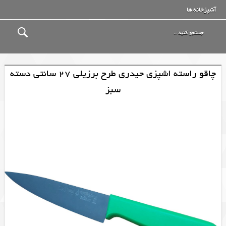
آشپزخانه ها
چاقو راسته اشپزی حیدری طرح برزیلی 27 سانتی دسته
سبز