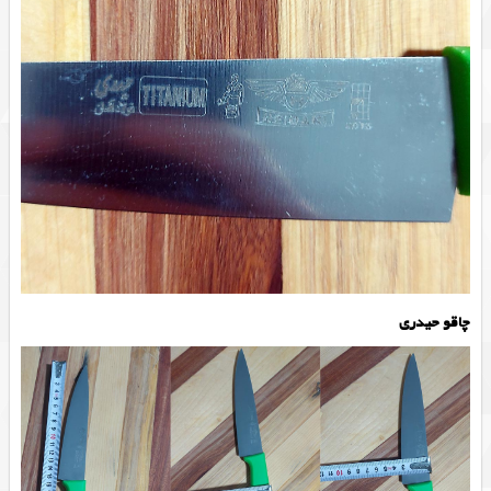
چاقو حیدری