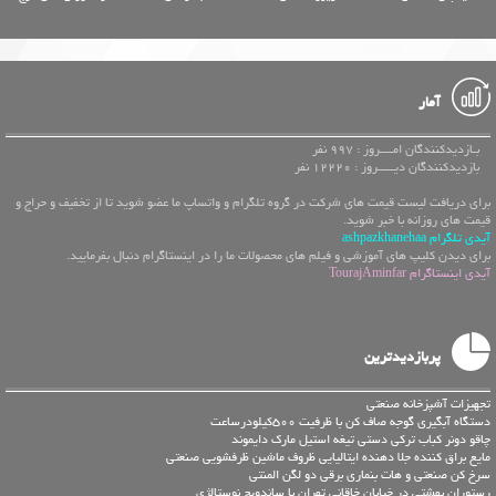
آمار
بـازدیدکنندگان امــــروز : 997 نفر
بازدیدکنندگان دیـــــروز : 12220 نفر
برای دریافت لیست قیمت های شرکت در گروه تلگرام و واتساپ ما عضو شوید تا از تخفیف و حراج و
قیمت های روزانه با خبر شوید.
آیدی تلگرام ashpazkhanehaa
برای دیدن کلیپ های آموزشی و فیلم های محصولات ما را در اینستاگرام دنبال بفرمایید.
آیدی اینستاگرام TourajAminfar
پربازدیدترین
تجهیزات آشپزخانه صنعتی
دستگاه آبگیری گوجه صاف کن با ظرفیت 500کیلودرساعت
چاقو دونر کباب ترکی دستی تیغه استیل مارک دایموند
مایع براق کننده جلا دهنده ایتالیایی ظروف ماشین ظرفشویی صنعتی
سرخ کن صنعتی و هات بنماری برقی دو لگن المنتی
رستوران بهشتی در خیابان خاقانی تهران با ساندویچ نوستالژی