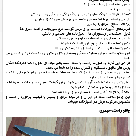
جنس تیغه استیل فولاد ضد زنگ
وزن : 90 گرم
تیغه از فولاد ضدزنگ مقاوم در برابر زنگ زدگی خوردگی و خط و خش
طراحی راسته ای با لبه صیقلی مناسب برای برش های دقیق و طولی
پرداخت سطح : براق با لبه تیز
کاربردهای آشپزخانه مناسب برای برش گوشت مرغ سبزیجات و آماده سازی غذا
قابل استفاده در رستوران ها ، آشپزخانه های صنعتی و خانگی
طراحی حرفه ای برای استفاده مداوم بدون خستگی
جنس دسته چاقو : پلی پروپیلن پلاستیک فشرده
جنس تیغه چاقو : استنلس استیل با درصد کربن بالا
این چاقو مناسب برای مصارف خانگی وصنعتی مثل رستوران ، فست فود و قصابی می
باشد
طراحی این کارد به صورت راسته یا ساده است یعنی تیغه ای بدون انحنا دارد که امکان
برش های دقیق ، مستقیم و کنترل شده را به شما می دهد.
تیغه این محصول از فولاد ضدزنگ و مقاوم ساخته شده که در برابر خوردگی ، لکه و
کندی دوام بسیار بالایی دارد.
لبه ی تیز و پرداخته شده آن باعث می شود برش گوشت ، مرغ ، سبزیجات یا میوه ها با
حداقل فشار و بدون له شدگی انجام شود.
تیغه کارد فولاد آلمان است و بسیار تیز و برنده میباشد.
این چاقو ساخته شده در ایران و از تیغه براق و بسیار با کیفیت برخوردار است و
مخصوص هرگونه برش در آشپزخانه میباشد.
چاقو راسته حیدری