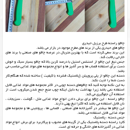
چاقو راسته طرح برزیل حیدری
چاقو های حیدری یکی از برند های مطرح موجود در بازار می باشد.
این برند سعی کرده است که با بهترین متریال در عرصه چاقو های صنعتی با برند های
خارجی رقابت کند.
جنس تیغ این چاقو از استنلس استیل با درصد کربن بالا که چاقو بسیار سبک و خوش
دست برای استفاده قصاب ها و سر آشپز ها و انواع مجموعه های مواد غذایی مناسب می
باشد.
دسته این چاقو از پلی پروپیلن (پلاستیک فشرده با کیفیت ) ساخته شده که هنگام کار
دست شما را اذیت نکند.
به این نکته توجه کنید که چاقوهای دسته چوبی در اکثر مجموعه های مواد غذایی قابل
استفاده نمی باشد زیرا بهداشت به دلیل اینکه چوب منبع جمع شدن میکروب است از
استفاده آن جلوگیری می کند.
چاقو راسته : این چاقو برای برش دادن انواع مواد غذایی مثل : گوشت ، سبزیجات ،
نان قابل استفاده می باشد که اکثرا تیغ پهنی دارند.
این چاقو ها بیشتر در آشپزخانه های صنعتی ، قصابی ها ، پروتئینی ها و مجموعه های
مواد غذایی قابل استفاده می باشد.
جنس دسته : پلاستیک
کارد راسته دسته پلاستیک یکی از گزینه های محبوب و پرکاربرد برای برش انواع مواد
غذایی در آشپزخانه های خانگی و حرفه ای است.