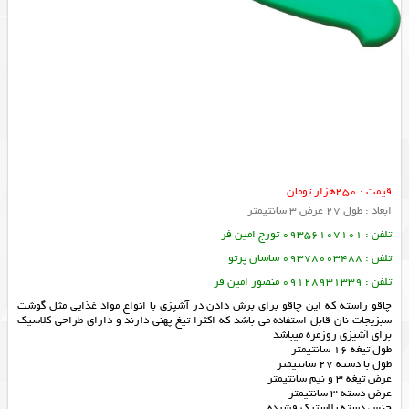
قیمت : 250هزار تومان
ابعاد : طول 27 عرض 3 سانتیمتر
تلفن : 09356107101 تورج امین فر
تلفن : 09378003488 ساسان پرتو
تلفن : 09128931339 منصور امین فر
چاقو راسته که این چاقو برای برش دادن در آشپزی با انواع مواد غذایی مثل گوشت
سبزیجات نان قابل استفاده می باشد که اکثرا تیغ پهنی دارند و دارای طراحی کلاسیک
برای آشپزی روزمره میباشد
طول تیغه 16 سانتیمتر
طول با دسته 27 سانتیمتر
عرض تیغه 3 و نیم سانتیمتر
عرض دسته 3 سانتیمتر
جنس دسته پلاستیک فشرده