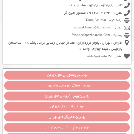
تلفن : 09378003488 ساسان پرتو
تلفن : 09128931339 منصور امین فر
اینستاگرام : TourajAminfar
ایمیل : ashpazkhaneha@gmail.com
وبسایت : Www.Ashpazkhaneha.Com
آدرس : تهران ، بلوار مرزداران ، بعد از خیابان رضایی نژاد ، پلاک 198 ساختمان
پارمیس ، طبقه چهارم ، واحد 16
اعتبار : 45 مطلب تایید شده
بهترین
رستوران
های تهران
بهترین
بستنی
فروشی های تهران
بهترین
پیتزا
فروشی های تهران
بهترین
کبابی
های تهران
بهترین همبرگر های تهران
بهترین مرغ سوخاری های تهران