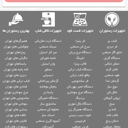
تجهیزات رستوران
تجهیزات فست فود
تجهیزات کافی شاپ
بهترین رستوران ها
کباب پز
فر پیتزا
دستگاه ذرت مکزیکی
همبرگرهای تهران
فر دیزی
سرخ کن صنعتی
سینک صنعتی
چلوکبابی های تهران
اجاق گاز صنعتی
دستگاه مرغ بریان
میز کار استیل
پیتزاهای تهران
دستگاه گریل
تاپینگ
تخمه شورکن
جگرکی های تهران
منقل ذغالی
قالب پیتزا
وان استیل
پاستاهای تهران
کانتر گرم
دستگاه کباب ترکی
سماور
کله پاچه های تهران
هود صنعتی
چاقو کباب ترکی
دیسپلی
دیزی های تهران
گرمکن غذا
فر ساندویچی
گرمکن پیراشکی
کباب ترکی های تهران
دوغ ساز
دستگاه خمیر پهن کن
یخچال نوشابه
قنادی های تهران
خلال کن
دستگاه مرغ سوخاری
پاستا پز
مرغ سوخاری تهران
ترولی آبچکان
بردینگ
دستگاه خمیرگیر
ساندویچی های تهران
سیخ
دستگاه بلال تنوری
ساندویچ ساز
سوشی های تهران
کته پز
دستگاه همبرگر زن
مخلوط کن صنعتی
بستنی های تهران
قالب کته
شوت سیب زمینی
اسنک ساز
کافه های تهران
دمکن برنج
فرچیپس
آبمیوه گیری صنعتی
قلیان های تهران
یخچال صنعتی
فریزر صنعتی
آبسردکن
رستوران های کرج