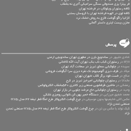
فر پیتزا پزی صندوقی سنگی سرامیکی آجری نه بشقاب
کافه رستوران ویلوکاپ در فرشته تهران
کافه لوی در الهیه فرشته تهران با کروسان بستنی
لازانیا راگو گوشت قارچ به روش خشک ترد
مخزن بیست لیتری دلستر آلمانی
پرسش
شادی علیپور در
ساندویچ بارن در مطهری تهران ساندویچی ارمنی
arya در
رستوران کباب ناب بناب تهران آیت الله کاشانی
سپیده در
چلوکبابی سماق تبریز در سعادت آباد تهران
میلاد در
ظرف دیزی آلومینیوم تک نفره دیزی سرا آبگوشت فروشی
صالح در
فست فود برگر کلاب شهران تهران
ماندانا در
رستوران چلوکبابی امیرخیز تبریز در کرج
رمضانی در
ماشین ظرفشویی صنعتی زیر کانتری 540بشقاب الکترولوکس
وحید در
رستوران چلوکبابی حاج مرشد چلویی در بازار تهران
محمد شفیق میرزایی در
دستگاه خمیر پهن کن نانوایی رومیزی غلتکی
عكس اللي شايفينها بدون موسيقى در
چرخ گوشت الکتروکار طرح امگا قطر تیغه 32 مدل ec75
صنعتی تمدن نژاد
کیک تولد با عکس بن تن در
چرخ گوشت الکتروکار طرح امگا قطر تیغه 32 مدل ec75 صنعتی تمدن
نژاد