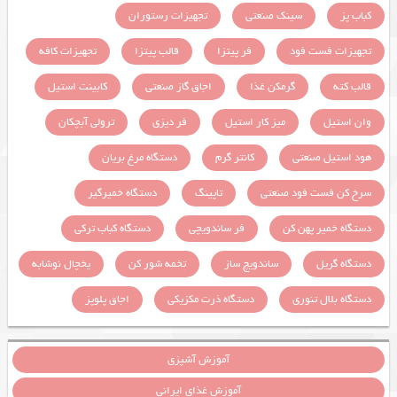
کباب پز
سینک صنعتی
تجهیزات رستوران
تجهیزات فست فود
فر پیتزا
قالب پیتزا
تجهیزات کافه
قالب کته
گرمکن غذا
اجاق گاز صنعتی
کابینت استیل
وان استیل
میز کار استیل
فر دیزی
ترولی آبچکان
هود استیل صنعتی
کانتر گرم
دستگاه مرغ بریان
سرخ کن فست فود صنعتی
تاپینگ
دستگاه خمیرگیر
دستگاه خمیر پهن کن
فر ساندویچی
دستگاه کباب ترکی
دستگاه گریل
ساندویچ ساز
تخمه شور کن
یخچال نوشابه
دستگاه بلال تنوری
دستگاه ذرت مکزیکی
اجاق پلوپز
آموزش آشپزی
آموزش غذای ایرانی