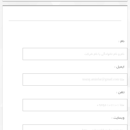
نام :
ایمیل :
تلفن :
وبسایت :