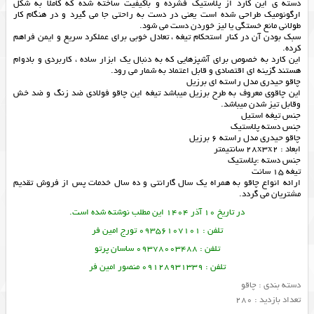
دسته ی این کارد از پلاستیک فشرده و باکیفیت ساخته شده که کاملاً به شکل
ارگونومیک طراحی شده است یعنی در دست به راحتی جا می گیرد و در هنگام کار
طولانی مانع خستگی یا لیز خوردن دست می شود.
سبک بودن آن در کنار استحکام تیغه ، تعادل خوبی برای عملکرد سریع و ایمن فراهم
کرده.
این کارد به خصوص برای آشپزهایی که به دنبال یک ابزار ساده ، کاربردی و بادوام
هستند گزینه ای اقتصادی و قابل اعتماد به شمار می رود.
چاقو حیدری مدل راسته ای برزیل
این چاقوی معروف به طرح برزیل میباشد تیغه این چاقو فولادی ضد زنگ و ضد خش
وقابل تیز شدن میباشد.
جنس تیغه استیل
جنس دسته پلاستیک
چاقو حیدری مدل راسته 6 برزیل
ابعاد : 28x3x2 سانتیمتر
جنس دسته :پلاستیک
تیغه 15 سانت
ارائه انواع
چاقو
به همراه یک سال گارانتی و ده سال خدمات پس از فروش تقدیم
مشتریان می گردد.
در تاریخ 10 آذر 1404 این مطلب نوشته شده است.
تلفن : 09356107101 تورج امین فر
تلفن : 09378003488 ساسان پرتو
تلفن : 09128931339 منصور امین فر
دسته بندی :
چاقو
تعداد بازدید : 280