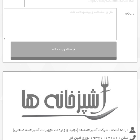
دیدگاه :
ارائه کننده : شرکت آشپزخانه ها (تولید و واردات تجهیزات آشپزخانه صنعتی)
تلفن : 09356107101 تورج امین فر