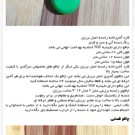
کارد آشپزخانه راسته اصل برزیل
رنگ دسته آبی و سبز و قرمز
چاقو دارای تاییدیه NSF اتحادیه بهداشت جهانی می باشد
طول کلی 27 سانتی متر
طول دسته 12 سانتی متر
طول تیغه 15 سانتی متر
کارد آشپزخانه راسته اصل برزیل یکی دیگر از چاقو های مخصوص سرآشپز با کیفیت
ساخت بسیار بالا
این چاقوی آشپزی اصل برزیل می باشد این چاقو یک انتخاب هوشمندانه برای هر آشپز
حرفه ای می باشد و قطعا سالیان سال میتونید 24 ساعته استفاده کنید
این چاقو دارای تاییدیه NSF اتحادیه بهداشت جهانی می باشد
چاقوی راسته برزیلی سایز ۶ مدل ۳۰۱۶ ساخت برزیل
دسته از پلاستیک خوش دست ، ضدتعریق و مقاوم در برابر رطوبت
کیفیت بالا با ساخت برند معتبر برزیلی دوام صنعتی و ظاهر حرفه ای
نکات ایمنی : تیغه را پس از استفاده خشک و تمیز نگه دارید + از تماس با استخوان یا
اجسام سخت خودداری شود + دسته را از حرارت مستقیم دور نگه دارید
چاقو قصابی