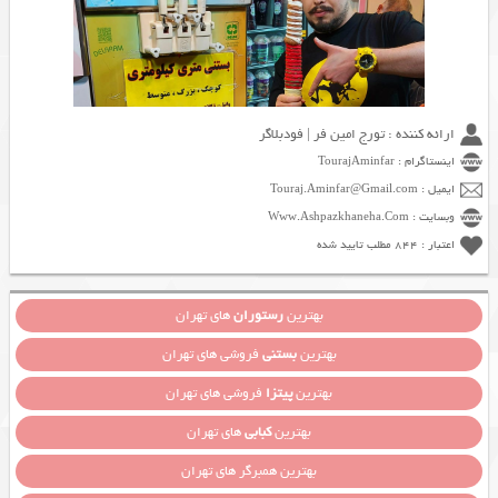
ارائه کننده : تورج امین فر | فودبلاگر
اینستاگرام : TourajAminfar
ایمیل : Touraj.Aminfar@Gmail.com
وبسایت : Www.Ashpazkhaneha.Com
اعتبار : 844 مطلب تایید شده
بهترین
رستوران
های تهران
بهترین
بستنی
فروشی های تهران
بهترین
پیتزا
فروشی های تهران
بهترین
کبابی
های تهران
بهترین همبرگر های تهران