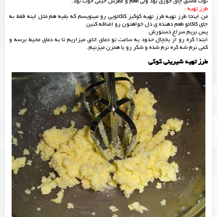
نوک قاشق چای خوری بود ولی طعم و عطرش خیلی خوب بود.
طرز تهیه :
من اینجا طرز تهیه طرز تهیه کوکیز کاکائویی رو مینویسم که بقیه هم مثل اینه فقط به
جای کاکائو طعم دهنده ی دل خواهتون رو اضافه کنین
پس بریم سراغ دستورش
ابتدا کره رو از یخچال حدود یه ساعت تو دمای اتاق میزاریم تا به دمای محیط برسه و
کمی نرم شه کره نرم شده و شکر رو با همزن میزنیم.
طرز تهيه شيريني كوكي