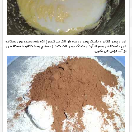
آرد و پودر کاکائو و بکینگ پودر رو سه بار الک می کنیم ( اگه طعم دهنده تون نسکافه
اس ، نسکافه روهمراه آرد و بکینگ پودر الک کنید.) به هیچ وجه کاکائو یا نسکافه رو
تو آب جوش حل نکنین.