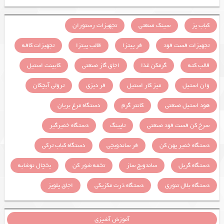
کباب پز
سینک صنعتی
تجهیزات رستوران
تجهیزات فست فود
فر پیتزا
قالب پیتزا
تجهیزات کافه
قالب کته
گرمکن غذا
اجاق گاز صنعتی
کابینت استیل
وان استیل
میز کار استیل
فر دیزی
ترولی آبچکان
هود استیل صنعتی
کانتر گرم
دستگاه مرغ بریان
سرخ کن فست فود صنعتی
تاپینگ
دستگاه خمیرگیر
دستگاه خمیر پهن کن
فر ساندویچی
دستگاه کباب ترکی
دستگاه گریل
ساندویچ ساز
تخمه شور کن
یخچال نوشابه
دستگاه بلال تنوری
دستگاه ذرت مکزیکی
اجاق پلوپز
آموزش آشپزی