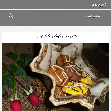
آشپزخانه ها
شیرینی کوکیز کاکائویی