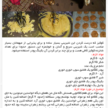
کوکیز که درست کردن این شیرینی بسیار ساده و برای پذیرایی از میهمانان بسیار
مناسب است یک شیرینی سریع و آسان و خوشمزه این دستور حدودا برای تعداد
شانزده کوکیز کافی هست و برای چند برابر کردن آن بکینگ پودر استفاده میشود.
مواد لازم :
کره ۵۰ گرم
شکر ۷۵ گرم
تخم مرغ یک عدد
پودر کاکائو یک قاشق سوپ خوری خوری
آرد ۱۶۰گرم
شیر ۳ قاشق سوپ خوری
بکینگ پودر یک قاشق چای خوری
وانیل یک چهارم قاشق چای خوری
توضیح در مورد مواد لازم :
این مواد برای طعم کاکائویی هستش اگه مثل من طعمای دیگه خواستین میتونین به جای
پودر کاکائو که تو مواد اولیه نوشتم پودر نسکافه (حدود ۷ گرم) اضافه کنین یا مثل
اون یکی طعم زعفرانی خواستین یک قاشق سوپ خوری آرد اضافه کنین و به اندازه
دلخواه پودر زغفران اضافه کنین زعفرانی که من ریختم زعفران ساییده بود که حدود