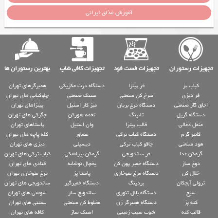
آموزش غذای ایرانی
تجهیزات رستوران
تجهیزات فست فود
تجهیزات کافی شاپ
بهترین رستوران ها
کباب پز
فر پیتزا
دستگاه ذرت مکزیکی
همبرگرهای تهران
فر دیزی
سرخ کن صنعتی
سینک صنعتی
چلوکبابی های تهران
اجاق گاز صنعتی
دستگاه مرغ بریان
میز کار استیل
پیتزاهای تهران
دستگاه گریل
تاپینگ
تخمه شورکن
جگرکی های تهران
منقل ذغالی
قالب پیتزا
وان استیل
پاستاهای تهران
کانتر گرم
دستگاه کباب ترکی
سماور
کله پاچه های تهران
هود صنعتی
چاقو کباب ترکی
دیسپلی
دیزی های تهران
گرمکن غذا
فر ساندویچی
گرمکن پیراشکی
کباب ترکی های تهران
دوغ ساز
دستگاه خمیر پهن کن
یخچال نوشابه
قنادی های تهران
خلال کن
دستگاه مرغ سوخاری
پاستا پز
مرغ سوخاری تهران
ترولی آبچکان
بردینگ
دستگاه خمیرگیر
ساندویچی های تهران
سیخ
دستگاه بلال تنوری
ساندویچ ساز
سوشی های تهران
کته پز
دستگاه همبرگر زن
مخلوط کن صنعتی
بستنی های تهران
قالب کته
شوت سیب زمینی
اسنک ساز
کافه های تهران