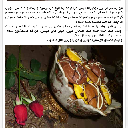
من یه بار از این کوکیزها درس کردم که به هیچ کی نرسید و بنده و داداشی تنهایی
خوردیم از اونجایی که من هرچی درس کنم مامان میگه باید به همه بدیم منم تصمیم
گرفتم تو سه طعم درس کنم که همه دوست داشته باشن و این که زیاد بشه و هرکی
هرچقدر دوست داشته باشه بخوره.
از این قدر مواد اولیه به اندازه هایی که تو عکس می بینین حدود ۱۶ تا کوکیز بدست
اومد. حتما حتما حتما حتما امتحان کنین. خیلی عالی میشن. من که عاشقشون شدم.
البته من که عاشقشون بودم از بچگی.
و اینم عکسای خوشمزه کوکیزای من با ورژن های متفاوت