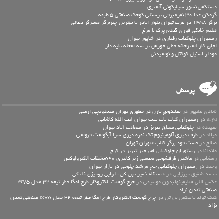
دستکش نسوز سیلیکونی آشپزی
گرمکن غذا 30 نفره برقی پرسنلی کوچک صنعتی 5 طبقه
برگر 1358 در غرب تهران بلوار اباذر با بهترین چیزبرگر همبرگر ذغالی
هلیم خانگی فوری گندم پرک با مرغ
رستوران چلوکباب رفتاری در شاپور تهران
اجاق گاز آشپزخانه خطی خورش پز سه شعله پایه دار
مودلر استیل کوکتل و نوشیدنی
پرسش
شادی علیپور در
ساندویچ بارن در مطهری تهران ساندویچی ارمنی
arya در
رستوران کباب ناب بناب تهران آیت الله کاشانی
سپیده در
چلوکبابی سماق تبریز در سعادت آباد تهران
میلاد در
ظرف دیزی آلومینیوم تک نفره دیزی سرا آبگوشت فروشی
صالح در
فست فود برگر کلاب شهران تهران
ماندانا در
رستوران چلوکبابی امیرخیز تبریز در کرج
رمضانی در
ماشین ظرفشویی صنعتی زیر کانتری 540بشقاب الکترولوکس
وحید در
رستوران چلوکبابی حاج مرشد چلویی در بازار تهران
محمد شفیق میرزایی در
دستگاه خمیر پهن کن نانوایی رومیزی غلتکی
عكس اللي شايفينها بدون موسيقى در
چرخ گوشت الکتروکار طرح امگا قطر تیغه 32 مدل ec75
صنعتی تمدن نژاد
کیک تولد با عکس بن تن در
چرخ گوشت الکتروکار طرح امگا قطر تیغه 32 مدل ec75 صنعتی تمدن
نژاد