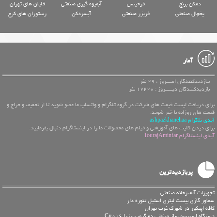
دمکن برنج
فرچیپس
آبمیوه گیری صنعتی
قلیان های تهران
یخچال صنعتی
فریزر صنعتی
آبسردکن
رستوران های کرج
آمار
بـازدیدکنندگان امــــروز : 29 نفر
بازدیدکنندگان دیـــــروز : 12220 نفر
برای دریافت لیست قیمت های شرکت در گروه تلگرام و واتساپ ما عضو شوید تا از تخفیف و حراج و
قیمت های روزانه با خبر شوید.
آیدی تلگرام ashpazkhanehaa
برای دیدن کلیپ های آموزشی و فیلم های محصولات ما را در اینستاگرام دنبال بفرمایید.
آیدی اینستاگرام TourajAminfar
پربازدیدترین
تجهیزات آشپزخانه صنعتی
سماور گازی بیست لیتری استیل تنوره دار
کافه اپیکور در شهرک غرب تهران
دستگاه اسپرسو ساز صنعتی دو گروپ بیزرا C2016