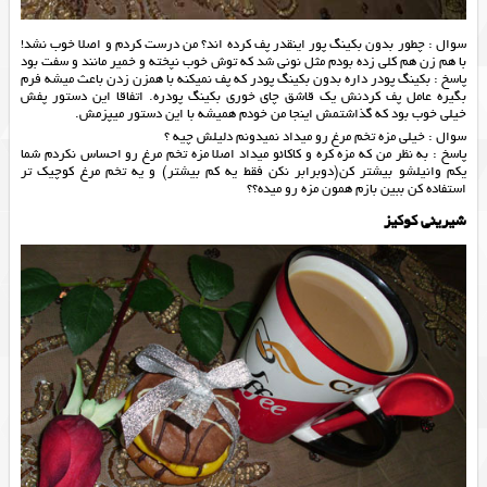
سوال : چطور بدون بکینگ پور اینقدر پف کرده اند؟ من درست کردم و اصلا خوب نشد!
با هم زن هم کلی زده بودم مثل نونی شد که توش خوب نپخته و خمیر مانند و سفت بود
پاسخ : بکینگ پودر داره بدون بکینگ پودر که پف نمیکنه با همزن زدن باعث میشه فرم
بگیره عامل پف کردنش یک قاشق چای خوری بکینگ پودره. اتفاقا این دستور پفش
خیلی خوب بود که گذاشتمش اینجا من خودم همیشه با این دستور میپزمش.
سوال : خیلی مزه تخم مرغ رو میداد نمیدونم دلیلش چیه ؟
پاسخ : به نظر من که مزه کره و کاکائو میداد اصلا مزه تخم مرغ رو احساس نکردم شما
یکم وانیلشو بیشتر کن(دوبرابر نکن فقط یه کم بیشتر) و یه تخم مرغ کوچیک تر
استفاده کن ببین بازم همون مزه رو میده؟؟
شیرینی کوکیز