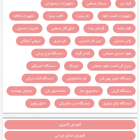
کباب پز
سینک صنعتی
تجهیزات رستوران
تجهیزات فست فود
فر پیتزا
قالب پیتزا
تجهیزات کافه
قالب کته
گرمکن غذا
اجاق گاز صنعتی
کابینت استیل
وان استیل
میز کار استیل
فر دیزی
ترولی آبچکان
هود استیل صنعتی
کانتر گرم
دستگاه مرغ بریان
سرخ کن فست فود صنعتی
تاپینگ
دستگاه خمیرگیر
دستگاه خمیر پهن کن
فر ساندویچی
دستگاه کباب ترکی
دستگاه گریل
ساندویچ ساز
تخمه شور کن
یخچال نوشابه
دستگاه بلال تنوری
دستگاه ذرت مکزیکی
اجاق پلوپز
آموزش آشپزی
آموزش غذای ایرانی