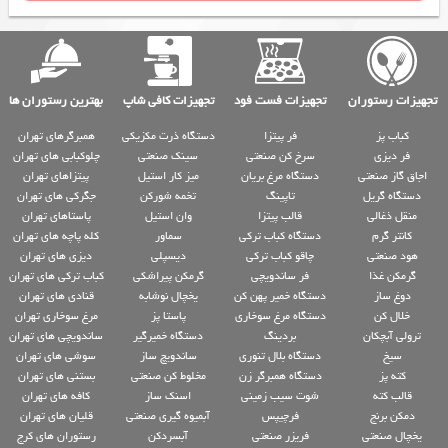
تجهیزات رستوران
تجهیزات فست فود
تجهیزات کافی شاپ
بهترین رستوران ها
کباب پز
فر پیتزا
دستگاه ذرت مکزیکی
همبرگرهای تهران
فر دیزی
سرخ کن صنعتی
سینک صنعتی
چلوکبابی های تهران
اجاق گاز صنعتی
دستگاه مرغ بریان
میز کار استیل
پیتزاهای تهران
دستگاه گریل
تاپینگ
تخمه شورکن
جگرکی های تهران
منقل ذغالی
قالب پیتزا
وان استیل
پاستاهای تهران
کانتر گرم
دستگاه کباب ترکی
سماور
کله پاچه های تهران
هود صنعتی
چاقو کباب ترکی
دیسپلی
دیزی های تهران
گرمکن غذا
فر ساندویچی
گرمکن پیراشکی
کباب ترکی های تهران
دوغ ساز
دستگاه خمیر پهن کن
یخچال نوشابه
قنادی های تهران
خلال کن
دستگاه مرغ سوخاری
پاستا پز
مرغ سوخاری تهران
ترولی آبچکان
بردینگ
دستگاه خمیرگیر
ساندویچی های تهران
سیخ
دستگاه بلال تنوری
ساندویچ ساز
سوشی های تهران
کته پز
دستگاه همبرگر زن
مخلوط کن صنعتی
بستنی های تهران
قالب کته
شوت سیب زمینی
اسنک ساز
کافه های تهران
دمکن برنج
فرچیپس
آبمیوه گیری صنعتی
قلیان های تهران
یخچال صنعتی
فریزر صنعتی
آبسردکن
رستوران های کرج