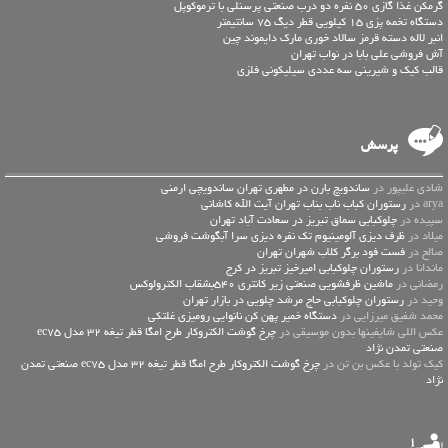
گرمکن غذا گازی 50 نفره دو درب صنعتی پرسنلی با ترموکوپل
دستگاه تخمه پزی 15 کیلویی قطر دیگ 75 سانتیمتر
انبر لاله دسته قرمز سالاد خوری مارک دایموند چین
آش فروشی علی بابا در نواب تهران
قالب کیک و شیرینی سه عددی سیلیکونی فلزی
پرسش
شادی علیپور در
ساندویچ بارن در مطهری تهران ساندویچی ارمنی
arya در
رستوران کباب ناب بناب تهران آیت الله کاشانی
سپیده در
چلوکبابی سماق تبریز در سعادت آباد تهران
میلاد در
ظرف دیزی آلومینیوم تک نفره دیزی سرا آبگوشت فروشی
صالح در
فست فود برگر کلاب شهران تهران
ماندانا در
رستوران چلوکبابی امیرخیز تبریز در کرج
رمضانی در
ماشین ظرفشویی صنعتی زیر کانتری 540بشقاب الکترولوکس
وحید در
رستوران چلوکبابی حاج مرشد چلویی در بازار تهران
محمد شفیق میرزایی در
دستگاه خمیر پهن کن نانوایی رومیزی غلتکی
عكس اللي شايفينها بدون موسيقى در
چرخ گوشت الکتروکار طرح امگا قطر تیغه 32 مدل ec75
صنعتی تمدن نژاد
کیک تولد با عکس بن تن در
چرخ گوشت الکتروکار طرح امگا قطر تیغه 32 مدل ec75 صنعتی تمدن
نژاد