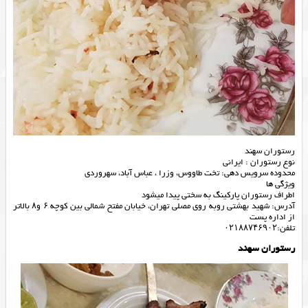
رستوران سهند
نوع رستوران : ایرانی
محدوده سرویس دهی: تخت طاووس، وزرا ، عباس آباد، سهروردی
ویژگی ها
اطراف رستوران پارکینگ به سختی پیدا میشود
آدرس: شهید بهشتی ‎روبه روی مصلی تهران، خیابان مفتح شمالی بین کوچه ۶ و۸ بالاتر
از اداره پست
تلفن:۰۲۱۸۸۷۴۶۹۰۲
رستوران سهند