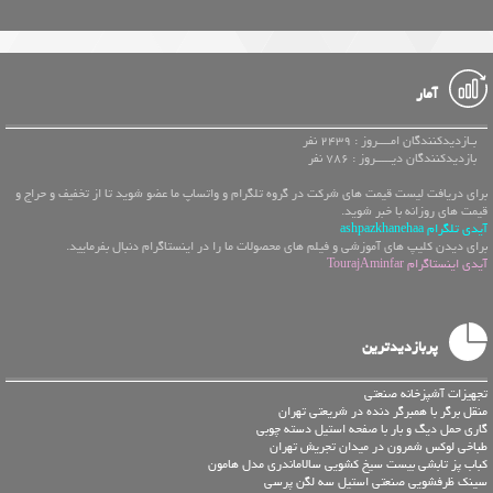
آمار
بـازدیدکنندگان امــــروز : 2439 نفر
بازدیدکنندگان دیـــــروز : 786 نفر
برای دریافت لیست قیمت های شرکت در گروه تلگرام و واتساپ ما عضو شوید تا از تخفیف و حراج و
قیمت های روزانه با خبر شوید.
آیدی تلگرام ashpazkhanehaa
برای دیدن کلیپ های آموزشی و فیلم های محصولات ما را در اینستاگرام دنبال بفرمایید.
آیدی اینستاگرام TourajAminfar
پربازدیدترین
تجهیزات آشپزخانه صنعتی
منقل برگر با همبرگر دنده در شریعتی تهران
گاری حمل دیگ و بار با صفحه استیل دسته چوبی
طباخی لوکس شمرون در میدان تجریش تهران
کباب پز تابشی بیست سیخ کشویی سالاماندری مدل هامون
سینک ظرفشویی صنعتی استیل سه لگن پرسی