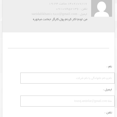
1402/07/17 ساعت 19:24
تلفن : 09107457136
ایمیل : saeidalikhani1987@gmail.com
من اونجا کار کردم پول کارگر جماعت میخوره
نام :
ایمیل :
تلفن :