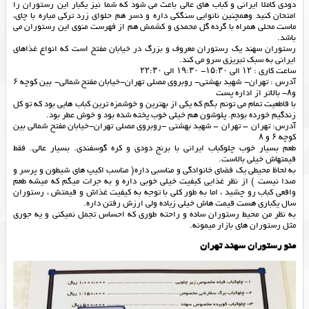
دودی کاملا ایرانی و کباب های عالی باعث می شود که شما نیز یکبار این رستوران را
امتحان کنید وهمچنین نانوایی سنگکی داره و دسر هم حلوای زرد ترکی میاره با چای،
ماست محلی همراه با گرده گل محمدی و کشمش هم از فهرست منوی این رستوران می
باشد.
رستوران سهند يک رستوران معروف و بزرگ در خيابان مفتح است که انواع غذاهاي
ايراني به سبک تبريزي سرو مي کند.
ساعت کاری : ۱۲ الی ۱۵:۳۰- ۱۹:۳۰ الی ۲۲:۳۰
آدرس : تهران- شهید بهشتی- روبروی مصلی تهران-خیابان مفتح شمالی- بین کوچه ۶
و۸- بالاتر از اداره پست
با قاطعیت تمام می تونم بگم که یکی از بهترین و خوشمزه ترین کباب هایی بود که تو کل
زندگیم خورده بودم. پلوشون هم خیلی خوب پخته شده بود و خوش عطر بود.
آدرس: تهران – تهران – شهید بهشتی -روبروی مصلی تهران-خیابان مفتح شمالی بین
کوچه ۶ و ۸
طعم بسیار خوب چلوکباب ایرانی با برنج دودی و کره گوسفندی. بسیار عالی. فقط
قیمتهاش خیلی بالاست.
به لحاظ محیطی یک فضای خانوادگی و مناسبی داره( مناسب اکیپ های شیطون و پرسر و
صدا نیست ) از نظر غذایی کیفیت خیلی خوبی داره و به جرات میگم که میشه طعم
واقعی کباب رو چشید ، اما به طور کلی با توجه به کیفیت غذاش و قیمتش ، رستوران
سال یکباری هست قیمت هاش خیلی زیاده ولی ارزش رفتن داره.
به نظر من محیط رستوران ساده و راحته طوری که احساس تجمل نمیکنی و یه جوری
مثل رستوران های بازار میمونه.
منو رستوران سهند تهران