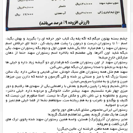
چشم بسته بهتون میگم که اگه یقه یک کباب خور حرفه ای را بگیرید و بهش بگید:
اسم ۱۰ تا رستوران درست و درمون را پشت هم ردیف کن ، حتما لای حرفاش اسم
رستوران سهند را هم میاره. حالا یکی شاید همون اول و دوم بگه رستوران سهند، یکی
دیگه شاید اون آخرها. ولی مطمئنم که بالاخره اسم رستوران سهند حتما از دهان
مبارکش خارج میشه!
رستوران سهند از اون رستوران هاست که طرفدارای دو آتیشه زیاد داره و خیلی ها
یه دونه برنجشو با صدتا رستوران دیگه عوض نمی کنن.
سهند هم مثل همه رستوران های سبک خودش، مدلی قدیمی و سالنی داره. یک سالن
نسبتا بزرگ که با میز و صندلی پر شده و کلی گارسون و خدمه که دارن بین میزها،
میرن و میان و به مشتریا سرویس میدن.
داخل شدیم و پله را پایین رفتیم و بعدش با راهنمایی یکی از سهندی ها، رفتیم و دور
میزی چهار نفره نشستیم. سهند بیشتر حالت خانوادگی و مردونه داره. خیلی دختر-
پسری و عاشقونه و نی ناش ناش و مکش مرگ ما نیست. اصلا منظورم این نیست که
کثیف و بوگندو و نامرتب و به هم ریخته ست، سوتفاهم نشه! از قضا خیلی هم تمیز و
مرتب و اصولیه.
رستورانی ایرانی مخصوص عشاق کباب های جور واجور
قیمت ها یک مقدار گرونه، بعضی غذاهاشم قشنگ گرونه!
مدیر رستوران آذری(ترک) هستن، واسه همین رستوران سهند شده پاتوق ترک های
گردن کلفت و معروفه.
پرسنل سهند همه ماهَن، فرشته ان، عالین،جیگرن!