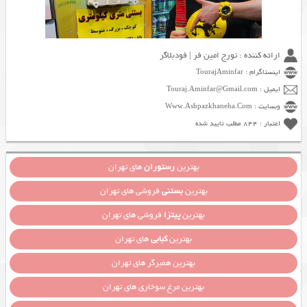
ارائه کننده : تورج امین فر | فودبلاگر
اینستاگرام : TourajAminfar
ایمیل : Touraj.Aminfar@Gmail.com
وبسایت : Www.Ashpazkhaneha.Com
اعتبار : 844 مطلب تایید شده
بهترین
رستوران
های تهران
بهترین
بستنی
فروشی های تهران
بهترین
پیتزا
فروشی های تهران
بهترین
کبابی
های تهران
بهترین همبرگر های تهران
بهترین مرغ سوخاری های تهران