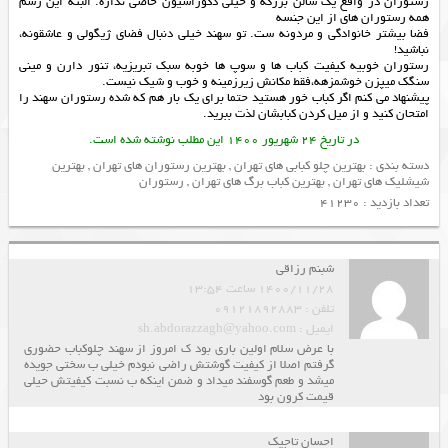
رستوران در واقع یک سالن بزرگه و خیلی دکوراسیون خاصی نداره. البته این رسم
همه رستوران های از این جنسه
فضا بیشتر خانوادگی و مردونه ست. تو سهند خیلی دنبال فضای ژیگولی و عاشقونه،
نباشید!
رستوران خوبيه كيفيت كباب ها و سوپ ها خوبه سبك تبريزيه، تنور دارن و ميني
سنگك ميپزن خوشمزهه،فقط مكانش زيرزمينه و خوب و شيك نيست.
پیشنهاد می کنم اگر کباب خور هستید حتما برای یک بار هم که شده رستوران سهند را
امتحان کنید و از میل کردن کبابشان لذت ببرید.
در تاریخ 24 شهریور 1400 این مطلب نوشته شده است.
دسته بندی :
بهترین چلو کبابی های تهران
,
بهترین رستوران های تهران
,
بهترین
شیشلیک های تهران
,
بهترین کباب برگ های تهران
,
رستوران
تعداد بازدید : 41230
شبنم رزاقی
1400/11/28 ساعت 13:54
تلفن : 09121892883
ایمیل : sh.abdorazzagh@yahoo.com
با عرض سلام اولین باری بود ک امروز از سهند چلوکباب حضوری
گرفتم اصلا از کیفیت گوشتش راضی نبودم خیلی ب سختی جویده
میشد و طعم گوسفند میداد و ضمن اینکه ب نسبت کیفیتش حیلی
قیمت کرون بود
احسان تاجیک