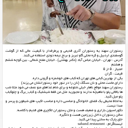
رستوران سهند یه رستوران آذری قدیمی و پرطرفدار با کیفیت عالی که از گوشت
گوسفندی اردبیل و کره محلی گاو تبریز و برنج نیمه دودی استفاده می کنند.
آدرس : تهران ، خیابان عباس آباد (دکتر بهشتی) ، خیابان مفتح شمالی ، بین کوچه ششم
و هشتم
امتیاز : ۵ از ۵
قیمت : گران
یکی از بهترین کبابی های تهران که کباب های خوشمزه و گرونی داره.
دارای ماست محلی و نان سنگک (نان را در تنور خود رستورانشان می پزند)
رستوران سهند موقع ناهار خیلی شلوغه و برای شام غذاهای منو نصف می شود مثلا شب
ها باقالی پلو با ماهیچه ندارند و مجبورید مثل من فقط شیشلیک و کباب_برگ و چلوکباب
پلو میل کنید.
به لحاظ محیطی یک فضای خانوادگی و مناسبی داره و مناسب اکیپ های شیطون و پرسر و
صدا نیست.
دکوراسیون بازاری و ضعیف هست و مثل رستوران لاکچری های قدیم با کلاسه.
سالن رستوران داخل زیرزمین هست و دلگیره.
جای پارک به سختی پیدا می کنید.
اینستاگرام : sahand.restaurant