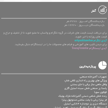
آمار
بـازدیدکنندگان امــــروز : 4778 نفر
بازدیدکنندگان دیـــــروز : 12220 نفر
برای دریافت لیست قیمت های شرکت در گروه تلگرام و واتساپ ما عضو شوید تا از تخفیف و حراج و
قیمت های روزانه با خبر شوید.
آیدی تلگرام ashpazkhanehaa
برای دیدن کلیپ های آموزشی و فیلم های محصولات ما را در اینستاگرام دنبال بفرمایید.
آیدی اینستاگرام TourajAminfar
پربازدیدترین
تجهیزات آشپزخانه صنعتی
ویژگی های بهترین راه اندازی کافی شاپ
وافل ماهی ساز برقی با جای بستنی
پاستا پز صنعتی شش سبده استیل گازی
کوکوی سویا
رنده شش ضلعی دستی آشپزخانه مارک یونیک
فر پیتزا ریلی با پخت ساعتی صدوچهل پیتزا
دستگاه دیزی پز دوجداره 64تایی استیل
آب پرتقال گیری آب انار گیری دستی اهرمی استیل