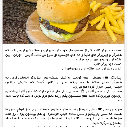
فست فود برگر کلاب یکی از فستفودهای خوب غرب تهران در منطقه شهران می باشد که
همبرگر و چیزبرگر های لذیذ و غذاهای خوشمزه ای سرو می کنند. آدرس : تهران ، بین
فلکه اول و دوم شهران چیزبرگر :
فست فود برگر کلاب
آدرس : تهران ، بین فلکه اول و دوم شهران
.
چیزبرگر 🍔 : معمولی ، طعم گوشت رو خیلی نمیشه توی چیزبرگر احساس کرد ، یه
همبرگر خیلی ساده با یه ورقه پنیر و کاهو گوجه که کنارش براتون
سیب_زمینی_سرخ_کرده هم میارن.
سیب زمینی با سس آلفردو 🍟 : سیب_زمینی های تردی دارند که سس آلفردوی لذیذی
روشون میریزن که البته طعم سسشون یکم زرده تخم مرغ توش داشت که جالب شده
بود.
.
سرویس دهی 🍽 : عالی ، پرسنل همیشه در دسترس هستند ، روی میز انواع سس ها
هست که سس باربیکیو و سس سالاد خیلی خوشمزه ای هم بینشون بود ، رو همه
میزها بادوم زمینی با پوست و کاغذ خودکار اسم فامیل هست که میتونید تا غذا میاد
باهاشون سرگرم شید.