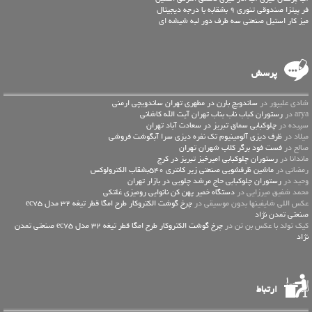
فر پیتزا صندوقی تنوری 9 بشقابه با درجه دیجیتال
میز کار استیل صنعتی سه طرف دور لبه شیشه ای
پرسش
شادی علیپور در
ساندویچ بارن در مطهری تهران ساندویچی ارمنی
arya در
رستوران کباب ناب بناب تهران آیت الله کاشانی
سپیده در
چلوکبابی سماق تبریز در سعادت آباد تهران
میلاد در
ظرف دیزی آلومینیوم تک نفره دیزی سرا آبگوشت فروشی
صالح در
فست فود برگر کلاب شهران تهران
ماندانا در
رستوران چلوکبابی امیرخیز تبریز در کرج
رمضانی در
ماشین ظرفشویی صنعتی زیر کانتری 540بشقاب الکترولوکس
وحید در
رستوران چلوکبابی حاج مرشد چلویی در بازار تهران
محمد شفیق میرزایی در
دستگاه خمیر پهن کن نانوایی رومیزی غلتکی
عكس اللي شايفينها بدون موسيقى در
چرخ گوشت الکتروکار طرح امگا قطر تیغه 32 مدل ec75
صنعتی تمدن نژاد
کیک تولد با عکس بن تن در
چرخ گوشت الکتروکار طرح امگا قطر تیغه 32 مدل ec75 صنعتی تمدن
نژاد
ارتباط