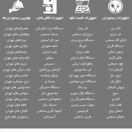
تجهیزات رستوران
تجهیزات فست فود
تجهیزات کافی شاپ
بهترین رستوران ها
کباب پز
فر پیتزا
دستگاه ذرت مکزیکی
همبرگرهای تهران
فر دیزی
سرخ کن صنعتی
سینک صنعتی
چلوکبابی های تهران
اجاق گاز صنعتی
دستگاه مرغ بریان
میز کار استیل
پیتزاهای تهران
دستگاه گریل
تاپینگ
تخمه شورکن
جگرکی های تهران
منقل ذغالی
قالب پیتزا
وان استیل
پاستاهای تهران
کانتر گرم
دستگاه کباب ترکی
سماور
کله پاچه های تهران
هود صنعتی
چاقو کباب ترکی
دیسپلی
دیزی های تهران
گرمکن غذا
فر ساندویچی
گرمکن پیراشکی
کباب ترکی های تهران
دوغ ساز
دستگاه خمیر پهن کن
یخچال نوشابه
قنادی های تهران
خلال کن
دستگاه مرغ سوخاری
پاستا پز
مرغ سوخاری تهران
ترولی آبچکان
بردینگ
دستگاه خمیرگیر
ساندویچی های تهران
سیخ
دستگاه بلال تنوری
ساندویچ ساز
سوشی های تهران
کته پز
دستگاه همبرگر زن
مخلوط کن صنعتی
بستنی های تهران
قالب کته
شوت سیب زمینی
اسنک ساز
کافه های تهران
دمکن برنج
فرچیپس
آبمیوه گیری صنعتی
قلیان های تهران
یخچال صنعتی
فریزر صنعتی
آبسردکن
رستوران های کرج