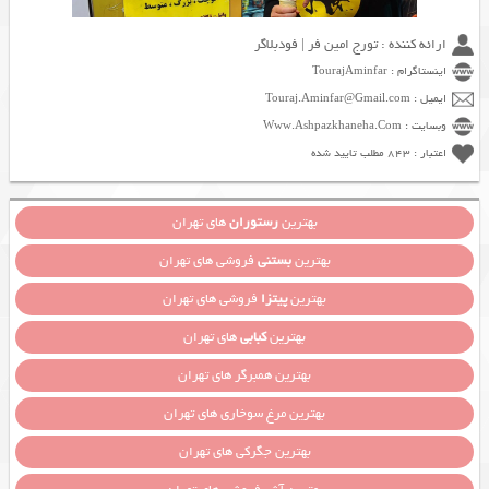
ارائه کننده : تورج امین فر | فودبلاگر
اینستاگرام : TourajAminfar
ایمیل : Touraj.Aminfar@Gmail.com
وبسایت : Www.Ashpazkhaneha.Com
اعتبار : 843 مطلب تایید شده
بهترین
رستوران
های تهران
بهترین
بستنی
فروشی های تهران
بهترین
پیتزا
فروشی های تهران
بهترین
کبابی
های تهران
بهترین همبرگر های تهران
بهترین مرغ سوخاری های تهران
بهترین جگرکی های تهران