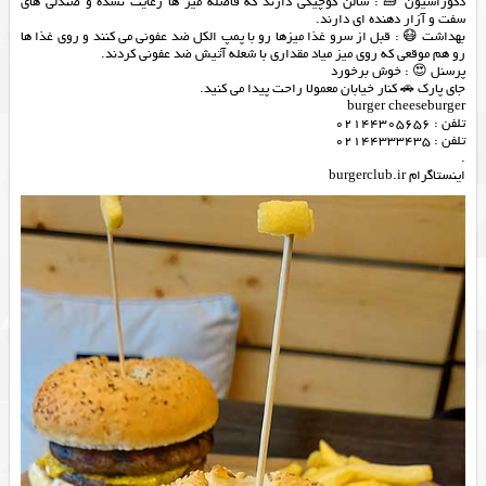
دکوراسیون 🧱 : سالن کوچیکی دارند که فاصله میز ها رعایت نشده و صندلی های
سفت و آزار دهنده ای دارند.
بهداشت 😷 : قبل از سرو غذا میزها رو با پمپ الکل ضد عفونی می کنند و روی غذا ها
رو هم موقعی که روی میز میاد مقداری با شعله آتیش ضد عفونی کردند.
پرسنل 😍 : خوش برخورد
جای پارک 🚗 کنار خیابان معمولا راحت پیدا می کنید.
burger cheeseburger
تلفن : 02144305656
تلفن : 02144333435
.
اینستاگرام burgerclub.ir