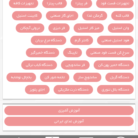
تجهیزات فست فود
فر پیتزا
قالب پیتزا
تجهیزات کافه
قالب کته
گرمکن غذا
اجاق گاز صنعتی
کابینت استیل
وان استیل
میز کار استیل
فر دیزی
ترولی آبچکان
هود استیل صنعتی
کانتر گرم
دستگاه مرغ بریان
سرخ کن فست فود صنعتی
تاپینگ
دستگاه خمیرگیر
دستگاه خمیر پهن کن
فر ساندویچی
دستگاه کباب ترکی
دستگاه گریل
ساندویچ ساز
تخمه شور کن
یخچال نوشابه
دستگاه بلال تنوری
دستگاه ذرت مکزیکی
اجاق پلوپز
آموزش آشپزی
آموزش غذای ایرانی