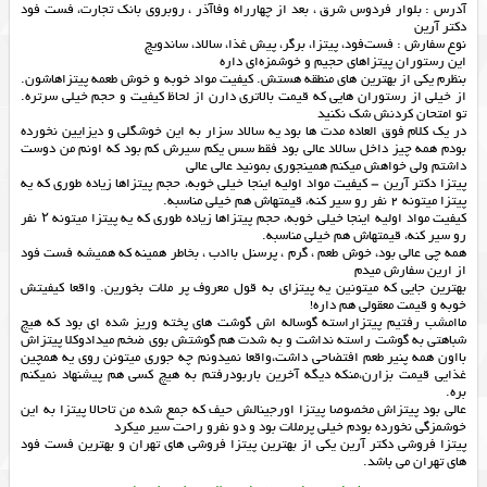
آدرس : بلوار فردوس شرق ، بعد از چهارراه وفاآذر ، روبروی بانک تجارت، فست فود
دکتر آرین
نوع سفارش : فست‌فود، پیتزا، برگر، پیش غذا، سالاد، ساندویچ
این رستوران پیتزاهای حجیم و خوشمزه‌ای داره
بنظرم یکی از بهترین های منطقه هستش. کیفیت مواد خوبه و خوش طعمه پیتزاهاشون.
از خیلی از رستوران هایی که قیمت بالاتری دارن از لحاظ کیفیت و حجم خیلی سرتره.
تو امتحان کردنش شک نکنید
در یک کلام فوق العاده مدت ها بود یه سالاد سزار به این خوشگلی و دیزایین نخورده
بودم همه چیز داخل سالاد عالی بود فقط سس یکم سیرش کم بود که اونم من دوست
داشتم ولی خواهش میکنم همینجوری بمونید عالی عالی
پیتزا دکتر آرین – کیفیت مواد اولیه اینجا خیلی خوبه، حجم پیتزاها زیاده طوری که یه
پیتزا میتونه 2 نفر رو سیر کنه، قیمتهاش هم خیلی مناسبه.
کیفیت مواد اولیه اینجا خیلی خوبه، حجم پیتزاها زیاده طوری که یه پیتزا میتونه ۲ نفر
رو سیر کنه، قیمتهاش هم خیلی مناسبه.
همه چی عالی بود، خوش طعم ، گرم ، پرسنل باادب ، بخاطر همینه که همیشه فست فود
از ارین سفارش میدم
بهترین جایی که میتونین یه پیتزای به قول معروف پر ملات بخورین. واقعا کیفیتش
خوبه و قیمت معقولی هم داره!
ماامشب رفتیم پیتزاراسته گوساله اش گوشت های پخته وریز شده ای بود که هیچ
شباهتی به گوشت راسته نداشت و به شدت هم گوشتش بوی ضخم میدادوکلا پیتزاش
بااون همه پنیر طعم افتضاحی داشت،واقعا نمیدونم چه جوری میتونن روی یه همچین
غذایی قیمت بزارن،منکه دیگه آخرین باربودرفتم به هیچ کسی هم پیشنهاد نمیکنم
بره.
عالی بود پیتزاش مخصوصا پیتزا اورجینالش حیف که جمع شده من تاحالا پیتزا به این
خوشمزگی نخورده بودم خیلی پرملات بود و دو نفرو راحت سیر میکرد
پیتزا فروشی دکتر آرین یکی از
بهترین پیتزا فروشی های تهران
و
بهترین فست فود
های تهران
می باشد.