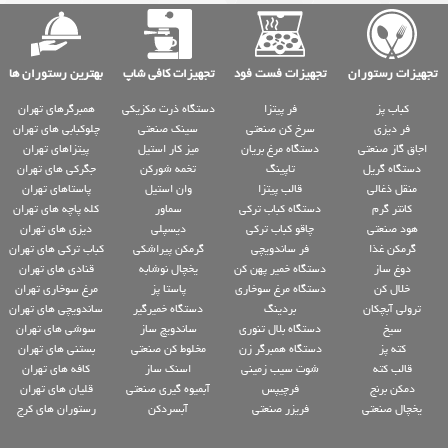
تجهیزات رستوران
تجهیزات فست فود
تجهیزات کافی شاپ
بهترین رستوران ها
کباب پز
فر پیتزا
دستگاه ذرت مکزیکی
همبرگرهای تهران
فر دیزی
سرخ کن صنعتی
سینک صنعتی
چلوکبابی های تهران
اجاق گاز صنعتی
دستگاه مرغ بریان
میز کار استیل
پیتزاهای تهران
دستگاه گریل
تاپینگ
تخمه شورکن
جگرکی های تهران
منقل ذغالی
قالب پیتزا
وان استیل
پاستاهای تهران
کانتر گرم
دستگاه کباب ترکی
سماور
کله پاچه های تهران
هود صنعتی
چاقو کباب ترکی
دیسپلی
دیزی های تهران
گرمکن غذا
فر ساندویچی
گرمکن پیراشکی
کباب ترکی های تهران
دوغ ساز
دستگاه خمیر پهن کن
یخچال نوشابه
قنادی های تهران
خلال کن
دستگاه مرغ سوخاری
پاستا پز
مرغ سوخاری تهران
ترولی آبچکان
بردینگ
دستگاه خمیرگیر
ساندویچی های تهران
سیخ
دستگاه بلال تنوری
ساندویچ ساز
سوشی های تهران
کته پز
دستگاه همبرگر زن
مخلوط کن صنعتی
بستنی های تهران
قالب کته
شوت سیب زمینی
اسنک ساز
کافه های تهران
دمکن برنج
فرچیپس
آبمیوه گیری صنعتی
قلیان های تهران
یخچال صنعتی
فریزر صنعتی
آبسردکن
رستوران های کرج