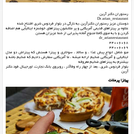
رستوران دکتر آرین
Dr.arian_restaurant ‌‌‌‌
دوستان عزیز رستوران دکتر‌آرین ،به تازگی در بلوار فردوس شرق افتتاح شده
علاوه بر پیتزاهای قدیمی آمریکایی و پر ملاتشون پیتزاهای خوشمزه ایتالیایی هم اضافه
کردن و با یه منوی کاملا متنوع آماده پذیرایی از شما عزیزان هستن
dr_arianrestaurant
44006068
44006069
منو شامل انواع پیش غذا ، و سالاد ، سوخاری و پیتزا هستش که پیتزاش دو مدل
ایتالیایی و آمریکایی ضخیم ارائه میشه ، ما آمریکایی سفارش دادیم که ضخیم باشه و
بیشترم به پیتزاهای ضخیم معروفه
بلوار فردوس شرق ، بعد از چهار راه وفاآذر ، روبروی بانک تجارت، اورجینال فود دکتر
آرین
پیتزا پرملات