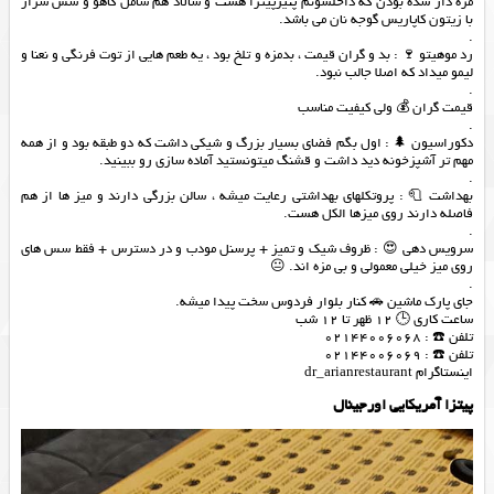
مزه دار شده بودن که داخلشونم پنیرپیتزا هست و سالاد هم شامل کاهو و سس سزار
با زیتون کاپاریس گوجه نان می باشد.
.
رد موهیتو 🍷 : بد و گران قیمت ، بدمزه و تلخ بود ، یه طعم هایی از توت فرنگی و نعنا و
لیمو میداد که اصلا جالب نبود.
.
قیمت گران 💰 ولی کیفیت مناسب
.
دکوراسیون 🌲 : اول بگم فضای بسیار بزرگ و شیکی داشت که دو طبقه بود و از همه
مهم تر آشپزخونه دید داشت و قشنگ میتونستید آماده سازی رو ببینید.
.
بهداشت 🧻 : پروتكلهاي بهداشتي رعايت ميشه ، سالن بزرگی دارند و میز ها از هم
فاصله دارند روی میزها الکل هست.
.
سرویس دهی 😍 : ظروف شیک و تمیز + پرسنل مودب و در دسترس + فقط سس های
روی میز خیلی معمولی و بی مزه اند. 😐
.
جای پارک ماشین 🚗 کنار بلوار فردوس سخت پیدا میشه.
ساعت کاری 🕒 12 ظهر تا 12 شب
تلفن ☎️ : 02144006068
تلفن ☎️ : 02144006069
اینستاگرام dr_arianrestaurant
پیتزا آمریکایی اورجینال