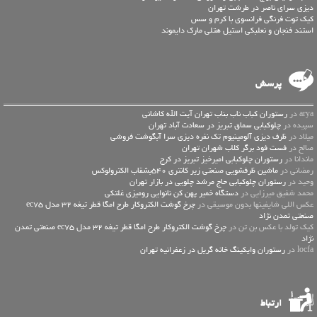
دیزی سرای ناصر در طرشت تهران
کیک توت فرنگی فرانسوی با کرم و سس
استند فنجان و نعلبکی استیل هتلی مارک دایموند
پرسش
arya در
رستوران کباب ناب بناب تهران آیت الله کاشانی
سپیده در
چلوکبابی سماق تبریز در سعادت آباد تهران
میلاد در
ظرف دیزی آلومینیوم تک نفره دیزی سرا آبگوشت فروشی
صالح در
فست فود برگر کلاب شهران تهران
ماندانا در
رستوران چلوکبابی امیرخیز تبریز در کرج
رمضانی در
ماشین ظرفشویی صنعتی زیر کانتری 540بشقاب الکترولوکس
وحید در
رستوران چلوکبابی حاج مرشد چلویی در بازار تهران
محمد شفیق میرزایی در
دستگاه خمیر پهن کن نانوایی رومیزی غلتکی
عكس اللي شايفينها بدون موسيقى در
چرخ گوشت الکتروکار طرح امگا قطر تیغه 32 مدل ec75
صنعتی تمدن نژاد
کیک تولد با عکس بن تن در
چرخ گوشت الکتروکار طرح امگا قطر تیغه 32 مدل ec75 صنعتی تمدن
نژاد
locfa در
رستوران وایکینگ خانه گریل در زعفرانیه تهران
ارتباط