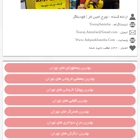
ارائه کننده : تورج امین فر | فودبلاگر
اینستاگرام : TourajAminfar
ایمیل : Touraj.Aminfar@Gmail.com
وبسایت : Www.Ashpazkhaneha.Com
اعتبار : 842 مطلب تایید شده
بهترین
رستوران
های تهران
بهترین
بستنی
فروشی های تهران
بهترین
پیتزا
فروشی های تهران
بهترین
کبابی
های تهران
بهترین همبرگر های تهران
بهترین مرغ سوخاری های تهران
بهترین جگرکی های تهران