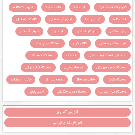
تجهیزات فست فود
فر پیتزا
قالب پیتزا
تجهیزات کافه
قالب کته
گرمکن غذا
اجاق گاز صنعتی
کابینت استیل
وان استیل
میز کار استیل
فر دیزی
ترولی آبچکان
هود استیل صنعتی
کانتر گرم
دستگاه مرغ بریان
سرخ کن فست فود صنعتی
تاپینگ
دستگاه خمیرگیر
دستگاه خمیر پهن کن
فر ساندویچی
دستگاه کباب ترکی
دستگاه گریل
ساندویچ ساز
تخمه شور کن
یخچال نوشابه
دستگاه بلال تنوری
دستگاه ذرت مکزیکی
اجاق پلوپز
آموزش آشپزی
آموزش غذای ایرانی