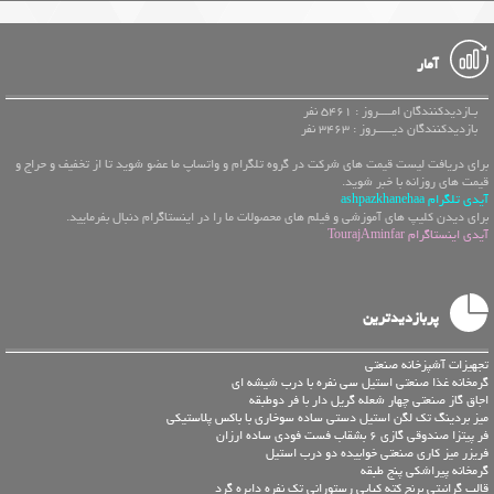
آمار
بـازدیدکنندگان امــــروز : 5461 نفر
بازدیدکنندگان دیـــــروز : 3463 نفر
برای دریافت لیست قیمت های شرکت در گروه تلگرام و واتساپ ما عضو شوید تا از تخفیف و حراج و
قیمت های روزانه با خبر شوید.
آیدی تلگرام ashpazkhanehaa
برای دیدن کلیپ های آموزشی و فیلم های محصولات ما را در اینستاگرام دنبال بفرمایید.
آیدی اینستاگرام TourajAminfar
پربازدیدترین
تجهیزات آشپزخانه صنعتی
گرمخانه غذا صنعتی استیل سی نفره با درب شیشه ای
اجاق گاز صنعتی چهار شعله گریل دار با فر دوطبقه
میز بردینگ تک لگن استیل دستی ساده سوخاری با باکس پلاستیکی
فر پیتزا صندوقی گازی 6 بشقاب فست فودی ساده ارزان
فریزر میز کاری صنعتی خوابیده دو درب استیل
گرمخانه پیراشکی پنج طبقه
قالب گرانیتی برنج کته کبابی رستورانی تک نفره دایره گرد