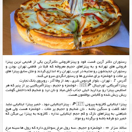
رستوران دکتر آرین فست فود و پیتزافروشی دکترآرین یکی از قدیمی ترین پیتزا
فروشی های تهرانه و به پیتزاهای حجیم معروفه که قبلا در فاطمی تهران بودن و
رستوران جدیدشون رو مدتیه در غرب_تهران راه اندازی کردند و مثل سابق پیتزا های
پر ملات و خوشمزه برای مشتری ها و رستورانگردی سرو می کنند.
آدرس 🚩 : تهران ، بلوار فردوس شرق ، بعد از وفا آذر ، روبروی بانک تجارت
پیتزا آمریکایی اورجینال 🍕🇺🇸 : خوشمزه و حجیم ، پیتزاآمریکاییی پر از پنیر که هر
اسلایس پیتزا رو بردارید خیلی جذاب کِش میاد و نان ترد و ضخیم که داخلش گوشت
ریش ریش شده و کالباس بوقلمون هست.
.
پیتزا ایتالیایی کالزونه پپرونی 🇮🇹🍕 : پیتزاایتالیایی نبود ، خمیر پیتزا ایتالیایی نباید
انقد کلفت و سنگین باشه ، نان ضخیم و حجیم پر ملات ، خوشمزه هست ولی هیچ
شباهتی به پیتزاهای نازک و کم حجم ایتالیایی نداره ، کالزونه به پيتزا یی میگن که
خمیر دو طرفه باشه و برگرده رو مواد.
.
سالاد سزار 🥗 : خوشمزه و حجیم ، سه رول مرغ_سوخاری داره که رول ها سینه مرغ