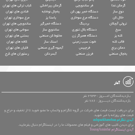
گرمکن غذا
فر ساندویچی
گرمکن پیراشکی
کباب ترکی های تهران
دوغ ساز
دستگاه خمیر پهن کن
یخچال نوشابه
قنادی های تهران
خلال کن
دستگاه مرغ سوخاری
پاستا پز
مرغ سوخاری تهران
ترولی آبچکان
بردینگ
دستگاه خمیرگیر
ساندویچی های تهران
سیخ
دستگاه بلال تنوری
ساندویچ ساز
سوشی های تهران
کته پز
دستگاه همبرگر زن
مخلوط کن صنعتی
بستنی های تهران
قالب کته
شوت سیب زمینی
اسنک ساز
کافه های تهران
دمکن برنج
فرچیپس
آبمیوه گیری صنعتی
قلیان های تهران
یخچال صنعتی
فریزر صنعتی
آبسردکن
رستوران های کرج
آمار
بـازدیدکنندگان امــــروز : 2933 نفر
بازدیدکنندگان دیـــــروز : 786 نفر
برای دریافت لیست قیمت های شرکت در گروه تلگرام و واتساپ ما عضو شوید تا از تخفیف و حراج و
قیمت های روزانه با خبر شوید.
آیدی تلگرام ashpazkhanehaa
برای دیدن کلیپ های آموزشی و فیلم های محصولات ما را در اینستاگرام دنبال بفرمایید.
آیدی اینستاگرام TourajAminfar