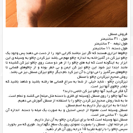
فروش مسقل
طول : ۳۱ سانتیمتر
طول تیغه: ۲۰ سانتیمتر
طول دسته: ۱۱ سانتیمتر
چاقوها ابزاری هستند که اگر تیز نباشند کارایی خود را از دست می دهند پس وجود یک
چاقو تیز کن در آشپزخانه به اندازه چاقو مهم می باشد تیز کردن چاقو به وسیله ی این
ابزار به اینگونه است که لبه های چاقو را از هر دو سمت روی چاقو تیز کن کشیده تا
مانند ابتدا تیز شود این چاقو تیز کن ایمن و بی خطر بوده و از چاقوهای قصابی تا
چاقوهای سرآشپز را می توان با آن تیز کرد نام دیگر چاقو تیزکن مسقل نیز می باشد.
روش صحیح تیزکردن چاقو با مسقل
تیزکردن چاقو : شاید خیلی از شما به سراغ قصابی ها رفته باشید و شاهد باشید که
چقدر چاقوی آنها تیز است.
آیا فکر می کنید آنها چاقو تیز کن خاصی دارند؟
نه آنها چاقو را روی مسقل (وسیله ای فلزی با دسته مثل میله) می کشند و تمام است.
ما به شما روش صحیح تیز کردن چاقو را با استفاده از مسقل آموزش می دهیم.
ابتدا ما به ابزاری نیاز داریم به اسم مسقل.
مسقل وسیله است معمولا از جنس استیل و به صورت یک میله با دسته. اندازه آن
تقریبا ۲۰ سانتی متر است.
مسقل تنها وسیله است که ما برای تیزکردن چاقو به آن نیاز داریم.
در مرحله اول : مسقل را بصورت عمودی روی یک سطح نگهدارید. طوری که سر بخورد.
سپس چاقو را با زاویه تقریبا ۱۵ درجه روی آن قرار دهید.