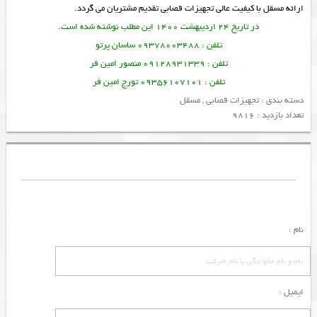
ارائه
مسقل
با کیفیت عالی
تجهیزات قصابی
تقدیم مشتریان می گردد.
در تاریخ 24 اردیبهشت 1400 این مطلب نوشته شده است.
تلفن : 09378003488 ساسان پرتو
تلفن : 09128931339 منصور امین فر
تلفن : 09356107101 تورج امین فر
دسته بندی :
تجهیزات قصابی
,
مسقل
تعداد بازدید : 9816
نام :
ایمیل :