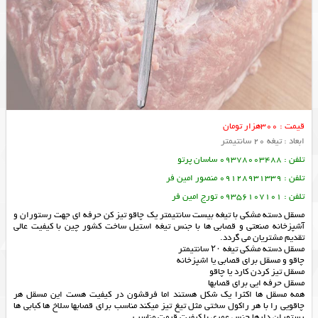
قیمت : 300هزار تومان
ابعاد : تیغه 20 سانتیمتر
تلفن : 09378003488 ساسان پرتو
تلفن : 09128931339 منصور امین فر
تلفن : 09356107101 تورج امین فر
مسقل دسته مشکی با تیغه بیست سانتیمتر یک چاقو تیز کن حرفه ای جهت رستوران و
آشپزخانه صنعتی و قصابی ها با جنس تیغه استیل ساخت کشور چین با کیفیت عالی
تقدیم مشتریان می گردد.
مسقل دسته مشکی تیغه ۲۰ سانتیمتر
چاقو و مسقل برای قصابی یا اشپزخانه
مسقل تیز کردن کارد یا چاقو
مسقل حرفه ایی برای قصابها
همه مسقل ها اکثرا یک شکل هستند اما فرقشون در کیفیت هست این مسقل هر
چاقویی را با هر راکول سختی مثل تیغ تیز میکند مناسب برای قصابها سلاخ ها کبابی ها
رستوران دارها جنس عمری با کیفیت قیمت مناسب.