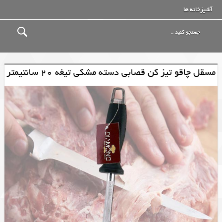
آشپزخانه ها
مسقل چاقو تیز کن قصابی دسته مشکی تیغه 20 سانتیمتر