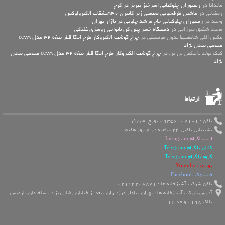
ماندانا در
رستوران چلوکبابی امیرخیز تبریز در کرج
رمضانی در
ماشین ظرفشویی صنعتی زیر کانتری 540بشقاب الکترولوکس
وحید در
رستوران چلوکبابی حاج مرشد چلویی در بازار تهران
محمد شفیق میرزایی در
دستگاه خمیر پهن کن نانوایی رومیزی غلتکی
عكس اللي شايفينها بدون موسيقى در
چرخ گوشت الکتروکار طرح امگا قطر تیغه 32 مدل ec75
صنعتی تمدن نژاد
کیک تولد با عکس بن تن در
چرخ گوشت الکتروکار طرح امگا قطر تیغه 32 مدل ec75 صنعتی تمدن
نژاد
ارتباط
تلفن : 09356107101 تورج امین فر
پشتیبانی تلفنی 24 ساعته در 7 روز هفته
اینستاگرام Instagram
کانال تلگرام Telegram
گروه تلگرام Telegram
یوتیوب Youtube
فیسبوک Facebook
تلفن شرکت آشپزخانه ها : 02144208871
آدرس شرکت آشپزخانه ها : تهران ، بلوار مرزداران ، بعد از خیابان رضایی نژاد ، ساختمان پارمیس
پلاک 198 ، واحد 16