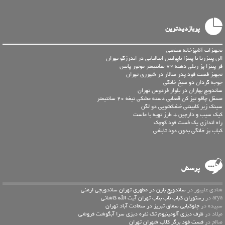
پربازدیدترین
تجهیزات آشپزخانه صنعتی
الن پيتزريا با پیتزا ناپولیتن ایتالیایی در اندرزگو تهران
فر پیتزا پز ریلی دهنه 72 سانتیمتر موتور پایین
تجهیز فست فود پدر سالار در شهرری تهران
جوجه گردان دو سیخ خانگی
ساندویچ بهاران در بلوار فردوس تهران
مسقل چاقو تیز کن قصابی دسته مشکی تیغه 20 سانتیمتر
سینک زیر کابینتی خشکشویی دو لگن
کیک سیب و دارچین + طرز تهیه با ماست
راه اندازی یک فست فود کوچک
کباب پز خانگی بدون دود تابشی
پرسش
شادی علیپور در
ساندویچ بارن در مطهری تهران ساندویچی ارمنی
arya در
رستوران کباب ناب بناب تهران آیت الله کاشانی
سپیده در
چلوکبابی سماق تبریز در سعادت آباد تهران
میلاد در
ظرف دیزی آلومینیوم تک نفره دیزی سرا آبگوشت فروشی
صالح در
فست فود برگر کلاب شهران تهران