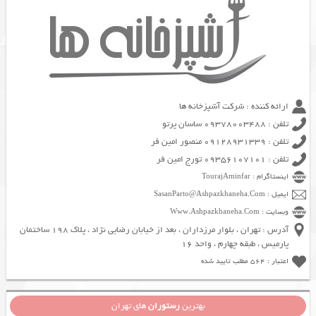
ارائه کننده : شرکت آشپزخانه ها
تلفن : 09378003488 ساسان پرتو
تلفن : 09128931339 منصور امین فر
تلفن : 09356107101 تورج امین فر
اینستاگرام : TourajAminfar
ایمیل : SasanParto@Ashpazkhaneha.Com
وبسایت : Www.Ashpazkhaneha.Com
آدرس : تهران ، بلوار مرزداران ، بعد از خیابان رضایی نژاد ، پلاک 198 ساختمان
پارمیس ، طبقه چهارم ، واحد 16
اعتبار : 564 مطلب تایید شده
بهترین
رستوران
های تهران