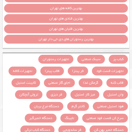
بهترین کافه های تهران
بهترین قنادی های تهران
بهترین قلیان های تهران
بهترین رستوران های دی جی دار تهران
کباب پز
سینک صنعتی
تجهیزات رستوران
تجهیزات فست فود
فر پیتزا
قالب پیتزا
تجهیزات کافه
قالب کته
گرمکن غذا
اجاق گاز صنعتی
کابینت استیل
وان استیل
میز کار استیل
فر دیزی
ترولی آبچکان
هود استیل صنعتی
کانتر گرم
دستگاه مرغ بریان
سرخ کن فست فود صنعتی
تاپینگ
دستگاه خمیرگیر
دستگاه خمیر پهن کن
فر ساندویچی
دستگاه کباب ترکی