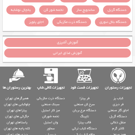
دستگاه گریل
ساندویچ ساز
تخمه شور کن
یخچال نوشابه
دستگاه بلال تنوری
دستگاه ذرت مکزیکی
اجاق پلوپز
آموزش آشپزی
آموزش غذای ایرانی
تجهیزات رستوران
تجهیزات فست فود
تجهیزات کافی شاپ
بهترین رستوران ها
کباب پز
فر پیتزا
دستگاه ذرت مکزیکی
همبرگرهای تهران
فر دیزی
سرخ کن صنعتی
سینک صنعتی
چلوکبابی های تهران
اجاق گاز صنعتی
دستگاه مرغ بریان
میز کار استیل
پیتزاهای تهران
دستگاه گریل
تاپینگ
تخمه شورکن
جگرکی های تهران
منقل ذغالی
قالب پیتزا
وان استیل
پاستاهای تهران
کانتر گرم
دستگاه کباب ترکی
سماور
کله پاچه های تهران
هود صنعتی
چاقو کباب ترکی
دیسپلی
دیزی های تهران