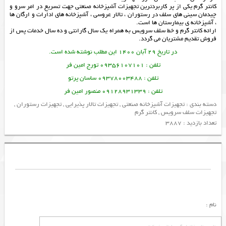
کانتر گرم یکی از پر کاربردترین تجهیزات آشپزخانه صنعتی جهت تسریع در امر سرو و
چیدمان سینی های سلف در رستوران ، تالار عروسی ، آشپزخانه های ادارات و ارگان ها
، آشپزخانه ی بیمارستان ها است.
ارائه
کانتر گرم
و
خط سلف سرویس
به همراه یک سال گارانتی و ده سال خدمات پس از
فروش تقدیم مشتریان می گردد.
در تاریخ 29 آبان 1400 این مطلب نوشته شده است.
تلفن : 09356107101 تورج امین فر
تلفن : 09378003488 ساسان پرتو
تلفن : 09128931339 منصور امین فر
دسته بندی :
تجهیزات آشپزخانه صنعتی
,
تجهیزات تالار پذیرایی
,
تجهیزات رستوران
,
تجهیزات سلف سرویس
,
کانتر گرم
تعداد بازدید : 3887
نام :