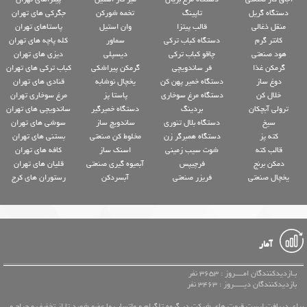
دستگاه گریل
تاپینگ
تخمه شورکن
جگرکی های تهران
منقل ذغالی
قالب پیتزا
وان استیل
پاستاهای تهران
کانتر گرم
دستگاه کباب ترکی
سماور
کله پاچه های تهران
هود صنعتی
چاقو کباب ترکی
دیسپلی
دیزی های تهران
گرمکن غذا
فر ساندویچی
گرمکن پیراشکی
کباب ترکی های تهران
دوغ ساز
دستگاه خمیر پهن کن
یخچال نوشابه
قنادی های تهران
خلال کن
دستگاه مرغ سوخاری
پاستا پز
مرغ سوخاری تهران
ترولی آبچکان
بردینگ
دستگاه خمیرگیر
ساندویچی های تهران
سیخ
دستگاه بلال تنوری
ساندویچ ساز
سوشی های تهران
کته پز
دستگاه همبرگر زن
مخلوط کن صنعتی
بستنی های تهران
قالب کته
شوت سیب زمینی
اسنک ساز
کافه های تهران
دمکن برنج
فرچیپس
آبمیوه گیری صنعتی
قلیان های تهران
یخچال صنعتی
فریزر صنعتی
آبسردکن
رستوران های کرج
آمار
بـازدیدکنندگان امــــروز : 3653 نفر
بازدیدکنندگان دیـــــروز : 3463 نفر
برای دریافت لیست قیمت های شرکت در گروه تلگرام و واتساپ ما عضو شوید تا از تخفیف و حراج و