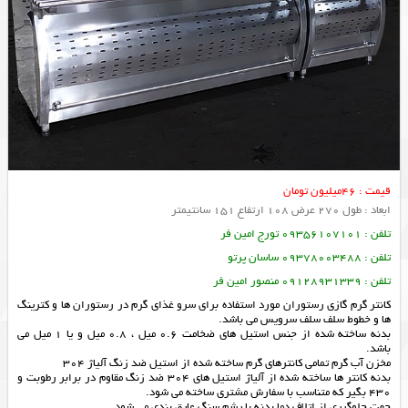
قیمت : 46میلیون تومان
ابعاد : طول 270 عرض 108 ارتفاع 151 سانتیمتر
تلفن : 09356107101 تورج امین فر
تلفن : 09378003488 ساسان پرتو
تلفن : 09128931339 منصور امین فر
کانتر گرم گازی رستوران مورد استفاده برای سرو غذای گرم در رستوران ها و کترینگ
ها و خطوط سلف سلف سرویس می باشد.
بدنه ساخته شده از جنس استیل های ضخامت 0.6 میل ، 0.8 میل و یا 1 میل می
باشد.
مخزن آب گرم تمامی کانترهای گرم ساخته شده از استیل ضد زنگ آلیاژ 304
بدنه کانتر ها ساخته شده از آلیاژ استیل های 304 ضد زنگ مقاوم در برابر رطوبت و
430 بگیر که متناسب با سفارش مشتری ساخته می شود.
جهت جلوگیری از اتلاف دما بدنه با پشم سنگ عایق بندی می شود.