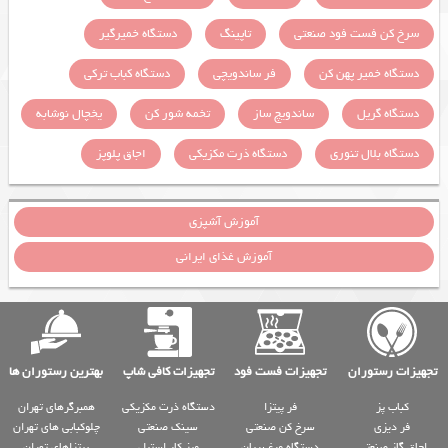
سرخ کن فست فود صنعتی
تاپینگ
دستگاه خمیرگیر
دستگاه خمیر پهن کن
فر ساندویچی
دستگاه کباب ترکی
دستگاه گریل
ساندویچ ساز
تخمه شور کن
یخچال نوشابه
دستگاه بلال تنوری
دستگاه ذرت مکزیکی
اجاق پلوپز
آموزش آشپزی
آموزش غذای ایرانی
تجهیزات رستوران
تجهیزات فست فود
تجهیزات کافی شاپ
بهترین رستوران ها
کباب پز
فر پیتزا
دستگاه ذرت مکزیکی
همبرگرهای تهران
فر دیزی
سرخ کن صنعتی
سینک صنعتی
چلوکبابی های تهران
اجاق گاز صنعتی
دستگاه مرغ بریان
میز کار استیل
پیتزاهای تهران