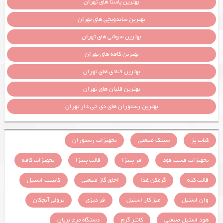
بهترین پاستا های تهران
بهترین ساندویچی های تهران
بهترین سوشی های تهران
بهترین کافه های تهران
بهترین قنادی های تهران
بهترین قلیان های تهران
بهترین رستوران های دی جی دار تهران
کباب پز
سینک صنعتی
تجهیزات رستوران
تجهیزات فست فود
فر پیتزا
قالب پیتزا
تجهیزات کافه
قالب کته
گرمکن غذا
اجاق گاز صنعتی
کابینت استیل
وان استیل
میز کار استیل
فر دیزی
ترولی آبچکان
هود استیل صنعتی
کانتر گرم
دستگاه مرغ بریان