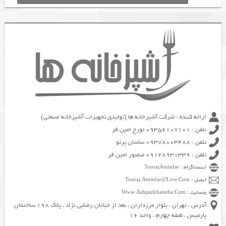
ارائه کننده : شرکت آشپزخانه ها (تولیدی تجهیزات آشپزخانه صنعتی)
تلفن : 09356107101 تورج امین فر
تلفن : 09378003488 ساسان پرتو
تلفن : 09128931339 منصور امین فر
اینستاگرام : TourajAminfar
ایمیل : Touraj.Aminfar@Live.Com
وبسایت : Www.Ashpazkhaneha.Com
آدرس : تهران ، بلوار مرزداران ، بعد از خیابان رضایی نژاد ، پلاک 198 ساختمان
پارمیس ، طبقه چهارم ، واحد 16