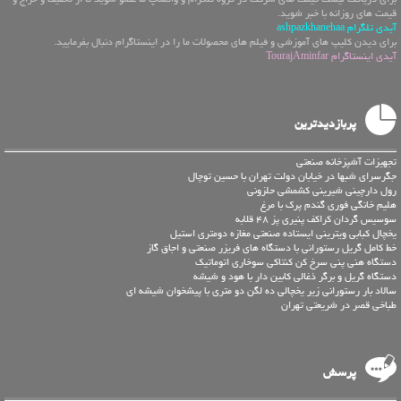
قیمت های روزانه با خبر شوید.
آیدی تلگرام ashpazkhanehaa
برای دیدن کلیپ های آموزشی و فیلم های محصولات ما را در اینستاگرام دنبال بفرمایید.
آیدی اینستاگرام TourajAminfar
پربازدیدترین
تجهیزات آشپزخانه صنعتی
جگرسرای شبها در خیابان دولت تهران با حسین توچال
رول دارچینی شیرینی کشمشی حلزونی
هلیم خانگی فوری گندم پرک با مرغ
سوسیس گردان کراکف پنیری پز 48 قلابه
یخچال کبابی ویترینی ایستاده صنعتی مغازه دومتری استیل
خط کامل گریل رستورانی با دستگاه های فریزر صنعتی و اجاق گاز
دستگاه هنی پنی سرخ کن کنتاکی سوخاری اتوماتیک
دستگاه گریل و برگر ذغالی کابین دار با هود و شیشه
سالاد بار رستورانی زیر یخچالی ده لگن دو متری با پیشخوان شیشه ای
طباخی قصر در شریعتی تهران
پرسش