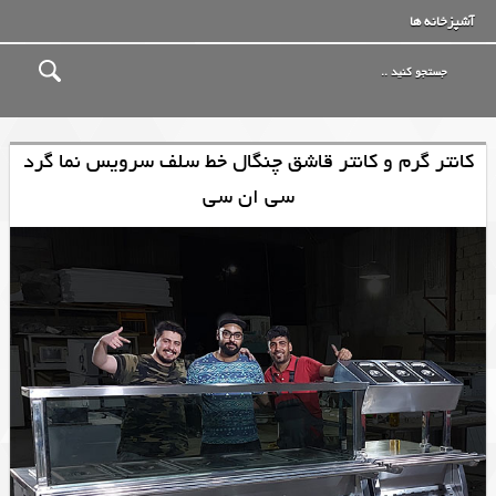
آشپزخانه ها
کانتر گرم و کانتر قاشق چنگال خط سلف سرویس نما گرد
سی ان سی