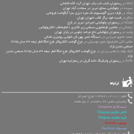
arya در
رستوران کباب ناب بناب تهران آیت الله کاشانی
سپیده در
چلوکبابی سماق تبریز در سعادت آباد تهران
میلاد در
ظرف دیزی آلومینیوم تک نفره دیزی سرا آبگوشت فروشی
صالح در
فست فود برگر کلاب شهران تهران
ماندانا در
رستوران چلوکبابی امیرخیز تبریز در کرج
رمضانی در
ماشین ظرفشویی صنعتی زیر کانتری 540بشقاب الکترولوکس
وحید در
رستوران چلوکبابی حاج مرشد چلویی در بازار تهران
محمد شفیق میرزایی در
دستگاه خمیر پهن کن نانوایی رومیزی غلتکی
عكس اللي شايفينها بدون موسيقى در
چرخ گوشت الکتروکار طرح امگا قطر تیغه 32 مدل ec75
صنعتی تمدن نژاد
کیک تولد با عکس بن تن در
چرخ گوشت الکتروکار طرح امگا قطر تیغه 32 مدل ec75 صنعتی تمدن
نژاد
locfa در
رستوران وایکینگ خانه گریل در زعفرانیه تهران
ارتباط
تلفن : 09356107101 تورج امین فر
پشتیبانی تلفنی 24 ساعته در 7 روز هفته
اینستاگرام Instagram
کانال تلگرام Telegram
گروه تلگرام Telegram
یوتیوب Youtube
فیسبوک Facebook
تلفن شرکت آشپزخانه ها : 02144208871