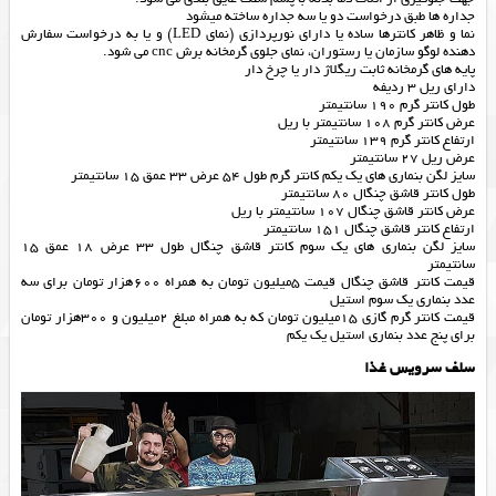
جداره ها طبق درخواست دو یا سه جداره ساخته میشود
نما و ظاهر کانترها ساده یا دارای نورپردازی (نمای LED) و یا به درخواست سفارش
دهنده لوگو سازمان یا رستوران، نمای جلوی گرمخانه برش cnc می شود.
پایه های گرمخانه ثابت ریگلاژ دار یا چرخ دار
دارای ریل 3 ردیفه
طول کانتر گرم 190 سانتیمتر
عرض کانتر گرم 108 سانتیمتر با ریل
ارتفاع کانتر گرم 139 سانتیمتر
عرض ریل 27 سانتیمتر
سایز لگن بنماری های یک یکم کانتر گرم طول 54 عرض 33 عمق 15 سانتیمتر
طول کانتر قاشق چنگال 80 سانتیمتر
عرض کانتر قاشق چنگال 107 سانتیمتر با ریل
ارتفاع کانتر قاشق چنگال 151 سانتیمتر
سایز لگن بنماری های یک سوم کانتر قاشق چنگال طول 33 عرض 18 عمق 15
سانتیمتر
قیمت کانتر قاشق چنگال قیمت 5میلیون تومان به همراه 600هزار تومان برای سه
عدد بنماری یک سوم استیل
قیمت کانتر گرم گازی 15میلیون تومان که به همراه مبلغ 2میلیون و 300هزار تومان
برای پنج عدد بنماری استیل یک یکم
سلف سرویس غذا