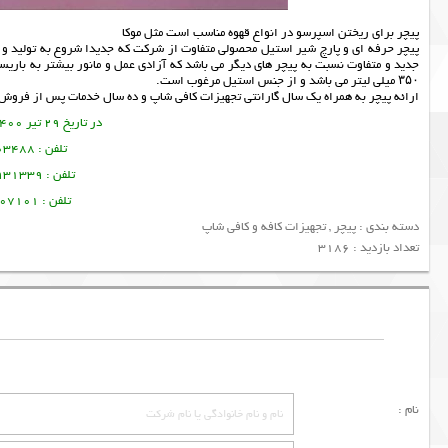
پیچر برای ریختن اسپرسو در انواع قهوه مناسب است مثل موکا
جدید و متفاوت نسبت به پیچر های دیگر می باشد که آزادی عمل و مانور بیشتر به باریس
۳۵۰ میلی لیتر می باشد و از جنس استیل مرغوب است.
ارائه
پیچر
به همراه یک سال گارانتی
تجهیزات کافی شاپ
و ده سال خدمات پس از فروش
در تاریخ 29 تیر 1400 این مطلب نوشته شده است.
تلفن : 09378003488 ساسان پرتو
تلفن : 09128931339 منصور امین فر
تلفن : 09356107101 تورج امین فر
دسته بندی :
پیچر
,
تجهیزات کافه و کافی شاپ
تعداد بازدید : 3186
نام :