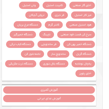
اجاق گاز صنعتی
کابینت استیل
وان استیل
میز کار استیل
فر دیزی
ترولی آبچکان
هود استیل صنعتی
کانتر گرم
دستگاه مرغ بریان
سرخ کن فست فود صنعتی
تاپینگ
دستگاه خمیرگیر
دستگاه خمیر پهن کن
فر ساندویچی
دستگاه کباب ترکی
دستگاه گریل
ساندویچ ساز
تخمه شور کن
یخچال نوشابه
دستگاه بلال تنوری
دستگاه ذرت مکزیکی
اجاق پلوپز
آموزش آشپزی
آموزش غذای ایرانی