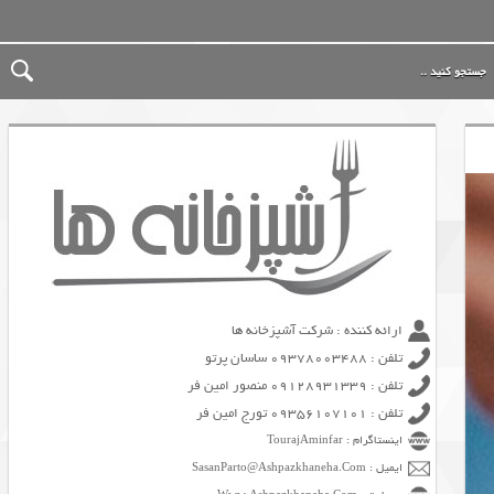
ارائه کننده : شرکت آشپزخانه ها
تلفن : 09378003488 ساسان پرتو
تلفن : 09128931339 منصور امین فر
تلفن : 09356107101 تورج امین فر
اینستاگرام : TourajAminfar
ایمیل : SasanParto@Ashpazkhaneha.Com