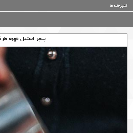
آشپزخانه ها
پیچر استیل قهوه ظرف