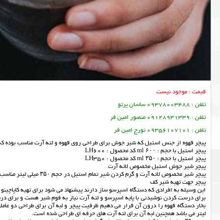
قیمت : موجود نیست
تلفن : 09378003488 ساسان پرتو
تلفن : 09128931339 منصور امین فر
تلفن : 09356107101 تورج امین فر
پیچر قهوه از جنس استیل که شیر جوش برای طراحی روی قهوه و لته آرت مناسب بوده ک
پیچر استیل با حجم : ۶۰۰ ml کد محصول : LH600
پیچر استیل با حجم : ۳۵۰ ml کد محصول : LH350
پيچر شير جوش استيل مخصوص لاته آرت
پیچر شیر مخصوص لاته آرت و گرم کردن شیر تمام استیل در حجم ۳۵۰ میلی لیتر مناسب برای کافی شاپ ها یا کسانی که علاقه زیادی به لاته آرت دارند.
پیچر جهت تهیه شیر کف
این وسیله به افرادی که دستگاه اسپرسو ساز دارند پیشنهاد می شود برای تهیه کاپاچینو
برای درست کردن نوشیدنی با پایه اسپرسو و لته آرت نیاز به فوم شیر هست و برای درس
لیتر می باشد همچنین لبه آن برای لته آرت های حرفه ای طراحی شده است.