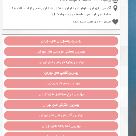
وبسایت : Www.Ashpazkhaneha.Com
آدرس : تهران ، بلوار مرزداران ، بعد از خیابان رضایی نژاد ، پلاک 198
ساختمان پارمیس ، طبقه چهارم ، واحد 16
اعتبار : 564 مطلب تایید شده
بهترین
رستوران
های تهران
بهترین
بستنی
فروشی های تهران
بهترین
پیتزا
فروشی های تهران
بهترین
کبابی
های تهران
بهترین همبرگر های تهران
بهترین مرغ سوخاری های تهران
بهترین جگرکی های تهران
بهترین آش فروشی های تهران
بهترین کله پاچه های تهران