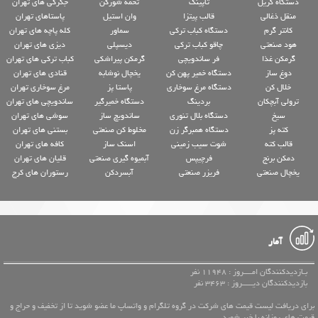
دستگاه گریل
تاپینگ
تخمه شورکن
جگرکی های تهران
منقل ذغالی
قالب پیتزا
وان استیل
پاستاهای تهران
کانتر گرم
دستگاه کباب ترکی
سماور
کله پاچه های تهران
هود صنعتی
چاقو کباب ترکی
دیسپلی
دیزی های تهران
گرمکن غذا
فر ساندویچی
گرمکن پیراشکی
کباب ترکی های تهران
دوغ ساز
دستگاه خمیر پهن کن
یخچال نوشابه
قنادی های تهران
خلال کن
دستگاه مرغ سوخاری
پاستا پز
مرغ سوخاری تهران
ترولی آبچکان
بردینگ
دستگاه خمیرگیر
ساندویچی های تهران
سیخ
دستگاه بلال تنوری
ساندویچ ساز
سوشی های تهران
کته پز
دستگاه همبرگر زن
مخلوط کن صنعتی
بستنی های تهران
قالب کته
شوت سیب زمینی
اسنک ساز
کافه های تهران
دمکن برنج
فرچیپس
آبمیوه گیری صنعتی
قلیان های تهران
یخچال صنعتی
فریزر صنعتی
آبسردکن
رستوران های کرج
آمار
بـازدیدکنندگان امــــروز : 11948 نفر
بازدیدکنندگان دیـــــروز : 3463 نفر
برای دریافت لیست قیمت های شرکت در گروه تلگرام و واتساپ ما عضو شوید تا از تخفیف و حراج و
قیمت های روزانه با خبر شوید.