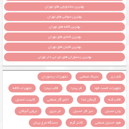
بهترین ساندویچی های تهران
بهترین سوشی های تهران
بهترین کافه های تهران
بهترین قنادی های تهران
بهترین قلیان های تهران
بهترین رستوران های دی جی دار تهران
کباب پز
سینک صنعتی
تجهیزات رستوران
تجهیزات فست فود
فر پیتزا
قالب پیتزا
تجهیزات کافه
قالب کته
گرمکن غذا
اجاق گاز صنعتی
کابینت استیل
وان استیل
میز کار استیل
فر دیزی
ترولی آبچکان
هود استیل صنعتی
کانتر گرم
دستگاه مرغ بریان