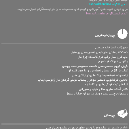
آیدی تلگرام ashpazkhanehaa
برای دیدن کلیپ های آموزشی و فیلم های محصولات ما را در اینستاگرام دنبال بفرمایید.
آیدی اینستاگرام TourajAminfar
پربازدیدترین
تجهیزات آشپزخانه صنعتی
دستگاه بستنی ساز قیفی شمس مدل پرستیژ
پاپ کرن ساز برقی طرح کالسکه چرخ دار
رتتویی خوراک فرانسوی
گریل کروم صنعتی مدل شصت سانتیمتر تخت روغنی
کباب پز گازی استیل شعله برنری با هود کلبه ای
ژله خرده شیشه چند رنگ با پودر ژلاتین شیر
ماشین ظرفشویی صنعتی دوهزار بشقاب تونلی گرمکن دار زانوسی ایتالیا
ترایفل توت فرنگی با پودر کاستارد
کانتر آماده سازی غذا و کباب رستورانی
رستوران چینی ستاره ونک در تهران خیابان سئول
پرسش
شادی علیپور در
ساندویچ بارن در مطهری تهران ساندویچی ارمنی