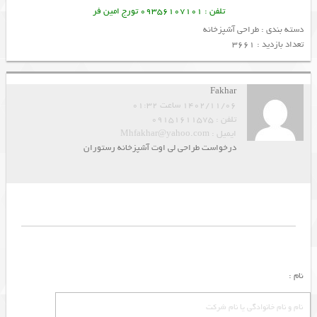
تلفن : 09356107101 تورج امین فر
دسته بندی :
طراحی آشپزخانه
تعداد بازدید : 3661
Fakhar
1402/11/06 ساعت 01:32
تلفن : 09151611575
ایمیل : Mhfakhar@yahoo.com
درخواست طراحی لی اوت آشپزخانه رستوران
نام :