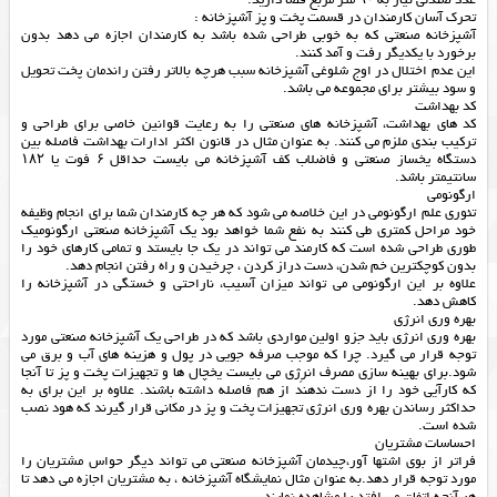
عدد صندلی نیاز به ۹۰ متر مربع فضا دارید.
تحرک آسان کارمندان در قسمت پخت و پز آشپزخانه :
آشپزخانه صنعتی که به خوبی طراحی شده باشد به کارمندان اجازه می دهد بدون
برخورد با یکدیگر رفت و آمد کنند.
این عدم اختلال در اوج شلوغی آشپزخانه سبب هرچه بالاتر رفتن راندمان پخت تحویل
و سود بیشتر برای مجموعه می باشد.
کد بهداشت
کد های بهداشت، آشپزخانه های صنعتی را به رعایت قوانین خاصی برای طراحی و
ترکیب بندی ملزم می کنند. به عنوان مثال در قانون اکثر ادارات بهداشت فاصله بین
دستگاه یخساز صنعتی و فاضلاب کف آشپزخانه می بایست حداقل ۶ فوت یا ۱۸۲
سانتیمتر باشد.
ارگونومی
تئوری علم ارگونومی در این خلاصه می شود که هر چه کارمندان شما برای انجام وظیفه
خود مراحل کمتری طی کنند به نفع شما خواهد بود یک آشپزخانه صنعتی ارگونومیک
طوری طراحی شده است که کارمند می تواند در یک جا بایستد و تمامی کارهای خود را
بدون کوچکترین خم شدن، دست دراز کردن ، چرخیدن و راه رفتن انجام دهد.
علاوه بر این ارگونومی می تواند میزان آسیب، ناراحتی و خستگی در آشپزخانه را
کاهش دهد.
بهره وری انرژی
بهره وری انرژی باید جزو اولین مواردی باشد که در طراحی یک آشپزخانه صنعتی مورد
توجه قرار می گیرد. چرا که موجب صرفه جویی در پول و هزینه های آب و برق می
شود.برای بهینه سازی مصرف انرِژی می بایست یخچال ها و تجهیزات پخت و پز تا آنجا
که کارآیی خود را از دست ندهند از هم فاصله داشته باشند. علاوه بر این برای به
حداکثر رساندن بهره وری انرژی تجهیزات پخت و پز در مکانی قرار گیرند که هود نصب
شده است.
احساسات مشتریان
فراتر از بوی اشتها آور،چیدمان آشپزخانه صنعتی می تواند دیگر حواس مشتریان را
مورد توجه قرار دهد.به عنوان مثال نمایشگاه آشپزخانه ، به مشتریان اجازه می دهد تا