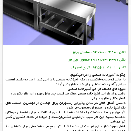
تلفن : 09378003488 ساسان پرتو
تلفن : 09128931339 منصور امین فر
تلفن : 09356107101 تورج امین فر
چگونه آشپزخانه صنعتی را طراحی کنیم.
تا زمانی که تجربه شکست در یک آشپزخانه صنعتی با طراحی غلط را تجربه نکنید اهمیت
طراحی آشپزخانه صنعتی برای شما نمایان نمی گردد.
شیوه های مختلف طراحی آشپزخانه صنعتی
وقتی برای طراحی آشپزخانه صنعتی تفکر می کنید، چند عامل مهم را در نظر بگیرید :
فضای کافی سالن پذیرایی :
داشتن فضای کافی در سالن پذیرایی رستوران برای مهمانان از مهمترین قسمت های
یک آشپزخانه و رستوران محسوب می شود.
اگر بهترین غذا و خدمات را داشته باشید اما فضای استاندارد برای نشستن مهمانان
نداشته باشید این امر سبب نارضایتی مشتریان شده و طبیعتا از تعداد مشتریان کسر
خواهد شد.
فضای مورد نیاز برای هر صندلی حدودا ۱.۵ متر مربع می باشد یعنی برای داشتن ۶۰