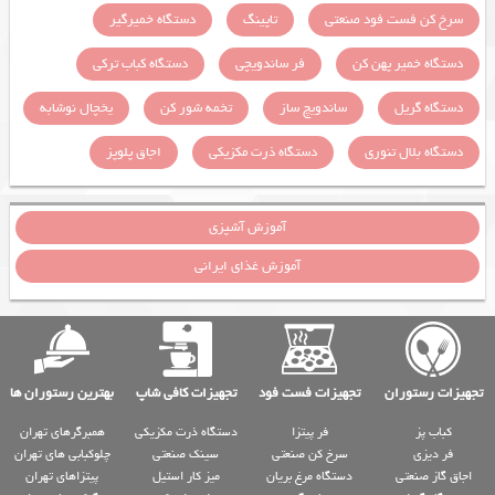
سرخ کن فست فود صنعتی
تاپینگ
دستگاه خمیرگیر
دستگاه خمیر پهن کن
فر ساندویچی
دستگاه کباب ترکی
دستگاه گریل
ساندویچ ساز
تخمه شور کن
یخچال نوشابه
دستگاه بلال تنوری
دستگاه ذرت مکزیکی
اجاق پلوپز
آموزش آشپزی
آموزش غذای ایرانی
تجهیزات رستوران
تجهیزات فست فود
تجهیزات کافی شاپ
بهترین رستوران ها
کباب پز
فر پیتزا
دستگاه ذرت مکزیکی
همبرگرهای تهران
فر دیزی
سرخ کن صنعتی
سینک صنعتی
چلوکبابی های تهران
اجاق گاز صنعتی
دستگاه مرغ بریان
میز کار استیل
پیتزاهای تهران