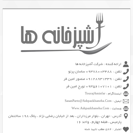
ارائه کننده : شرکت آشپزخانه ها
تلفن : 09378003488 ساسان پرتو
تلفن : 09128931339 منصور امین فر
تلفن : 09356107101 تورج امین فر
اینستاگرام : TourajAminfar
ایمیل : SasanParto@Ashpazkhaneha.Com
وبسایت : Www.Ashpazkhaneha.Com
آدرس : تهران ، بلوار مرزداران ، بعد از خیابان رضایی نژاد ، پلاک 198 ساختمان
پارمیس ، طبقه چهارم ، واحد 16
اعتبار : 564 مطلب تایید شده