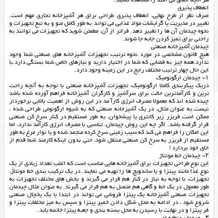
هر آنچه اتفاق می افتد را مشاهده نمایند.
انعطاف پذیری
صرف نظر از طرح نهایی، انعطاف پذیری طراحی برای هر آشپزخانه تجاری مهم است.
تغییر در مدیریت یا گرایشات مواد غذایی می تواند به طور کامل منو و به تبع تجهیزات و
نحوه چیدمان آن ها را تغییر دهد. فراتر از آن، مطمئن شوید که تجهیزات می توانند به
راحتی برای تمیز کردن جابه جا شوند.
چیدمان آشپزخانه صنعتی
هیچ قانون مشخصی در مورد نحوه ترتیب تجهیزات آشپزخانه های صنعتی شما وجود
ندارد.همه چیز به فضایی که شما در اختیار دارید و نیازهای خاص شما بستگی دارد.با
این حال چهار ترتیب مختلف رایج در این زمینه وجود دارد.
۱- چیدمان ارگونومیک
دریک پیکربندی کاملا ارگونومیک، تجهیزات آشپزخانه صنعتی با توجه به آنچه راحت
ترین و کارآمدترین حالت برای سرآشپز و کارگران آشپزخانه فراهم آورده شده باشد
چیده شده اند که معمولا مصرف انرژی کارآ مد در این روش از اهمیت بالایی برخوردار
نیست.به عنوان مثال، در یک آشپزخانه صنعتی که به شیوه ارگونومی طراحی شده ،
ممکن است فریزر زیر کانتری یا پیشخوان، به طور مستقیم در کنار سرخ کن صنعتی
قرار گرفته باشد. اگر چه این روش چیدمان، تناسبی با مصرف انرژی کارآمد ندارد، اما
این امکان را فراهم می کند که سیب زمینی سرخ کرده منجمد شده و یا نوار مرغ به طور
مستقیم از فریزر به سرخ کن صنعتی منتقل شود، حتی بدون اینکه کارمند شما قدم از
جای خود بردارد !
۲- چیدمان خط مونتاژ
این نوع طراحی تجهیزات برای آشپزخانه هایی مناسب است که اغلب تعداد زیادی از یک
نوع غذا مانند پیتزا و یا ساندویچ ها را تهیه می نمایند. در یک ترکیب بندی خط مونتاژٰ،
تجهیزات، با توجه به نیاز در کنار هم قرار می گیرند و بخش های مختلف تجهیزات به
طور معمول در یک خط و گاهی هم متصل به هم قرار می گیرند. به عنوان مثال چیدمان
تجهیزات صنعتی آشپزخانه یک پیتزا فروشی می تواند در ابتدا با یک یخچال صنعتی
شروع شود ، در ادامه به محل شکل دادن خمیر پیتزا و سپس به میز مخلفات پیتزا و
فر پیتزا و در نهایت با رسیدن به محل بسته بندی و جعبه پیتزا خاتمه یابد.