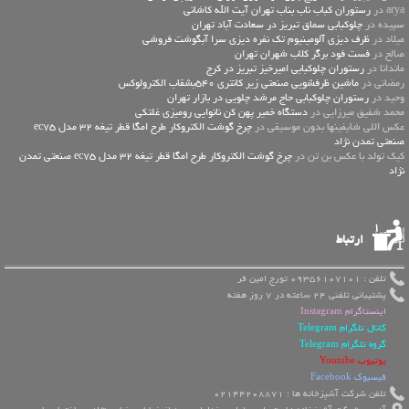
arya در
رستوران کباب ناب بناب تهران آیت الله کاشانی
سپیده در
چلوکبابی سماق تبریز در سعادت آباد تهران
میلاد در
ظرف دیزی آلومینیوم تک نفره دیزی سرا آبگوشت فروشی
صالح در
فست فود برگر کلاب شهران تهران
ماندانا در
رستوران چلوکبابی امیرخیز تبریز در کرج
رمضانی در
ماشین ظرفشویی صنعتی زیر کانتری 540بشقاب الکترولوکس
وحید در
رستوران چلوکبابی حاج مرشد چلویی در بازار تهران
محمد شفیق میرزایی در
دستگاه خمیر پهن کن نانوایی رومیزی غلتکی
عكس اللي شايفينها بدون موسيقى در
چرخ گوشت الکتروکار طرح امگا قطر تیغه 32 مدل ec75
صنعتی تمدن نژاد
کیک تولد با عکس بن تن در
چرخ گوشت الکتروکار طرح امگا قطر تیغه 32 مدل ec75 صنعتی تمدن
نژاد
ارتباط
تلفن : 09356107101 تورج امین فر
پشتیبانی تلفنی 24 ساعته در 7 روز هفته
اینستاگرام Instagram
کانال تلگرام Telegram
گروه تلگرام Telegram
یوتیوب Youtube
فیسبوک Facebook
تلفن شرکت آشپزخانه ها : 02144208871