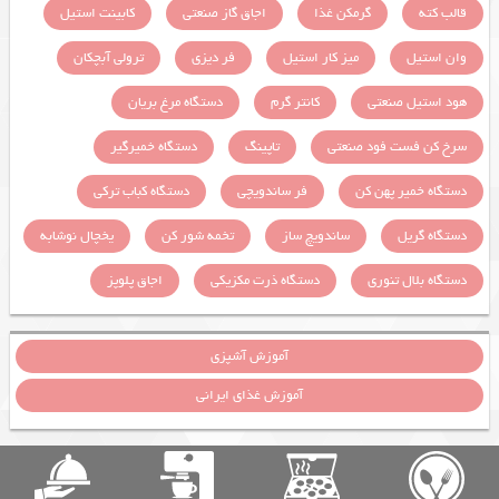
قالب کته
گرمکن غذا
اجاق گاز صنعتی
کابینت استیل
وان استیل
میز کار استیل
فر دیزی
ترولی آبچکان
هود استیل صنعتی
کانتر گرم
دستگاه مرغ بریان
سرخ کن فست فود صنعتی
تاپینگ
دستگاه خمیرگیر
دستگاه خمیر پهن کن
فر ساندویچی
دستگاه کباب ترکی
دستگاه گریل
ساندویچ ساز
تخمه شور کن
یخچال نوشابه
دستگاه بلال تنوری
دستگاه ذرت مکزیکی
اجاق پلوپز
آموزش آشپزی
آموزش غذای ایرانی