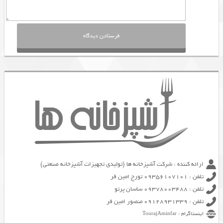
ارائه کننده : شرکت آشپزخانه ها (تولیدی تجهیزات آشپزخانه صنعتی)
تلفن : 09356107101 تورج امین فر
تلفن : 09378003488 ساسان پرتو
تلفن : 09128931339 منصور امین فر
اینستاگرام : TourajAminfar