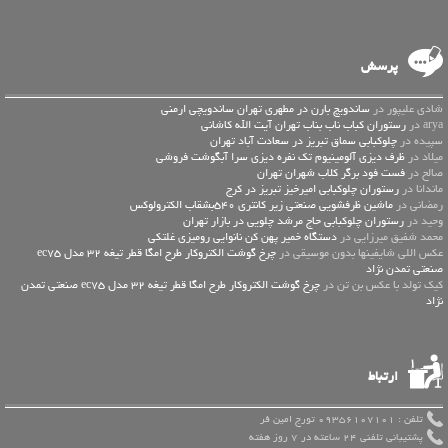
پرسش
شادی علیپور در
ساندویچ بارن در مطهری تهران ساندویچی ارمنی
arya در
رستوران کباب ناب بناب تهران آیت الله کاشانی
سپیده در
چلوکبابی سماق تبریز در سعادت آباد تهران
میلاد در
ظرف دیزی آلومینیوم تک نفره دیزی سرا آبگوشت فروشی
صالح در
فست فود برگر کلاب شهران تهران
ماندانا در
رستوران چلوکبابی امیرخیز تبریز در کرج
رمضانی در
ماشین ظرفشویی صنعتی زیر کانتری 540بشقاب الکترولوکس
وحید در
رستوران چلوکبابی حاج مرشد چلویی در بازار تهران
محمد شفیق میرزایی در
دستگاه خمیر پهن کن نانوایی رومیزی غلتکی
عكس اللي شايفينها بدون موسيقى در
چرخ گوشت الکتروکار طرح امگا قطر تیغه 32 مدل ec75
صنعتی تمدن نژاد
کیک تولد با عکس بن تن در
چرخ گوشت الکتروکار طرح امگا قطر تیغه 32 مدل ec75 صنعتی تمدن
نژاد
ارتباط
تلفن : 09356107101 تورج امین فر
پشتیبانی تلفنی 24 ساعته در 7 روز هفته