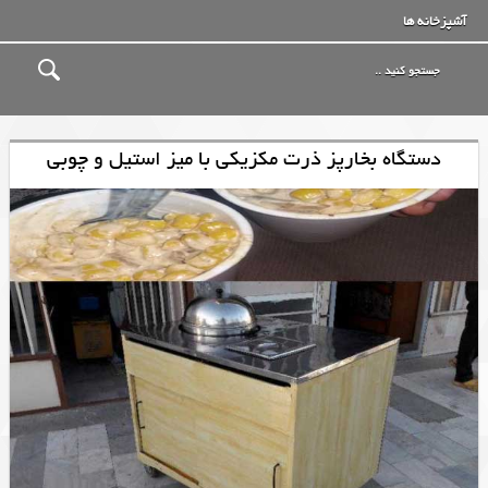
آشپزخانه ها
دستگاه بخارپز ذرت مکزیکی با میز استیل و چوبی