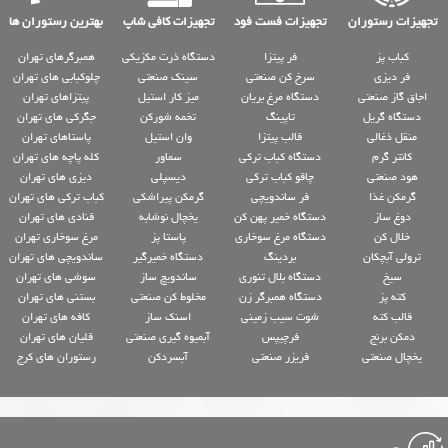
تجهیزات رستوران
تجهیزات فست فود
تجهیزات کافی شاپ
بهترین رستوران ها
کباب پز
فر پیتزا
دستگاه ذرت مکزیکی
همبرگرهای تهران
فر دیزی
سرخ کن صنعتی
سینک صنعتی
چلوکبابی های تهران
اجاق گاز صنعتی
دستگاه مرغ بریان
میز کار استیل
پیتزاهای تهران
دستگاه گریل
تاپینگ
تخمه شورکن
جگرکی های تهران
منقل ذغالی
قالب پیتزا
وان استیل
پاستاهای تهران
کانتر گرم
دستگاه کباب ترکی
سماور
کله پاچه های تهران
هود صنعتی
چاقو کباب ترکی
دیسپلی
دیزی های تهران
گرمکن غذا
فر ساندویچی
گرمکن پیراشکی
کباب ترکی های تهران
دوغ ساز
دستگاه خمیر پهن کن
یخچال نوشابه
قنادی های تهران
خلال کن
دستگاه مرغ سوخاری
پاستا پز
مرغ سوخاری تهران
ترولی آبچکان
بردینگ
دستگاه خمیرگیر
ساندویچی های تهران
سیخ
دستگاه بلال تنوری
ساندویچ ساز
سوشی های تهران
کته پز
دستگاه همبرگر زن
مخلوط کن صنعتی
بستنی های تهران
قالب کته
شوت سیب زمینی
اسنک ساز
کافه های تهران
دمکن برنج
فرچیپس
آبمیوه گیری صنعتی
قلیان های تهران
یخچال صنعتی
فریزر صنعتی
آبسردکن
رستوران های کرج