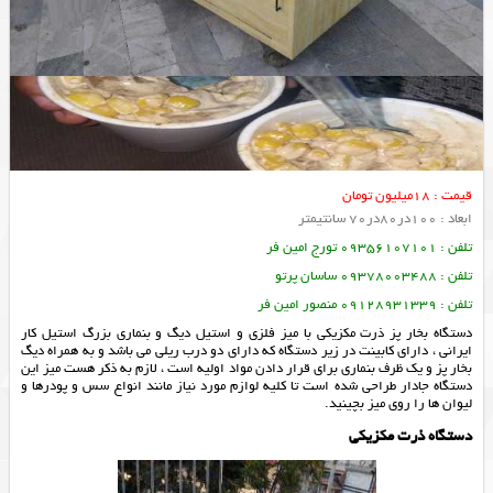
قیمت : 18میلیون تومان
ابعاد : 100در80در70 سانتیمتر
تلفن : 09356107101 تورج امین فر
تلفن : 09378003488 ساسان پرتو
تلفن : 09128931339 منصور امین فر
دستگاه بخار پز ذرت مکزیکی با میز فلزی و استیل دیگ و بنماری بزرگ استیل کار
ایرانی ، دارای کابینت در زیر دستگاه که دارای دو درب ریلی می باشد و به همراه دیگ
بخار پز و یک ظرف بنماری برای قرار دادن مواد اولیه است ، لازم به ذکر هست میز این
دستگاه جادار طراحی شده است تا کلیه لوازم مورد نیاز مانند انواع سس و پودرها و
لیوان ها را روی میز بچینید.
دستگاه ذرت مکزیکی