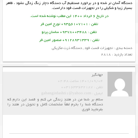
دستگاه آسان تر شده و در برخورد مستقیم آب دستگاه دچار زنگ زدگی نشود ، ظاهر
بسیار زیبا و شکیلی را در
تجهیزات فست فود
داراست.
در تاریخ 6 خرداد 1400 این مطلب نوشته شده است.
تلفن : 09356107101 تورج امین فر
تلفن : 09378003488 ساسان پرتو
تلفن : 09128931339 منصور امین فر
دسته بندی :
تجهیزات فست فود
,
دستگاه ذرت مکزیکی
تعداد بازدید : 2818
جهانگیر
1401/09/04 ساعت 02:48
تلفن : 0031633632187
ایمیل : gahangirdashti1@yahoo.com
سلام بر شما من در هلند زندگی می کنم و قصد این دارم که
دستگاه شما را بخرم لطفاً مشخصات کامل و تحویل در هلند را
بفرمایید فوری