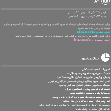
آمار
بـازدیدکنندگان امــــروز : 1492 نفر
بازدیدکنندگان دیـــــروز : 786 نفر
برای دریافت لیست قیمت های شرکت در گروه تلگرام و واتساپ ما عضو شوید تا از تخفیف و حراج و
قیمت های روزانه با خبر شوید.
آیدی تلگرام ashpazkhanehaa
برای دیدن کلیپ های آموزشی و فیلم های محصولات ما را در اینستاگرام دنبال بفرمایید.
آیدی اینستاگرام TourajAminfar
پربازدیدترین
تجهیزات آشپزخانه صنعتی
کاردک همبرگری ساندویچی سایز پانزده
یخچال ویترینی مکعبی نما استیل طلایی فست فود
آقای انبه آبمیوه بستنی فروشی تخصصی در اندرزگو تهران
سینک ظرفشویی صنعتی استیل سه لگن پرسی
فست فود دومینو چهارراه استانبول تهران
ماهیتابه وک با دستگیره باکالیت نسوز
دستگاه کباب ترکی تک سیخ با دو شعله و گریل چدنی
انبر چهارگوش استیل سالاد و یخ مدل میلانو
دستگاه گل خامه زن دستی یک لیتری با سه مدل سری شکل دهی
طباخی قوچ سفید در پونک تهران