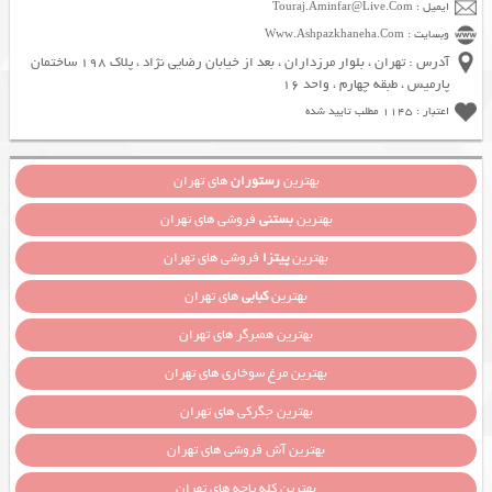
ایمیل : Touraj.Aminfar@Live.Com
وبسایت : Www.Ashpazkhaneha.Com
آدرس : تهران ، بلوار مرزداران ، بعد از خیابان رضایی نژاد ، پلاک 198 ساختمان
پارمیس ، طبقه چهارم ، واحد 16
اعتبار : 1145 مطلب تایید شده
بهترین
رستوران
های تهران
بهترین
بستنی
فروشی های تهران
بهترین
پیتزا
فروشی های تهران
بهترین
کبابی
های تهران
بهترین همبرگر های تهران
بهترین مرغ سوخاری های تهران
بهترین جگرکی های تهران
بهترین آش فروشی های تهران
بهترین کله پاچه های تهران