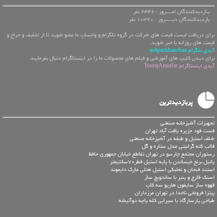
بـازدیدکنندگان امــــروز : 2346 نفر
بازدیدکنندگان دیـــــروز : 10320 نفر
برای دریافت لیست قیمت های شرکت در گروه تلگرام و واتساپ ما عضو شوید تا از تخفیف و حراج و
قیمت های روزانه با خبر شوید.
آیدی تلگرام ashpazkhanehaa
برای دیدن کلیپ های آموزشی و فیلم های محصولات ما را در اینستاگرام دنبال بفرمایید.
آیدی اینستاگرام TourajAminfar
پربازدیدترین
تجهیزات آشپزخانه صنعتی
فست فود جزیره یافت آباد تهران
شلف استیل و طبقه در آشپزخانه صنعتی
قالب کته گرانیتی مدل ستاره و گل
رستوران مجتمع چارسو در تهران تقاطع خیابان جمهوری حافظ
پاتیل برنج خیساندن با پایه استیل قطر70سانتیمتر
استند فنجان و نعلبکی استیل هتلی مارک دایموند
اسنک قارچ و پنیر با ساندویچ ساز
قهوه ساز سایفون هاریو سه کاپ
پیتزا فروشی ناخدا در تهران مرزداران
طباخی پارسارگاد با سیرابی کله پاچه دوآتیشه