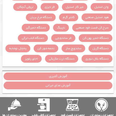
وان استیل
میز کار استیل
فر دیزی
ترولی آبچکان
هود استیل صنعتی
کانتر گرم
دستگاه مرغ بریان
سرخ کن فست فود صنعتی
تاپینگ
دستگاه خمیرگیر
دستگاه خمیر پهن کن
فر ساندویچی
دستگاه کباب ترکی
دستگاه گریل
ساندویچ ساز
تخمه شور کن
یخچال نوشابه
دستگاه بلال تنوری
دستگاه ذرت مکزیکی
اجاق پلوپز
آموزش آشپزی
آموزش غذای ایرانی
تجهیزات رستوران
تجهیزات فست فود
تجهیزات کافی شاپ
بهترین رستوران ها