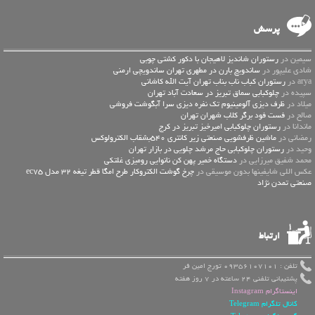
پرسش
سیمین در
رستوران شاندیز لاهیجان با دکور کشتی چوبی
شادی علیپور در
ساندویچ بارن در مطهری تهران ساندویچی ارمنی
arya در
رستوران کباب ناب بناب تهران آیت الله کاشانی
سپیده در
چلوکبابی سماق تبریز در سعادت آباد تهران
میلاد در
ظرف دیزی آلومینیوم تک نفره دیزی سرا آبگوشت فروشی
صالح در
فست فود برگر کلاب شهران تهران
ماندانا در
رستوران چلوکبابی امیرخیز تبریز در کرج
رمضانی در
ماشین ظرفشویی صنعتی زیر کانتری 540بشقاب الکترولوکس
وحید در
رستوران چلوکبابی حاج مرشد چلویی در بازار تهران
محمد شفیق میرزایی در
دستگاه خمیر پهن کن نانوایی رومیزی غلتکی
عكس اللي شايفينها بدون موسيقى در
چرخ گوشت الکتروکار طرح امگا قطر تیغه 32 مدل ec75
صنعتی تمدن نژاد
ارتباط
تلفن : 09356107101 تورج امین فر
پشتیبانی تلفنی 24 ساعته در 7 روز هفته
اینستاگرام Instagram
کانال تلگرام Telegram