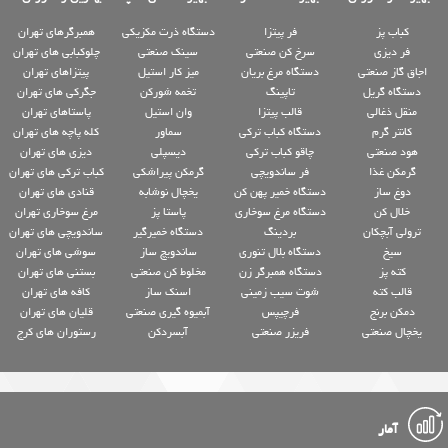
کباب پز
فر پیتزا
دستگاه ذرت مکزیکی
همبرگرهای تهران
فر دیزی
سرخ کن صنعتی
سینک صنعتی
چلوکبابی های تهران
اجاق گاز صنعتی
دستگاه مرغ بریان
میز کار استیل
پیتزاهای تهران
دستگاه گریل
تاپینگ
تخمه شورکن
جگرکی های تهران
منقل ذغالی
قالب پیتزا
وان استیل
پاستاهای تهران
کانتر گرم
دستگاه کباب ترکی
سماور
کله پاچه های تهران
هود صنعتی
چاقو کباب ترکی
دیسپلی
دیزی های تهران
گرمکن غذا
فر ساندویچی
گرمکن پیراشکی
کباب ترکی های تهران
دوغ ساز
دستگاه خمیر پهن کن
یخچال نوشابه
قنادی های تهران
خلال کن
دستگاه مرغ سوخاری
پاستا پز
مرغ سوخاری تهران
ترولی آبچکان
بردینگ
دستگاه خمیرگیر
ساندویچی های تهران
سیخ
دستگاه بلال تنوری
ساندویچ ساز
سوشی های تهران
کته پز
دستگاه همبرگر زن
مخلوط کن صنعتی
بستنی های تهران
قالب کته
شوت سیب زمینی
اسنک ساز
کافه های تهران
دمکن برنج
فرچیپس
آبمیوه گیری صنعتی
قلیان های تهران
یخچال صنعتی
فریزر صنعتی
آبسردکن
رستوران های کرج
آمار