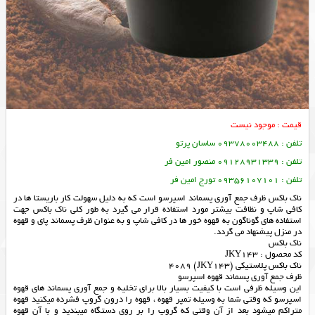
قیمت : موجود نیست
تلفن : 09378003488 ساسان پرتو
تلفن : 09128931339 منصور امین فر
تلفن : 09356107101 تورج امین فر
ناک باکس ظرف جمع آوری پسماند اسپرسو است که به دلیل سهولت کار باریستا ها در
کافی شاپ و نظافت بیشتر مورد استفاده قرار می گیرد به طور کلی ناک باکس جهت
استفاده های گوناگون به قهوه خور ها در کافی شاپ و به عنوان ظرف پسماند پای و قهوه
در منزل پیشنهاد می گردد.
ناک باکس
کد محصول : JKY143
ناک باکس پلاستیکی (JKY143) 4089
ظرف جمع آوری پسماند قهوه اسپرسو
این وسیله ظرفی است با کیفیت بسیار بالا برای تخلیه و جمع آوری پسماند های قهوه
اسپرسو که وقتی شما به وسیله تمپر قهوه ، قهوه را درون گروپ فشرده میکنید قهوه
متراکم میشود بعد از آن وقتی که گروپ را بر روی دستگاه میبندید و با آن قهوه