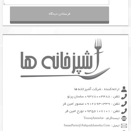
ارائه کننده : شرکت آشپزخانه ها
تلفن : 09378003488 ساسان پرتو
تلفن : 09128931339 منصور امین فر
تلفن : 09356107101 تورج امین فر
اینستاگرام : TourajAminfar
ایمیل : SasanParto@Ashpazkhaneha.Com