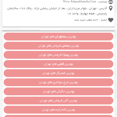
وبسایت : Www.Ashpazkhaneha.Com
آدرس : تهران ، بلوار مرزداران ، بعد از خیابان رضایی نژاد ، پلاک 198 ساختمان
پارمیس ، طبقه چهارم ، واحد 16
اعتبار : 564 مطلب تایید شده
بهترین
رستوران
های تهران
بهترین
بستنی
فروشی های تهران
بهترین
پیتزا
فروشی های تهران
بهترین
کبابی
های تهران
بهترین همبرگر های تهران
بهترین مرغ سوخاری های تهران
بهترین جگرکی های تهران
بهترین آش فروشی های تهران
بهترین کله پاچه های تهران