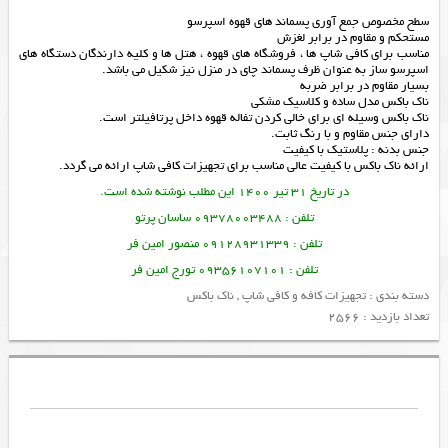
سطح مخصوص جمع آوری پسماند های قهوه اسپرسو
مستحکم و مقاوم در برابر لغزش
مناسب برای کافی شاپ ها ، فروشگاه های قهوه ، هتل ها و کلیه دارندگان دستگاه های
اسپرسو ساز به عنوان ظرف پسماند چای در منزل نیز شکیل می باشد.
بسیار مقاوم در برابر ضربه
ناک باکس مدل ساده و کلاسیک مشکی
ناک باکس وسیله ای برای خالی کردن تفاله قهوه داخل پرتافیلتر است.
دارای جنس مقاوم و با رنگ ثابت.
جنس بدنه : پلاستیک با کیفیت
ارائه
ناک باکس
با کیفیت عالی مناسب برای
تجهیزات کافی شاپ
ارائه می گردد.
در تاریخ 31 تیر 1400 این مطلب نوشته شده است.
تلفن : 09378003488 ساسان پرتو
تلفن : 09128931339 منصور امین فر
تلفن : 09356107101 تورج امین فر
دسته بندی :
تجهیزات کافه و کافی شاپ
,
ناک باکس
تعداد بازدید : 2566