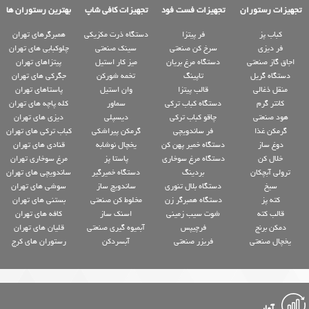
تجهیزات رستوران
تجهیزات فست فود
تجهیزات کافی شاپ
بهترین رستوران ها
کباب پز
فر پیتزا
دستگاه ذرت مکزیکی
همبرگرهای تهران
فر دیزی
سرخ کن صنعتی
سینک صنعتی
چلوکبابی های تهران
اجاق گاز صنعتی
دستگاه مرغ بریان
میز کار استیل
پیتزاهای تهران
دستگاه گریل
تاپینگ
تخمه شورکن
جگرکی های تهران
منقل ذغالی
قالب پیتزا
وان استیل
پاستاهای تهران
کانتر گرم
دستگاه کباب ترکی
سماور
کله پاچه های تهران
هود صنعتی
چاقو کباب ترکی
دیسپلی
دیزی های تهران
گرمکن غذا
فر ساندویچی
گرمکن پیراشکی
کباب ترکی های تهران
دوغ ساز
دستگاه خمیر پهن کن
یخچال نوشابه
قنادی های تهران
خلال کن
دستگاه مرغ سوخاری
پاستا پز
مرغ سوخاری تهران
ترولی آبچکان
بردینگ
دستگاه خمیرگیر
ساندویچی های تهران
سیخ
دستگاه بلال تنوری
ساندویچ ساز
سوشی های تهران
کته پز
دستگاه همبرگر زن
مخلوط کن صنعتی
بستنی های تهران
قالب کته
شوت سیب زمینی
اسنک ساز
کافه های تهران
دمکن برنج
فرچیپس
آبمیوه گیری صنعتی
قلیان های تهران
یخچال صنعتی
فریزر صنعتی
آبسردکن
رستوران های کرج
آمار