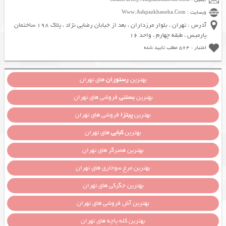
وبسایت : Www.Ashpazkhaneha.Com
آدرس : تهران ، بلوار مرزداران ، بعد از خیابان رضایی نژاد ، پلاک 198 ساختمان
پارمیس ، طبقه چهارم ، واحد 16
اعتبار : 564 مطلب تایید شده
بهترین
رستوران
های تهران
بهترین
بستنی
فروشی های تهران
بهترین
پیتزا
فروشی های تهران
بهترین
کبابی
های تهران
بهترین همبرگر های تهران
بهترین مرغ سوخاری های تهران
بهترین جگرکی های تهران
بهترین آش فروشی های تهران
بهترین کله پاچه های تهران