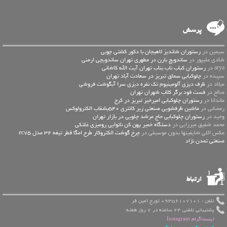
پرسش
سیمین در
رستوران شاندیز لاهیجان با دکور کشتی چوبی
شادی علیپور در
ساندویچ بارن در مطهری تهران ساندویچی ارمنی
arya در
رستوران کباب ناب بناب تهران آیت الله کاشانی
سپیده در
چلوکبابی سماق تبریز در سعادت آباد تهران
میلاد در
ظرف دیزی آلومینیوم تک نفره دیزی سرا آبگوشت فروشی
صالح در
فست فود برگر کلاب شهران تهران
ماندانا در
رستوران چلوکبابی امیرخیز تبریز در کرج
رمضانی در
ماشین ظرفشویی صنعتی زیر کانتری 540بشقاب الکترولوکس
وحید در
رستوران چلوکبابی حاج مرشد چلویی در بازار تهران
محمد شفیق میرزایی در
دستگاه خمیر پهن کن نانوایی رومیزی غلتکی
عكس اللي شايفينها بدون موسيقى در
چرخ گوشت الکتروکار طرح امگا قطر تیغه 32 مدل ec75
صنعتی تمدن نژاد
ارتباط
تلفن : 09356107101 تورج امین فر
پشتیبانی تلفنی 24 ساعته در 7 روز هفته
اینستاگرام Instagram