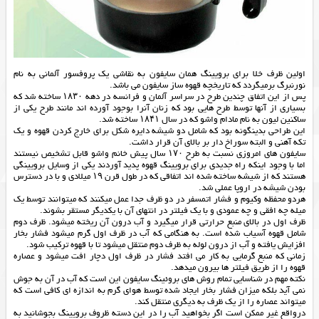
اولین ظرف خلا برای برویینگ همان سایفون به نقاشی یک پروفسور آلمانی به نام
نورنبرگ برمیگردد که تاریخچه قهوه ساز سایفون می باشد.
پس از این اتفاق چندین طرح در سراسر آلمان و فرانسه در دهه ۱۸۳۰ ساخته شد که
بسیاری از آنها توسط طرح هایی بود که زنان آنرا بوجود آورده اند مانند طرح یکی از
ساکنین لیون به نام مادام واشو که در سال ۱۸۴۱ ساخته شد.
این طراحی بدینگونه بود که شامل دو شیشه دایره شکل برای خارج کردن قهوه و یک
تکه آهنی و البته سوراخ دار بر بالای آن قرار داشت.
سایفون های امروزی نسبت به طرح ۱۷۰ سال پیش خانم واشو قابل تشخیص نیستند
اما با وجود اینکه راه جدیدی برای برویینگ قهوه پدید آوردند یکی از وسایل برویینگی
هستند که از شیشه ساخته شده اند اتفاقی که در طول قرن ۱۹ میلادی و با در دسترس
بودن شیشه در اروپا عملی شد.
هردو محفظه وکیوم و فشار اتمسفر در دو ظرف جدا عمل میکنند که میتوانند توسط یک
میله چه افقی و چه عمودی و با یک فیلتر در انتهای آن با یکدیگر مستقر بشوند.
ظرف اول در بالای منبع حرارتی قرار میگیرد و آب درون آن ریخته میشود. ظرف دوم
شامل قهوه آسیاب شده است. به هنگامی که آب در ظرف اول گرم میشود فشار بخار
افزایش یافته و آب از درون لوله به ظرف دوم منتقل میشود تا با قهوه ترکیب شود.
زمانی که منبع گرمایی به کار می افتد فشار در ظرف اول دچار افت میشود و عصاره
قهوه را از طریق فیلتر ها بیرون میدهد.
نکته مهم در شناسایی تمام روش های بروئینگ سایفون این است که آب در آن به جوش
نمی آید بلکه میزان فشار بخار ایجاد شده توسط هوای گرم به اندازه ای کافی است که
میتواند عصاره را از یک ظرف به دیگری منتقل کند.
درواقع غیر ممکن است اگر بخواهید آب را در این دسته ظروف برویینگ بجوشانید به