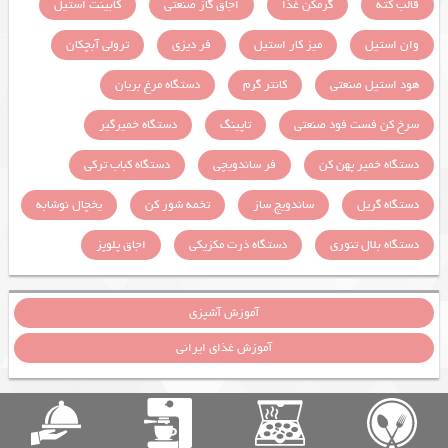
قالب کته
گرمکن غذا
اجاق گاز صنعتی
کابینت استیل
وان استیل
میز کار استیل
فر دیزی
ترولی آبچکان
هود استیل صنعتی
کانتر گرم
دستگاه مرغ بریان
سرخ کن فست فود صنعتی
تاپینگ
دستگاه خمیرگیر
دستگاه خمیر پهن کن
فر ساندویچی
دستگاه کباب ترکی
دستگاه گریل
ساندویچ ساز
تخمه شور کن
یخچال نوشابه
دستگاه بلال تنوری
دستگاه ذرت مکزیکی
اجاق پلوپز
آموزش آشپزی
آموزش غذای ایرانی