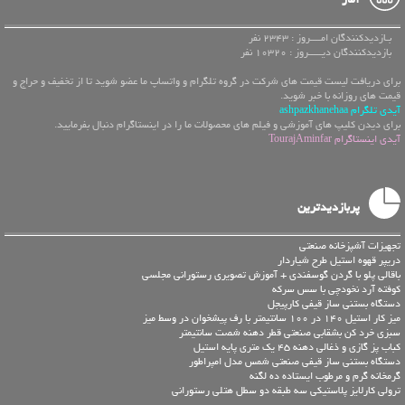
بـازدیدکنندگان امــــروز : 2343 نفر
بازدیدکنندگان دیـــــروز : 10320 نفر
برای دریافت لیست قیمت های شرکت در گروه تلگرام و واتساپ ما عضو شوید تا از تخفیف و حراج و
قیمت های روزانه با خبر شوید.
آیدی تلگرام ashpazkhanehaa
برای دیدن کلیپ های آموزشی و فیلم های محصولات ما را در اینستاگرام دنبال بفرمایید.
آیدی اینستاگرام TourajAminfar
پربازدیدترین
تجهیزات آشپزخانه صنعتی
دریپر قهوه استیل طرح شیاردار
باقالی پلو با گردن گوسفندی + آموزش تصویری رستورانی مجلسی
کوفته آرد نخودچی با سس سرکه
دستگاه بستنی ساز قیفی کارپیجل
میز کار استیل 140 در 100 سانتیمتر با رف پیشخوان در وسط میز
سبزی خرد کن بشقابی صنعتی قطر دهنه شصت سانتیمتر
کباب پز گازی و ذغالی دهنه 45 یک متری پایه استیل
دستگاه بستنی ساز قیفی صنعتی شمس مدل امپراطور
گرمخانه گرم و مرطوب ایستاده ده لگنه
ترولی کارلایز پلاستیکی سه طبقه دو سطل هتلی رستورانی