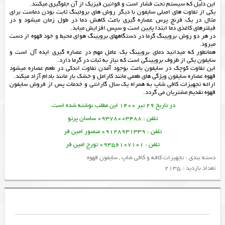
این دلیل که سیستم تحت فشار است و قوانین فیزیک از آن جلوگیری میکنند.
یکی از تفاوت های اصلی سایفون با دیگر روش های بروئینگ ثابت بودن دماست برای
مثال در یک فرنچ پرس عصاره گیری باعث کاهش دما در طول زمان میشود و در
فیلتر‌های کاغذی دما ابتدا پایین است و سپس افزایش میابد.
در هر دو روش برویینگ گرما در دستگاههای برویینگ هوای محیط و خود قهوه از دست
میرود.
همانطور که میدانید دمای برویینگ یک عامل مهم در عصاره گیری ایده آل است و
سایفون یکی از ظروف برویینگی است که نیاز به ثبات در گرما دارد.
این تفاوت کوچک در سایفون باعث بوجود آمدن تفاوت اندکی در طعم عصاره میشود
قهوه عصاره سایفون ویژگی های طعمی مانند کارامل و خشک بار مانند بادام آزاد میکند.
ارائه
تجهیزات کافی شاپ
به همراه یک سال گارانتی و خدمات پس از فروش
سایفون
قهوه
تقدیم مشتریان می گردد.
در تاریخ 29 تیر 1400 این مطلب نوشته شده است.
تلفن : 09378003488 ساسان پرتو
تلفن : 09128931339 منصور امین فر
تلفن : 09356107101 تورج امین فر
دسته بندی :
تجهیزات کافه و کافی شاپ
,
سایفون قهوه
تعداد بازدید : 2135