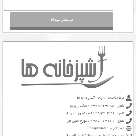
ارائه کننده : شرکت آشپزخانه ها
تلفن : 09378003488 ساسان پرتو
تلفن : 09128931339 منصور امین فر
تلفن : 09356107101 تورج امین فر
اینستاگرام : TourajAminfar
ایمیل : SasanParto@Ashpazkhaneha.Com