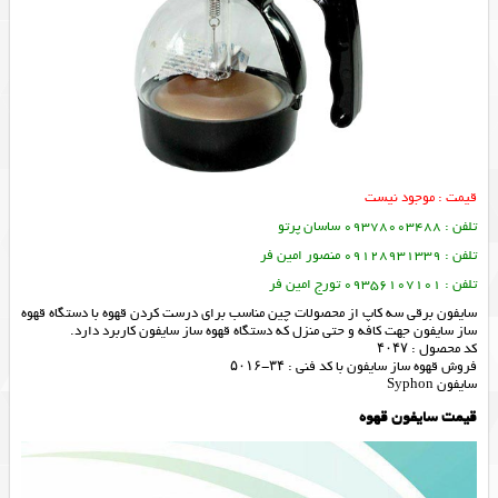
قیمت : موجود نیست
تلفن : 09378003488 ساسان پرتو
تلفن : 09128931339 منصور امین فر
تلفن : 09356107101 تورج امین فر
سایفون برقی سه کاپ از محصولات چین مناسب برای درست کردن قهوه با دستگاه قهوه
ساز سایفون جهت کافه و حتی منزل که دستگاه قهوه ساز سایفون کاربرد دارد.
کد محصول : ۴۰۴۷
فروش قهوه ساز سایفون با کد فنی : ۳۴-۵۰۱۶
سایفون Syphon
قیمت سایفون قهوه