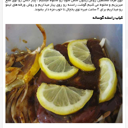
توی ظرف مستطیل روغن زیتون سس سویا رو مخلوط میکنیم ، پیاز خلالی رو توی مایع
میریزیم و مخلوط می کنیم گوشت راسته رو روی پیاز میذاریم و روش ورقه های لیمو
رو میذاریم برای ۲ ساعت میره توی یخچال تا خوب مزه دار بشوند.
کباب راسته گوساله