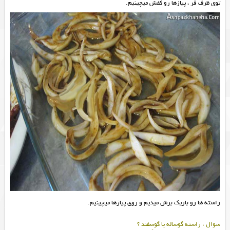
توی ظرف فر ، پیازها رو کفش میچینیم.
راسته ها رو باریک برش میدیم و روی پیازها میچینیم.
سوال : راسته گوساله یا گوسفند ؟