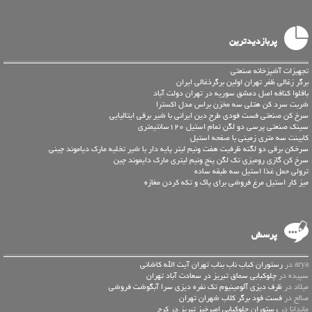
پربازدیدترین
تجهیزات آشپزخانه صنعتی
برگر زغالی ظفر تهران اولین برگرذغالی ایران
باقلوا کنافه اصل دمشق سوریه در تهران دولت آباد
شربت سرد کن هتلی سه مخزن براس مدل اکسترا
سرخ کن صنعتی فست فودی طرح دین ایرانی با شیر برقی ایتالیایی
سینک صنعتی پرسی دو لگن تمام استیل 120سانتیمتری
کابینت سه متری زمینی با صفحه استیل
سرخکن برقی دو لگنه ظرفیت هفت ونیم لیتر پایه دار با شیر تخلیه مارک دیاموند چینی
سرخ کن گازی رومیزی تک لگن پنج ونیم لیتری مارک دایموند چین
ترولی حمل غذا استیل سه طبقه ساده
میز کار استیل مرغ فروشی برای پاک و تکه کردن مغازه
پرسش
arya در
رستوران کباب ناب بناب تهران آیت الله کاشانی
سپیده در
چلوکبابی سماق تبریز در سعادت آباد تهران
میلاد در
ظرف دیزی آلومینیوم تک نفره دیزی سرا آبگوشت فروشی
صالح در
فست فود برگر کلاب شهران تهران
ماندانا در
رستوران چلوکبابی امیرخیز تبریز در کرج