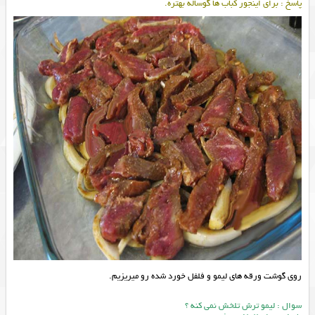
پاسخ : برای اینجور کباب ها گوساله بهتره.
روی گوشت ورقه های لیمو و فلفل خورد شده رو میریزیم.
سوال : لیمو ترش تلخش نمی کنه ؟