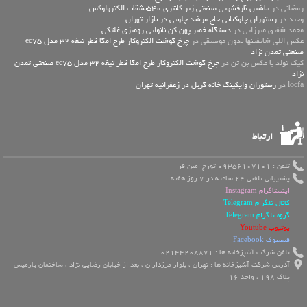
رمضانی در
ماشین ظرفشویی صنعتی زیر کانتری 540بشقاب الکترولوکس
وحید در
رستوران چلوکبابی حاج مرشد چلویی در بازار تهران
محمد شفیق میرزایی در
دستگاه خمیر پهن کن نانوایی رومیزی غلتکی
عكس اللي شايفينها بدون موسيقى در
چرخ گوشت الکتروکار طرح امگا قطر تیغه 32 مدل ec75
صنعتی تمدن نژاد
کیک تولد با عکس بن تن در
چرخ گوشت الکتروکار طرح امگا قطر تیغه 32 مدل ec75 صنعتی تمدن
نژاد
locfa در
رستوران وایکینگ خانه گریل در زعفرانیه تهران
ارتباط
تلفن : 09356107101 تورج امین فر
پشتیبانی تلفنی 24 ساعته در 7 روز هفته
اینستاگرام Instagram
کانال تلگرام Telegram
گروه تلگرام Telegram
یوتیوب Youtube
فیسبوک Facebook
تلفن شرکت آشپزخانه ها : 02144208871
آدرس شرکت آشپزخانه ها : تهران ، بلوار مرزداران ، بعد از خیابان رضایی نژاد ، ساختمان پارمیس
پلاک 198 ، واحد 16