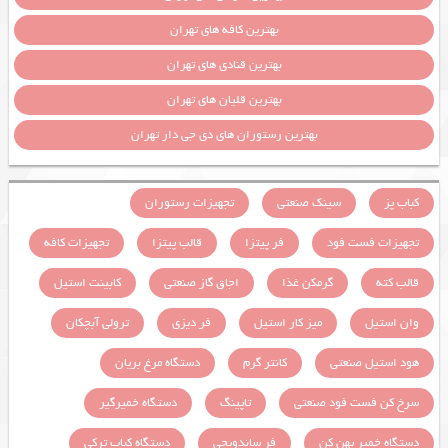
بهترین کافه های تهران
بهترین قنادی های تهران
بهترین قلیان های تهران
بهترین رستوران های دی جی دار تهران
کباب پز
سینک صنعتی
تجهیزات رستوران
تجهیزات فست فود
فر پیتزا
قالب پیتزا
تجهیزات کافه
قالب کته
گرمکن غذا
اجاق گاز صنعتی
کابینت استیل
وان استیل
میز کار استیل
فر دیزی
ترولی آبچکان
هود استیل صنعتی
کانتر گرم
دستگاه مرغ بریان
سرخ کن فست فود صنعتی
تاپینگ
دستگاه خمیرگیر
دستگاه خمیر پهن کن
فر ساندویچی
دستگاه کباب ترکی