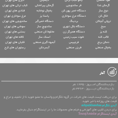
گرمکن غذا
فر ساندویچی
گرمکن پیراشکی
کباب ترکی های تهران
دوغ ساز
دستگاه خمیر پهن کن
یخچال نوشابه
قنادی های تهران
خلال کن
دستگاه مرغ سوخاری
پاستا پز
مرغ سوخاری تهران
ترولی آبچکان
بردینگ
دستگاه خمیرگیر
ساندویچی های تهران
سیخ
دستگاه بلال تنوری
ساندویچ ساز
سوشی های تهران
کته پز
دستگاه همبرگر زن
مخلوط کن صنعتی
بستنی های تهران
قالب کته
شوت سیب زمینی
اسنک ساز
کافه های تهران
دمکن برنج
فرچیپس
آبمیوه گیری صنعتی
قلیان های تهران
یخچال صنعتی
فریزر صنعتی
آبسردکن
رستوران های کرج
آمار
بـازدیدکنندگان امــــروز : 1235 نفر
بازدیدکنندگان دیـــــروز : 3463 نفر
برای دریافت لیست قیمت های شرکت در گروه تلگرام و واتساپ ما عضو شوید تا از تخفیف و حراج و
قیمت های روزانه با خبر شوید.
آیدی تلگرام ashpazkhanehaa
برای دیدن کلیپ های آموزشی و فیلم های محصولات ما را در اینستاگرام دنبال بفرمایید.
آیدی اینستاگرام TourajAminfar