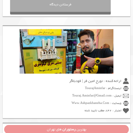
ارائه کننده : تورج امین فر | فودبلاگر
اینستاگرام : TourajAminfar
ایمیل : Touraj.Aminfar@Gmail.com
وبسایت : Www.Ashpazkhaneha.Com
اعتبار : 842 مطلب تایید شده
بهترین
رستوران
های تهران