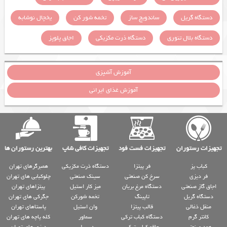
دستگاه گریل
ساندویچ ساز
تخمه شور کن
یخچال نوشابه
دستگاه بلال تنوری
دستگاه ذرت مکزیکی
اجاق پلوپز
آموزش آشپزی
آموزش غذای ایرانی
تجهیزات رستوران
تجهیزات فست فود
تجهیزات کافی شاپ
بهترین رستوران ها
کباب پز
فر پیتزا
دستگاه ذرت مکزیکی
همبرگرهای تهران
فر دیزی
سرخ کن صنعتی
سینک صنعتی
چلوکبابی های تهران
اجاق گاز صنعتی
دستگاه مرغ بریان
میز کار استیل
پیتزاهای تهران
دستگاه گریل
تاپینگ
تخمه شورکن
جگرکی های تهران
منقل ذغالی
قالب پیتزا
وان استیل
پاستاهای تهران
کانتر گرم
دستگاه کباب ترکی
سماور
کله پاچه های تهران
هود صنعتی
چاقو کباب ترکی
دیسپلی
دیزی های تهران