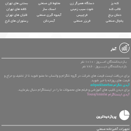
کته پز
دستگاه همبرگر زن
مخلوط کن صنعتی
بستنی های تهران
قالب کته
شوت سیب زمینی
اسنک ساز
کافه های تهران
دمکن برنج
فرچیپس
آبمیوه گیری صنعتی
قلیان های تهران
یخچال صنعتی
فریزر صنعتی
آبسردکن
رستوران های کرج
آمار
بـازدیدکنندگان امــــروز : 1010 نفر
بازدیدکنندگان دیـــــروز : 786 نفر
برای دریافت لیست قیمت های شرکت در گروه تلگرام و واتساپ ما عضو شوید تا از تخفیف و حراج و
قیمت های روزانه با خبر شوید.
آیدی تلگرام ashpazkhanehaa
برای دیدن کلیپ های آموزشی و فیلم های محصولات ما را در اینستاگرام دنبال بفرمایید.
آیدی اینستاگرام TourajAminfar
پربازدیدترین
تجهیزات آشپزخانه صنعتی