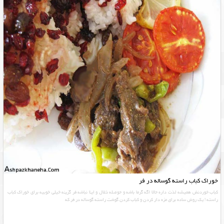
خوراک کباب راسته گوساله در فر
کباب خوردنش همیشه لذت داره حالا اگه گرما باشه و حوصله ذغال و اینا نباشه فر گزینه خیلی خوبیه برای خوراک کباب
راسته ! یک روش ساده برای مزه دار کردن و کباب کردن گوشت راسته گوساله در فر که