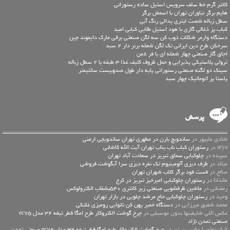
کانتر گرم خط سلف سرویس استیل ساده رستورانی
هایم برگر نیاوران تهران با اسمش برگر
سطل زباله شصت لیتری پدالی رنگ آبی
کباب پز ذغالی گازی با هود استیل طلایی کبابی امید
دستگاه وارمر شکلات ذوب کن سه لگن صنعتی برقی مارک دایموند چین
سرخکن طرح دین ایرانی تک لگن شعله برنر دار 2 سبد
اجاق گاز صنعتی چهار شعله ای با فر 8من
ترولی پلاستیکی پذیرایی و حمل ظروف کثیف غذا 3 طبقه با 2 سطل زباله
سینک دو لگنه صنعتی رستورانی پایه دار طول صدوبیست سانتیمتر
پاستا پز اتوماتیک چهار سبد
پرسش
شادی علیپور در
ساندویچ بارن در مطهری تهران ساندویچی ارمنی
arya در
رستوران کباب ناب بناب تهران آیت الله کاشانی
سپیده در
چلوکبابی سماق تبریز در سعادت آباد تهران
میلاد در
ظرف دیزی آلومینیوم تک نفره دیزی سرا آبگوشت فروشی
صالح در
فست فود برگر کلاب شهران تهران
ماندانا در
رستوران چلوکبابی امیرخیز تبریز در کرج
رمضانی در
ماشین ظرفشویی صنعتی زیر کانتری 540بشقاب الکترولوکس
وحید در
رستوران چلوکبابی حاج مرشد چلویی در بازار تهران
محمد شفیق میرزایی در
دستگاه خمیر پهن کن نانوایی رومیزی غلتکی
عكس اللي شايفينها بدون موسيقى در
چرخ گوشت الکتروکار طرح امگا قطر تیغه 32 مدل ec75
صنعتی تمدن نژاد
کیک تولد با عکس بن تن در
چرخ گوشت الکتروکار طرح امگا قطر تیغه 32 مدل ec75 صنعتی تمدن