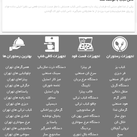
یکی از غذاهای سنتی که طرفدار زیاد داره همین تاس کباب هستش با عطر مست کننده و طعمی بی نظیر! خیلی ساده مواد
رو روی هم میچینیم و میره بپزه و از ما هم وقتی نمیگیره. تاس کباب خوراک گوشتی
تجهیزات رستوران
تجهیزات فست فود
تجهیزات کافی شاپ
بهترین رستوران ها
کباب پز
فر پیتزا
دستگاه ذرت مکزیکی
همبرگرهای تهران
فر دیزی
سرخ کن صنعتی
سینک صنعتی
چلوکبابی های تهران
اجاق گاز صنعتی
دستگاه مرغ بریان
میز کار استیل
پیتزاهای تهران
دستگاه گریل
تاپینگ
تخمه شورکن
جگرکی های تهران
منقل ذغالی
قالب پیتزا
وان استیل
پاستاهای تهران
کانتر گرم
دستگاه کباب ترکی
سماور
کله پاچه های تهران
هود صنعتی
چاقو کباب ترکی
دیسپلی
دیزی های تهران
گرمکن غذا
فر ساندویچی
گرمکن پیراشکی
کباب ترکی های تهران
دوغ ساز
دستگاه خمیر پهن کن
یخچال نوشابه
قنادی های تهران
خلال کن
دستگاه مرغ سوخاری
پاستا پز
مرغ سوخاری تهران
ترولی آبچکان
بردینگ
دستگاه خمیرگیر
ساندویچی های تهران
سیخ
دستگاه بلال تنوری
ساندویچ ساز
سوشی های تهران