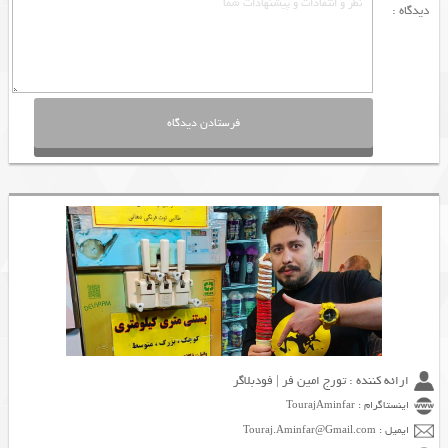
دیدگاه :
ارائه کننده : تورج امین فر | فودبلاگر
اینستاگرام : TourajAminfar
ایمیل : Touraj.Aminfar@Gmail.com