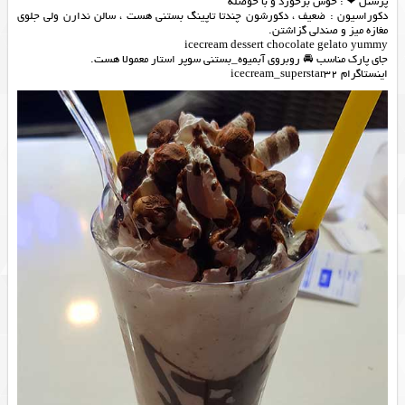
پرسنل ❤ : خوش برخورد و با حوصله
دکوراسیون : ضعیف ، دکورشون چندتا تاپینگ بستني هست ، سالن ندارن ولی جلوی
مغازه میز و صندلی گزاشتن.
icecream dessert chocolate gelato yummy
جای پارک مناسب 🚘 روبروی آبمیوه_بستنی سوپر استار معمولا هست.
اینستاگرام icecream_superstar32