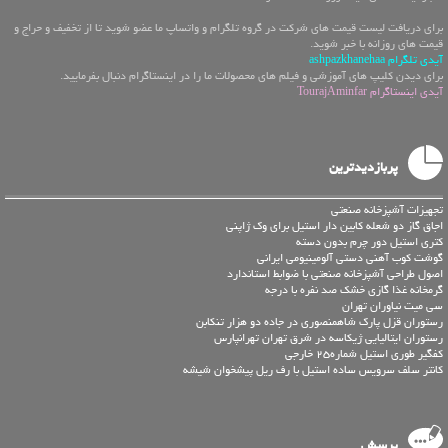
برای دریافت لیست قیمت های شرکت در گروه تلگرام و واتساپ ما عضو شوید تا از تخفیف و حراج و
قیمت های روزانه با خبر شوید.
آیدی تلگرام ashpazkhanehaa
برای دیدن کلیپ های آموزشی و فیلم های محصولات ما را در اینستاگرام دنبال بفرمایید.
آیدی اینستاگرام TourajAminfar
پربازدیدترین
تجهیزات آشپزخانه صنعتی
اجاق گاز دو شعله کابین دار استیل برای وک ژاپنی
کتری استیل دور چرم بدون دسته
گوشت کوب آهنی دستی آلومینیومی ایرانی
اصول طراحی آشپزخانه صنعتی با ضوابط استاندارد
گرمخانه غذا گازی خشک صد نفره با درجه
سی میت نیاوران تهران
رستوران قزل پارک شاهمنصوری در جاده دو هزار تنکابن
رستوران ایتالیایی ژیکاسه در شرق تهران تهرانپارس
کفگیر طوری استیل شماره25 خارجی
کانتر سلف سرویس ساده استیل با رف ریل پیشخوان شیشه
پرسش