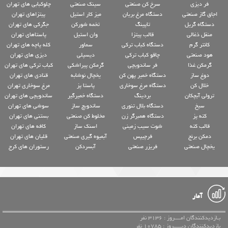
فر دیزی
سرخ کن صنعتی
سینک صنعتی
چلوکبابی های تهران
اجاق گاز صنعتی
دستگاه مرغ بریان
میز کار استیل
پیتزاهای تهران
دستگاه گریل
تاپینگ
تخمه شورکن
جگرکی های تهران
منقل ذغالی
قالب پیتزا
وان استیل
پاستاهای تهران
کانتر گرم
دستگاه کباب ترکی
سماور
کله پاچه های تهران
هود صنعتی
چاقو کباب ترکی
دیسپلی
دیزی های تهران
گرمکن غذا
فر ساندویچی
گرمکن پیراشکی
کباب ترکی های تهران
دوغ ساز
دستگاه خمیر پهن کن
یخچال نوشابه
قنادی های تهران
خلال کن
دستگاه مرغ سوخاری
پاستا پز
مرغ سوخاری تهران
ترولی آبچکان
بردینگ
دستگاه خمیرگیر
ساندویچی های تهران
سیخ
دستگاه بلال تنوری
ساندویچ ساز
سوشی های تهران
کته پز
دستگاه همبرگر زن
مخلوط کن صنعتی
بستنی های تهران
قالب کته
شوت سیب زمینی
اسنک ساز
کافه های تهران
دمکن برنج
فرچیپس
آبمیوه گیری صنعتی
قلیان های تهران
یخچال صنعتی
فریزر صنعتی
آبسردکن
رستوران های کرج
آمار
بـازدیدکنندگان امــــروز : 3136 نفر
بازدیدکنندگان دیـــــروز : 10785 نفر