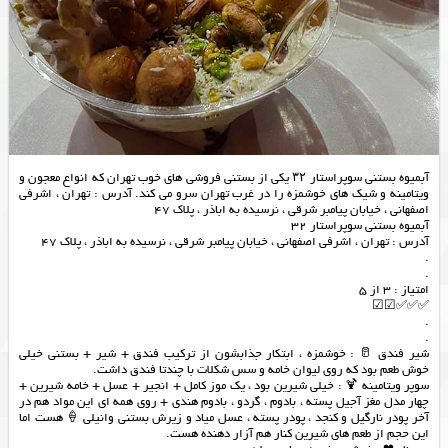
آبمیوه بستنی سوپراستار ۳۲ یکی از بستنی فروشی های خوب تهران که انواع معجون و
ویتامینه و شیک های خوشمزه را در غرب تهران سرو می کند. آدرس : تهران ، اشرفی
اصفهانی ، خیابان پیامبر شرقی ، نرسیده به اباذر ، پلاک 47
آبمیوه بستنی سوپراستار 32
آدرس : تهران ، اشرفی اصفهانی ، خیابان پیامبر شرقی ، نرسیده به اباذر ، پلاک 47
.
.
امتیاز : 3 از 5
✅✅✅☑☑
.
.
شیر فندق 🥛 : خوشمزه ، ابتکار جذابشون از ترکیب فندق + شیر + بستنی خیلی
خوش طعم بود که روی لیوان خامه و سس شکلات با چندتا فندق داشت.
سوپر ویتامینه 🍹 : خیلی شیرین بود ، یک موز کامل + انجیر + عسل + خامه شیرین +
چهار مدل مغز آجیل پسته ، بادوم ، گردو ، بادوم هندی + روی همه ای این مواد هم در
آخر پودر نارگیل و کنجد ، پودر پسته ، عسل میاد و زیرش بستنی وانیلی 🍦 هست اما
این حجم از طعم های شیرین کنار هم آزار دهنده هست.