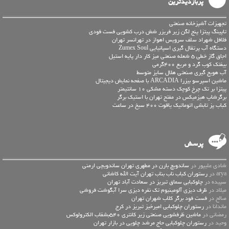
پربازدیدترین
تجهیزات آشپزخانه صنعتی
تاپینگ پیتزا پنج لگن زیر فریزر شش درب کشویی فست فودی
فلافل شهراد سلف سرویس اهواز در تهرانسر تهران
دستگاه آب پرتقال گیری اسپانیایی Zumex Soul
اجاق گاز خطی 5 شعله صنعتی میز کار دار پایه استیل
بیفتک کوب گرد و مربع 400گرمی
آب هویج گیری صنعتی هلال سایز متوسط
ماشین اسپرسو بیزرا ARCADIA با صفحه نمایش دیجیتال
پیتزا بر تک چرخ کوچک دسته مشکی 10 سانتیمتر
برگرشاپ هیزمیکس در مفتح تهران با استیک برگر
کباب پز تابشی اتوماتیک یاقوت 400 سیخ در ساعت
پرسش
شادی علیپور در
ساندویچ بارن در مطهری تهران ساندویچی ارمنی
arya در
رستوران کباب ناب بناب تهران آیت الله کاشانی
سپیده در
چلوکبابی سماق تبریز در سعادت آباد تهران
میلاد در
ظرف دیزی آلومینیوم تک نفره دیزی سرا آبگوشت فروشی
صالح در
فست فود برگر کلاب شهران تهران
ماندانا در
رستوران چلوکبابی امیرخیز تبریز در کرج
رمضانی در
ماشین ظرفشویی صنعتی زیر کانتری 540بشقاب الکترولوکس
وحید در
رستوران چلوکبابی حاج مرشد چلویی در بازار تهران