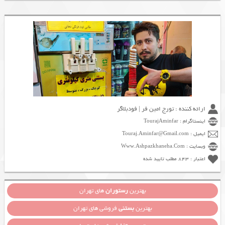
ارائه کننده : تورج امین فر | فودبلاگر
اینستاگرام : TourajAminfar
ایمیل : Touraj.Aminfar@Gmail.com
وبسایت : Www.Ashpazkhaneha.Com
اعتبار : 843 مطلب تایید شده
بهترین
رستوران
های تهران
بهترین
بستنی
فروشی های تهران