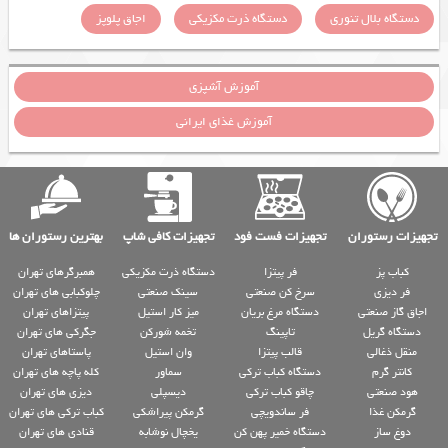
دستگاه بلال تنوری
دستگاه ذرت مکزیکی
اجاق پلوپز
آموزش آشپزی
آموزش غذای ایرانی
تجهیزات رستوران
تجهیزات فست فود
تجهیزات کافی شاپ
بهترین رستوران ها
کباب پز
فر پیتزا
دستگاه ذرت مکزیکی
همبرگرهای تهران
فر دیزی
سرخ کن صنعتی
سینک صنعتی
چلوکبابی های تهران
اجاق گاز صنعتی
دستگاه مرغ بریان
میز کار استیل
پیتزاهای تهران
دستگاه گریل
تاپینگ
تخمه شورکن
جگرکی های تهران
منقل ذغالی
قالب پیتزا
وان استیل
پاستاهای تهران
کانتر گرم
دستگاه کباب ترکی
سماور
کله پاچه های تهران
هود صنعتی
چاقو کباب ترکی
دیسپلی
دیزی های تهران
گرمکن غذا
فر ساندویچی
گرمکن پیراشکی
کباب ترکی های تهران
دوغ ساز
دستگاه خمیر پهن کن
یخچال نوشابه
قنادی های تهران