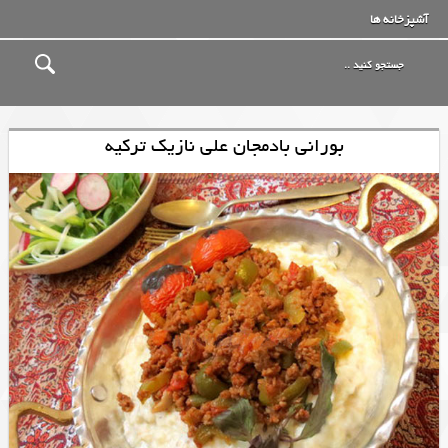
آشپزخانه ها
بورانی بادمجان علی نازیک ترکیه