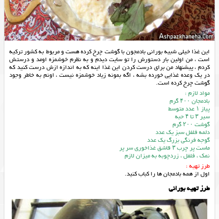
این غذا خیلی شبیه بورانی بادمجون با گوشت چرخ کرده هست و مربوط به کشور ترکیه
است ، من اولین بار دستورش را تو سایت دیدم و به نظرم خوشمزه اومد و درستش
کردم ، پیشنهاد من برای درست کردن این غذا اینه که به اندازه ازش درست کنید که
در یک وعده غذایی خورده بشه ، اگه بمونه زیاد خوشمزه نیست ، اونم به خاطر وجود
گوشت چرخ کرده است.
مواد لازم :
بادمجان ۴۰۰ گرم
پیاز ۱ عدد متوسط
سیر ۳ تا ۴ حبه
گوشت ۲۰۰ گرم
دلمه فلفل سبز یک عدد
گوجه فرنگی بزرگ یک عدد
ماست پر چرب ۳ قاشق غذاخوری سر پر
نمک ، فلفل ، زردچوبه به میزان لازم
طرز تهیه :
اول از همه بادمجان ها را کباب کنید.
طرز تهیه بورانی