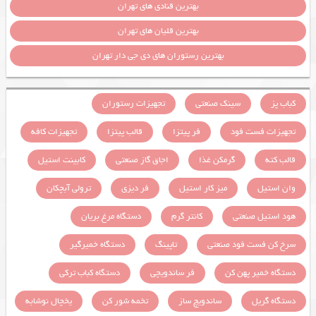
بهترین قنادی های تهران
بهترین قلیان های تهران
بهترین رستوران های دی جی دار تهران
کباب پز
سینک صنعتی
تجهیزات رستوران
تجهیزات فست فود
فر پیتزا
قالب پیتزا
تجهیزات کافه
قالب کته
گرمکن غذا
اجاق گاز صنعتی
کابینت استیل
وان استیل
میز کار استیل
فر دیزی
ترولی آبچکان
هود استیل صنعتی
کانتر گرم
دستگاه مرغ بریان
سرخ کن فست فود صنعتی
تاپینگ
دستگاه خمیرگیر
دستگاه خمیر پهن کن
فر ساندویچی
دستگاه کباب ترکی
دستگاه گریل
ساندویچ ساز
تخمه شور کن
یخچال نوشابه