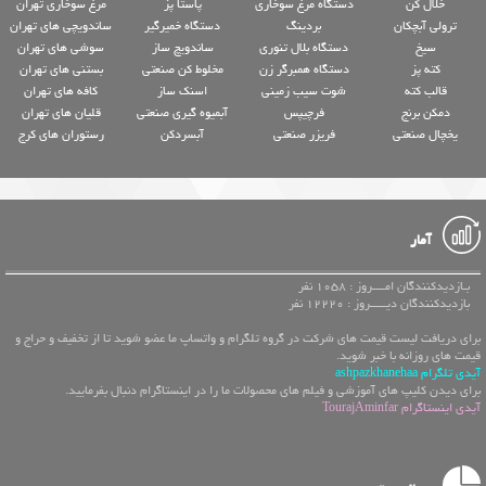
خلال کن
دستگاه مرغ سوخاری
پاستا پز
مرغ سوخاری تهران
ترولی آبچکان
بردینگ
دستگاه خمیرگیر
ساندویچی های تهران
سیخ
دستگاه بلال تنوری
ساندویچ ساز
سوشی های تهران
کته پز
دستگاه همبرگر زن
مخلوط کن صنعتی
بستنی های تهران
قالب کته
شوت سیب زمینی
اسنک ساز
کافه های تهران
دمکن برنج
فرچیپس
آبمیوه گیری صنعتی
قلیان های تهران
یخچال صنعتی
فریزر صنعتی
آبسردکن
رستوران های کرج
آمار
بـازدیدکنندگان امــــروز : 1058 نفر
بازدیدکنندگان دیـــــروز : 12220 نفر
برای دریافت لیست قیمت های شرکت در گروه تلگرام و واتساپ ما عضو شوید تا از تخفیف و حراج و
قیمت های روزانه با خبر شوید.
آیدی تلگرام ashpazkhanehaa
برای دیدن کلیپ های آموزشی و فیلم های محصولات ما را در اینستاگرام دنبال بفرمایید.
آیدی اینستاگرام TourajAminfar