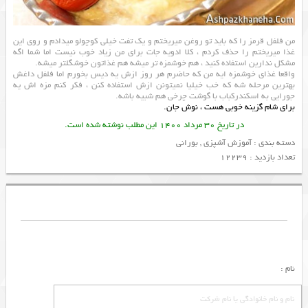
من فلفل قرمز را که باید تو روغن میریختم و یک تفت خیلی کوچولو میدادم و روی این
غذا میریختم را حذف کردم ، کلا ادویه جات برای من زیاد خوب نیست اما شما اگه
مشکل ندارین استفاده کنید ، هم خوشمزه تر میشه هم غذاتون خوشگلتر میشه.
واقعا غذای خوشمزه ایه من که حاضرم هر روز ازش یه دیس بخورم اما فلفل داغش
بهترین مرحله شه که خب خیلیا نمیتونن ازش استفاده کنن ، فکر کنم مزه اش یه
جورایی به اسکندرکباب با گوشت چرخی هم شبیه باشه.
برای شام گزینه خوبی هست ، نوش جان.
در تاریخ 30 مرداد 1400 این مطلب نوشته شده است.
دسته بندی :
آموزش آشپزی
,
بورانی
تعداد بازدید : 12239
نام :