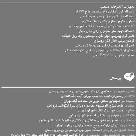
تجهیزات آشپزخانه صنعتی
دستگاه گریل ذغالی 30 سانتیمتر طرح APW
دستگاه پاپ کرن ساز رومیزی فروشگاهی
لیوان دمنوش ساز پیرکس دسته فانتزی
آشکده سعید در تهران سعادت آباد با آش و حلیم
دستگاه قهوه ساز سایفون برقی مدل دیگو
کانتر گرم ویترینی چهار لگن با پیشخوان رف ریل شیشه
گرمکن برقی شش لگن رومیزی
خمیرگیر 5 کیلویی خانگی بهترین مارک صنعتی
رستوران کرمانشاهی نژیوران در کرج با خورشت خلال
شیکر دو لیوان بست Best برقی
پرسش
شادی علیپور در
ساندویچ بارن در مطهری تهران ساندویچی ارمنی
arya در
رستوران کباب ناب بناب تهران آیت الله کاشانی
سپیده در
چلوکبابی سماق تبریز در سعادت آباد تهران
میلاد در
ظرف دیزی آلومینیوم تک نفره دیزی سرا آبگوشت فروشی
صالح در
فست فود برگر کلاب شهران تهران
ماندانا در
رستوران چلوکبابی امیرخیز تبریز در کرج
رمضانی در
ماشین ظرفشویی صنعتی زیر کانتری 540بشقاب الکترولوکس
وحید در
رستوران چلوکبابی حاج مرشد چلویی در بازار تهران
محمد شفیق میرزایی در
دستگاه خمیر پهن کن نانوایی رومیزی غلتکی
عكس اللي شايفينها بدون موسيقى در
چرخ گوشت الکتروکار طرح امگا قطر تیغه 32 مدل ec75