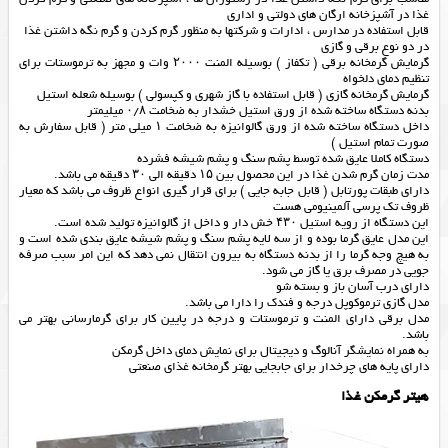
غذا در آشپزخانه ارگان های دولتی و اداری
قابل استفاده در مدارس ، ادارات و شرکتها به منظور گرم کردن و گرم نگه داشتن غذا
در دو نوع برقی و گازی
گرمایش گرمخانه برقی ( تکفاز ) بوسیله المنت ۲۰۰۰ وات و مجهز به ترموستات برای
تنظیم دمای دلخواه
گرمایش گرمخانه گازی ( قابل استفاده با گاز شهری و کپسولی ) بوسیله شعله استیل
بدنه دستگاه ساخته شده از ورق استیل خشدار به ضخامت ۰/۸ میلیمتر
داخل دستگاه ساخته شده از ورق گالوانیزه به ضخامت ۱ میلی متر ( قابل سفارش به
صورت تمام استیل )
دستگاه کاملا عایق شده توسط پشم سنگ و پشم شیشه فشرده
مدت زمان گرم شدن غذا در این محصول بین ۱۵ دقیقه الی ۳۰ دقیقه می باشد.
دارای طبقات پورتابل ( قابل جابه جایی ) برای قرار گیری انواع ظروف می باشد که معیار
ظروف تک پرسی آلمینیومی هست
این دستگاه از رویه استیل ۴۳۰ خش دار و داخل از گالوانیزه تولید شده است.
این مدل عایق گرما بوده و از سه لایه پشم سنگ و پشم شیشه عایق بندی شده است و
به هیچ وجه گرما را از بدنه دستگاه به بیرون انتقال نمی دهد که این امر سبب صرفه
جویی در مصرف برق یا گاز می شود.
دارای درب آسان باز و بسته شو
مدل گازی ترموکوپل درجه و فندک را دارا می باشد.
مدل برقی دارای المنت و ترموستات و درجه در پایین کار برای گرمارسانی بهتر می
باشد.
به همراه نمایشگر آنالوگ و دیجیتال برای نمایش دمای داخل گرمکن
دارای پایه های چرخدار برای جابجایی بهتر گرمخانه غذای صنعتی
هیتر گرمکن غذا