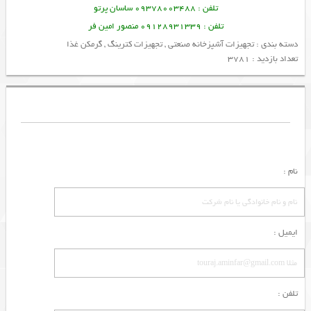
تلفن : 09378003488 ساسان پرتو
تلفن : 09128931339 منصور امین فر
دسته بندی :
تجهیزات آشپزخانه صنعتی
,
تجهیزات کترینگ
,
گرمکن غذا
تعداد بازدید : 3781
نام :
ایمیل :
تلفن :