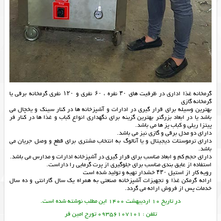
گرمخانه غذا اداری در ظرفیت های ۳۰ نفره ، ۶۰ نفری و ۱۲۰ نفری گرمخانه برقی یا
گرمخانه گازی
بهترین وسیله برای قرار گیری در ادارات و آشپزخانه ها در کنار سینک و یخچال می
باشد یا در ابعاد بزرگتر بهترین گزینه برای نگهداری انواع کباب و غذا ها در کنار فر
پیتزا ریلی و کباب پز ها می باشد.
دارای دو مدل برقی و گازی نیز می باشد.
دارای ترموستات دیجیتال و یا آنالوگ به انتخاب مشتری برای قطع و وصل جریان می
باشد.
دارای حجم کم و ابعاد مناسب برای قرار گیری در آشپزخانه ادارات و مدارس می باشد.
استفاده از عایق بندی مناسب برای جلوگیری از پرت گرمایی را داراست.
رویه کار از استیل ۴۳۰ خشدار تهیه و تولید شده است
ارائه
گرمکن غذا
و
تجهیزات آشپزخانه صنعتی
به همراه یک سال گارانتی و ده سال
خدمات پس از فروش ارائه می گردد.
در تاریخ 10 اردیبهشت 1400 این مطلب نوشته شده است.
تلفن : 09356107101 تورج امین فر