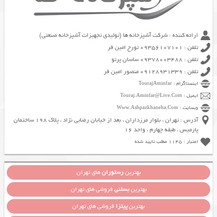
ارائه کننده : شرکت آشپزخانه ها (تولیدی تجهیزات آشپزخانه صنعتی)
تلفن : 09356107101 تورج امین فر
تلفن : 09378003488 ساسان پرتو
تلفن : 09128931339 منصور امین فر
اینستاگرام : TourajAminfar
ایمیل : Touraj.Aminfar@Live.Com
وبسایت : Www.Ashpazkhaneha.Com
آدرس : تهران ، بلوار مرزداران ، بعد از خیابان رضایی نژاد ، پلاک 198 ساختمان
پارمیس ، طبقه چهارم ، واحد 16
اعتبار : 1145 مطلب تایید شده
بهترین
رستوران
های تهران
بهترین
بستنی
فروشی های تهران
بهترین
پیتزا
فروشی های تهران