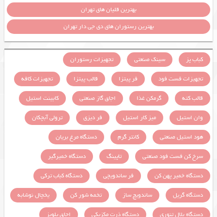
بهترین قلیان های تهران
بهترین رستوران های دی جی دار تهران
کباب پز
سینک صنعتی
تجهیزات رستوران
تجهیزات فست فود
فر پیتزا
قالب پیتزا
تجهیزات کافه
قالب کته
گرمکن غذا
اجاق گاز صنعتی
کابینت استیل
وان استیل
میز کار استیل
فر دیزی
ترولی آبچکان
هود استیل صنعتی
کانتر گرم
دستگاه مرغ بریان
سرخ کن فست فود صنعتی
تاپینگ
دستگاه خمیرگیر
دستگاه خمیر پهن کن
فر ساندویچی
دستگاه کباب ترکی
دستگاه گریل
ساندویچ ساز
تخمه شور کن
یخچال نوشابه
دستگاه بلال تنوری
دستگاه ذرت مکزیکی
اجاق پلوپز