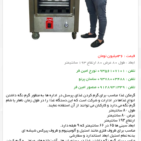
قیمت : 36میلیون تومان
ابعاد : طول 80 عرض 80 ارتفاع 193 سانتیمتر
تلفن : 09356107101 تورج امین فر
تلفن : 09378003488 ساسان پرتو
تلفن : 09128931339 منصور امین فر
گرمکن غذا مناسب برای گرم کردن غذای پرسنل در اداره ها به منظور گرم نگه داشتن
انواع غذاها در ادارات و شرکت است که این دستگاه غذا را در طول زمان ناهار یا شام
گرم نگه می دارد و کارکنان می توانند از آن استفاده نمایند.
طول ۸۰ سانتیمتر
عرض ۸۰ سانتیمتر
ارتفاع ۱۹۳ سانتیمتر
ابعاد سینی ها ۶۵ در ۶۶ سانتیمتر که ۹ طبقه دارد.
مناسب برای ظروف فلزی مانند استیل و آلومینیوم و ظروف پیرکس شیشه ای
بدنه تمام استیل ابعاد استاندارد و سفارشی
مناسب برای گرم نگه داشتن غذا در رستوران ها ، آشپزخانه های صنعتی و گرم کردن