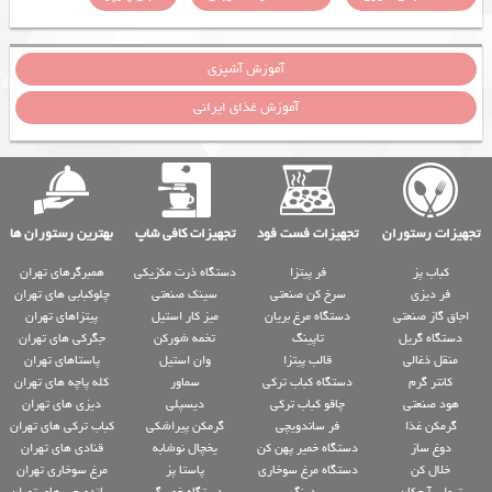
آموزش آشپزی
آموزش غذای ایرانی
تجهیزات رستوران
تجهیزات فست فود
تجهیزات کافی شاپ
بهترین رستوران ها
کباب پز
فر پیتزا
دستگاه ذرت مکزیکی
همبرگرهای تهران
فر دیزی
سرخ کن صنعتی
سینک صنعتی
چلوکبابی های تهران
اجاق گاز صنعتی
دستگاه مرغ بریان
میز کار استیل
پیتزاهای تهران
دستگاه گریل
تاپینگ
تخمه شورکن
جگرکی های تهران
منقل ذغالی
قالب پیتزا
وان استیل
پاستاهای تهران
کانتر گرم
دستگاه کباب ترکی
سماور
کله پاچه های تهران
هود صنعتی
چاقو کباب ترکی
دیسپلی
دیزی های تهران
گرمکن غذا
فر ساندویچی
گرمکن پیراشکی
کباب ترکی های تهران
دوغ ساز
دستگاه خمیر پهن کن
یخچال نوشابه
قنادی های تهران
خلال کن
دستگاه مرغ سوخاری
پاستا پز
مرغ سوخاری تهران
ترولی آبچکان
بردینگ
دستگاه خمیرگیر
ساندویچی های تهران