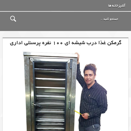
آشپزخانه ها
گرمکن غذا درب شیشه ای 100 نفره پرسنلی اداری