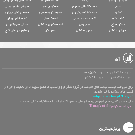
سیخ
دستگاه بلال تنوری
ساندویچ ساز
سوشی های تهران
کته پز
دستگاه همبرگر زن
مخلوط کن صنعتی
بستنی های تهران
قالب کته
شوت سیب زمینی
اسنک ساز
کافه های تهران
دمکن برنج
فرچیپس
آبمیوه گیری صنعتی
قلیان های تهران
یخچال صنعتی
فریزر صنعتی
آبسردکن
رستوران های کرج
آمار
بـازدیدکنندگان امــــروز : 8567 نفر
بازدیدکنندگان دیـــــروز : 786 نفر
برای دریافت لیست قیمت های شرکت در گروه تلگرام و واتساپ ما عضو شوید تا از تخفیف و حراج و
قیمت های روزانه با خبر شوید.
آیدی تلگرام ashpazkhanehaa
برای دیدن کلیپ های آموزشی و فیلم های محصولات ما را در اینستاگرام دنبال بفرمایید.
آیدی اینستاگرام TourajAminfar
پربازدیدترین