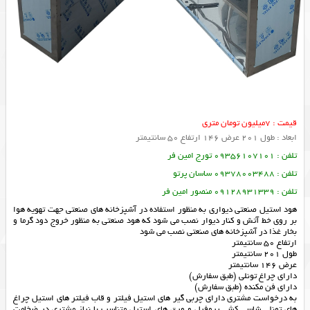
قیمت : 7میلیون تومان متری
ابعاد : طول 201 عرض 146 ارتفاع 50 سانتیمتر
تلفن : 09356107101 تورج امین فر
تلفن : 09378003488 ساسان پرتو
تلفن : 09128931339 منصور امین فر
هود استیل صنعتی دیواری به منظور استفاده در آشپزخانه های صنعتی جهت تهویه هوا
بر روی خط آتش و کنار دیوار نصب می شود که هود صنعتی به منظور خروج دود گرما و
بخار غذا در آشپزخانه های صنعتی نصب می شود
ارتفاع 50 سانتیمتر
طول 201 سانتیمتر
عرض 146 سانتیمتر
دارای چراغ تونلی (طبق سفارش)
دارای فن مکنده (طبق سفارش)
به درخواست مشتری دارای چربی گیر های استیل فیلتر و قاب فیلتر های استیل چراغ
های تونلی شاسی کشی پروفیل و ورق های استیل متناسب با نیاز مشتری در ضخامت