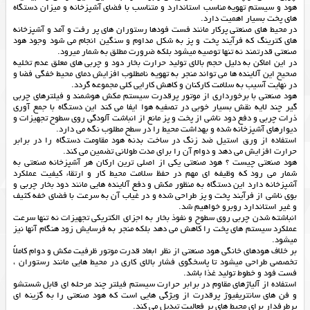
هود و سیستم تهویه مناسب استاندارد و متناسب با فضای آشپزخانه و میزان دستگاه
های پخت بسیار اهمیت دارد.
در محیط های صنعتی پرکار مانند فست فودها رستوران های پر رفت و آمد و آشپزخانه
های کترینگ که فرآیند پخت و پز به شکل مداوم و سنگین انجام می شود وجود هود
صنعتی قدرتمند نه تنها توصیه میشود بلکه ضرورت مطلق به شمار میرود.
در این اماکن به دلیل حجم بالای تولید حرارت بخار دود و چربی های معلق عدم تخلیه
صحیح این آلاینده ها می تواند منجر به تهویه نامطلوب افزایش دمای محیط خفگی فضا و
در نهایت آسیب به سلامت کارکنان و کاهش کارایی کلی مجموعه گردد.
هود صنعتی با برخورداری از موتور پرقدرت سیستم مکش هوشمند و فیلترهای چربی
گیر چند لایه نقش بسیار خوبی در تصفیه هوا ایفا می کند این دستگاه با جمع آوری
ذرات چربی و دفع دود ناشی از پخت و پز مانع از انباشت آلودگی روی سطوح تجهیزات و
دیوارهای آشپزخانه شده و بهداشت محیط را در سطح مطلوب نگه می دارد.
استفاده از ورق استیل ضد زنگ در ساخت بدنه هود مقاومت دستگاه را در برابر
حرارت افزایش می دهد و دوام آن را برای مدت طولانی تضمین می کند.
هود صنعتی چیست ؟ هود صنعتی یکی از اصلی ترین ارکان هر آشپزخانه صنعتی به
شمار می رود که وظیفه ای مهم در حفظ سلامت محیط کار و ارتقاء کیفیت عملکرد
آشپزخانه دارد این دستگاه به منظور مکش و دفع آلاینده هایی مانند دود بخار چربی و
بوی ناشی از فرآیند پخت و پز طراحی شده و در غیاب آن به سرعت با فضای خفه کثیف
و غیر استاندارد روبرو خواهیم شد.
انباشته شدن چربی روی سطوح و نفوذ بخار به اجزای الکتریکی تجهیزات نه تنها سرعت
عملکرد سیستم های پخت را کاهش می دهد بلکه منجر به فرسایش زود هنگام آنها نیز
میشود.
بر خلاف هودهای خانگی هود صنعتی از نظر ابعاد قدرت موتور ظرفیت مکش و دوام کاملاً
تخصصی طراحی میشود تا پاسخگوی فشار بالای کاری در محیط هایی مانند رستوران ،
فست فود و خطوط تولید غذا باشد.
استفاده از آلیاژهای مقاوم در برابر حرارت سیستم فیلتر چند مرحله ای قابل شستشو
و فن های سانتریفیوژ پرقدرت از ویژگی هایی است که هود صنعتی را به گزینه ای
پرطرفدار برای محیط های پر فعالیت تبدیل می کند.