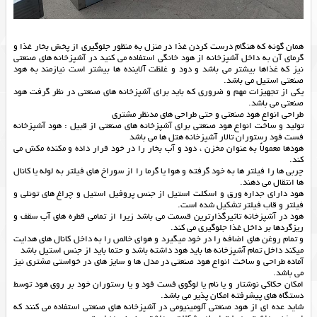
همان گونه که هنگام درست کردن غذا در منزل به منظور جلوگیری از پخش بخار غذا و
گرمای آن به داخل آشپزخانه از هود خانگی استفاده می کنید در آشپزخانه های صنعتی
نیز که غذاها بیشتر می باشد و دود و غلظت آلاینده ها بیشتر است نیازمند به هود
صنعتی استیل می باشد.
یکی از تجهیزات مهم و ضروری که باید برای آشپزخانه های صنعتی در نظر گرفت هود
صنعتی می باشد.
طراحی انواع هود صنعتی و حتی طراحی های مدنظر مشتری
تولید و ساخت انواع هود صنعتی برای آشپزخانه های صنعتی از قبیل : هود آشپزخانه
فست فود رستوران تالار آشپزخانه هتل ها می باشد
هودها معمولاً به عنوان مخزن ، دود و آب بخار را در خود قرار داده و مکنده مکش می
کند.
چربی ها را فیلتر ها به خود گرفته و هوا یا گرما را از سوراخ های فیلتر به لوله یا کانال
ها انتقال می دهند.
هود دارای جداره ورق و اسکلت استیل از جنس پروفیل استیل و چراغ های تونلی و
فیلتر و قاب فیلتر تشکیل شده است.
هود در آشپزخانه تاثیرگذارترین قسمت می باشد زیرا از تمامی قطره های آب سقف و
ریزگردها بر داخل غذا جلوگیری می کند.
و تمام روغن های اضافه را در خود میگیرد و هوای خالص را به داخل کانال های هدایت
میکند داخل تمام آشپزخانه ها باید هود داشته باشد و حتما باید از جنس استیل باشد
آماده طراحی و ساخت انواع هود صنعتی در مدل ها و سایز های در خواستی مشتری نیز
می باشد.
امکان حکاکی نوشتار و یا نام یا لوگوی فست فود و یا رستوران خود بر روی هود توسط
دستگاه های پیشرفته امکان پذیر می باشد.
شاید عده ای از هود صنعتی آلومینیومی در آشپزخانه های صنعتی استفاده می کنند که