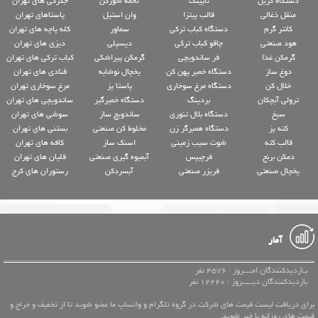
دستگاه گریل
تاپینگ
تخمه شورکن
جگرکی های تهران
منقل ذغالی
قالب پیتزا
وان استیل
پاستاهای تهران
کانتر گرم
دستگاه کباب ترکی
سماور
کله پاچه های تهران
هود صنعتی
چاقو کباب ترکی
دیسپلی
دیزی های تهران
گرمکن غذا
فر ساندویچی
گرمکن پیراشکی
کباب ترکی های تهران
دوغ ساز
دستگاه خمیر پهن کن
یخچال نوشابه
قنادی های تهران
خلال کن
دستگاه مرغ سوخاری
پاستا پز
مرغ سوخاری تهران
ترولی آبچکان
بردینگ
دستگاه خمیرگیر
ساندویچی های تهران
سیخ
دستگاه بلال تنوری
ساندویچ ساز
سوشی های تهران
کته پز
دستگاه همبرگر زن
مخلوط کن صنعتی
بستنی های تهران
قالب کته
شوت سیب زمینی
اسنک ساز
کافه های تهران
دمکن برنج
فرچیپس
آبمیوه گیری صنعتی
قلیان های تهران
یخچال صنعتی
فریزر صنعتی
آبسردکن
رستوران های کرج
آمار
بـازدیدکنندگان امــــروز : 4576 نفر
بازدیدکنندگان دیـــــروز : 12220 نفر
برای دریافت لیست قیمت های شرکت در گروه تلگرام و واتساپ ما عضو شوید تا از تخفیف و حراج و
قیمت های روزانه با خبر شوید.