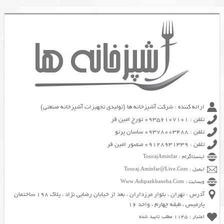
ارائه کننده : شرکت آشپزخانه ها (تولیدی تجهیزات آشپزخانه صنعتی)
تلفن : 09356107101 تورج امین فر
تلفن : 09378003488 ساسان پرتو
تلفن : 09128931339 منصور امین فر
اینستاگرام : TourajAminfar
ایمیل : Touraj.Aminfar@Live.Com
وبسایت : Www.Ashpazkhaneha.Com
آدرس : تهران ، بلوار مرزداران ، بعد از خیابان رضایی نژاد ، پلاک 198 ساختمان
پارمیس ، طبقه چهارم ، واحد 16
اعتبار : 1145 مطلب تایید شده