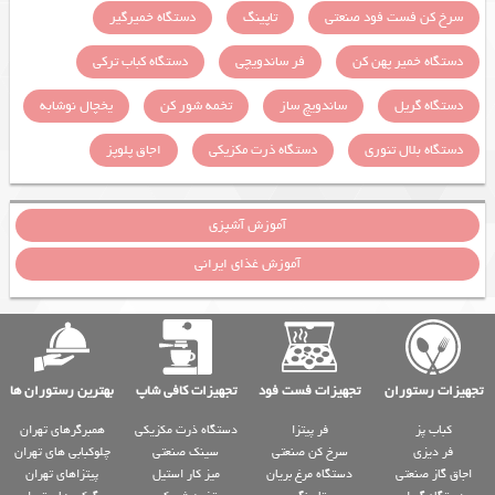
سرخ کن فست فود صنعتی
تاپینگ
دستگاه خمیرگیر
دستگاه خمیر پهن کن
فر ساندویچی
دستگاه کباب ترکی
دستگاه گریل
ساندویچ ساز
تخمه شور کن
یخچال نوشابه
دستگاه بلال تنوری
دستگاه ذرت مکزیکی
اجاق پلوپز
آموزش آشپزی
آموزش غذای ایرانی
تجهیزات رستوران
تجهیزات فست فود
تجهیزات کافی شاپ
بهترین رستوران ها
کباب پز
فر پیتزا
دستگاه ذرت مکزیکی
همبرگرهای تهران
فر دیزی
سرخ کن صنعتی
سینک صنعتی
چلوکبابی های تهران
اجاق گاز صنعتی
دستگاه مرغ بریان
میز کار استیل
پیتزاهای تهران