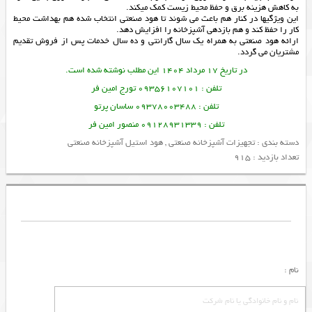
به کاهش هزینه برق و حفظ محیط زیست کمک میکند.
این ویژگیها در کنار هم باعث می شوند تا هود صنعتی انتخاب شده هم بهداشت محیط
کار را حفظ کند و هم بازدهی آشپزخانه را افزایش دهد.
ارائه
هود صنعتی
به همراه یک سال گارانتی و ده سال خدمات پس از فروش تقدیم
مشتریان می گردد.
در تاریخ 17 مرداد 1404 این مطلب نوشته شده است.
تلفن : 09356107101 تورج امین فر
تلفن : 09378003488 ساسان پرتو
تلفن : 09128931339 منصور امین فر
دسته بندی :
تجهیزات آشپزخانه صنعتی
,
هود استیل آشپزخانه صنعتی
تعداد بازدید : 915
نام :