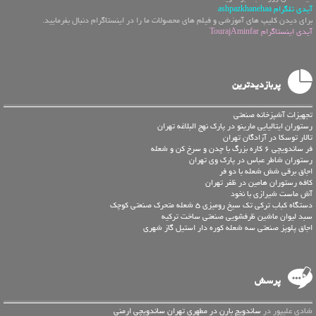
آیدی تلگرام ashpazkhanehaa
برای دیدن کلیپ های آموزشی و فیلم های محصولات ما را در اینستاگرام دنبال بفرمایید.
آیدی اینستاگرام TourajAminfar
پربازدیدترین
تجهیزات آشپزخانه صنعتی
رستوران ایتالیایی مارینو در پارک نهج البلاغه تهران
تالار توسکا در آزادگان تهران
فر ساندویچی 6 کاره بزرگ با چدن و سرخ کن و شعله
رستوران شاطر عباس در پارک وی تهران
اجاق برقی شش شعله با دو فر
کافه رستوران هامین در ظفر تهران
آش ماست شیرازی با نخود
دستگاه کباب ترکی تک سیخ رومیزی 5 شعله متحرک صنعتی کوچک
سبد لیوان ماشین ظرفشویی صنعتی ساخت ترکیه
اجاق پلوپز صنعتی سه شعله کوره دار استیل گاز شهری
پرسش
شادی علیپور در
ساندویچ بارن در مطهری تهران ساندویچی ارمنی