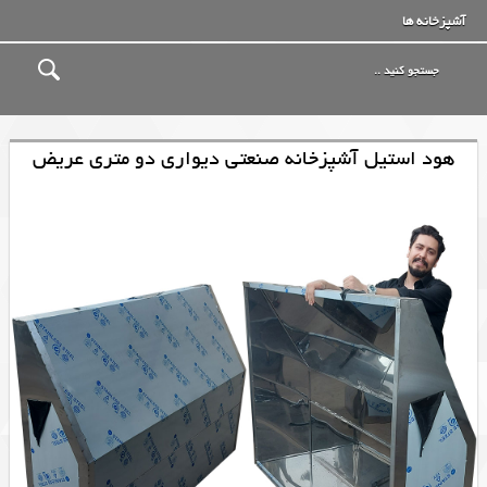
آشپزخانه ها
هود استیل آشپزخانه صنعتی دیواری دو متری عریض