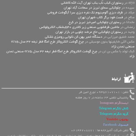
arya در
رستوران کباب ناب بناب تهران آیت الله کاشانی
سپیده در
چلوکبابی سماق تبریز در سعادت آباد تهران
میلاد در
ظرف دیزی آلومینیوم تک نفره دیزی سرا آبگوشت فروشی
صالح در
فست فود برگر کلاب شهران تهران
ماندانا در
رستوران چلوکبابی امیرخیز تبریز در کرج
رمضانی در
ماشین ظرفشویی صنعتی زیر کانتری 540بشقاب الکترولوکس
وحید در
رستوران چلوکبابی حاج مرشد چلویی در بازار تهران
محمد شفیق میرزایی در
دستگاه خمیر پهن کن نانوایی رومیزی غلتکی
عكس اللي شايفينها بدون موسيقى در
چرخ گوشت الکتروکار طرح امگا قطر تیغه 32 مدل ec75
صنعتی تمدن نژاد
کیک تولد با عکس بن تن در
چرخ گوشت الکتروکار طرح امگا قطر تیغه 32 مدل ec75 صنعتی تمدن
نژاد
ارتباط
تلفن : 09356107101 تورج امین فر
پشتیبانی تلفنی 24 ساعته در 7 روز هفته
اینستاگرام Instagram
کانال تلگرام Telegram
گروه تلگرام Telegram
یوتیوب Youtube
فیسبوک Facebook
تلفن شرکت آشپزخانه ها : 02144208871
آدرس شرکت آشپزخانه ها : تهران ، بلوار مرزداران ، بعد از خیابان رضایی نژاد ، ساختمان پارمیس