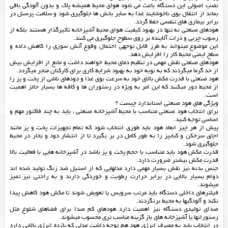
نصب اصولی این دستگاه باعث می شود هوای محیط همیشه پاک و بدون آلودگی باقی
بماند از انتقال بوی ناخوشایند غذا به سایر بخش ها جلوگیری شود و سلامت پرسنل در
برابر بیماری های تنفسی حفظ گردد.
هودهای صنعتی نه تنها در بهبود کیفیت هوای محیط آشپزخانه تأثیرگذار هستند بلکه از
رسوب چربی و ذرات آلاینده بر روی سطوح جلوگیری می کنند.
این موضوع میتواند به طرز قابل توجهی احتمال وقوع آتش سوزی را کاهش داده و
سطح ایمنی محیط کار را افزایش دهد.
هودهای صنعتی نقش مهمی در تنظیم دمای محیط خواهند داشت و مانع از افزایش بیش
از حد گرما میگردند که به نوبه خود به بهبود شرایط کاری برای کارکنان منجر میگردد.
هود صنعتی با قدرت مکش بالای خود به سرعت بوی غذا و دودهای ناشی از پخت و پز را
از محیط دور میکنند که این امر به ویژه در رستوران ها و کافه ها بسیار حائز اهمیت
است.
ویژگی های هود صنعتی استاندارد چیست ؟
برای انتخاب هود صنعتی متناسب با محیط آشپزخانه صنعتی ، باید به چند فاکتور مهم و
اساسی توجه کنید.
پیش از هر چیز ابعاد هود باید طوری انتخاب شود که تمام تجهیزات پخت و پز مانند
اجاق سرخکن و کبابپز را به طور کامل در بر بگیرد تا از انتشار دود و بخار در محیط
جلوگیری شود.
قدرت مکش هود باید متناسب با حجم پخت و پز باشد در آشپزخانه هایی با فعالیت بالا
قدرت مکش بیشتر ضرورت دارد.
جنس بدنه نیز نقش بسیار مهمی دارد مدلهایی که از استیل ضد زنگ تولید شده اند
دوام بسیار بالایی در برابر حرارت رطوبت و خوردگی دارند و به راحتی نیز تمیز
میشوند.
فیلترهای داخلی دستگاه باید مرتب سرویس یا تعویض شوند تا مکش هود کاهش پیدا
نکند و آلودگیها به محیط برنگردند.
صدای تولیدی دستگاه نیز اهمیت دارد هودهای کم صدا برای فضاهای شلوغ مثل
رستورانها یا آشپزخانه های باز گزینه مناسب تری محسوب میشوند.
در انتخاب باید به مصرف انرژی هود هم توجه داشت مدلی که بازده انرژی بالایی دارد