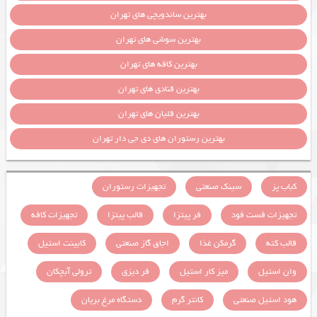
بهترین ساندویچی های تهران
بهترین سوشی های تهران
بهترین کافه های تهران
بهترین قنادی های تهران
بهترین قلیان های تهران
بهترین رستوران های دی جی دار تهران
کباب پز
سینک صنعتی
تجهیزات رستوران
تجهیزات فست فود
فر پیتزا
قالب پیتزا
تجهیزات کافه
قالب کته
گرمکن غذا
اجاق گاز صنعتی
کابینت استیل
وان استیل
میز کار استیل
فر دیزی
ترولی آبچکان
هود استیل صنعتی
کانتر گرم
دستگاه مرغ بریان