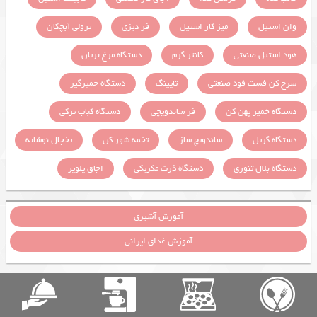
وان استیل
میز کار استیل
فر دیزی
ترولی آبچکان
هود استیل صنعتی
کانتر گرم
دستگاه مرغ بریان
سرخ کن فست فود صنعتی
تاپینگ
دستگاه خمیرگیر
دستگاه خمیر پهن کن
فر ساندویچی
دستگاه کباب ترکی
دستگاه گریل
ساندویچ ساز
تخمه شور کن
یخچال نوشابه
دستگاه بلال تنوری
دستگاه ذرت مکزیکی
اجاق پلوپز
آموزش آشپزی
آموزش غذای ایرانی