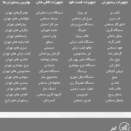
تجهیزات رستوران
تجهیزات فست فود
تجهیزات کافی شاپ
بهترین رستوران ها
کباب پز
فر پیتزا
دستگاه ذرت مکزیکی
همبرگرهای تهران
فر دیزی
سرخ کن صنعتی
سینک صنعتی
چلوکبابی های تهران
اجاق گاز صنعتی
دستگاه مرغ بریان
میز کار استیل
پیتزاهای تهران
دستگاه گریل
تاپینگ
تخمه شورکن
جگرکی های تهران
منقل ذغالی
قالب پیتزا
وان استیل
پاستاهای تهران
کانتر گرم
دستگاه کباب ترکی
سماور
کله پاچه های تهران
هود صنعتی
چاقو کباب ترکی
دیسپلی
دیزی های تهران
گرمکن غذا
فر ساندویچی
گرمکن پیراشکی
کباب ترکی های تهران
دوغ ساز
دستگاه خمیر پهن کن
یخچال نوشابه
قنادی های تهران
خلال کن
دستگاه مرغ سوخاری
پاستا پز
مرغ سوخاری تهران
ترولی آبچکان
بردینگ
دستگاه خمیرگیر
ساندویچی های تهران
سیخ
دستگاه بلال تنوری
ساندویچ ساز
سوشی های تهران
کته پز
دستگاه همبرگر زن
مخلوط کن صنعتی
بستنی های تهران
قالب کته
شوت سیب زمینی
اسنک ساز
کافه های تهران
دمکن برنج
فرچیپس
آبمیوه گیری صنعتی
قلیان های تهران
یخچال صنعتی
فریزر صنعتی
آبسردکن
رستوران های کرج
آمار