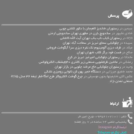
پرسش
سیمین در
رستوران شاندیز لاهیجان با دکور کشتی چوبی
شادی علیپور در
ساندویچ بارن در مطهری تهران ساندویچی ارمنی
arya در
رستوران کباب ناب بناب تهران آیت الله کاشانی
سپیده در
چلوکبابی سماق تبریز در سعادت آباد تهران
میلاد در
ظرف دیزی آلومینیوم تک نفره دیزی سرا آبگوشت فروشی
صالح در
فست فود برگر کلاب شهران تهران
ماندانا در
رستوران چلوکبابی امیرخیز تبریز در کرج
رمضانی در
ماشین ظرفشویی صنعتی زیر کانتری 540بشقاب الکترولوکس
وحید در
رستوران چلوکبابی حاج مرشد چلویی در بازار تهران
محمد شفیق میرزایی در
دستگاه خمیر پهن کن نانوایی رومیزی غلتکی
عكس اللي شايفينها بدون موسيقى در
چرخ گوشت الکتروکار طرح امگا قطر تیغه 32 مدل ec75
صنعتی تمدن نژاد
ارتباط
تلفن : 09356107101 تورج امین فر
پشتیبانی تلفنی 24 ساعته در 7 روز هفته
اینستاگرام Instagram
کانال تلگرام Telegram