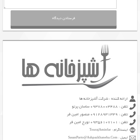
ارائه کننده : شرکت آشپزخانه ها
تلفن : 09378003488 ساسان پرتو
تلفن : 09128931339 منصور امین فر
تلفن : 09356107101 تورج امین فر
اینستاگرام : TourajAminfar
ایمیل : SasanParto@Ashpazkhaneha.Com