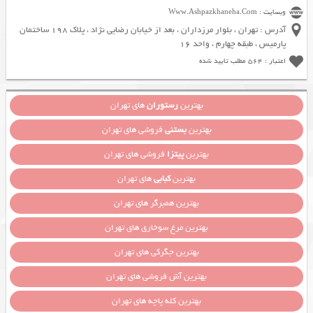
وبسایت : Www.Ashpazkhaneha.Com
آدرس : تهران ، بلوار مرزداران ، بعد از خیابان رضایی نژاد ، پلاک 198 ساختمان
پارمیس ، طبقه چهارم ، واحد 16
اعتبار : 564 مطلب تایید شده
بهترین
رستوران
های تهران
بهترین
بستنی
فروشی های تهران
بهترین
پیتزا
فروشی های تهران
بهترین
کبابی
های تهران
بهترین همبرگر های تهران
بهترین مرغ سوخاری های تهران
بهترین جگرکی های تهران
بهترین آش فروشی های تهران
بهترین کله پاچه های تهران