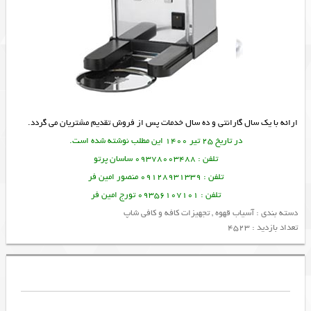
ارائه با یک سال گارانتی و ده سال خدمات پس از فروش تقدیم مشتریان می گردد.
در تاریخ 25 تیر 1400 این مطلب نوشته شده است.
تلفن : 09378003488 ساسان پرتو
تلفن : 09128931339 منصور امین فر
تلفن : 09356107101 تورج امین فر
دسته بندی :
آسیاب قهوه
,
تجهیزات کافه و کافی شاپ
تعداد بازدید : 4523