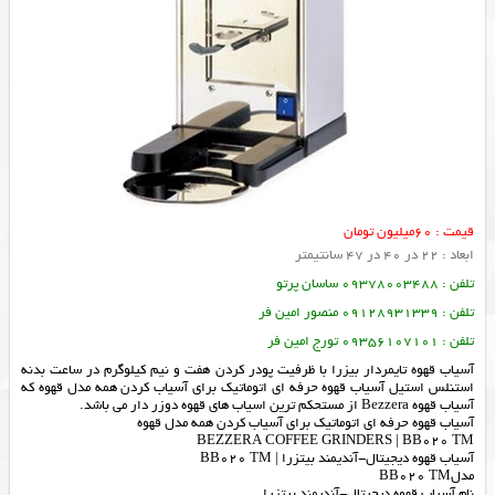
قیمت : 60میلیون تومان
ابعاد : 22 در 40 در 47 سانتیمتر
تلفن : 09378003488 ساسان پرتو
تلفن : 09128931339 منصور امین فر
تلفن : 09356107101 تورج امین فر
آسیاب قهوه تایمردار بیزرا با ظرفیت پودر کردن هفت و نیم کیلوگرم در ساعت بدنه
استنلس استیل آسیاب قهوه حرفه ای اتوماتیک برای آسیاب کردن همه مدل قهوه که
آسیاب قهوه Bezzera از مستحکم ترین اسیاب های قهوه دوزر دار می باشد.
آسیاب قهوه حرفه ای اتوماتیک برای آسیاب کردن همه مدل قهوه
BEZZERA COFFEE GRINDERS | BB020 TM
آسیاب قهوه دیجیتال-آندیمند بیتزرا | BB020 TM
مدلBB020 TM
نام آسیاب قهوه دیجیتال-آندیمند بیتزرا