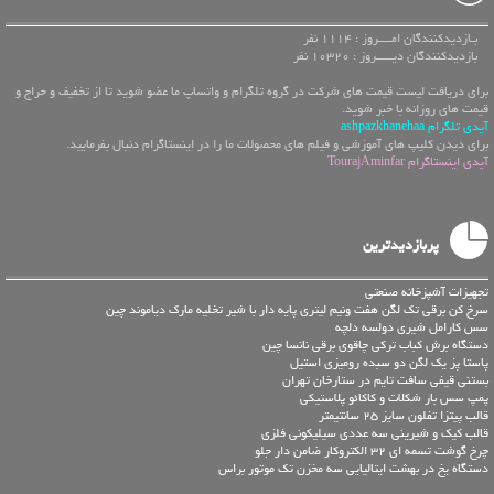
بـازدیدکنندگان امــــروز : 1114 نفر
بازدیدکنندگان دیـــــروز : 10320 نفر
برای دریافت لیست قیمت های شرکت در گروه تلگرام و واتساپ ما عضو شوید تا از تخفیف و حراج و
قیمت های روزانه با خبر شوید.
آیدی تلگرام ashpazkhanehaa
برای دیدن کلیپ های آموزشی و فیلم های محصولات ما را در اینستاگرام دنبال بفرمایید.
آیدی اینستاگرام TourajAminfar
پربازدیدترین
تجهیزات آشپزخانه صنعتی
سرخ کن برقی تک لگن هفت ونیم لیتری پایه دار با شیر تخلیه مارک دیاموند چین
سس کارامل شیری دولسه دلچه
دستگاه برش کباب ترکی چاقوی برقی نانسا چین
پاستا پز یک لگن دو سبده رومیزی استیل
بستنی قیفی سافت تایم در ستارخان تهران
پمپ سس بار شکلات و کاکائو پلاستیکی
قالب پیتزا تفلون سایز 25 سانتیمتر
قالب کیک و شیرینی سه عددی سیلیکونی فلزی
چرخ گوشت تسمه ای 32 الکتروکار ضامن دار جلو
دستگاه یخ در بهشت ایتالیایی سه مخزن تک موتور براس