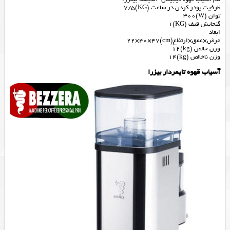
ظرفیت پودر کردن در ساعت (KG)7/5
توان (W)300
گنجایش قیف (KG)1
ابعاد
عرض×عمق×ارتفاع(cm)22×40×47
وزن خالص (kg)12
وزن ناخالص (kg)14
آسیاب قهوه تایمردار بیزرا