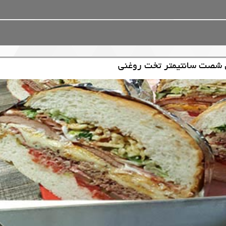
 شصت سانتیمتر تخت روغنی