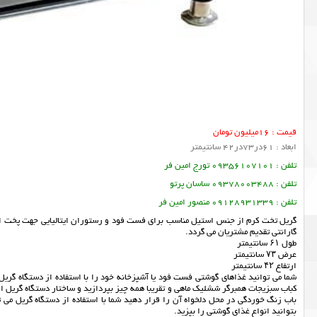
قیمت : 16میلیون تومان
ابعاد : 61در73در42 سانتیمتر
تلفن : 09356107101 تورج امین فر
تلفن : 09378003488 ساسان پرتو
تلفن : 09128931339 منصور امین فر
گریل تخت کرم از جنس استیل مناسب برای فست فود و رستوران ایتالیایی جهت پخت اس
گارانتی تقدیم مشتریان می گردد.
طول ۶۱ سانتیمتر
عرض ۷۳ سانتیمتر
ارتفاع ۴۲ سانتیمتر
شما می توانید غذاهای گوشتی فست فود یا آشپزخانه خود را با استفاده از دستگاه گریل
کباب سبزیجات همبرگر ششلیک ماهی و تقریبا همه چیز بپردازید و ساختار دستگاه گریل 
باب زنگ خوردگی در محل دلخواه آن را قرار دهید شما با استفاده از دستگاه گریل می ت
بتوانید انواع غذای گوشتی را بپزید.