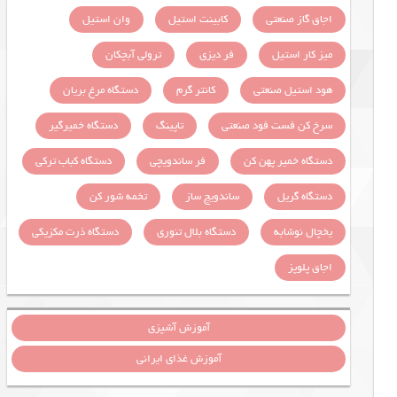
اجاق گاز صنعتی
کابینت استیل
وان استیل
میز کار استیل
فر دیزی
ترولی آبچکان
هود استیل صنعتی
کانتر گرم
دستگاه مرغ بریان
سرخ کن فست فود صنعتی
تاپینگ
دستگاه خمیرگیر
دستگاه خمیر پهن کن
فر ساندویچی
دستگاه کباب ترکی
دستگاه گریل
ساندویچ ساز
تخمه شور کن
یخچال نوشابه
دستگاه بلال تنوری
دستگاه ذرت مکزیکی
اجاق پلوپز
آموزش آشپزی
آموزش غذای ایرانی