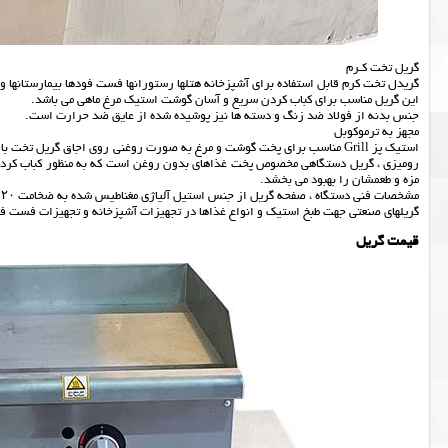
گریل تخت كـرم
گریدل تخت کرم قابل استفاده برای آشپزخانه هتلها رستورانها فست فودها بیمارستانها و تا
این گریل مناسب برای کباب کردن سریع و آسان گوشت استیک مرغ ماهی می باشد.
جنس بدنه از فولاد ضد زنگ و دسته ها نیز پوشیده شده از عایق ضد حرارت است.
مجهز به ترموکوبل
استیک پز Grill مناسب برای پخت گوشت و مرغ به صورت روغنی روی اجاق گریل ت
رومیزی ، گریل دستگاهی مخصوص پخت غذاهای بدون روغن است که به منظور کباب کردن 
مزه و طعمشان را بهبود می بخشد.
مشخصات فنی دستگاه ، صفحه گریل از جنس استیل آلیاژی مغناطیس شده به ضخامت ۲۰ میلیمتر که توسط دیواره استیل به ضخامت ۱/۵ میلیمتر کاملا آب بندی گردیده است.
گریلهای صنعتی جهت طبخ استیک و انواع غذاها در تجهیزات آشپزخانه و تجهیزات فست ف
قیمت گریل