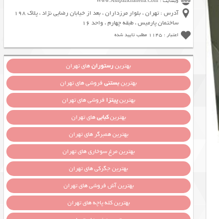
وبسایت : Www.Ashpazkhaneha.Com
آدرس : تهران ، بلوار مرزداران ، بعد از خیابان رضایی نژاد ، پلاک 198
ساختمان پارمیس ، طبقه چهارم ، واحد 16
اعتبار : 1145 مطلب تایید شده
بهترین
رستوران
های تهران
بهترین
بستنی
فروشی های تهران
بهترین
پیتزا
فروشی های تهران
بهترین
کبابی
های تهران
بهترین همبرگر های تهران
بهترین مرغ سوخاری های تهران
بهترین جگرکی های تهران
بهترین آش فروشی های تهران
بهترین کله پاچه های تهران