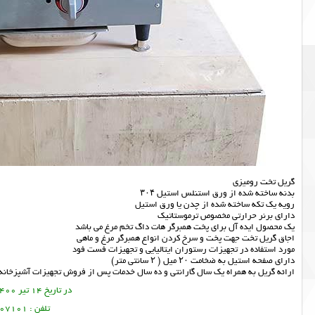
گریل تخت رومیزی
بدنه ساخته شده از ورق استنلس استیل ۳۰۴
رویه یک تکه ساخته شده از چدن یا ورق استیل
دارای برنر حرارتی مخصوص ترموستاتیک
یک محصول ایده آل برای پخت همبرگر هات داگ تخم مرغ می باشد
اجاق گریل تخت جهت پخت و سرخ کردن انواع همبرگر مرغ و ماهی
مورد استفاده در تجهیزات رستوران ایتالیایی و تجهیزات فست فود
دارای صفحه استیل به ضخامت ۲۰ میل ( ۲ سانتی متر)
ارائه
گریل
به همراه یک سال گارانتی و ده سال خدمات پس از فروش
تجهیزات آشپزخانه
در تاریخ 14 تیر 1400 این مطلب نوشته شده است.
تلفن : 09356107101 تورج امین فر