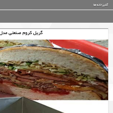
آشپزخانه ها
گریل کروم صنعتی مدل