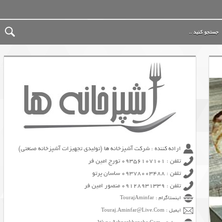
ارائه کننده : شرکت آشپزخانه ها (تولیدی تجهیزات آشپزخانه صنعتی)
تلفن : 09356107101 تورج امین فر
تلفن : 09378003488 ساسان پرتو
تلفن : 09128931339 منصور امین فر
اینستاگرام : TourajAminfar
ایمیل : Touraj.Aminfar@Live.Com