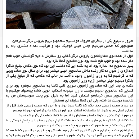
امروز با تبليغ يكي از بلاگراي معروف خواستيم شاممونو بريم باروس برگر ستارخان
همونجور كه حدس ميزديم جاش خيلي كوچيك بود و ظرفيت تعداد مشتري بالا رو
نداشت
اول از همه توي سفارشامون باروس برگر ذغالي رو سفارش داديم گوشتش خوب طعم
دار شده بود و خوب طبخ شده بود نون سانديچ كاملا تازه بود
پنير ساندويچ به اندازه بود اما يه نكته ايي كه داشت اين بود كه توي عكس تبليغ بلاگرا
اندازه ي ژامبون به كار رفته داخل ساندويچ خيلي بيشتر يود براي مثال توي ساندويچي
كه ما گرفتيم كلا يه ورق ژامبون وجود داشت در حالي كه عكسي كه از تبليغ يكي از
بلاگرا ديديم خيلي بيشتر از يه ورق ژامبون بود
نكته ي بعد اين كه ساندويچ ژامبون تنوري لاتي كاملا يه ساندويچ دونفره بود براي
كسايي كه ساندويچ حجيم دوست دارن ميتونه انتخاب خوبي باشه پيشنهاد ميكنيم با
اين ساندويچ سس خردلشو امتحان كنيد اما به دليل نوع پخت سوسيسش من به
شخصه دوست نداشتم ولي اين كاملا سليقه اي هستش
در مورد سيب زميني بايد بگم كه كاملا سرد بود و با اين كه سيب زميني بايد قبل از
غذاي اصلي سرو شود اما متاسفانه اينقدر دير اوردن كه ما برگرامونو خورده بوديم
در مورد نوشيدني ما دوتا دلستر سفارش داديم اما كاملا نوشيدني گرم شده بود
يه نكته اي كه توجه ي مارو جلب كرد به علت شلوغ بودن رستوران پاسخ درستي به
مشتري نميداد چه به صورت حضوري و چه به صورت غير حضوري
پیتزاهای جدید پیتزای بیکن شکاری که عالی بود طعمش و پیتزای بوقلمون که با سینه
فرآوری شده و سس آلفردو بود و ترکیبشون با هم عالی بود خمیر پیتزاشون هم ترد و