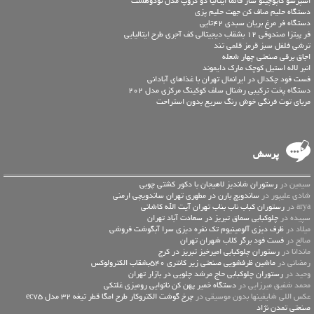
اسپرسو کاپوچینو ساز فائما ایتالیا دو گروپ مدل نودوهشت
دستگاه حلیم صاف کن جهت حلیم پزی
دستگاه فر مرغ بریان سبدی 42تایی
فر پیتزا صندوقی 12 بشقاب دیجیتالی کف آجری طرح ایتالیایی
ترشی فلفل سبز قرمز قلمی تند
اجاق برقی صنعتی چهار شعله
انبر لاله استیل کوچک مارک دایموند
فست فود چکدال در ایرانمال تهران با غذاهای آبادانی
دستگاه پخت ترکیبی رشنال سلف کوکینگ مرکزی مدل 202
مربای توت فرنگی خوش رنگ سریع بدون استراحت
پرسش
سیمین در
رستوران شاندیز لاهیجان با دکور کشتی چوبی
شادی علیپور در
ساندویچ بارن در مطهری تهران ساندویچی ارمنی
arya در
رستوران کباب ناب بناب تهران آیت الله کاشانی
سپیده در
چلوکبابی سماق تبریز در سعادت آباد تهران
میلاد در
ظرف دیزی آلومینیوم تک نفره دیزی سرا آبگوشت فروشی
صالح در
فست فود برگر کلاب شهران تهران
ماندانا در
رستوران چلوکبابی امیرخیز تبریز در کرج
رمضانی در
ماشین ظرفشویی صنعتی زیر کانتری 540بشقاب الکترولوکس
وحید در
رستوران چلوکبابی حاج مرشد چلویی در بازار تهران
محمد شفیق میرزایی در
دستگاه خمیر پهن کن نانوایی رومیزی غلتکی
عكس اللي شايفينها بدون موسيقى در
چرخ گوشت الکتروکار طرح امگا قطر تیغه 32 مدل ec75
صنعتی تمدن نژاد