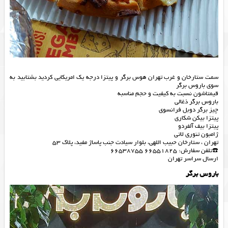
سمت ستارخان و‌ غرب تهران هوس برگر و پیتزا درجه یک امریکایی کردید بشتابید به
سوی باروس برگر
قیمتاشون نسبت به کیفیت و‌ حجم مناسبه
باروس برگر ذغالی
چیز برگر دوبل فرانسوی
پیتزا بیکن شکاری
پیتزا بیف آلفردو
ژامبون تنوری لاتی
تهران ، ستارخان حبیب اللهی، بلوار سیادت جنب پاساژ مفید، پلاک 53
☎️تلفن سفارش: 66551825 66538755
ارسال سراسر تهران
باروس برگر