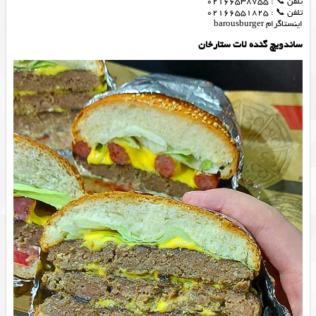
تلفن 📞 : 02166538755
تلفن 📞 : 02166551825
اینستاگرام barousburger
ساندویچ گنده لات ستارخان