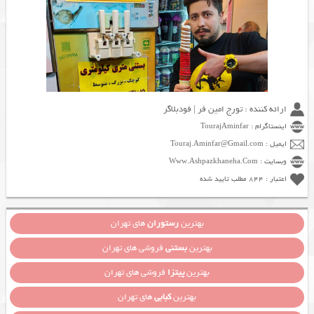
ارائه کننده : تورج امین فر | فودبلاگر
اینستاگرام : TourajAminfar
ایمیل : Touraj.Aminfar@Gmail.com
وبسایت : Www.Ashpazkhaneha.Com
اعتبار : 844 مطلب تایید شده
بهترین
رستوران
های تهران
بهترین
بستنی
فروشی های تهران
بهترین
پیتزا
فروشی های تهران
بهترین
کبابی
های تهران