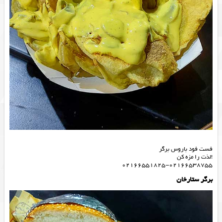
فست فود باروس برگر
!لذت را مزه کن
02166551825-02166538755
برگر ستارخان