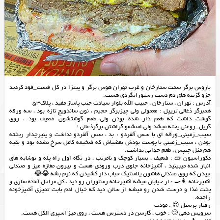
باروس برگر سمت ستارخان و‌ غرب تهران هوس برگر و پیتزا در کل فست_فود کردید
جزو گزینه های دم دست رستورانگردی هست.
آدرس : تهران ، ستارخان ، حبیب الله بلوار سیادت جنب پاساژ مفید ، پلاک53
همبرگر ذغالی تریپل : معمولی ولی چیزبرگر حجیم ، نون ساندویچ تازه بود ، سه ورقه
گوشت داشت که طعم دار شده بودن ولی طعم گوشتشون ضعیف بود ، روی
گریل_روغنی پخته میشد ولی اسشمو گزاشتن برگرذغالی !
سیب_زمینی_ورقه ای با سس آلفردو : بد ، سس آلفردو نداشت و پنیرچدار ریخته
بودن ، سيب_زميني با پوست بودش بعضیاش که ضخیمه كامل سرخ نشده بود و بقیه
هم مثل چیپس ، طعم جذابی نداشت.
دکوراسیون 🧱 : ضعیف ، بسیار کوچک و نامرتب ، در نگاه اول راه پله و نوشابه های
انبار شده میبینید ، آشپزخانه جلوی درب ورودی هست و بیرون مغازه میز و صندلی
چیدن که روی صندلی هاشون پلاستیک حباب دار کشیدن که نرم بشه 😂😂
آشپزخانه 👩‍🍳 : از خیابان میشه آشپزخانه رستوران رو دید ، کل مراحل آماده سازی و
پخت غذا و درست شدن رو میشه از سالن دید که خیال ادم بابت تمیزی آشپزخونه
راحته.
رفتار پرسنل 😍 : مودب
سرویس دهی 🙄 : خوب ، گارسن در دسترس هست ، روی میز اسپری الکل هست.