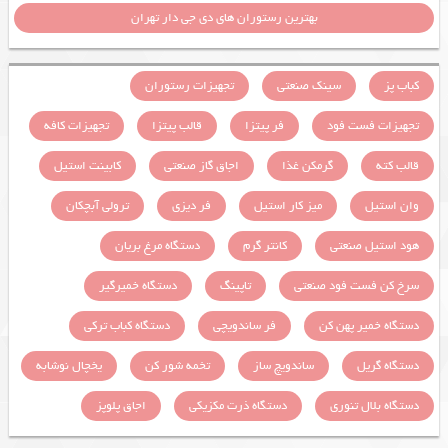
بهترین رستوران های دی جی دار تهران
کباب پز
سینک صنعتی
تجهیزات رستوران
تجهیزات فست فود
فر پیتزا
قالب پیتزا
تجهیزات کافه
قالب کته
گرمکن غذا
اجاق گاز صنعتی
کابینت استیل
وان استیل
میز کار استیل
فر دیزی
ترولی آبچکان
هود استیل صنعتی
کانتر گرم
دستگاه مرغ بریان
سرخ کن فست فود صنعتی
تاپینگ
دستگاه خمیرگیر
دستگاه خمیر پهن کن
فر ساندویچی
دستگاه کباب ترکی
دستگاه گریل
ساندویچ ساز
تخمه شور کن
یخچال نوشابه
دستگاه بلال تنوری
دستگاه ذرت مکزیکی
اجاق پلوپز