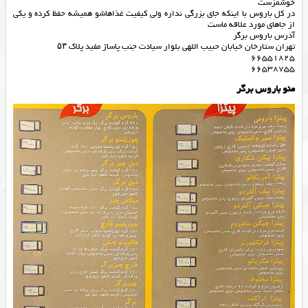
خوشمزست
در کل باروس با اینکه جای بزرگی نداره ولی کیفیت غذاهاشو ‌همیشه حفظ کرده و یکی
از جاهای مورد علاقه ماست
آدرس باروس برگر
تهران ستارخان خیابان حبیب اللهی بلوار سیادت جنب پاساژ مفید پلاک ۵۳
‪‪‪66551825
66538755
منو باروس برگر