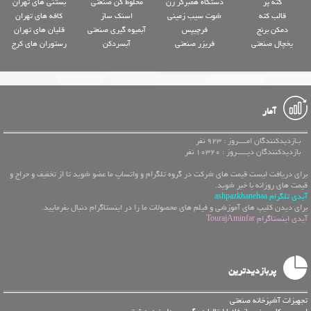
کته پز
دستگاه همبرگر زن
مخلوط کن صنعتی
بستنی های تهران
قالب کته
شوت سیب زمینی
اسنک ساز
کافه های تهران
دمکن برنج
فرچیپس
آبمیوه گیری صنعتی
قلیان های تهران
یخچال صنعتی
فریزر صنعتی
آبسردکن
رستوران های کرج
آمار
بـازدیدکنندگان امــــروز : 923 نفر
بازدیدکنندگان دیـــــروز : 10320 نفر
برای دریافت لیست قیمت های شرکت در گروه تلگرام و واتساپ ما عضو شوید تا از تخفیف و حراج و
قیمت های روزانه با خبر شوید.
آیدی تلگرام ashpazkhanehaa
برای دیدن کلیپ های آموزشی و فیلم های محصولات ما را در اینستاگرام دنبال بفرمایید.
آیدی اینستاگرام TourajAminfar
پربازدیدترین
تجهیزات آشپزخانه صنعتی