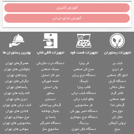
آموزش آشپزی
آموزش غذای ایرانی
تجهیزات رستوران
تجهیزات فست فود
تجهیزات کافی شاپ
بهترین رستوران ها
کباب پز
فر پیتزا
دستگاه ذرت مکزیکی
همبرگرهای تهران
فر دیزی
سرخ کن صنعتی
سینک صنعتی
چلوکبابی های تهران
اجاق گاز صنعتی
دستگاه مرغ بریان
میز کار استیل
پیتزاهای تهران
دستگاه گریل
تاپینگ
تخمه شورکن
جگرکی های تهران
منقل ذغالی
قالب پیتزا
وان استیل
پاستاهای تهران
کانتر گرم
دستگاه کباب ترکی
سماور
کله پاچه های تهران
هود صنعتی
چاقو کباب ترکی
دیسپلی
دیزی های تهران
گرمکن غذا
فر ساندویچی
گرمکن پیراشکی
کباب ترکی های تهران
دوغ ساز
دستگاه خمیر پهن کن
یخچال نوشابه
قنادی های تهران
خلال کن
دستگاه مرغ سوخاری
پاستا پز
مرغ سوخاری تهران
ترولی آبچکان
بردینگ
دستگاه خمیرگیر
ساندویچی های تهران
سیخ
دستگاه بلال تنوری
ساندویچ ساز
سوشی های تهران