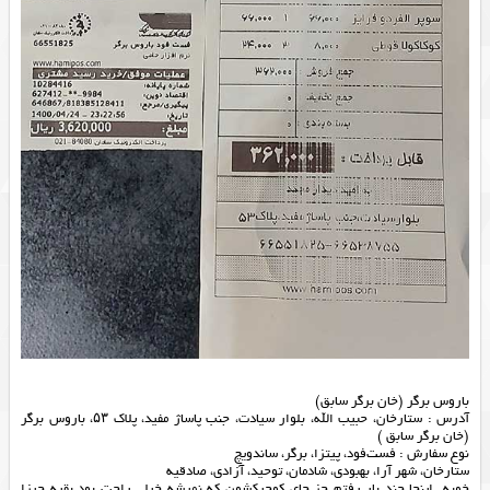
باروس برگر (خان برگر سابق)
آدرس : ستارخان، حبیب الله، بلوار سیادت، جنب پاساژ مفید، پلاک ۵۳، باروس برگر
(خان برگر سابق )
نوع سفارش : فست‌فود، پیتزا، برگر، ساندویچ
ستارخان، شهر آرا، بهبودی، شادمان، توحید، آزادی، صادقیه
خوبه. اینجا چند بار رفتم جز جای کوچیکشون که نمیشه خیلی راحت بود بقیه چیزا