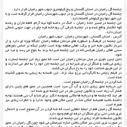
چشمه گل رامیان در استان گلستان و پنج کیلومتری جنوب شهر رامیان قرار دارد.
چشمه گل رامیان در استان گلستان و در جنوب شهرستان رامیان قرار گرفته است و با
این شهر تنها پنج کیلومتر فاصله دارد.
این چشمه در مسیر جاده رامیان – النگ در دامنه کوه تپه آرام، قلعه ماران و رشته
کوه خاکسار واقع شده و در حاشیه شرقی آن رودخانه قره چای در جهت جنوبی شمالی
جریان دارد.
آدرس : استان گلستان ، شهرستان رامیان ، جنوب شهر رامیان.
این چشمه در فرهنگ و اسطوره های مردمان منطقه رامیان جایگاه ویژه ای دارد و از
دیرباز تاکنون مایه خیر و برکت اهالی منطقه بوده است جالبتر اینکه بر اساس باورهای
سنتی اهالی رامیان هرکسی که در این چشمه شیرجه بزند به بلوغ می رسد و مرد می
شود.
دلیل چنین باوری در میان مردمان رامیان این است که عمق زیاد این چشمه جسارت و
زیادی می طلبد و شناگران برای شیرجه در این چشمه جان خود را به خطر می اندازند و
از این طریق شجاعت خود را به رخ دیگران می کشند.
در فیلم زاپاس به کارگردانی برزو نیک نژاد ، این افسانه به زیبایی به تصویر کشیده
شده است.
شنا کردن در چشمه گل رامیان ممنوع است.
این دریاچه عمق زیادی دارد و آب آن سرد است همچنین در عمق های پایین دارای
فشار آب زیاد است و تاکنون چندین نفر در این چشمه غرق شده اند.
هر چند که چشمه ها و دریاچه ها مکانی وسوسه انگیز برای شنا و آب تنی هستند توجه
داشته باشید همیشه امکان شنا در چنین مکان های وجود ندارد و با خطرات زیادی نیز
همراه است.
چشمه گل رامیان هم از جمله جاهایی است که شنا کردن در آن ممنوع است و احتمال
غرق شدن حتی برای شناگران حرفه ای هم وجود دارد.
تاکنون متأسفانه افراد زیادی در این چشمه غرق شدند.
در صورت غرق شدن نیز امکان یافتن جنازه غیرممکن می شود چون گل رامیان در عمق