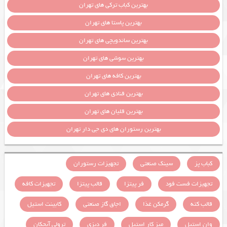
بهترین کباب ترکی های تهران
بهترین پاستا های تهران
بهترین ساندویچی های تهران
بهترین سوشی های تهران
بهترین کافه های تهران
بهترین قنادی های تهران
بهترین قلیان های تهران
بهترین رستوران های دی جی دار تهران
کباب پز
سینک صنعتی
تجهیزات رستوران
تجهیزات فست فود
فر پیتزا
قالب پیتزا
تجهیزات کافه
قالب کته
گرمکن غذا
اجاق گاز صنعتی
کابینت استیل
وان استیل
میز کار استیل
فر دیزی
ترولی آبچکان