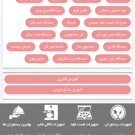
هود استیل صنعتی
کانتر گرم
دستگاه مرغ بریان
سرخ کن فست فود صنعتی
تاپینگ
دستگاه خمیرگیر
دستگاه خمیر پهن کن
فر ساندویچی
دستگاه کباب ترکی
دستگاه گریل
ساندویچ ساز
تخمه شور کن
یخچال نوشابه
دستگاه بلال تنوری
دستگاه ذرت مکزیکی
اجاق پلوپز
آموزش آشپزی
آموزش غذای ایرانی
تجهیزات رستوران
تجهیزات فست فود
تجهیزات کافی شاپ
بهترین رستوران ها
کباب پز
فر پیتزا
دستگاه ذرت مکزیکی
همبرگرهای تهران