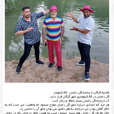
فاصله گرگان تا چشمه گل رامیان : ۸۵ کیلومتر
گل رامیان در ۸۵ کیلومتری شهر گرگان قرار دارد.
آب دریاچه گل رامیان بسیار شفاف و زلال است.
هر چند که اعدادی درباره عمق گل رامیان مطرح میشود اما واقعیت این است که به
خاطر آهکی بودن این دریاچه، به طور دقیق نمی توان عمق آن را تخمین زد.
خاک اطراف گل رامیان هم بسیار حساس است به همین خاطر درختانی که در حوالی