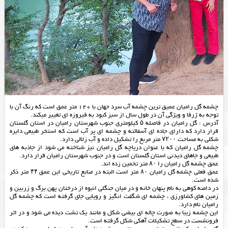
چشمه گل رامیان عمیق ترین چشمه آب سرد جهان با 120 متر عمق است که رنگ آن با
توجه به ژرفا و ویژگی آن در طول سال از سبز کبود به فیروزه ای تغییر میکند.
آدرس : گل رامیان در فاصله ۵ کیلومتری جنوب شهرستان رامیان در استان گلستان
قرار دارد که دارای جاده ای آسفالته و چشمه ای پر آب است که استخر طبیعی دایره
شکلی به مساحت ۷۲۰۰ متر مربع را تشکیل داده و آب زلالی دارد.
چشمه گل رامیان که با عنوان دریاچه گل رامیان نیز شناخته می شود از جاذبه های
طبیعی و جاهای دیدنی استان گلستان است و در جنوب شهرستان رامیان قرار دارد.
عمق چشمه گل رامیان را ۸۰ متر تخمین زده اند.
عمق فعلی چشمه گل رامیان ۸۰ متر است البته در منابع تاریخی این عمق ۴۴ متر ذکر
شده است.
در دامنه کوهی به نام پنهان خانه و در میان جنگلی انبوه از درختان پهن برگ و زربین و
زمین های کشاورزی ، چشمه ای شگفت انگیز و رویایی جای گرفته است که چشمه گل
رامیان نام دارد.
این چشمه زیبا به صورت چاله ای بیضی شکل و مانند یک تشت دیده می شود و در اثر
فرونشست در سطح تشکیلات آهکی شکل گرفته است.