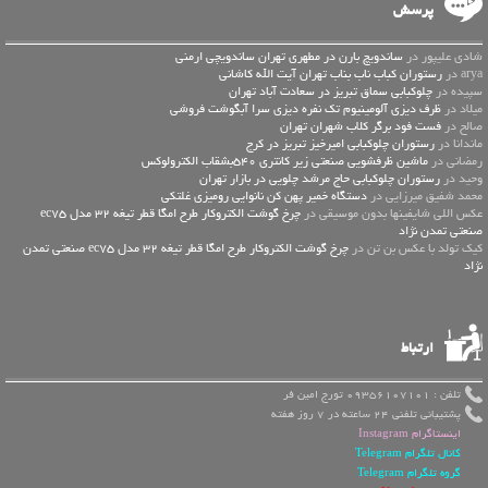
پرسش
شادی علیپور در
ساندویچ بارن در مطهری تهران ساندویچی ارمنی
arya در
رستوران کباب ناب بناب تهران آیت الله کاشانی
سپیده در
چلوکبابی سماق تبریز در سعادت آباد تهران
میلاد در
ظرف دیزی آلومینیوم تک نفره دیزی سرا آبگوشت فروشی
صالح در
فست فود برگر کلاب شهران تهران
ماندانا در
رستوران چلوکبابی امیرخیز تبریز در کرج
رمضانی در
ماشین ظرفشویی صنعتی زیر کانتری 540بشقاب الکترولوکس
وحید در
رستوران چلوکبابی حاج مرشد چلویی در بازار تهران
محمد شفیق میرزایی در
دستگاه خمیر پهن کن نانوایی رومیزی غلتکی
عكس اللي شايفينها بدون موسيقى در
چرخ گوشت الکتروکار طرح امگا قطر تیغه 32 مدل ec75
صنعتی تمدن نژاد
کیک تولد با عکس بن تن در
چرخ گوشت الکتروکار طرح امگا قطر تیغه 32 مدل ec75 صنعتی تمدن
نژاد
ارتباط
تلفن : 09356107101 تورج امین فر
پشتیبانی تلفنی 24 ساعته در 7 روز هفته
اینستاگرام Instagram
کانال تلگرام Telegram
گروه تلگرام Telegram