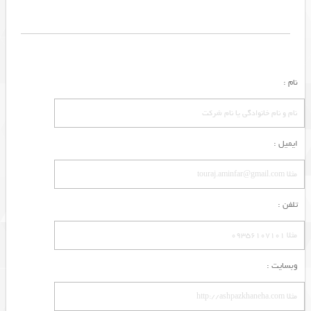
نام :
ایمیل :
تلفن :
وبسایت :