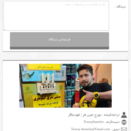
دیدگاه :
ارائه کننده : تورج امین فر | فودبلاگر
اینستاگرام : TourajAminfar
ایمیل : Touraj.Aminfar@Gmail.com