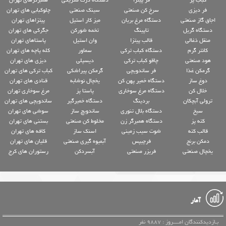
فر دیزی
سرخ کن صنعتی
سینک صنعتی
چلوکبابی های تهران
اجاق گاز صنعتی
دستگاه مرغ بریان
میز کار استیل
پیتزاهای تهران
دستگاه گریل
تاپینگ
تخمه شورکن
جگرکی های تهران
منقل ذغالی
قالب پیتزا
وان استیل
پاستاهای تهران
کانتر گرم
دستگاه کباب ترکی
سماور
کله پاچه های تهران
هود صنعتی
چاقو کباب ترکی
دیسپلی
دیزی های تهران
گرمکن غذا
فر ساندویچی
گرمکن پیراشکی
کباب ترکی های تهران
دوغ ساز
دستگاه خمیر پهن کن
یخچال نوشابه
قنادی های تهران
خلال کن
دستگاه مرغ سوخاری
پاستا پز
مرغ سوخاری تهران
ترولی آبچکان
بردینگ
دستگاه خمیرگیر
ساندویچی های تهران
سیخ
دستگاه بلال تنوری
ساندویچ ساز
سوشی های تهران
کته پز
دستگاه همبرگر زن
مخلوط کن صنعتی
بستنی های تهران
قالب کته
شوت سیب زمینی
اسنک ساز
کافه های تهران
دمکن برنج
فرچیپس
آبمیوه گیری صنعتی
قلیان های تهران
یخچال صنعتی
فریزر صنعتی
آبسردکن
رستوران های کرج
آمار
بـازدیدکنندگان امــــروز : 9887 نفر