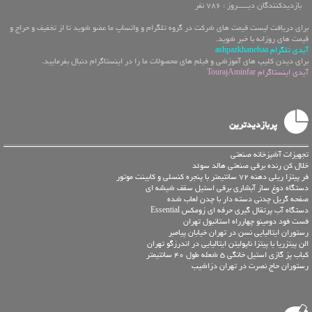
بازدیدکنندگان دیـــــروز : 786 نفر
برای دریافت لیست قیمت های شرکت در گروه تلگرام و واتساپ ما عضو شوید تا از تخفیف و حراج و
قیمت های روزانه با خبر شوید.
آیدی تلگرام ashpazkhanehaa
برای دیدن کلیپ های آموزشی و فیلم های محصولات ما را در اینستاگرام دنبال بفرمایید.
آیدی اینستاگرام TourajAminfar
پربازدیدترین
تجهیزات آشپزخانه صنعتی
خلال کن رنده برقی صنعتی هالد سوئد
فر پیتزا ریلی دهنه 72 سانتیمتر با پنجره کنسلی و کابینت موتور
دستگاه دوغ ساز آبشاری برقی استیل سقف شیشه ای
صفحه گریل چدنی دسته دار با چدن لعاب شده
دستگاه آب پرتقال گیری حرفه ای زومکس Essential
فست فود دومینو چهارراه استانبول تهران
رستوران ایتالیایی نسن در تهران خیابان پیامبر
الن پيتزريا با پیتزا ناپولیتن ایتالیایی در اندرزگو تهران
کباب پز گازی استیل خانگی 5 شعله طول 40 سانتیمتر
رستوران حاج نصرت در تهران دزاشیب