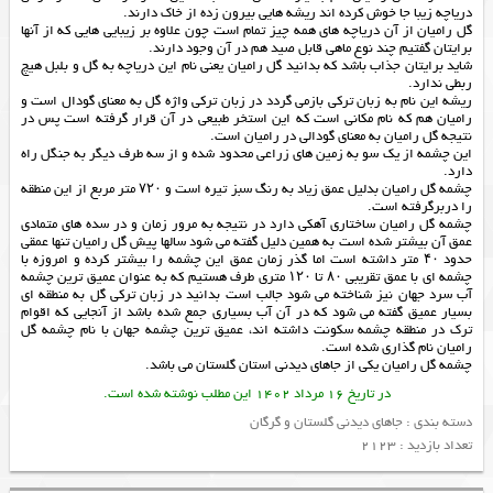
دریاچه زیبا جا خوش کرده اند ریشه هایی بیرون زده از خاک دارند.
گل رامیان از آن دریاچه های همه چیز تمام است چون علاوه بر زیبایی هایی که از آنها
برایتان گفتیم چند نوع ماهی قابل صید هم در آن وجود دارند.
شاید برایتان جذاب باشد که بدانید گل رامیان یعنی نام این دریاچه به گل و بلبل هیچ
ربطی ندارد.
ریشه این نام به زبان ترکی بازمی گردد در زبان ترکی واژه گل به معنای گودال است و
رامیان هم که نام مکانی است که این استخر طبیعی در آن قرار گرفته است پس در
نتیجه گل رامیان به معنای گودالی در رامیان است.
این چشمه از یک سو به زمین های زراعی محدود شده و از سه طرف دیگر به جنگل راه
دارد.
چشمه گل رامیان بدلیل عمق زیاد به رنگ سبز تیره است و ۷۲۰ متر مربع از این منطقه
را دربرگرفته است.
چشمه گل رامیان ساختاری آهکی دارد در نتیجه به مرور زمان و در سده های متمادی
عمق آن بیشتر شده است به همین دلیل گفته می شود سالها پیش گل رامیان تنها عمقی
حدود ۴۰ متر داشته است اما گذر زمان عمق این چشمه را بیشتر کرده و امروزه با
چشمه ای با عمق تقریبی ۸۰ تا ۱۲۰ متری طرف هستیم که به عنوان عمیق ترین چشمه
آب سرد جهان نیز شناخته می شود جالب است بدانید در زبان ترکی گل به منطقه ای
بسیار عمیق گفته می شود که در آن آب بسیاری جمع شده باشد از آنجایی که اقوام
ترک در منطقه چشمه سکونت داشته اند، عمیق ترین چشمه جهان با نام چشمه گل
رامیان نام گذاری شده است.
چشمه گل رامیان یکی از
جاهای دیدنی استان گلستان
می باشد.
در تاریخ 16 مرداد 1402 این مطلب نوشته شده است.
دسته بندی :
جاهای دیدنی گلستان و گرگان
تعداد بازدید : 2123