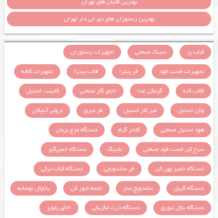
بهترین قلیان های تهران
بهترین رستوران های دی جی دار تهران
کباب پز
سینک صنعتی
تجهیزات رستوران
تجهیزات فست فود
فر پیتزا
قالب پیتزا
تجهیزات کافه
قالب کته
گرمکن غذا
اجاق گاز صنعتی
کابینت استیل
وان استیل
میز کار استیل
فر دیزی
ترولی آبچکان
هود استیل صنعتی
کانتر گرم
دستگاه مرغ بریان
سرخ کن فست فود صنعتی
تاپینگ
دستگاه خمیرگیر
دستگاه خمیر پهن کن
فر ساندویچی
دستگاه کباب ترکی
دستگاه گریل
ساندویچ ساز
تخمه شور کن
یخچال نوشابه
دستگاه بلال تنوری
دستگاه ذرت مکزیکی
اجاق پلوپز