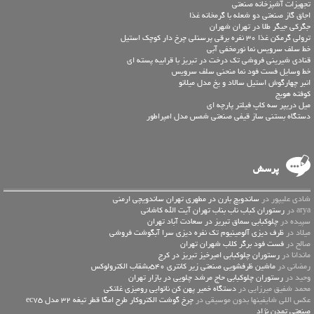
تجهیزات آشپزخانه صنعتی
اجاق گاز صنعتی دو شعله با گرمخانه غذا
جگرکی جیگر طلا در تهران شهران
ترولی گرمکن غذا 30 نفره برقی پرسنلی چرخ دار کوچک استیل
خط سلف سرويس نما نورمخفي آبي
قنادی شیرینی فروشی تک درخت در تبریز با قرابیه پسته ای
خط وسایل فست فود نما منحنی سلف سرویس
انبر چهارگوش استیل سالاد و یخ مدل میلانو
کوفته هویج
میل دریپر سه کاپ فیلتر پارچه ای
دستگاه بستنی ساز قیفی صنعتی شمس مدل امپراطور
پرسش
شادی علیپور در
ساندویچ بارن در مطهری تهران ساندویچی ارمنی
arya در
رستوران کباب ناب بناب تهران آیت الله کاشانی
سپیده در
چلوکبابی سماق تبریز در سعادت آباد تهران
میلاد در
ظرف دیزی آلومینیوم تک نفره دیزی سرا آبگوشت فروشی
صالح در
فست فود برگر کلاب شهران تهران
ماندانا در
رستوران چلوکبابی امیرخیز تبریز در کرج
رمضانی در
ماشین ظرفشویی صنعتی زیر کانتری 540بشقاب الکترولوکس
وحید در
رستوران چلوکبابی حاج مرشد چلویی در بازار تهران
محمد شفیق میرزایی در
دستگاه خمیر پهن کن نانوایی رومیزی غلتکی
عكس اللي شايفينها بدون موسيقى در
چرخ گوشت الکتروکار طرح امگا قطر تیغه 32 مدل ec75
صنعتی تمدن نژاد