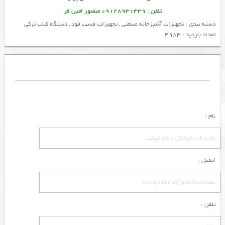
تلفن : 09128931339 منصور امین فر
دسته بندی :
تجهیزات آشپزخانه صنعتی
,
تجهیزات فست فود
,
دستگاه کباب ترکی
تعداد بازدید : 4983
نام :
ایمیل :
تلفن :