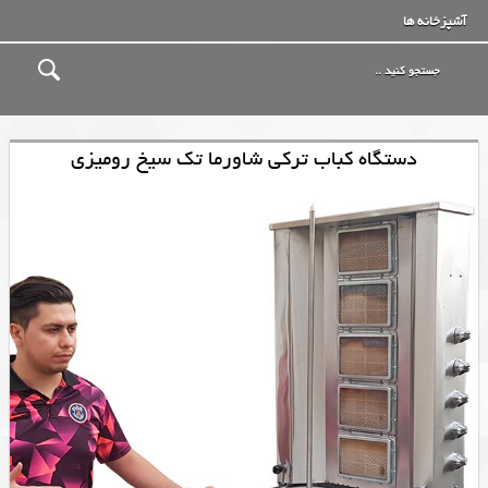
آشپزخانه ها
دستگاه کباب ترکی شاورما تک سیخ رومیزی