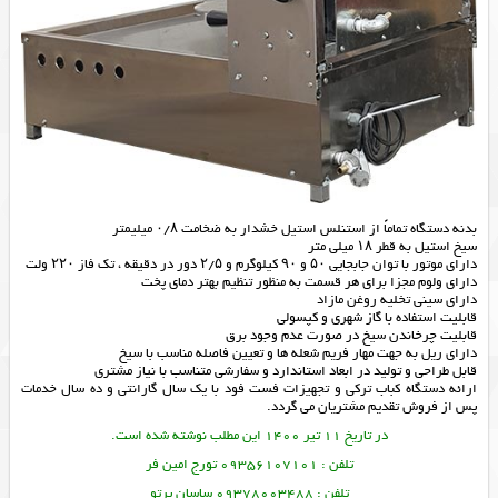
بدنه دستگاه تماماً از استنلس استیل خشدار به ضخامت ۰/۸ میلیمتر
سیخ استیل به قطر ۱۸ میلی متر
دارای موتور با توان جابجایی ۵۰ و ۹۰ کیلوگرم و ۲/۵ دور در دقیقه ، تک فاز ۲۲۰ ولت
دارای ولوم مجزا برای هر قسمت به منظور تنظیم بهتر دمای پخت
دارای سینی تخلیه روغن مازاد
قابلیت استفاده با گاز شهری و کپسولی
قابلیت چرخاندن سیخ در صورت عدم وجود برق
دارای ریل به جهت مهار فریم شعله ها و تعیین فاصله مناسب با سیخ
قابل طراحی و تولید در ابعاد استاندارد و سفارشی متناسب با نیاز مشتری
ارائه
دستگاه کباب ترکی
و
تجهیزات فست فود
با یک سال گارانتی و ده سال خدمات
پس از فروش تقدیم مشتریان می گردد.
در تاریخ 11 تیر 1400 این مطلب نوشته شده است.
تلفن : 09356107101 تورج امین فر
تلفن : 09378003488 ساسان پرتو