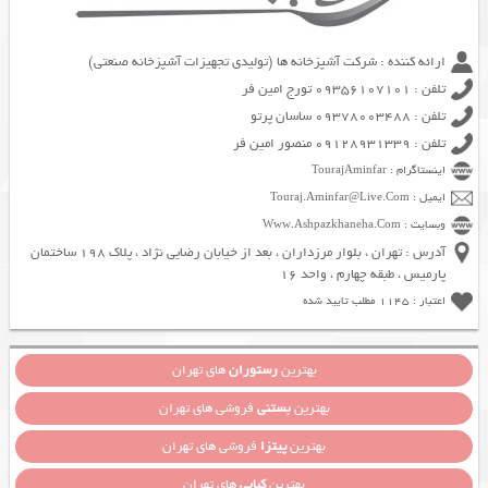
ارائه کننده : شرکت آشپزخانه ها (تولیدی تجهیزات آشپزخانه صنعتی)
تلفن : 09356107101 تورج امین فر
تلفن : 09378003488 ساسان پرتو
تلفن : 09128931339 منصور امین فر
اینستاگرام : TourajAminfar
ایمیل : Touraj.Aminfar@Live.Com
وبسایت : Www.Ashpazkhaneha.Com
آدرس : تهران ، بلوار مرزداران ، بعد از خیابان رضایی نژاد ، پلاک 198 ساختمان
پارمیس ، طبقه چهارم ، واحد 16
اعتبار : 1145 مطلب تایید شده
بهترین
رستوران
های تهران
بهترین
بستنی
فروشی های تهران
بهترین
پیتزا
فروشی های تهران
بهترین
کبابی
های تهران