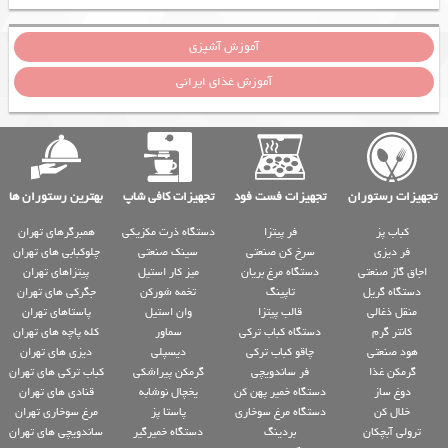
آموزش آشپزی
آموزش غذای ایرانی
تجهیزات رستوران
تجهیزات فست فود
تجهیزات کافی شاپ
بهترین رستوران ها
کباب پز
فر پیتزا
دستگاه ذرت مکزیکی
همبرگرهای تهران
فر دیزی
سرخ کن صنعتی
سینک صنعتی
چلوکبابی های تهران
اجاق گاز صنعتی
دستگاه مرغ بریان
میز کار استیل
پیتزاهای تهران
دستگاه گریل
تاپینگ
تخمه شورکن
جگرکی های تهران
منقل ذغالی
قالب پیتزا
وان استیل
پاستاهای تهران
کانتر گرم
دستگاه کباب ترکی
سماور
کله پاچه های تهران
هود صنعتی
چاقو کباب ترکی
دیسپلی
دیزی های تهران
گرمکن غذا
فر ساندویچی
گرمکن پیراشکی
کباب ترکی های تهران
دوغ ساز
دستگاه خمیر پهن کن
یخچال نوشابه
قنادی های تهران
خلال کن
دستگاه مرغ سوخاری
پاستا پز
مرغ سوخاری تهران
ترولی آبچکان
بردینگ
دستگاه خمیرگیر
ساندویچی های تهران