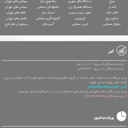
سیخ
دستگاه بلال تنوری
ساندویچ ساز
سوشی های تهران
کته پز
دستگاه همبرگر زن
مخلوط کن صنعتی
بستنی های تهران
قالب کته
شوت سیب زمینی
اسنک ساز
کافه های تهران
دمکن برنج
فرچیپس
آبمیوه گیری صنعتی
قلیان های تهران
یخچال صنعتی
فریزر صنعتی
آبسردکن
رستوران های کرج
آمار
بـازدیدکنندگان امــــروز : 10012 نفر
بازدیدکنندگان دیـــــروز : 3463 نفر
برای دریافت لیست قیمت های شرکت در گروه تلگرام و واتساپ ما عضو شوید تا از تخفیف و حراج و
قیمت های روزانه با خبر شوید.
آیدی تلگرام ashpazkhanehaa
برای دیدن کلیپ های آموزشی و فیلم های محصولات ما را در اینستاگرام دنبال بفرمایید.
آیدی اینستاگرام TourajAminfar
پربازدیدترین