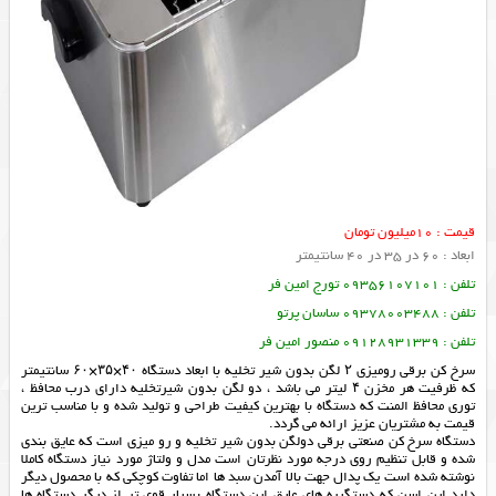
قیمت : 10میلیون تومان
ابعاد : 60 در 35 در 40 سانتیمتر
تلفن : 09356107101 تورج امین فر
تلفن : 09378003488 ساسان پرتو
تلفن : 09128931339 منصور امین فر
سرخ کن برقی رومیزی ۲ لگن بدون شیر تخلیه با ابعاد دستگاه ۴۰×۳۵×۶۰ سانتیمتر
که ظرفیت هر مخزن ۴ لیتر می باشد ، دو لگن بدون شیرتخلیه دارای درب محافظ ،
توری محافظ المنت که دستگاه با بهترین کیفیت طراحی و تولید شده و با مناسب ترین
قیمت به مشتریان عزیز ارائه می گردد.
دستگاه سرخ کن صنعتی برقی دولگن بدون شیر تخلیه و رو میزی است که عایق بندی
شده و قابل تنظیم روی درجه مورد نظرتان است مدل و ولتاژ مورد نیاز دستگاه کاملا
نوشته شده است یک پدال جهت بالا آمدن سبد ها اما تفاوت کوچکی که با محصول دیگر
دارد این اسن که دستگیره های عایق این دستگاه بسیار قوی تر از دیگر دستگاه ها