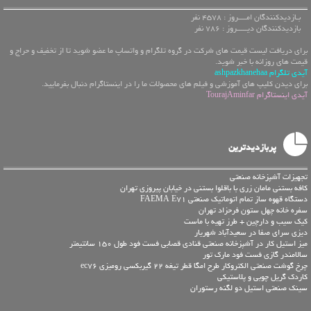
بـازدیدکنندگان امــــروز : 4578 نفر
بازدیدکنندگان دیـــــروز : 786 نفر
برای دریافت لیست قیمت های شرکت در گروه تلگرام و واتساپ ما عضو شوید تا از تخفیف و حراج و
قیمت های روزانه با خبر شوید.
آیدی تلگرام ashpazkhanehaa
برای دیدن کلیپ های آموزشی و فیلم های محصولات ما را در اینستاگرام دنبال بفرمایید.
آیدی اینستاگرام TourajAminfar
پربازدیدترین
تجهیزات آشپزخانه صنعتی
کافه بستنی مامان زری با باقلوا بستنی در خیابان پیروزی تهران
دستگاه قهوه ساز تمام اتوماتیک صنعتی FAEMA E71
سفره خانه چهل ستون فرحزاد تهران
کیک سیب و دارچین + طرز تهیه با ماست
دیزی سرای صفا در سعیدآباد شهریار
میز استیل کار در آشپزخانه صنعتی قنادی قصابی فست فود طول 150 سانتیمتر
سالامندر گازی فست فود مارک تور
چرخ گوشت صنعتی الکتروکار طرح امگا قطر تیغه 22 گیربکسی رومیزی ec76
کاردک گریل چوبی و پلاستیکی
سینک صنعتی استیل دو لگنه رستوران