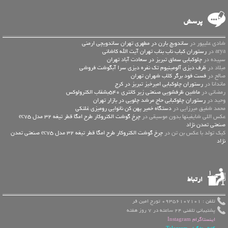
پرسش
شادی علیپور در
ساندویچ بارن در مطهری تهران ساندویچی ارمنی
arya در
رستوران کباب ناب بناب تهران آیت الله کاشانی
سپیده در
چلوکبابی سماق تبریز در سعادت آباد تهران
میلاد در
ظرف دیزی آلومینیوم تک نفره دیزی سرا آبگوشت فروشی
صالح در
فست فود برگر کلاب شهران تهران
ماندانا در
رستوران چلوکبابی امیرخیز تبریز در کرج
رمضانی در
ماشین ظرفشویی صنعتی زیر کانتری 540بشقاب الکترولوکس
وحید در
رستوران چلوکبابی حاج مرشد چلویی در بازار تهران
محمد شفیق میرزایی در
دستگاه خمیر پهن کن نانوایی رومیزی غلتکی
عكس اللي شايفينها بدون موسيقى در
چرخ گوشت الکتروکار طرح امگا قطر تیغه 32 مدل ec75
صنعتی تمدن نژاد
کیک تولد با عکس بن تن در
چرخ گوشت الکتروکار طرح امگا قطر تیغه 32 مدل ec75 صنعتی تمدن
نژاد
ارتباط
تلفن : 09356107101 تورج امین فر
پشتیبانی تلفنی 24 ساعته در 7 روز هفته
اینستاگرام Instagram