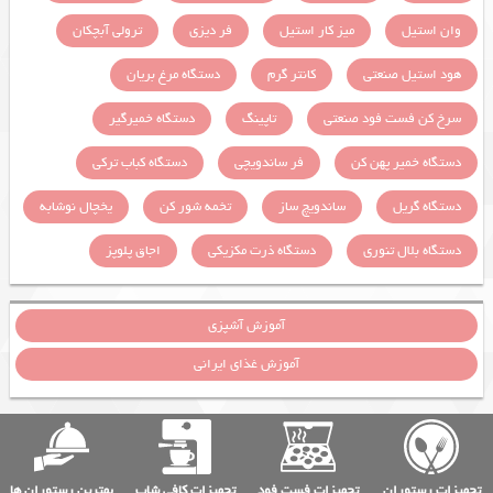
وان استیل
میز کار استیل
فر دیزی
ترولی آبچکان
هود استیل صنعتی
کانتر گرم
دستگاه مرغ بریان
سرخ کن فست فود صنعتی
تاپینگ
دستگاه خمیرگیر
دستگاه خمیر پهن کن
فر ساندویچی
دستگاه کباب ترکی
دستگاه گریل
ساندویچ ساز
تخمه شور کن
یخچال نوشابه
دستگاه بلال تنوری
دستگاه ذرت مکزیکی
اجاق پلوپز
آموزش آشپزی
آموزش غذای ایرانی
تجهیزات رستوران
تجهیزات فست فود
تجهیزات کافی شاپ
بهترین رستوران ها