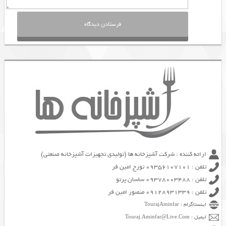
ارائه کننده : شرکت آشپزخانه ها (تولیدی تجهیزات آشپزخانه صنعتی)
تلفن : 09356107101 تورج امین فر
تلفن : 09378003488 ساسان پرتو
تلفن : 09128931339 منصور امین فر
اینستاگرام : TourajAminfar
ایمیل : Touraj.Aminfar@Live.Com