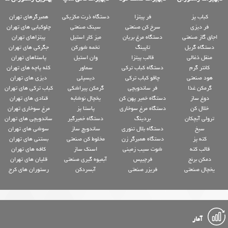
کباب پز
فر پیتزا
دستگاه ذرت مکزیکی
همبرگرهای تهران
فر دیزی
سرخ کن صنعتی
سینک صنعتی
چلوکبابی های تهران
اجاق گاز صنعتی
دستگاه مرغ بریان
میز کار استیل
پیتزاهای تهران
دستگاه گریل
تاپینگ
تخمه شورکن
جگرکی های تهران
منقل ذغالی
قالب پیتزا
وان استیل
پاستاهای تهران
کانتر گرم
دستگاه کباب ترکی
سماور
کله پاچه های تهران
هود صنعتی
چاقو کباب ترکی
دیسپلی
دیزی های تهران
گرمکن غذا
فر ساندویچی
گرمکن پیراشکی
کباب ترکی های تهران
دوغ ساز
دستگاه خمیر پهن کن
یخچال نوشابه
قنادی های تهران
خلال کن
دستگاه مرغ سوخاری
پاستا پز
مرغ سوخاری تهران
ترولی آبچکان
بردینگ
دستگاه خمیرگیر
ساندویچی های تهران
سیخ
دستگاه بلال تنوری
ساندویچ ساز
سوشی های تهران
کته پز
دستگاه همبرگر زن
مخلوط کن صنعتی
بستنی های تهران
قالب کته
شوت سیب زمینی
اسنک ساز
کافه های تهران
دمکن برنج
فرچیپس
آبمیوه گیری صنعتی
قلیان های تهران
یخچال صنعتی
فریزر صنعتی
آبسردکن
رستوران های کرج
آمار