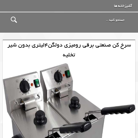
آشپزخانه ها
سرخ کن صنعتی برقی رومیزی دولگن4لیتری بدون شیر
تخلیه