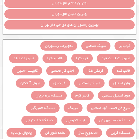
بهترین قنادی های تهران
بهترین قلیان های تهران
بهترین رستوران های دی جی دار تهران
کباب پز
سینک صنعتی
تجهیزات رستوران
تجهیزات فست فود
فر پیتزا
قالب پیتزا
تجهیزات کافه
قالب کته
گرمکن غذا
اجاق گاز صنعتی
کابینت استیل
وان استیل
میز کار استیل
فر دیزی
ترولی آبچکان
هود استیل صنعتی
کانتر گرم
دستگاه مرغ بریان
سرخ کن فست فود صنعتی
تاپینگ
دستگاه خمیرگیر
دستگاه خمیر پهن کن
فر ساندویچی
دستگاه کباب ترکی
دستگاه گریل
ساندویچ ساز
تخمه شور کن
یخچال نوشابه