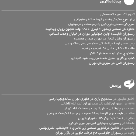
پربازدیدترین
تجهیزات آشپزخانه صنعتی
پیتزا مرغ مکزیکی + طرز تهیه ساده رستورانی
سرخ کن صنعتی طرح دین با ترموستات و ترموکوپل
مخلوط کن صنعتی ویکتور 6 لیتری 2500 وات معجون رویال ویتامینه
رستوران شایسته اولین چلوکبابی تهران در خیابان وحدت اسلامی
رستوران وکیل التجار در تهران میدان محمدیه
پمپ سس کوچک پلاستیکی 700 سی سی ساندویچی
قالب کته کبابی قالبی تک نفره و دو نفره
ساندویچ میکر دو صفحه مارک الکو
کباب پز گازی استیل شعله برنری با هود کلبه ای
رستوران البرز در سهروردی تهران
پرسش
شادی علیپور در
ساندویچ بارن در مطهری تهران ساندویچی ارمنی
arya در
رستوران کباب ناب بناب تهران آیت الله کاشانی
سپیده در
چلوکبابی سماق تبریز در سعادت آباد تهران
میلاد در
ظرف دیزی آلومینیوم تک نفره دیزی سرا آبگوشت فروشی
صالح در
فست فود برگر کلاب شهران تهران
ماندانا در
رستوران چلوکبابی امیرخیز تبریز در کرج
رمضانی در
ماشین ظرفشویی صنعتی زیر کانتری 540بشقاب الکترولوکس
وحید در
رستوران چلوکبابی حاج مرشد چلویی در بازار تهران