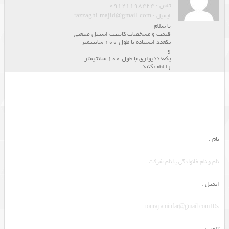
تلفن : 09121198424
ایمیل : razzaghi.majid@gmail.com
با سلام
قیمت و مشخصات کابینت استیل صنعتی
یکعدد ایستاده با طول 100 سانتیمتر
و
یکعدددیواری با طول 100 سانتیمتر
را لطف کنید
نام :
ایمیل :
تلفن :