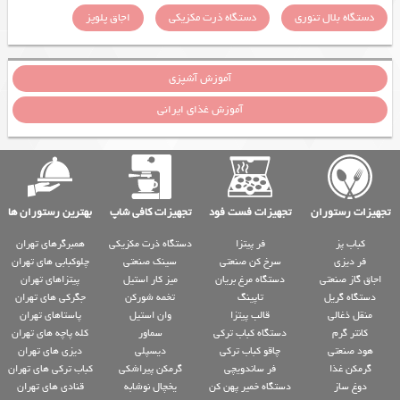
دستگاه بلال تنوری
دستگاه ذرت مکزیکی
اجاق پلوپز
آموزش آشپزی
آموزش غذای ایرانی
تجهیزات رستوران
تجهیزات فست فود
تجهیزات کافی شاپ
بهترین رستوران ها
کباب پز
فر پیتزا
دستگاه ذرت مکزیکی
همبرگرهای تهران
فر دیزی
سرخ کن صنعتی
سینک صنعتی
چلوکبابی های تهران
اجاق گاز صنعتی
دستگاه مرغ بریان
میز کار استیل
پیتزاهای تهران
دستگاه گریل
تاپینگ
تخمه شورکن
جگرکی های تهران
منقل ذغالی
قالب پیتزا
وان استیل
پاستاهای تهران
کانتر گرم
دستگاه کباب ترکی
سماور
کله پاچه های تهران
هود صنعتی
چاقو کباب ترکی
دیسپلی
دیزی های تهران
گرمکن غذا
فر ساندویچی
گرمکن پیراشکی
کباب ترکی های تهران
دوغ ساز
دستگاه خمیر پهن کن
یخچال نوشابه
قنادی های تهران