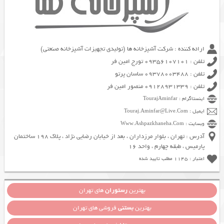
ارائه کننده : شرکت آشپزخانه ها (تولیدی تجهیزات آشپزخانه صنعتی)
تلفن : 09356107101 تورج امین فر
تلفن : 09378003488 ساسان پرتو
تلفن : 09128931339 منصور امین فر
اینستاگرام : TourajAminfar
ایمیل : Touraj.Aminfar@Live.Com
وبسایت : Www.Ashpazkhaneha.Com
آدرس : تهران ، بلوار مرزداران ، بعد از خیابان رضایی نژاد ، پلاک 198 ساختمان
پارمیس ، طبقه چهارم ، واحد 16
اعتبار : 1145 مطلب تایید شده
بهترین
رستوران
های تهران
بهترین
بستنی
فروشی های تهران