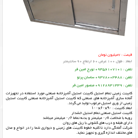
قیمت : 7میلیون تومان
ابعاد : طول 100 عرض 60 ارتفاع 90 سانتیمتر
تلفن : 09356107101 تورج امین فر
تلفن : 09378003488 ساسان پرتو
تلفن : 09128931339 منصور امین فر
کابینت زمینی تمام استیل کابینت استیل آشپزخانه صنعتی مورد استفاده در تجهیزات
آماده سازی آشپزخانه های صنعتی که کابینت استیل آشپزخانه صنعتی کابینت استیل
زمینی از ورق استیل مرغوب تولید می گردد.
ابعاد کابینت : ۹۰×۶۰×۱۰۰
کابینت استیل صنعتی تمام استیل خشدار
رویه با ضخامت ۰/۸ میلیمتر و بدنه تماما ۰/۶ میلیمتر میباشد
دارای طبقه و درب های کشوئی با ریل های روان
شرکت آمادگی دارد تا کلیه خطوط کابینت های زمینی و دیواری شما را در انواع و مدل
های مختلف اندازه گیری و تجهیز نماید.