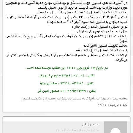
در آشپزخانه های استیل جهت شستشو و بهداشتی بودن محیط آشپزخانه و همچنین
مورد تایید وزارت بهداشت، کابینت ها باید از نوع استیل باشند.
بدنه ساخته شده از استیل ضخامت ۰.۶ میل ، ۰.۸ میل ، یک میل
استیل آلیاژ ۳۰۴ ضد زنگ ، ۴۳۰ بگیر (درصورت استفاده در آزمایشگاه ها و کار با
اسید میتوان با استیل ضد اسید آلیاژ ۳۱۶ ساخته شود.)
نو ع استیل : استیل خشدار(ضد خش)
مدل درب ها در دو نوع ریلی و لولایی
پایه ثابت یا قابل تنظیم (در صورت درخواست جهت جابجایی آسان چرخ دار ساخته می
شود)
ساخت کابینت استیل آشپزخانه
قیمت کابینت استیل آشپزخانه مناسب
ارائه
کابینت استیل صنعتی
به همراه خدمات پس از فروش و گارانتی تقدیم مشتریان
می گردد.
در تاریخ 15 فروردین 1400 این مطلب نوشته شده است.
تلفن : 09356107101 تورج امین فر
تلفن : 09378003488 ساسان پرتو
تلفن : 09128931339 منصور امین فر
دسته بندی :
تجهیزات آشپزخانه صنعتی
,
تجهیزات رستوران
,
کابینت استیل
تعداد بازدید : 4590
مجید رزاقی
1400/01/30 ساعت 23:02