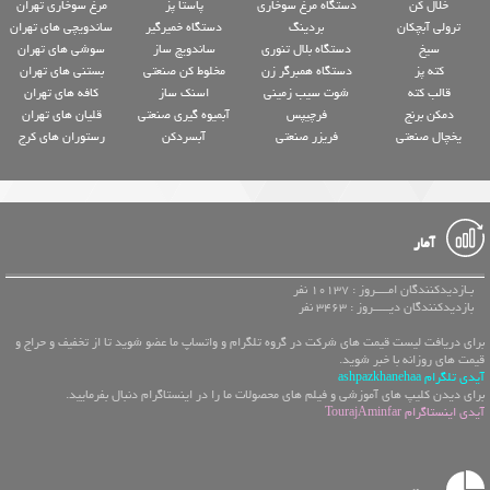
خلال کن
دستگاه مرغ سوخاری
پاستا پز
مرغ سوخاری تهران
ترولی آبچکان
بردینگ
دستگاه خمیرگیر
ساندویچی های تهران
سیخ
دستگاه بلال تنوری
ساندویچ ساز
سوشی های تهران
کته پز
دستگاه همبرگر زن
مخلوط کن صنعتی
بستنی های تهران
قالب کته
شوت سیب زمینی
اسنک ساز
کافه های تهران
دمکن برنج
فرچیپس
آبمیوه گیری صنعتی
قلیان های تهران
یخچال صنعتی
فریزر صنعتی
آبسردکن
رستوران های کرج
آمار
بـازدیدکنندگان امــــروز : 10137 نفر
بازدیدکنندگان دیـــــروز : 3463 نفر
برای دریافت لیست قیمت های شرکت در گروه تلگرام و واتساپ ما عضو شوید تا از تخفیف و حراج و
قیمت های روزانه با خبر شوید.
آیدی تلگرام ashpazkhanehaa
برای دیدن کلیپ های آموزشی و فیلم های محصولات ما را در اینستاگرام دنبال بفرمایید.
آیدی اینستاگرام TourajAminfar