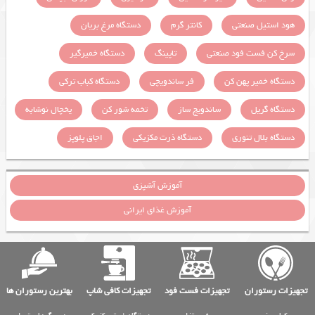
هود استیل صنعتی
کانتر گرم
دستگاه مرغ بریان
سرخ کن فست فود صنعتی
تاپینگ
دستگاه خمیرگیر
دستگاه خمیر پهن کن
فر ساندویچی
دستگاه کباب ترکی
دستگاه گریل
ساندویچ ساز
تخمه شور کن
یخچال نوشابه
دستگاه بلال تنوری
دستگاه ذرت مکزیکی
اجاق پلوپز
آموزش آشپزی
آموزش غذای ایرانی
تجهیزات رستوران
تجهیزات فست فود
تجهیزات کافی شاپ
بهترین رستوران ها