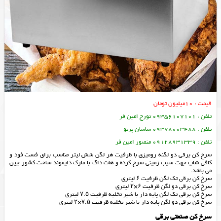
قیمت : 10میلیون تومان
تلفن : 09356107101 تورج امین فر
تلفن : 09378003488 ساسان پرتو
تلفن : 09128931339 منصور امین فر
سرخ کن برقی دو لگنه رومیزی با ظرفیت هر لگن شش لیتر مناسب برای فست فود و
کافی شاپ جهت سیب زمینی سرخ کرده و هات داگ با مارک دایموند ساخت کشور چین
می باشد.
سرخ کن برقی تک لگن ظرفیت ۶ لیتری
سرخ کن برقی دو لگن ظرفیت ۶×۲ لیتری
سرخ کن برقی تک لگن پایه دار با شیر تخلیه ظرفیت ۷.۵ لیتری
سرخ کن برقی دو لگن پایه دار با شیر تخلیه ظرفیت ۷.۵×۲ لیتری
سرخ کن صنعتی برقی