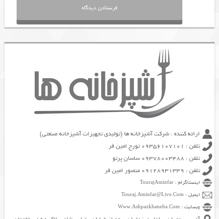
ارائه کننده : شرکت آشپزخانه ها (تولیدی تجهیزات آشپزخانه صنعتی)
تلفن : 09356107101 تورج امین فر
تلفن : 09378003488 ساسان پرتو
تلفن : 09128931339 منصور امین فر
اینستاگرام : TourajAminfar
ایمیل : Touraj.Aminfar@Live.Com
وبسایت : Www.Ashpazkhaneha.Com