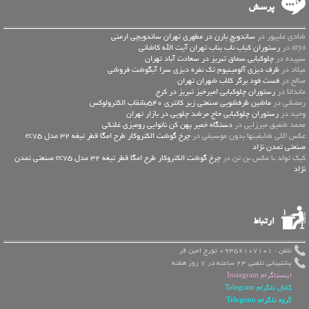
پرسش
شادی علیپور در
ساندویچ بارن در مطهری تهران ساندویچی ارمنی
arya در
رستوران کباب ناب بناب تهران آیت الله کاشانی
سپیده در
چلوکبابی سماق تبریز در سعادت آباد تهران
میلاد در
ظرف دیزی آلومینیوم تک نفره دیزی سرا آبگوشت فروشی
صالح در
فست فود برگر کلاب شهران تهران
ماندانا در
رستوران چلوکبابی امیرخیز تبریز در کرج
رمضانی در
ماشین ظرفشویی صنعتی زیر کانتری 540بشقاب الکترولوکس
وحید در
رستوران چلوکبابی حاج مرشد چلویی در بازار تهران
محمد شفیق میرزایی در
دستگاه خمیر پهن کن نانوایی رومیزی غلتکی
عكس اللي شايفينها بدون موسيقى در
چرخ گوشت الکتروکار طرح امگا قطر تیغه 32 مدل ec75
صنعتی تمدن نژاد
کیک تولد با عکس بن تن در
چرخ گوشت الکتروکار طرح امگا قطر تیغه 32 مدل ec75 صنعتی تمدن
نژاد
ارتباط
تلفن : 09356107101 تورج امین فر
پشتیبانی تلفنی 24 ساعته در 7 روز هفته
اینستاگرام Instagram
کانال تلگرام Telegram
گروه تلگرام Telegram