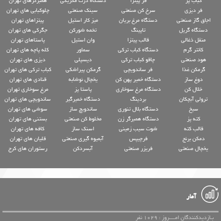
کباب پز
فر پیتزا
دستگاه ذرت مکزیکی
همبرگرهای تهران
فر دیزی
سرخ کن صنعتی
سینک صنعتی
چلوکبابی های تهران
اجاق گاز صنعتی
دستگاه مرغ بریان
میز کار استیل
پیتزاهای تهران
دستگاه گریل
تاپینگ
تخمه شورکن
جگرکی های تهران
منقل ذغالی
قالب پیتزا
وان استیل
پاستاهای تهران
کانتر گرم
دستگاه کباب ترکی
سماور
کله پاچه های تهران
هود صنعتی
چاقو کباب ترکی
دیسپلی
دیزی های تهران
گرمکن غذا
فر ساندویچی
گرمکن پیراشکی
کباب ترکی های تهران
دوغ ساز
دستگاه خمیر پهن کن
یخچال نوشابه
قنادی های تهران
خلال کن
دستگاه مرغ سوخاری
پاستا پز
مرغ سوخاری تهران
ترولی آبچکان
بردینگ
دستگاه خمیرگیر
ساندویچی های تهران
سیخ
دستگاه بلال تنوری
ساندویچ ساز
سوشی های تهران
کته پز
دستگاه همبرگر زن
مخلوط کن صنعتی
بستنی های تهران
قالب کته
شوت سیب زمینی
اسنک ساز
کافه های تهران
دمکن برنج
فرچیپس
آبمیوه گیری صنعتی
قلیان های تهران
یخچال صنعتی
فریزر صنعتی
آبسردکن
رستوران های کرج
آمار
بـازدیدکنندگان امــــروز : 1029 نفر