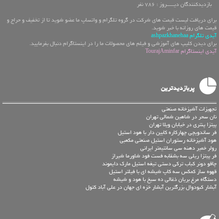
بازدیدکنندگان دیـــــروز : 786 نفر
برای دریافت لیست قیمت های شرکت در گروه تلگرام و واتساپ ما عضو شوید تا از تخفیف و حراج و
قیمت های روزانه با خبر شوید.
آیدی تلگرام ashpazkhanehaa
برای دیدن کلیپ های آموزشی و فیلم های محصولات ما را در اینستاگرام دنبال بفرمایید.
آیدی اینستاگرام TourajAminfar
پربازدیدترین
تجهیزات آشپزخانه صنعتی
نان سحر در شاهین شمالی تهران
پیتزا پنتری در خیابان ویلا تهران
فر ساندویچی چهارکاره کابین دار با هود استیل
هود آشپزخانه رستوران استیل صنعتی مکعبی
رولر خمیر دهنه سی سانتیمتر ایرانی
فر پیتزا ریلی سه بشقابه فست فود شاورما شیراز
چاقو دونر کباب ترکی دستی تیغه استیل مارک دایموند
قهوه ساز کمکس سه کاپ شیشه ای با فیلتر استیل
دستگاه مرغ بریان ذغالی ده سیخ با هود و شیشه
آبشار کبودوال بزرگترین آبشار خزه ای جهان در علی آباد کتول