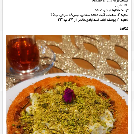
اینستاگرام baklava_chi
باکلاواچی
تولید باقلوا ترکی، کنافه
شعبه ۲: سعادت آباد، علامه شمالی، نبش۱۸شرقی، پ۴۵
شعبه ۱: یوسف آباد، اسدآبادی،بالاتر از ۳۷، پ۳۲۱
کنافه