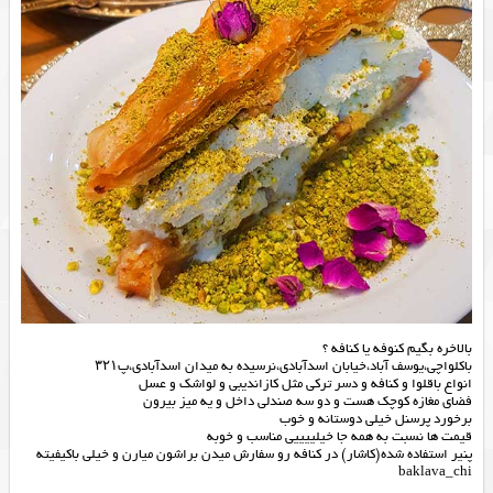
بالاخره بگیم کنوفه یا کنافه ؟
باکلواچی،یوسف آباد،خیابان اسدآبادی،نرسیده به میدان اسدآبادی،پ۳۲۱
انواع باقلوا و کنافه و دسر ترکی مثل کازاندیبی و لواشک و عسل
فضای مغازه کوچک هست و دو سه صندلی داخل و یه میز بیرون
برخورد پرسنل خیلی دوستانه و خوب
قیمت ها نسبت به همه جا خیلییییی مناسب و خوبه
پنیر استفاده شده(کاشار) در کنافه رو سفارش میدن براشون میارن و خیلی باکیفیته
baklava_chi