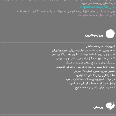
قیمت های روزانه با خبر شوید.
آیدی تلگرام ashpazkhanehaa
برای دیدن کلیپ های آموزشی و فیلم های محصولات ما را در اینستاگرام دنبال بفرمایید.
آیدی اینستاگرام TourajAminfar
پربازدیدترین
تجهیزات آشپزخانه صنعتی
ساندویچی اغذیه مقدم در خیابان میرزای شیرازی تهران
اجاق پلوپز چهار شعله کوره دار تمام پروفیلی گازی زمینی
گرمکن غذا 50 نفره گازی اداری پرسنلی و رستورانی
بردینگ پودر زن مرغ سوخاری برند ایرکینگ
سفره خانه سنتی ته تغاری در تهران اشرفی اصفهانی
گفگیر طوری استیل شماره30 خارجی
هات بنماری برقی 2 لگن 16 لیتری
فر مرکب آشپزی قهوه خانه هفت کاره با هود
پاتیل سرخ کن ماهیتابه گردان 120لیتری
کافه رستوران پلاس در عظیمیه کرج
پرسش