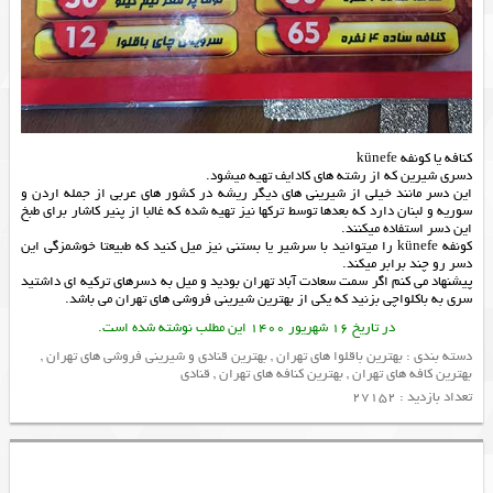
کنافه یا کونفه künefe
دسری شیرین که از رشته های کادایف تهیه میشود.
این دسر مانند خیلی از شیرینی های دیگر ریشه در کشور های عربی از جمله اردن و
سوریه و لبنان دارد که بعدها توسط ترکها نیز تهیه شده که غالبا از پنیر کاشار برای طبخ
این دسر استفاده میکنند.
کونفه künefe را میتوانید با سرشیر یا بستنی نیز میل کنید که طبیعتا خوشمزگی این
دسر رو چند برابر میکند.
پیشنهاد می کنم اگر سمت سعادت آباد تهران بودید و میل به دسرهای ترکیه ای داشتید
سری به باکلواچی بزنید که یکی از
بهترین شیرینی فروشی های تهران
می باشد.
در تاریخ 16 شهریور 1400 این مطلب نوشته شده است.
دسته بندی :
بهترین باقلوا های تهران
,
بهترین قنادی و شیرینی فروشی های تهران
,
بهترین کافه های تهران
,
بهترین کنافه های تهران
,
قنادی
تعداد بازدید : 27152