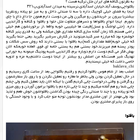
به نظرتون کنافه های ایران مثل ترکیه هست ؟
باکلواچی،یوسف آباد،خیابان اسدآبادی،نرسیده به میدان اسدآبادی،پ۳۲۱
اینجا یه فضای خیلی کوچیک داره با سه تا صندلی داخل و یه میز تو پیاده رو،تقریبا
بیشتریا بیرون بر خریدشون رو میگیرن ولی من دوست دارم همون جا داغ داغ با چای
بخورم. اینجا انواع باقلواها و دسرهای متفاوت مثل حلوا و باقلوا و کنافه و کازاندیبی
داره. (حتی لواشک و عسل)قیمت ها خیلیییی خوبه واقعا ،از برخوردشون هم خیلی
راضی هستم ،کلا زمان آماده سازی کنافه مقداری طول میکشه ولی به قدری پنیر کنافه
خوشمزه بود که میارزه صبر کنید،میتونید در کنارش سرشیر بگیرید ،یعنی حتما بگیرید
که خیلی خوبه(فقط مقدارش کمه)،یه باقلوا با بستنی دارند که روش سس شکلات و
پودر پسته هم میریزند،خود بستنی هم یه بستنی خامه ای فوق العاده خوبه،که الان
بهش فکر می کنم دوست دارم دوباره برم، کازاندیبی شبیه پودینگ میمونه ،یه جورایی
تهدیگ شیر هست،که من اصلش رو بیشتر از اینجا دوست داشتم،یه مزه و ادویه
خاصی داشت که خیلی نپسندیدم.
baklava_chi
امشب بعد از شام هوس باقلوا کردیم و رفتیم باکلواچی بعد از ساعت کاری رسیدیم و
در حال تعطیل کردن بودن ولی بخاطر ما مغازه رو تعطیل نکردن و با روی باز سفارشمون
رو گرفتن و وقتی درخواست چایی کردیم گفتن با اینکه الان باید تعطیل کنیم ولی چشم
چایی شما رو هم آماده میکنیم و چند تا چایی تازه دم با باقلوا برامون آوردن و روی میزی
که تو پیاده رو با چند تا صندلی رنگی چیده بودن گذاشتن باقلواشون خوش طعم و لذیذ
بود ولی مهمتر از اون مشتری مدار بودنشون توجه منو جلب کرد و با وجود خستگی با
روی باز پذیرای مشتری بودن.
باقلوا