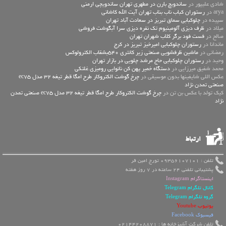
شادی علیپور در
ساندویچ بارن در مطهری تهران ساندویچی ارمنی
arya در
رستوران کباب ناب بناب تهران آیت الله کاشانی
سپیده در
چلوکبابی سماق تبریز در سعادت آباد تهران
میلاد در
ظرف دیزی آلومینیوم تک نفره دیزی سرا آبگوشت فروشی
صالح در
فست فود برگر کلاب شهران تهران
ماندانا در
رستوران چلوکبابی امیرخیز تبریز در کرج
رمضانی در
ماشین ظرفشویی صنعتی زیر کانتری 540بشقاب الکترولوکس
وحید در
رستوران چلوکبابی حاج مرشد چلویی در بازار تهران
محمد شفیق میرزایی در
دستگاه خمیر پهن کن نانوایی رومیزی غلتکی
عكس اللي شايفينها بدون موسيقى در
چرخ گوشت الکتروکار طرح امگا قطر تیغه 32 مدل ec75
صنعتی تمدن نژاد
کیک تولد با عکس بن تن در
چرخ گوشت الکتروکار طرح امگا قطر تیغه 32 مدل ec75 صنعتی تمدن
نژاد
ارتباط
تلفن : 09356107101 تورج امین فر
پشتیبانی تلفنی 24 ساعته در 7 روز هفته
اینستاگرام Instagram
کانال تلگرام Telegram
گروه تلگرام Telegram
یوتیوب Youtube
فیسبوک Facebook
تلفن شرکت آشپزخانه ها : 02144208871