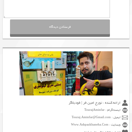
ارائه کننده : تورج امین فر | فودبلاگر
اینستاگرام : TourajAminfar
ایمیل : Touraj.Aminfar@Gmail.com
وبسایت : Www.Ashpazkhaneha.Com