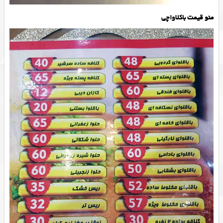
منو قیمت باکلاواچی