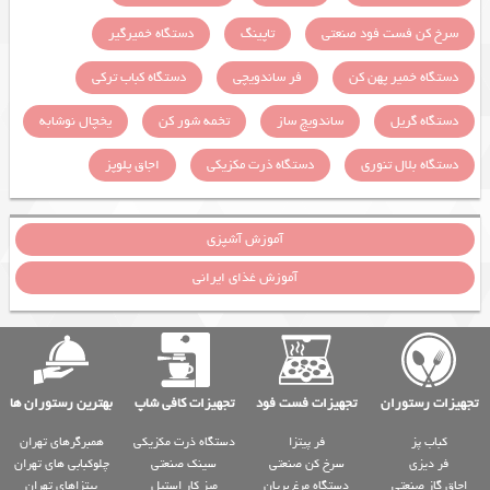
سرخ کن فست فود صنعتی
تاپینگ
دستگاه خمیرگیر
دستگاه خمیر پهن کن
فر ساندویچی
دستگاه کباب ترکی
دستگاه گریل
ساندویچ ساز
تخمه شور کن
یخچال نوشابه
دستگاه بلال تنوری
دستگاه ذرت مکزیکی
اجاق پلوپز
آموزش آشپزی
آموزش غذای ایرانی
تجهیزات رستوران
تجهیزات فست فود
تجهیزات کافی شاپ
بهترین رستوران ها
کباب پز
فر پیتزا
دستگاه ذرت مکزیکی
همبرگرهای تهران
فر دیزی
سرخ کن صنعتی
سینک صنعتی
چلوکبابی های تهران
اجاق گاز صنعتی
دستگاه مرغ بریان
میز کار استیل
پیتزاهای تهران