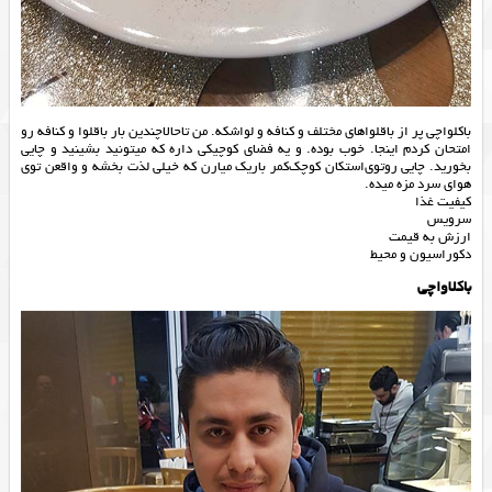
باکلواچی پر از باقلواهای مختلف و کنافه و لواشکه. من تاحالا‌چندین بار باقلوا و کنافه رو
امتحان کردم اینجا. خوب بوده. و یه فضای کوچیکی داره که میتونید بشینید و چایی
بخورید. چایی رو‌توی‌استکان کوچک‌کمر باریک میارن که خیلی لذت بخشه و واقعن توی
هوای سرد مزه میده.
کیفیت غذا
سرویس
ارزش به قیمت
دکوراسیون و محیط
باکلاواچی