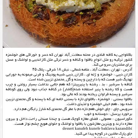
باکلاواچی یه کافه قنادی در محله سعادت_آباد تهران که دسر و خوراکی های خوشمزه
کشور ترکیه رو مثل انواع باقلوا و کنافه و دسر ترکی مثل کازاندیبی و لواشک و عسل
برای مشتریان سرو می کند.
آدرس : تهران ، سعادت آباد ، علامه شمالی ، نبش ۱۸ شرقی ، پلاک ۴۵
کازان دیبی : خوشمزه و ژله ای ، کازان_دیبی شبیه پودینگ و فرنی میمونه یه جورایی
تهدیگ شیر هست که با دارچین و پسته و گل_محمدی تزیین شده است.
کنافه با سرشیر : بد ، رشته با پنیرپیتزا که طعم جالبی نداشت بسیار روغنی و چرب
هست و کلا رشته با پنیر استفاده شده(کاشار) در کنافه جذاب نبود ولی روی کونافه
سرشیر و پسته فراوان ریخته بودند که عالی بود.
باقلوا بستنی : خوشمزه ، باقلوای تازه با بستنی خامه ای که با پسته و گل محمدی تزیین
شده بود ، طعم خیلی خوشمزه و لذیذی داشت.
سرویس چای : چای خوش طعم تازه دم با عطر گل محمدی که شارژ رایگان هم دارد.
برخورد پرسنل : دوستانه و خوب
دکوراسیون : معمولی ، فضای مغازه کوچک هست و چندتا صندلی راحت داخل و بیرون
مغازه دارند و ویترین مغازشون با باقلوا و لواشک و حلوای هویج چشم نواز هست.
dessert kanafeh kunefe baklava kazandibi
جای پارک ماشین در کوچه پیدا می کنید.