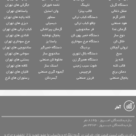
دستگاه گریل
تاپینگ
تخمه شورکن
جگرکی های تهران
منقل ذغالی
قالب پیتزا
وان استیل
پاستاهای تهران
کانتر گرم
دستگاه کباب ترکی
سماور
کله پاچه های تهران
هود صنعتی
چاقو کباب ترکی
دیسپلی
دیزی های تهران
گرمکن غذا
فر ساندویچی
گرمکن پیراشکی
کباب ترکی های تهران
دوغ ساز
دستگاه خمیر پهن کن
یخچال نوشابه
قنادی های تهران
خلال کن
دستگاه مرغ سوخاری
پاستا پز
مرغ سوخاری تهران
ترولی آبچکان
بردینگ
دستگاه خمیرگیر
ساندویچی های تهران
سیخ
دستگاه بلال تنوری
ساندویچ ساز
سوشی های تهران
کته پز
دستگاه همبرگر زن
مخلوط کن صنعتی
بستنی های تهران
قالب کته
شوت سیب زمینی
اسنک ساز
کافه های تهران
دمکن برنج
فرچیپس
آبمیوه گیری صنعتی
قلیان های تهران
یخچال صنعتی
فریزر صنعتی
آبسردکن
رستوران های کرج
آمار
بـازدیدکنندگان امــــروز : 8145 نفر
بازدیدکنندگان دیـــــروز : 3463 نفر
برای دریافت لیست قیمت های شرکت در گروه تلگرام و واتساپ ما عضو شوید تا از تخفیف و حراج و