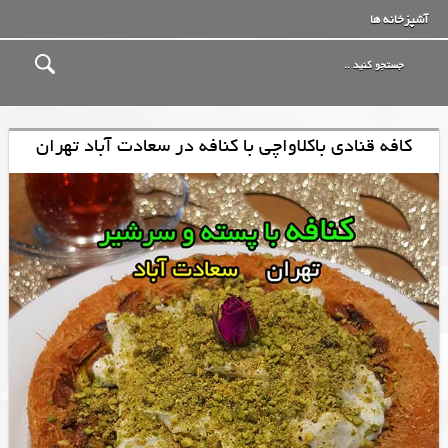
آشپزخانه ها
کافه قنادی باکلاواچی با کنافه در سعادت آباد تهران