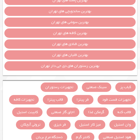
بهترین پاستا های تهران
بهترین ساندویچی های تهران
بهترین سوشی های تهران
بهترین کافه های تهران
بهترین قنادی های تهران
بهترین قلیان های تهران
بهترین رستوران های دی جی دار تهران
کباب پز
سینک صنعتی
تجهیزات رستوران
تجهیزات فست فود
فر پیتزا
قالب پیتزا
تجهیزات کافه
قالب کته
گرمکن غذا
اجاق گاز صنعتی
کابینت استیل
وان استیل
میز کار استیل
فر دیزی
ترولی آبچکان
هود استیل صنعتی
کانتر گرم
دستگاه مرغ بریان