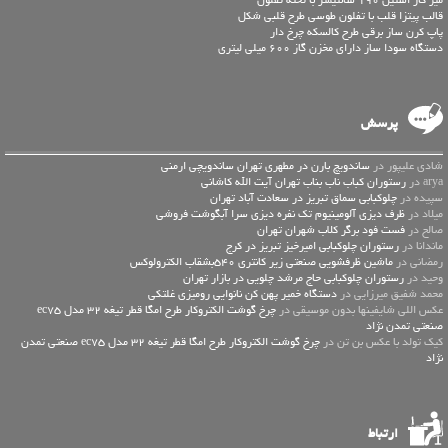
میز کار استیل 190 سانتیمتر با تخته تفلون
قالب پیتزا قلب با تفلون طوسی طرح قلبی شکل
پاپ کرن ساز برقی طرح کالسکه چرخ دار
دستگاه سودا ساز دارای مخزن گاز 600 میلی لیتری
پرسش
شادی علیپور در
ساندویچ بارن در مطهری تهران ساندویچی ارمنی
arya در
رستوران کباب ناب بناب تهران آیت الله کاشانی
سپیده در
چلوکبابی سماق تبریز در سعادت آباد تهران
میلاد در
ظرف دیزی آلومینیوم تک نفره دیزی سرا آبگوشت فروشی
صالح در
فست فود برگر کلاب شهران تهران
ماندانا در
رستوران چلوکبابی امیرخیز تبریز در کرج
رمضانی در
ماشین ظرفشویی صنعتی زیر کانتری 540بشقاب الکترولوکس
وحید در
رستوران چلوکبابی حاج مرشد چلویی در بازار تهران
محمد شفیق میرزایی در
دستگاه خمیر پهن کن نانوایی رومیزی غلتکی
عكس اللي شايفينها بدون موسيقى در
چرخ گوشت الکتروکار طرح امگا قطر تیغه 32 مدل ec75
صنعتی تمدن نژاد
کیک تولد با عکس بن تن در
چرخ گوشت الکتروکار طرح امگا قطر تیغه 32 مدل ec75 صنعتی تمدن
نژاد
ارتباط