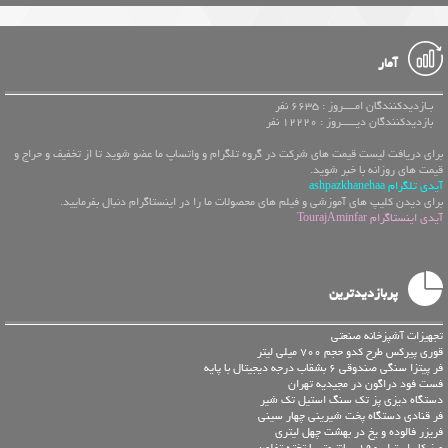
آمار
بـازدیدکنندگان امــــروز : 6635 نفر
بازدیدکنندگان دیـــــروز : 12220 نفر
برای دریافت لیست قیمت های شرکت در گروه تلگرام و واتساپ ما عضو شوید تا از تخفیف و حراج و
قیمت های روزانه با خبر شوید.
آیدی تلگرام ashpazkhanehaa
برای دیدن کلیپ های آموزشی و فیلم های محصولات ما را در اینستاگرام دنبال بفرمایید.
آیدی اینستاگرام TourajAminfar
پربازدیدترین
تجهیزات آشپزخانه صنعتی
قوری پیرکس طرح کدو حجم 700 میلی لیتر
فر پیتزا سنگی صندوقی 6 بشقاب درجه دیجیتال با پایه
فست فود دراگون در مجیدیه تهران
دستگاه دیزی پز تک سنگ استیل تک شیر
فر قنادی دستگاه پخت شیرینی چهار سینی
فریزر فالوده و یخ در بهشت چهل لیتری