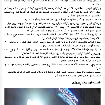
پیتزای روما : ترکیب گوشت گوساله رست شده با سینه مرغ و بیکن۹۰ درصد، ترکیب
جذابیه
پیتزای فوجیا : سالامی ۹۰ درصد گوشت به همراه ژامبون گوشت و مرغ 90 درصد و
بیکن ۹۰درصد، به نظرم این آیتم برای کسایی هست که طرفدار فرآورده های پروتئینی
باکیفیتن حتما عاشقش میشن
یه محیط خوش رنگ و متفاوت داره که روی هر قسمتش فکر شده بود
پرسنل خیلی سریع بودن و پیتزاها خیلی زود آماده میشد و به سرعت میومد روی میز
پیتزا میت کالزون کلاسیک ۲۷: پیتزا ۲۷ سانتی گوشت چرخ کرده و فلفل دلمه ای و
سس سیر که ترکیب طعمش حرف نداشت و نرم و لذیذ و پنیری بود
پیتزا روما کلاسیک ۳۳: پیتزا ۳۳ سانتی گوشت گوساله رست شده با سینه مرغ و بیکن
۹۰ درصد یه طعم سازی خوب که میشد ازش لذت برد
پیتزا فوجیا کلاسیک ۳۳: ترد بود با خمیر درست و پنیر خوش عطر همراه با سالامی ۹۰
درصد گوشت و ژامبون و بیکن که ترکیب دلچسبی بود
پیتزا چهارمزه کلاسیک ۲۷: چهار مدل پیتزای چیکابیت پپرونی و گارل استیک و وج بیت
و پپرونی که یه ترکیب عجیب و جالب بود میشد از همه طعم ها تست کرد
بیت برگر : یه برگر با گوشت گوساله و ژامبون مرغ ۹۰ درصد و پنیر گودا با نون دست
ساز پنیری که لذیذ بود و خوش طعم
ساندویچ رست بیف : گوشت رست شده با قارچ و پنیر و جعفری واقعا خوشمزه بود و دو
نفره
سیب زمینی ویژه بیت : سیب زمینی های برشته و ترد با ترکیب جعفری حرف نداشت
مناسب دورهمی های دوستانه و خانوادگی
فست فود بیت پیروزی