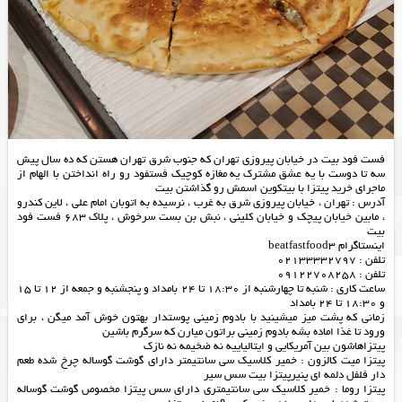
فست فود بیت در خیابان پیروزی تهران که جنوب شرق تهران هستن که ده سال پیش
سه تا دوست با یه عشق مشترک یه مغازه کوچیک فستفود رو راه انداختن با الهام از
ماجرای خرید پیتزا با بیتکوین اسمش رو گذاشتن بیت
آدرس : تهران ، خیابان پیروزی شرق به غرب ، نرسیده به اتوبان امام علی ، لاین کندرو
، مابین خیابان پیچک و خیابان کلینی ، نبش بن بست سرخوش ، پلاک 683 فست فود
بیت
اینستاگرام beatfastfood3
تلفن : 02133332797
تلفن : 09122708258
ساعت کاری : شنبه تا چهارشنبه از 18:30 تا 24 بامداد و پنجشنبه و جمعه از 12 تا 15
و 18:30 تا 24 بامداد
زمانی که پشت میز میشینید با بادوم زمینی پوستدار بهتون خوش آمد میگن ، برای
ورود تا غذا اماده بشه بادوم زمینی براتون میارن که سرگرم باشین
پیتزاهاشون بین آمریکایی و ایتالیاییه نه ضخیمه نه نازک
پیتزا میت کالزون : خمیر کلاسیک سی سانتیمتر دارای گوشت گوساله چرخ شده طعم
دار فلفل دلمه ای پنیرپیتزا بیت سس سیر
پیتزا روما : خمیر کلاسیک سی سانتیمتری دارای سس پیتزا مخصوص گوشت گوساله