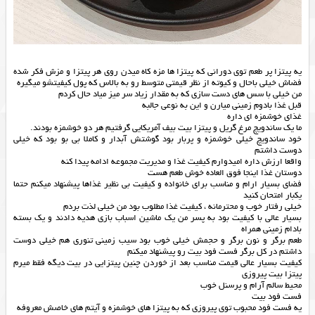
یه پیتزا پر طعم توی دورانی که پیتزا ها مزه کاه میدن روی هر پیتزا و مزش فکر شده
فضاش خیلی باحال و کیوته از نظر قیمتی متوسط رو به بالاس که پول کیفیتشو میگیره
من خیلی با سس های دست سازی که به مقدار زیاد سر میز میاد حال کردم
قبل غذا بادوم زمینی میارن و این به نوعی جالبه
غذای خوشمزه ای داره
ما یک ساندویچ مرغ گریل و پیتزا بیت بیف آمریکایی گرفتیم هر دو خوشمزه بودند.
خود ساندویچ خیلی خوشمزه و پربار بود گوشتش آبدار و کاملا بی بو بود که خیلی
دوست داشتم
واقعا ارزش داره امیدوارم کیفیت غذا و مدیریت مجموعه ادامه پیدا کنه
دوستان غذا اینجا فوق العاده خوش طعم هست
فضای بسیار ارام و مناسب برای خانواده و کیفیت بی نظیر غذاها پیشنهاد میکنم حتما
یکبار امتحان کنید
خیلی رفتار خوب و محترمانه ، کیفیت غذا مطلوب بود من خیلی لذت بردم
بسیار عالی با کیفیت بود به پسر من یک ماشین اسباب بازی هدیه دادند و یک بسته
بادام زمینی همراه
طعم برگر و نون برگر و حجمش خیلی خوب بود سیب زمینی تنوری هم خیلی دوست
داشتم در کل برگر فست فود بیت رو پیشنهاد میکنم
کیفیت بسیار عالی قیمت مناسب بعد از خوردن چنین پیتزایی در بیت دیگه فقط میرم
پیتزا بیت پیروزی
محیط سالم آرام و پرسنل خوب
فست فود بیت
یه فست فود محبوب توی پیروزی که به پیتزا های خوشمزه و آیتم های خاصش معروفه