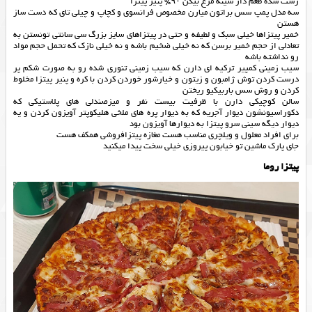
رست شده طعم دار سینه مرغ بیکن ۹۰% پنیر پیتزا
سه مدل پمپ سس براتون میارن مخصوص فرانسوی و کچاپ و چیلی تای که دست ساز
هستن
خمیر پيتزاها خیلی سبک و لطیفه و حتی در پيتزاهاي سایز بزرگ سی سانتی تونستن به
تعادلی از حجم خمیر برسن که نه خیلی ضخیم باشه و نه خیلی نازک که تحمل حجم مواد
رو نداشته باشه
سیب زمینی کمپیر ترکیه ای دارن که سیب زمینی تنوری شده رو به صورت شکم پر
درست کردن توش ژامبون و زیتون و خیارشور خوردن کردن با کره و پنیر پیتزا مخلوط
کردن و روش سس باربیکیو ریختن
سالن کوچیکی دارن با ظرفیت بیست نفر و میزصندلی های پلاستیکی که
دکوراسیونشون دیوار آجریه که به دیوار پره های ملخی هلیکوپتر آویزون کردن و یه
دیوار دیگه سینی سرو پیتزا به دیوارها آویزون بود
برای افراد معلول و ویلچری مناسب هست مغازه پیتزافروشی همکف هست
جای پارک ماشین تو خیابون پیروزی خیلی سخت پیدا میکنید
پیتزا روما