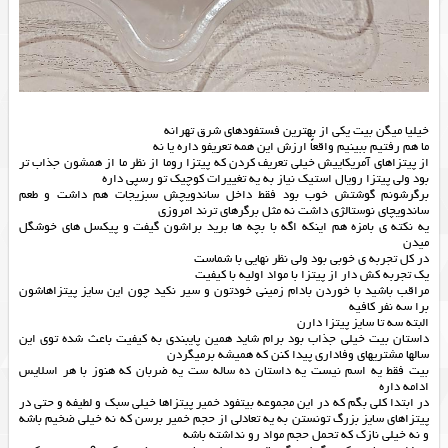
خیلیا میگن بیت یکی از بهترین فستفودهای شرق تهرانه
ما هم رفتیم ببینیم واقعاً ارزش این همه تعریفو داره یا نه
از پیتزاهای آمریکاییش خیلی تعریف کردن که پیتزا روما از نظر ما از همشون جذاب تر
بود ولی پیتزا رویال استیک نیاز به یه تغییرات کوچیک تو رسپی داره
برگرشونم گوشتش خوب بود فقط داخل ساندویچش سبزیجات هم داشت و طعم
ساندویچای نوستالژی داشت نه مثل برگرهای ترند امروزی
یه نکته ی بامزه هم اینکه اگه با بچه ها برید براشون گیفت و پیکسل های خوشگل
میدن
‏در کل تجربه ی خوبی بود ولی نظر نهایی با شماست
یک تجربه کش دار از پیتزا با مواد اولیه با کیفیت
مراقب باشید با خوردن بادام زمینی خودتون و سیر نکید چون این سایز پیتزاهاشون
برا سه نفر کافیه
البته سه تا سایز پیتزا دارن
داستان بیت خیلی جذاب بود برام شاید همین پایبندی به کیفیت باعث شده توی این
سالها مشتریهای وفاداری پیدا کنن که همیشه برمیگردن
بیت فقط یه اسم نیست یه داستان ده ساله ست یه ضربان که هنوز با هر اسلایس
ادامه داره
در ابتدا کلی بگم که در این مجموعه بیتفود خمیر پیتزاها خیلی سبک و لطیفه و حتی در
پیتزاهای سایز بزرگ تونستن به یه تعادلی از حجم خمیر برسن که نه خیلی ضخیم باشه
و نه خیلی نازک که تحمل حجم مواد رو نداشته باشه