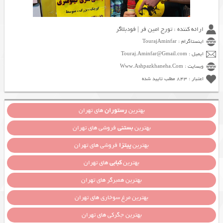
ارائه کننده : تورج امین فر | فودبلاگر
اینستاگرام : TourajAminfar
ایمیل : Touraj.Aminfar@Gmail.com
وبسایت : Www.Ashpazkhaneha.Com
اعتبار : 843 مطلب تایید شده
بهترین
رستوران
های تهران
بهترین
بستنی
فروشی های تهران
بهترین
پیتزا
فروشی های تهران
بهترین
کبابی
های تهران
بهترین همبرگر های تهران
بهترین مرغ سوخاری های تهران
بهترین جگرکی های تهران