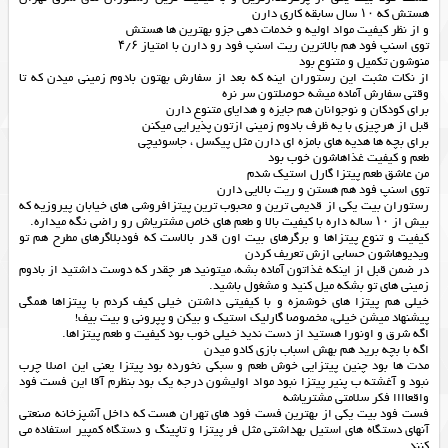
هستش که ۱۰ سال سابقه کاری دارن
و از نظر کیفیت مواد اولیه و خدمات دهی جزو بهترین ها هستش
توی اسنپ فود هم بالاترین ریت اسنپ فود رو دارن با امتیاز ۴/۶
منوشون تکمیل و متنوع بود
از نکات مثبت این رستوران اینه که بعد از سفارش بهتون بادوم زمینی میدن که تا
وقتی سفارش آماده میشه حوصلتون سر نره
برای کودکان و نوجوانان هم جایزه و هدایای متنوع دارن
قبل از هرچیزی با یه ظرف بادوم زمینی ازتون پذیرایی میکنن
برای بچه ها هدیه های بامزه ای دارن مثل پیکسل ، جاسوئیچی
طعم و کیفیت غذاهاشون خوب بود
من عاشق طعم پیتزا گارل استیک شدم
توی اسنپ فود هم هستن و ریت بالایی دارن
رستوران بيت یکی از قدیمی ترین و محبوب ترین پیتزافروشی های خیابان پیروزیه که
بیش از ۱۰ ساله داره با کیفیت بالا و طعم های خاص مشتریاش رو راضی نگه میداره.
کیفیت و تنوع پیتزاها و برگرهای بیت اون قدر بالاست که فودبلاگرهای مطرح هم تو
ویدیوهاشون حسابی ازش تعریف کردن
در ضمن قبل از اینکه غذاتون آماده بشه، میتونید هر چقدر که دوست داشتید از بادوم
زمینی های تو بشکه میل کنید و مشغول باشید.
خیلی هم پیتزا های خوشمزه و با کیفیتی داشتن خیلی کیف کردم با پیتزاها همگی
پیشنهاد میشن خیلی، مخصوصا گارلیک استیک و بیکن و پپرونی و بیت بیف!
اگه شرق و اونورا هستید از دست ندید خیلی خوب بود کیفیت و طعم پیتزاها.
اگه با بچه برید هم بهش اسباب بازی کادو میدن
مدت ها بود چنین پیتزایی خوش طعم و سبکی نخورده بود پیتزا یعنی این اصلا چرب
نبود و آغشته ب پنیر پیتزا نبود مواد اولیشون درجه یک بود بنظرم آقا این فست فود
واقعاااا فکر سلامتی مشتریاشه
فست فود بیت یکی از
بهترین فست فود های تهران
هست که داخل آشپزخانه صنعتی
آنهای دستگاه های استیل بهداشتی مثل
فر پیتزا
و
تاپینگ
و
دستگاه کمپیر
استفاده می
کنند.