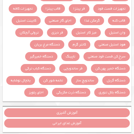
تجهیزات فست فود
فر پیتزا
قالب پیتزا
تجهیزات کافه
قالب کته
گرمکن غذا
اجاق گاز صنعتی
کابینت استیل
وان استیل
میز کار استیل
فر دیزی
ترولی آبچکان
هود استیل صنعتی
کانتر گرم
دستگاه مرغ بریان
سرخ کن فست فود صنعتی
تاپینگ
دستگاه خمیرگیر
دستگاه خمیر پهن کن
فر ساندویچی
دستگاه کباب ترکی
دستگاه گریل
ساندویچ ساز
تخمه شور کن
یخچال نوشابه
دستگاه بلال تنوری
دستگاه ذرت مکزیکی
اجاق پلوپز
آموزش آشپزی
آموزش غذای ایرانی