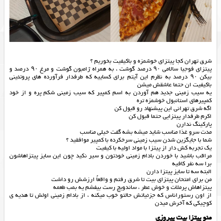
شرق تهران کجا پیتزای خوشمزه و باکیفیت بخوریم ؟
پیتزای فوجیا سالامی ۹۰ درصد گوشت ، به همراه ژامبون گوشت و مرغ ۹۰ درصد و
بیکن ۹۰ درصد به نظرم این آیتم برای کساییه که طرفدار فرآورده های پروتئینی
باکیفیت ان حتما عاشقش میشن
يه سيب زمینی جدید هم آوردن به اسم کمپیر که سیب زمینی شکم پره و از خود
کمپیرهای استانبول خوشمزه تره
اگه شرق تهرانی این پیشنهاد رو قبول کن
اکرم طرفدار پیتزایی حتما قبول کن
پارکینگ ندارن
مدت سرو غذا مناسب شاید میشه بشه گفت خیلی مناسب
شما با جایگزین شدن سیب زمینی سرخکرده با کمپیر موافقید ؟
یک تجربه کش دار از پیتزا با مواد اولیه با کیفیت
مراقب باشید با خوردن بادام زمینی خودتون و سیر نکید چون این سایز پیتزاهاشون
برا سه نفر کافیه
البته سه تا سایز پیتزا دارن
من برای امتحان پیتزای بیت تا شرق رفتم و واقعاً ارزشش رو داشت
پیتزاهاش پرملات و خوش عطر ، ساندویچ رست بیفشم یه بمب طعمه
از اون رستوراناس که جزئیاتش حالتو خوب میکنه ، از بادام زمینی اولش تا هدیه ی
کوچیکی که آخرش میدن
منو پیتزا بیت پیروزی