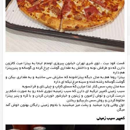
فست فود بیت ، توی شرق تهران خیابون پیروزی اومدم اینجا یه پیتزا میت کالزون
دارن که دو طرفش نونه و داخلش یه مقداری گوشت چرخ کرده ی گوساله و پنیرپیتزا
هم داره
پیتزا روما هم یه مدل دیگه پیتزاشونه که سایزش سی سانتیه و یه مقداری بیکن و
گوشت گوساله رشته شده و سینه مرغ تیکه ای داره
سه مدل پمپ سس کنار غذا میارن که سسای کچاپ و چیلی تای و فرانسویه
سیب زمینی کمپیر ترکیه ای دارن که سیب زمینیه تنوری شده رو به صورت شکم پر
درست کردن و توش ژامبون و زیتون و خیارشور خوردن کردن و با کره و پنیر پیتزا
مخلوط کردن و روش سس باربیکیو ریختن
اول وقتی وارد میشید و پشت میز میشینید با بادوم زمینی رایگان بهتون خوش آمد
میگن
کمپیر سیب زمینی