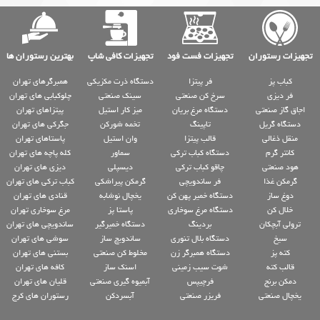
تجهیزات رستوران
تجهیزات فست فود
تجهیزات کافی شاپ
بهترین رستوران ها
کباب پز
فر پیتزا
دستگاه ذرت مکزیکی
همبرگرهای تهران
فر دیزی
سرخ کن صنعتی
سینک صنعتی
چلوکبابی های تهران
اجاق گاز صنعتی
دستگاه مرغ بریان
میز کار استیل
پیتزاهای تهران
دستگاه گریل
تاپینگ
تخمه شورکن
جگرکی های تهران
منقل ذغالی
قالب پیتزا
وان استیل
پاستاهای تهران
کانتر گرم
دستگاه کباب ترکی
سماور
کله پاچه های تهران
هود صنعتی
چاقو کباب ترکی
دیسپلی
دیزی های تهران
گرمکن غذا
فر ساندویچی
گرمکن پیراشکی
کباب ترکی های تهران
دوغ ساز
دستگاه خمیر پهن کن
یخچال نوشابه
قنادی های تهران
خلال کن
دستگاه مرغ سوخاری
پاستا پز
مرغ سوخاری تهران
ترولی آبچکان
بردینگ
دستگاه خمیرگیر
ساندویچی های تهران
سیخ
دستگاه بلال تنوری
ساندویچ ساز
سوشی های تهران
کته پز
دستگاه همبرگر زن
مخلوط کن صنعتی
بستنی های تهران
قالب کته
شوت سیب زمینی
اسنک ساز
کافه های تهران
دمکن برنج
فرچیپس
آبمیوه گیری صنعتی
قلیان های تهران
یخچال صنعتی
فریزر صنعتی
آبسردکن
رستوران های کرج