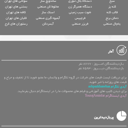
سیخ
دستگاه بلال تنوری
ساندویچ ساز
سوشی های تهران
کته پز
دستگاه همبرگر زن
مخلوط کن صنعتی
بستنی های تهران
قالب کته
شوت سیب زمینی
اسنک ساز
کافه های تهران
دمکن برنج
فرچیپس
آبمیوه گیری صنعتی
قلیان های تهران
یخچال صنعتی
فریزر صنعتی
آبسردکن
رستوران های کرج
آمار
بـازدیدکنندگان امــــروز : 8677 نفر
بازدیدکنندگان دیـــــروز : 2593 نفر
برای دریافت لیست قیمت های شرکت در گروه تلگرام و واتساپ ما عضو شوید تا از تخفیف و حراج و
قیمت های روزانه با خبر شوید.
آیدی تلگرام ashpazkhanehaa
برای دیدن کلیپ های آموزشی و فیلم های محصولات ما را در اینستاگرام دنبال بفرمایید.
آیدی اینستاگرام TourajAminfar
پربازدیدترین