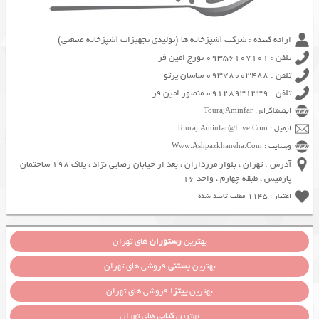
ارائه کننده : شرکت آشپزخانه ها (تولیدی تجهیزات آشپزخانه صنعتی)
تلفن : 09356107101 تورج امین فر
تلفن : 09378003488 ساسان پرتو
تلفن : 09128931339 منصور امین فر
اینستاگرام : TourajAminfar
ایمیل : Touraj.Aminfar@Live.Com
وبسایت : Www.Ashpazkhaneha.Com
آدرس : تهران ، بلوار مرزداران ، بعد از خیابان رضایی نژاد ، پلاک 198 ساختمان
پارمیس ، طبقه چهارم ، واحد 16
اعتبار : 1145 مطلب تایید شده
بهترین
رستوران
های تهران
بهترین
بستنی
فروشی های تهران
بهترین
پیتزا
فروشی های تهران
بهترین
کبابی
های تهران