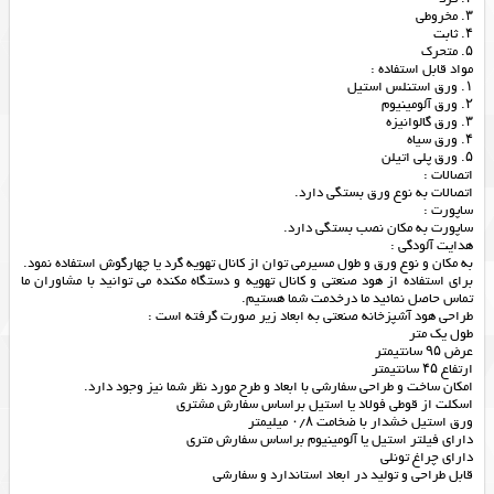
۳. مخروطی
۴. ثابت
۵. متحرک
مواد قابل استفاده :
۱. ورق استنلس استیل
۲. ورق آلومینیوم
۳. ورق گالوانیزه
۴. ورق سیاه
۵. ورق پلی اتیلن
اتصالات :
اتصالات به نوع ورق بستگی دارد.
ساپورت :
ساپورت به مکان نصب بستگی دارد.
هدایت آلودگی :
به مکان و نوع ورق و طول مسیرمی توان از کانال تهویه گرد یا چهارگوش استفاده نمود.
برای استفاده از هود صنعتی و کانال تهویه و دستگاه مکنده می توانید با مشاوران ما
تماس حاصل نمائید ما درخدمت شما هستیم.
طراحی هود آشپزخانه صنعتی به ابعاد زیر صورت گرفته است :
طول یک متر
عرض ۹۵ سانتیمتر
ارتفاع ۴۵ سانتیمتر
امکان ساخت و طراحی سفارشی با ابعاد و طرح مورد نظر شما نیز وجود دارد.
اسکلت از قوطی فولاد یا استیل براساس سفارش مشتری
ورق استیل خشدار با ضخامت ۰/۸ میلیمتر
دارای فیلتر استیل یا آلومینیوم براساس سفارش متری
دارای چراغ تونلی
قابل طراحی و تولید در ابعاد استاندارد و سفارشی