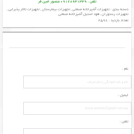
تلفن : 09128931339 منصور امین فر
دسته بندی :
تجهیزات آشپزخانه صنعتی
,
تجهیزات بیمارستان
,
تجهیزات تالار پذیرایی
,
تجهیزات رستوران
,
هود استیل آشپزخانه صنعتی
تعداد بازدید : 2598
نام :
ایمیل :
تلفن :