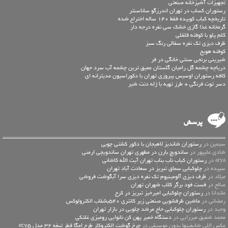
تجهیزات آشپزخانه صنعتی
رستوران کساب در تهران اندرزگو ساناسنتر
تاریخچه کباب کوبیده فقط 140 ساله اختراع شده
گرمخانه غذا گازی خشک سی نفره درجه دار
کلم پلو با کوفته قلقلی
ظرف دیزی تک نفره سفالی رنگ سبز
کوفته هویج
شیرینی برنجی سنتی خانگی در فر
دریاچه چشمه گل رامیان گلستان عمیق ترین چشمه آب سرد جهان
کافه رستوران اوسیس پیروزی تهران با دکوراسیون مدیترانه ای
دسر توت فرنگی + طرز تهیه با ژله دنت شیر
پرسش
سیمین در
رستوران شاندیز لاهیجان با دکور کشتی چوبی
شادی علیپور در
ساندویچ بارن در مطهری تهران ساندویچی ارمنی
arya در
رستوران کباب ناب بناب تهران آیت الله کاشانی
سپیده در
چلوکبابی سماق تبریز در سعادت آباد تهران
میلاد در
ظرف دیزی آلومینیوم تک نفره دیزی سرا آبگوشت فروشی
صالح در
فست فود برگر کلاب شهران تهران
ماندانا در
رستوران چلوکبابی امیرخیز تبریز در کرج
رمضانی در
ماشین ظرفشویی صنعتی زیر کانتری 540بشقاب الکترولوکس
وحید در
رستوران چلوکبابی حاج مرشد چلویی در بازار تهران
محمد شفیق میرزایی در
دستگاه خمیر پهن کن نانوایی رومیزی غلتکی
عكس اللي شايفينها بدون موسيقى در
چرخ گوشت الکتروکار طرح امگا قطر تیغه 32 مدل ec75