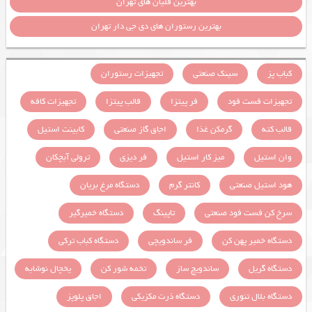
بهترین قلیان های تهران
بهترین رستوران های دی جی دار تهران
کباب پز
سینک صنعتی
تجهیزات رستوران
تجهیزات فست فود
فر پیتزا
قالب پیتزا
تجهیزات کافه
قالب کته
گرمکن غذا
اجاق گاز صنعتی
کابینت استیل
وان استیل
میز کار استیل
فر دیزی
ترولی آبچکان
هود استیل صنعتی
کانتر گرم
دستگاه مرغ بریان
سرخ کن فست فود صنعتی
تاپینگ
دستگاه خمیرگیر
دستگاه خمیر پهن کن
فر ساندویچی
دستگاه کباب ترکی
دستگاه گریل
ساندویچ ساز
تخمه شور کن
یخچال نوشابه
دستگاه بلال تنوری
دستگاه ذرت مکزیکی
اجاق پلوپز