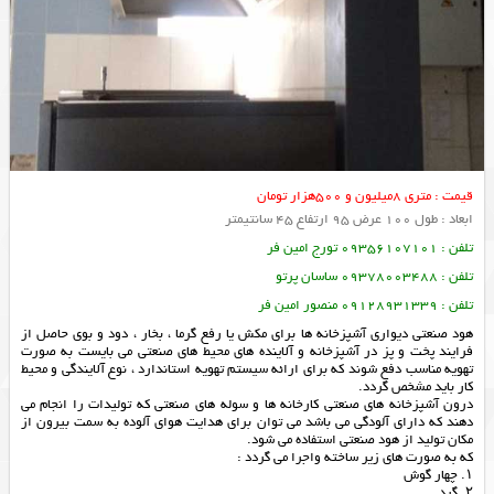
قیمت : متری 8میلیون و 500هزار تومان
ابعاد : طول 100 عرض 95 ارتفاع 45 سانتیمتر
تلفن : 09356107101 تورج امین فر
تلفن : 09378003488 ساسان پرتو
تلفن : 09128931339 منصور امین فر
هود صنعتی دیواری آشپزخانه ها برای مکش یا رفع گرما ، بخار ، دود و بوی حاصل از
فرایند پخت و پز در آشپزخانه و آلاينده های محيط های صنعتی می بايست به صورت
تهويه مناسب دفع شوند كه برای ارائه سیستم تهويه استاندارد ، نوع آلايندگی و محیط
كار باید مشخص گردد.
درون آشپزخانه های صنعتی کارخانه ها و سوله های صنعتی که تولیدات را انجام می
دهند که دارای آلودگی می باشد می توان برای هدایت هوای آلوده به سمت بیرون از
مکان تولید از هود صنعتی استفاده می شود.
که به صورت های زیر ساخته واجرا می گردد :
۱. چهار گوش
۲. گرد