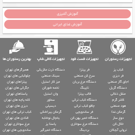
آموزش آشپزی
آموزش غذای ایرانی
تجهیزات رستوران
تجهیزات فست فود
تجهیزات کافی شاپ
بهترین رستوران ها
کباب پز
فر پیتزا
دستگاه ذرت مکزیکی
همبرگرهای تهران
فر دیزی
سرخ کن صنعتی
سینک صنعتی
چلوکبابی های تهران
اجاق گاز صنعتی
دستگاه مرغ بریان
میز کار استیل
پیتزاهای تهران
دستگاه گریل
تاپینگ
تخمه شورکن
جگرکی های تهران
منقل ذغالی
قالب پیتزا
وان استیل
پاستاهای تهران
کانتر گرم
دستگاه کباب ترکی
سماور
کله پاچه های تهران
هود صنعتی
چاقو کباب ترکی
دیسپلی
دیزی های تهران
گرمکن غذا
فر ساندویچی
گرمکن پیراشکی
کباب ترکی های تهران
دوغ ساز
دستگاه خمیر پهن کن
یخچال نوشابه
قنادی های تهران
خلال کن
دستگاه مرغ سوخاری
پاستا پز
مرغ سوخاری تهران
ترولی آبچکان
بردینگ
دستگاه خمیرگیر
ساندویچی های تهران