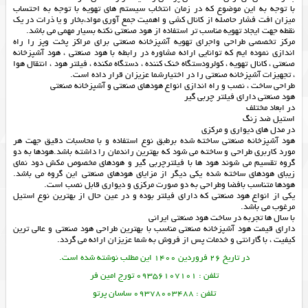
با توجه به این موضوع که در زمان انتخاب سیستم های تهویه با توجه به احتساب
میزان افت فشار حاصله از کانال کشی و اهمیت جمع آوری مواد،بخار و یا ذرات در یک
نقطه جهت ایجاد تهویه مناسب تر استفاده از هود صنعتی نکته بسیار مهمی می باشد.
مرکز تخصصی طراحی واجرای تهویه آشپزخانه صنعتی برای مراکز پخت وپز را راه
اندازی نموده ایم که توانایی ارائه مشاوره در رابطه با هود صنعتی ، هود آشپزخانه
صنعتی ، کانال تهویه ، کولرودستگاه خنک کننده ، دستگاه مکنده ، فیلتر هود ، انتقال هوا
، تجهیزات آشپزخانه صنعتی را در اختیارشما عزیزان قرار داده است.
طراحی ساخت ، نصب و راه اندازی انواع هودهای صنعتی و آشپزخانه صنعتی
هود صنعتی دارای فیلتر چربی گیر
در ابعاد مختلف
استیل ضد زنگ
در مدل های دیواری و مرکزی
هود آشپزخانه صنعتی ساخته شده برطبق نوع استفاده و با محاسبات دقیق جهت هر
مورد کاربری طراحی و ساخته می شود که بهترین راندمان را داشته باشد.هودها به دو
گروه تقسیم می شوند هود ها با فیلترچربی گیر و هودهای مخصوص مکش دود نمای
زیبای هودهای ساخته شده یکی دیگر از مزایای هودهای صنعتی این گروه می باشد.
هودها متناسب بافضا وطراحی به دو صورت مرکزی و دیواری قابل نصب است.
یکی از انواع هود صنعتی که دارای فیلتر بوده و در عین حال از بهترین نوع استیل
مرغوب می باشد.
با سال ها تجربه در ساخت
هود صنعتی
ایرانی
دارای قیمت هود آشپزخانه صنعتی مناسب با بهترین طراحی هود صنعتی و عالی ترین
کیفیت ، با گارانتی و خدمات پس از فروش به شما عزیزان ارائه می گردد.
در تاریخ 26 فروردین 1400 این مطلب نوشته شده است.
تلفن : 09356107101 تورج امین فر
تلفن : 09378003488 ساسان پرتو