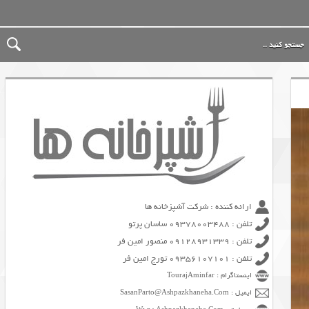
ارائه کننده : شرکت آشپزخانه ها
تلفن : 09378003488 ساسان پرتو
تلفن : 09128931339 منصور امین فر
تلفن : 09356107101 تورج امین فر
اینستاگرام : TourajAminfar
ایمیل : SasanParto@Ashpazkhaneha.Com