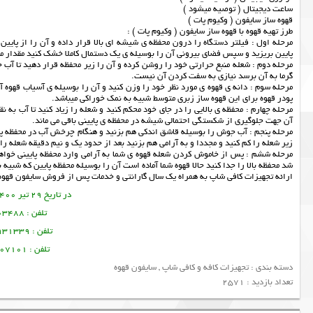
ساعت دیجیتال ( توصیه میشود )
قهوه ساز سایفون ( وکیوم پات )
طرز تهیه قهوه با قهوه ساز سایفون ( وکیوم پات ) :
پایین بریزید و سپس فضای بیرونی آن را بوسیله ی یک دستمال کاملا خشک کنید مقدار من
مرحله دوم : شعله منبع حرارتی خود را روشن کرده و آن را زیر محفظه قرار دهید تا آب جو
گرما به آن برسد نیازی به سفت کردن آن نیست.
مرحله سوم : دانه ی قهوه ی مورد نظر خود را وزن کنید و آن را بوسیله ی آسیاب قهوه
پودر قهوه برای این قهوه ساز زبری متوسط شبیه به نمک خوراکی میباشد.
مرحله چهارم : محفظه ی بالایی را در جای خود محکم کنید و شعله را زیاد کنید تا آب ب
آن جهت جلوگیری از شکستگی احتمالی شیشه در محفظه ی پایینی باقی می ماند.
مرحله پنجم : آب جوش را بوسیله قاشق اندکی هم بزنید و هنگام چرخش آب در محفظه پودر ق
زیر شعله را کم کنید و مجددا و به آرامی هم بزنید بعد از حدود یک و نیم دقیقه شعله را
شد محفظه بالا را جدا کنید حالا قهوه شما آماده است آن را بوسیله محفظه پایین که شبیه
ارائه
تجهیزات کافی شاپ
به همراه یک سال گارانتی و خدمات پس از فروش
سایفون قهوه
در تاریخ 29 تیر 1400 این مطلب نوشته شده است.
تلفن : 09378003488 ساسان پرتو
تلفن : 09128931339 منصور امین فر
تلفن : 09356107101 تورج امین فر
دسته بندی :
تجهیزات کافه و کافی شاپ
,
سایفون قهوه
تعداد بازدید : 2571