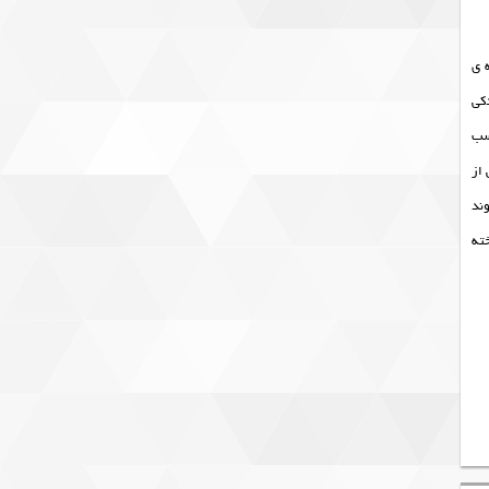
نتیگراد در محفظه ی
دکی
سب
 از
وند
ن ریخته