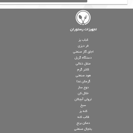
تجهیزات رستوران
کباب پز
فر دیزی
اجاق گاز صنعتی
دستگاه گریل
منقل ذغالی
کانتر گرم
هود صنعتی
گرمکن غذا
دوغ ساز
خلال کن
ترولی آبچکان
سیخ
کته پز
قالب کته
دمکن برنج
یخچال صنعتی