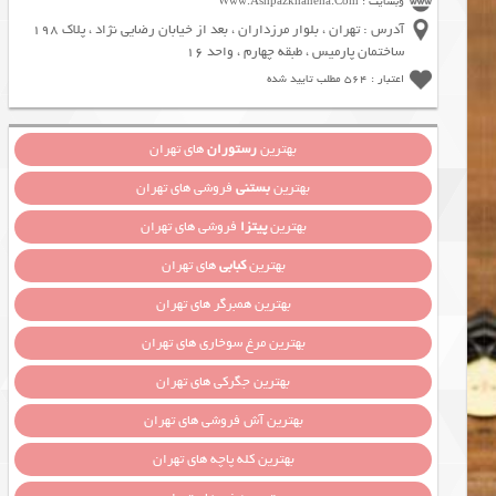
وبسایت : Www.Ashpazkhaneha.Com
آدرس : تهران ، بلوار مرزداران ، بعد از خیابان رضایی نژاد ، پلاک 198
ساختمان پارمیس ، طبقه چهارم ، واحد 16
اعتبار : 564 مطلب تایید شده
بهترین
رستوران
های تهران
بهترین
بستنی
فروشی های تهران
بهترین
پیتزا
فروشی های تهران
بهترین
کبابی
های تهران
بهترین همبرگر های تهران
بهترین مرغ سوخاری های تهران
بهترین جگرکی های تهران
بهترین آش فروشی های تهران
بهترین کله پاچه های تهران