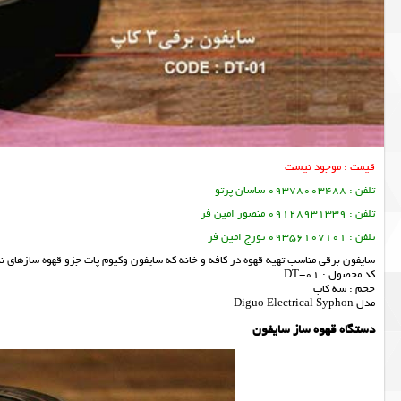
قیمت : موجود نیست
تلفن : 09378003488 ساسان پرتو
تلفن : 09128931339 منصور امین فر
تلفن : 09356107101 تورج امین فر
سایفون برقی مناسب تهیه قهوه در کافه و خانه که سایفون وکیوم پات جزو قهوه سازهای 
کد محصول : DT-01
حجم : سه کاپ
مدل Diguo Electrical Syphon
دستگاه قهوه ساز سایفون