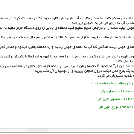
مرحله اول : فیلتر دستگاه را درون محفظه ی شیشه ای بالا قرار داده و آن را از پایین کشیده و محکم کنید به مقدار مناسب آب ولرم دمای اتاق حدود ۲۵ درجه سا
اسب آب به ازای هر نفر یک فنجان می باشد.
ش بیاید شعله را با درجه‌ی ملایم تنظیم کنید محفظه ی بالایی را روی دستگاه قرار دهید تا ان
 آسیاب کنید مقدار مناسب قهوه به ازای هر نفر یک قاشق غذاخوری سرخالی میباشد درجه ی منا
ه نقطه ی جوش برسد هنگامی که آب به نقطه ی جوش رسید وارد محفظه بالایی میشود و مقدار کمی
هوه را بتدریج اضافه کنید و به آرامی آن را هم زده تا قهوه و آب کاملا با یکدیگر ترکیب ش
 خاموش کنید.
مرحله ششم : پس از خاموش کردن شعله قهوه ی شما به آرامی وارد محفظه پایینی خواهد شد این فرآیند حدود ۳ دقیقه زمان میبرد پس از اینکه قهوه‌ بطور کامل در محفظه پایی
 به یک پارچ عمل میکند درون فنجان بریزید و از نوشیدن آن لذت ببرید.
تقدیم مشتریان می گردد.