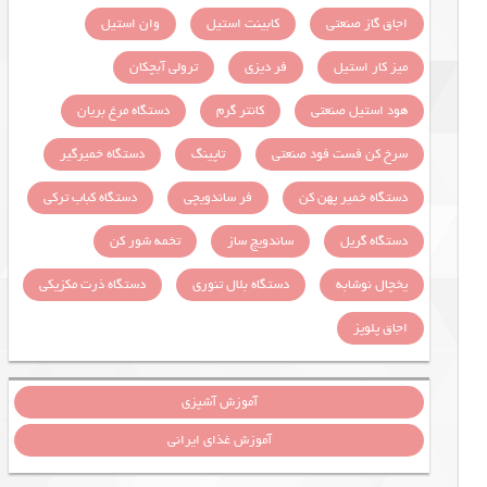
اجاق گاز صنعتی
کابینت استیل
وان استیل
میز کار استیل
فر دیزی
ترولی آبچکان
هود استیل صنعتی
کانتر گرم
دستگاه مرغ بریان
سرخ کن فست فود صنعتی
تاپینگ
دستگاه خمیرگیر
دستگاه خمیر پهن کن
فر ساندویچی
دستگاه کباب ترکی
دستگاه گریل
ساندویچ ساز
تخمه شور کن
یخچال نوشابه
دستگاه بلال تنوری
دستگاه ذرت مکزیکی
اجاق پلوپز
آموزش آشپزی
آموزش غذای ایرانی