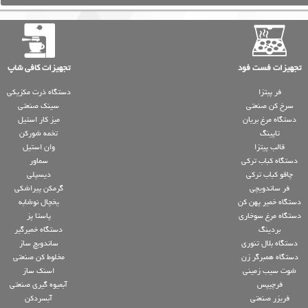
تجهیزات فست فود
تجهیزات کافی شاپ
فر پیتزا
دستگاه ذرت مکزیکی
سرخ کن صنعتی
سینک صنعتی
دستگاه مرغ بریان
میز کار استیل
تاپینگ
تخمه شورکن
قالب پیتزا
وان استیل
دستگاه کباب ترکی
سماور
چاقو کباب ترکی
دیسپلی
فر ساندویچی
گرمکن پیراشکی
دستگاه خمیر پهن کن
یخچال نوشابه
دستگاه مرغ سوخاری
پاستا پز
بردینگ
دستگاه خمیرگیر
دستگاه بلال تنوری
ساندویچ ساز
دستگاه همبرگر زن
مخلوط کن صنعتی
شوت سیب زمینی
اسنک ساز
فرچیپس
آبمیوه گیری صنعتی
فریزر صنعتی
آبسردکن