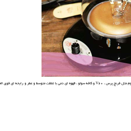
شما می توانید بوسیله ی قهوه ساز سایفون وکیوم پات همانند دیگر قهوه سازهای نسل سوم مثل فرنچ پرس ، V60 و کافه سولو ، قهوه ای دمی با غلظت متوسط و عطر و رایحه ا‌ی فوق