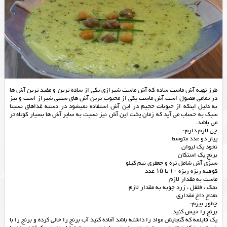
طرز تهیه آش ماست ساده که آش ماست شیرازی یکی از ساده ترین و مفید ترین آش ها
در تمامی فصول است آش ماست یکی از محبوب ترین آش های سنتی شیراز است و نیز
به دلیل اینکه از حبوبات حجیم در این آش استفاده نمیشود در دسته غذاهای نسبتا
سبک به حساب می آید که زمان پخت این آش نیز نسبت به سایر آش ها بسیار کوتاه تر
می باشد.
چی لازم دارم:
پیاز دو عدد متوسط
نخود یک لیوان
برنج یک استکان
سبزی آش شامل تره و جعفری نیم کیلو
کوفته ریزه ریزه ۱۰ تا ۱۵ عدد
ماست به مقدار لازم
نمک ، فلفل ، زرد چوبه به مقدار لازم
نعناع داغ مقداری
چطور بپزم:
برنج را خیس کنید.
یک قابلمه که گنجایش مواد را داشته باشد آماده کنید آب برنج را خالی کرده و برنج را با