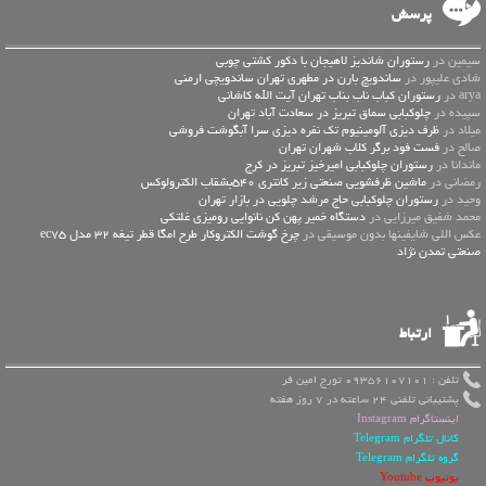
پرسش
سیمین در
رستوران شاندیز لاهیجان با دکور کشتی چوبی
شادی علیپور در
ساندویچ بارن در مطهری تهران ساندویچی ارمنی
arya در
رستوران کباب ناب بناب تهران آیت الله کاشانی
سپیده در
چلوکبابی سماق تبریز در سعادت آباد تهران
میلاد در
ظرف دیزی آلومینیوم تک نفره دیزی سرا آبگوشت فروشی
صالح در
فست فود برگر کلاب شهران تهران
ماندانا در
رستوران چلوکبابی امیرخیز تبریز در کرج
رمضانی در
ماشین ظرفشویی صنعتی زیر کانتری 540بشقاب الکترولوکس
وحید در
رستوران چلوکبابی حاج مرشد چلویی در بازار تهران
محمد شفیق میرزایی در
دستگاه خمیر پهن کن نانوایی رومیزی غلتکی
عكس اللي شايفينها بدون موسيقى در
چرخ گوشت الکتروکار طرح امگا قطر تیغه 32 مدل ec75
صنعتی تمدن نژاد
ارتباط
تلفن : 09356107101 تورج امین فر
پشتیبانی تلفنی 24 ساعته در 7 روز هفته
اینستاگرام Instagram
کانال تلگرام Telegram
گروه تلگرام Telegram
یوتیوب Youtube