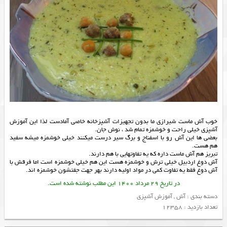
خوب آش ماست شیرازی ما بدون تجهیزات آشپزخانه خاصی آمادست لذا این آموزش
آشپزی خیلی راحت و خوشمزه تمام شد ، نوش جان.
بعضی ها این آش رو با اسفناج و برگ سیر درست میکنند خیلی خوشمزه میشه سفید
هم هست.
تبریز هم آش ماست داره که یه تفاوتهایی با هم دارند.
آش دوغ اردبیل خیلی ترش و خوشمزه هست این هم خیلی خوشمزه است اما فرقش با
آش دوغ فقط یه تفاوت کمی در مواد اولیه دارند بهر جهت جفتشون خوشمزه اند.
در تاریخ 29 مرداد 1400 این مطلب نوشته شده است.
دسته بندی :
آش
,
آموزش آشپزی
تعداد بازدید : 12358