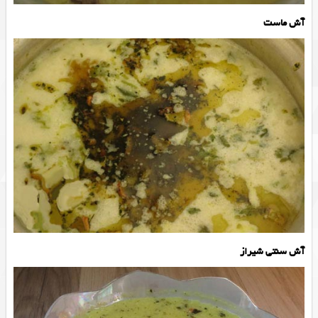
آش ماست
آش سنتی شیراز