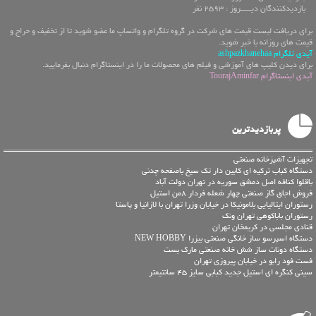
بازدیدکنندگان دیـــــروز : 2593 نفر
برای دریافت لیست قیمت های شرکت در گروه تلگرام و واتساپ ما عضو شوید تا از تخفیف و حراج و
قیمت های روزانه با خبر شوید.
آیدی تلگرام ashpazkhanehaa
برای دیدن کلیپ های آموزشی و فیلم های محصولات ما را در اینستاگرام دنبال بفرمایید.
آیدی اینستاگرام TourajAminfar
پربازدیدترین
تجهیزات آشپزخانه صنعتی
دستگاه کباب ترکیه ای کابین دار تک سیخ باصفحه چدنی
باقلوا کنافه اصل دمشق سوریه در تهران دولت آباد
فروش اجاق گاز صنعتی چهار شعله فردار 8من استیل
رستوران ایتالیایی بلامونیکا در خیابان وزرا تهران با لازانیا و پاستا
رستوران باباکوهی تهران ونک
قنادی مجلسی در کریمخان تهران
دستگاه اسپرسو ساز خانگی صنعتی بیزرا NEW HOBBY
دستگاه دونات ساز شش خانه صنعتی مارک بست
فست فود رابو در خیابان پیروزی تهران
سینی کنگره ای استیل جدید کبابی سایز 45 سانتیمتر