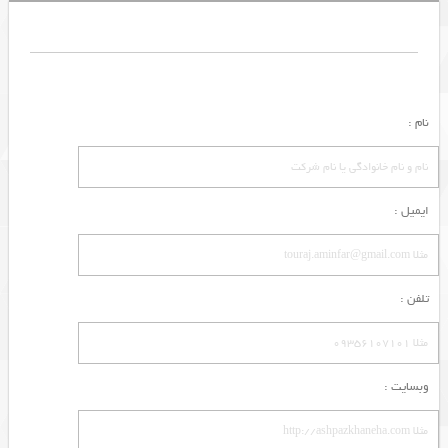
نام :
ایمیل :
تلفن :
وبسایت :