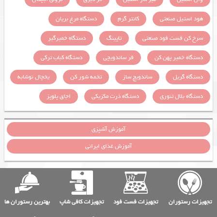
هود استیل صنعتی
کانتر گرم
دستگاه مرغ بریان
سرخ کن فست فود صنعتی
تاپینگ
دستگاه خمیرگیر
دستگاه خمیر پهن کن
فر ساندویچی
دستگاه کباب ترکی
دستگاه گریل
ساندویچ ساز
تخمه شور کن
یخچال نوشابه
دستگاه بلال تنوری
دستگاه ذرت مکزیکی
اجاق پلوپز
آموزش آشپزی
آموزش غذای ایرانی
تجهیزات رستوران
تجهیزات فست فود
تجهیزات کافی شاپ
بهترین رستوران ها