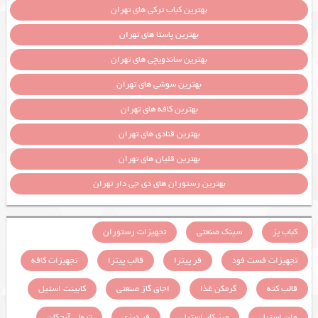
بهترین کباب ترکی های تهران
بهترین پاستا های تهران
بهترین ساندویچی های تهران
بهترین سوشی های تهران
بهترین کافه های تهران
بهترین قنادی های تهران
بهترین قلیان های تهران
بهترین رستوران های دی جی دار تهران
کباب پز
سینک صنعتی
تجهیزات رستوران
تجهیزات فست فود
فر پیتزا
قالب پیتزا
تجهیزات کافه
قالب کته
گرمکن غذا
اجاق گاز صنعتی
کابینت استیل
وان استیل
میز کار استیل
فر دیزی
ترولی آبچکان