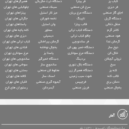
کباب پز
فر پیتزا
دستگاه ذرت مکزیکی
همبرگرهای تهران
فر دیزی
سرخ کن صنعتی
سینک صنعتی
چلوکبابی های تهران
اجاق گاز صنعتی
دستگاه مرغ بریان
میز کار استیل
پیتزاهای تهران
دستگاه گریل
تاپینگ
تخمه شورکن
جگرکی های تهران
منقل ذغالی
قالب پیتزا
وان استیل
پاستاهای تهران
کانتر گرم
دستگاه کباب ترکی
سماور
کله پاچه های تهران
هود صنعتی
چاقو کباب ترکی
دیسپلی
دیزی های تهران
گرمکن غذا
فر ساندویچی
گرمکن پیراشکی
کباب ترکی های تهران
دوغ ساز
دستگاه خمیر پهن کن
یخچال نوشابه
قنادی های تهران
خلال کن
دستگاه مرغ سوخاری
پاستا پز
مرغ سوخاری تهران
ترولی آبچکان
بردینگ
دستگاه خمیرگیر
ساندویچی های تهران
سیخ
دستگاه بلال تنوری
ساندویچ ساز
سوشی های تهران
کته پز
دستگاه همبرگر زن
مخلوط کن صنعتی
بستنی های تهران
قالب کته
شوت سیب زمینی
اسنک ساز
کافه های تهران
دمکن برنج
فرچیپس
آبمیوه گیری صنعتی
قلیان های تهران
یخچال صنعتی
فریزر صنعتی
آبسردکن
رستوران های کرج
آمار
بـازدیدکنندگان امــــروز : 1031 نفر