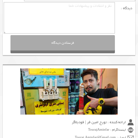
دیدگاه :
ارائه کننده : تورج امین فر | فودبلاگر
اینستاگرام : TourajAminfar
ایمیل : Touraj.Aminfar@Gmail.com