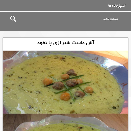
آشپزخانه ها
آش ماست شیرازی با نخود