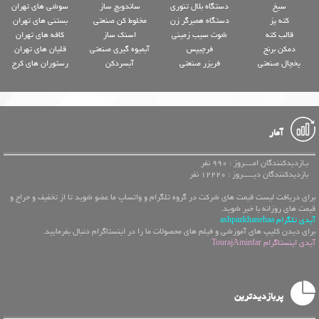
سیخ
دستگاه بلال تنوری
ساندویچ ساز
سوشی های تهران
کته پز
دستگاه همبرگر زن
مخلوط کن صنعتی
بستنی های تهران
قالب کته
شوت سیب زمینی
اسنک ساز
کافه های تهران
دمکن برنج
فرچیپس
آبمیوه گیری صنعتی
قلیان های تهران
یخچال صنعتی
فریزر صنعتی
آبسردکن
رستوران های کرج
آمار
بـازدیدکنندگان امــــروز : 990 نفر
بازدیدکنندگان دیـــــروز : 12220 نفر
برای دریافت لیست قیمت های شرکت در گروه تلگرام و واتساپ ما عضو شوید تا از تخفیف و حراج و
قیمت های روزانه با خبر شوید.
آیدی تلگرام ashpazkhanehaa
برای دیدن کلیپ های آموزشی و فیلم های محصولات ما را در اینستاگرام دنبال بفرمایید.
آیدی اینستاگرام TourajAminfar
پربازدیدترین