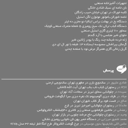
تجهیزات آشپزخانه صنعتی
نان خامه ای سبک قنادی خانگی
کلبه خوراک در تهران خیابان حبیب زادگان
تخمه شورکن باموتور موتوژن لگن استیل
دستگاه یخ در بهشت براس ایتالیا دو مخزن ده لیتر
دستگاه کباب ترکی تک سیخ رومیزی 5 شعله متحرک صنعتی کوچک
سماور 60 لیتری گازی استیل صنعتی
حلوای شیر مجلسی با آرد گندم
ژله خرده شیشه چند رنگ با پودر ژلاتین شیر
گرمکن پیراشکی سمبوسه ایستاده 13 طبقه با نور ال ای دی
گریل زغالی گازی همبرگر عرض نود با صفحه چدنی
پرسش
شادی علیپور در
ساندویچ بارن در مطهری تهران ساندویچی ارمنی
arya در
رستوران کباب ناب بناب تهران آیت الله کاشانی
سپیده در
چلوکبابی سماق تبریز در سعادت آباد تهران
میلاد در
ظرف دیزی آلومینیوم تک نفره دیزی سرا آبگوشت فروشی
صالح در
فست فود برگر کلاب شهران تهران
ماندانا در
رستوران چلوکبابی امیرخیز تبریز در کرج
رمضانی در
ماشین ظرفشویی صنعتی زیر کانتری 540بشقاب الکترولوکس
وحید در
رستوران چلوکبابی حاج مرشد چلویی در بازار تهران
محمد شفیق میرزایی در
دستگاه خمیر پهن کن نانوایی رومیزی غلتکی
عكس اللي شايفينها بدون موسيقى در
چرخ گوشت الکتروکار طرح امگا قطر تیغه 32 مدل ec75