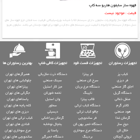
قهوه ساز سایفون هاریو سه کاپ
قیمت : موجود نیست
دستگاه قهوه ساز وکیوم پات سایفون دارای سیستم خلا با شیشه بوروسیلیکاتی ظرفیت سه فنجان جزو قهوه ساز های
نسل سوم از سیستم خلا وکیوم با کیفیت ترین سیستم های دم کردن قهوه برای قهوه دوستان می باشد. سایفون هریو
تجهیزات رستوران
تجهیزات فست فود
تجهیزات کافی شاپ
بهترین رستوران ها
کباب پز
فر پیتزا
دستگاه ذرت مکزیکی
همبرگرهای تهران
فر دیزی
سرخ کن صنعتی
سینک صنعتی
چلوکبابی های تهران
اجاق گاز صنعتی
دستگاه مرغ بریان
میز کار استیل
پیتزاهای تهران
دستگاه گریل
تاپینگ
تخمه شورکن
جگرکی های تهران
منقل ذغالی
قالب پیتزا
وان استیل
پاستاهای تهران
کانتر گرم
دستگاه کباب ترکی
سماور
کله پاچه های تهران
هود صنعتی
چاقو کباب ترکی
دیسپلی
دیزی های تهران
گرمکن غذا
فر ساندویچی
گرمکن پیراشکی
کباب ترکی های تهران
دوغ ساز
دستگاه خمیر پهن کن
یخچال نوشابه
قنادی های تهران
خلال کن
دستگاه مرغ سوخاری
پاستا پز
مرغ سوخاری تهران
ترولی آبچکان
بردینگ
دستگاه خمیرگیر
ساندویچی های تهران