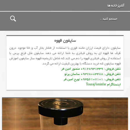
آشپزخانه ها
سایفون قهوه
سایفون دارای قیمت ارزان مانند قوری با استفاده از فشار بخار آب و خلا موجود درون
ظرف ها قهوه ای به روش فیلتری به شما ارائه می دهد سايفون مثل فرنچ پرس با
استفاده از روش فیلتری قهوه را دم می کند که شامل تاریخچه قهوه ساز سایفون اموزش
قهوه سایفون که خرید دستگاه با بهترین کیفیت ارائه می گردد.
تلفن فروش : 09128931339 منصور امین فر
تلفن فروش : 09378003488 ساسان پرتو
تلفن فروش : 09356107101 تورج امین فر
اینستاگرام TourajAminfar