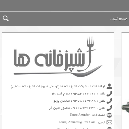
ارائه کننده : شرکت آشپزخانه ها (تولیدی تجهیزات آشپزخانه صنعتی)
تلفن : 09356107101 تورج امین فر
تلفن : 09378003488 ساسان پرتو
تلفن : 09128931339 منصور امین فر
اینستاگرام : TourajAminfar
ایمیل : Touraj.Aminfar@Live.Com