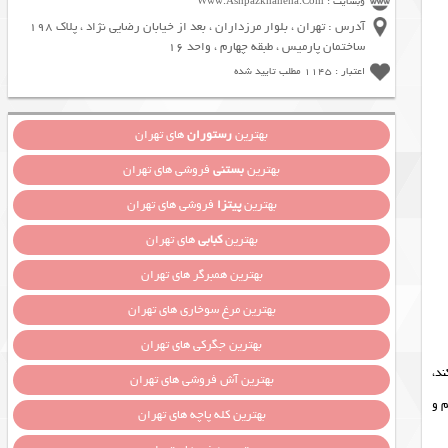
وبسایت : Www.Ashpazkhaneha.Com
آدرس : تهران ، بلوار مرزداران ، بعد از خیابان رضایی نژاد ، پلاک 198
ساختمان پارمیس ، طبقه چهارم ، واحد 16
اعتبار : 1145 مطلب تایید شده
بهترین
رستوران
های تهران
بهترین
بستنی
فروشی های تهران
بهترین
پیتزا
فروشی های تهران
بهترین
کبابی
های تهران
بهترین همبرگر های تهران
بهترین مرغ سوخاری های تهران
بهترین جگرکی های تهران
ند،
بهترین آش فروشی های تهران
م و
بهترین کله پاچه های تهران