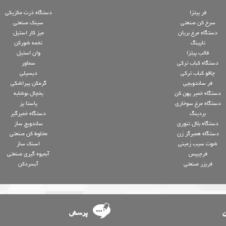
فر پیتزا
دستگاه ذرت مکزیکی
سرخ کن صنعتی
سینک صنعتی
دستگاه مرغ بریان
میز کار استیل
تاپینگ
تخمه شورکن
قالب پیتزا
وان استیل
دستگاه کباب ترکی
سماور
چاقو کباب ترکی
دیسپلی
فر ساندویچی
گرمکن پیراشکی
دستگاه خمیر پهن کن
یخچال نوشابه
دستگاه مرغ سوخاری
پاستا پز
بردینگ
دستگاه خمیرگیر
دستگاه بلال تنوری
ساندویچ ساز
دستگاه همبرگر زن
مخلوط کن صنعتی
شوت سیب زمینی
اسنک ساز
فرچیپس
آبمیوه گیری صنعتی
فریزر صنعتی
آبسردکن
ن
پرسش