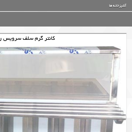
آشپزخانه ها
کانتر گرم سلف سرويس رست