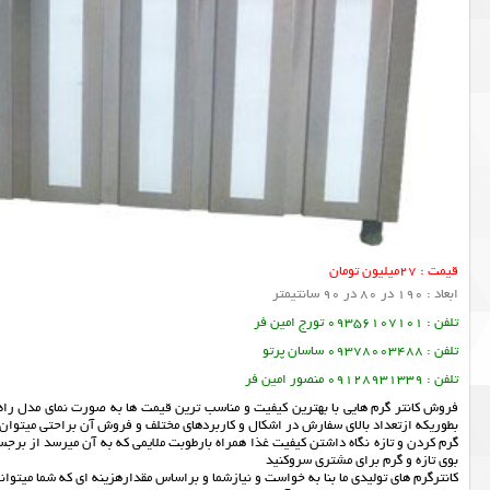
قیمت : 27میلیون تومان
ابعاد : 190 در 80 در 90 سانتیمتر
تلفن : 09356107101 تورج امین فر
تلفن : 09378003488 ساسان پرتو
تلفن : 09128931339 منصور امین فر
فروش کانتر گرم هایی با بهترین کیفیت و مناسب ترین قیمت ها به صورت نمای مدل راه ر
بطوریکه ازتعداد بالای سفارش در اشکال و کاربردهای مختلف و فروش آن براحتی میتوان
گرم کردن و تازه نگاه داشتن کیفیت غذا همراه بارطوبت ملایمی که به آن میرسد از برجست
بوی تازه و گرم برای مشتری سروکنید
کانترگرم های تولیدی ما بنا به خواست و نیازشما و براساس مقدارهزینه ای که شما میتوا