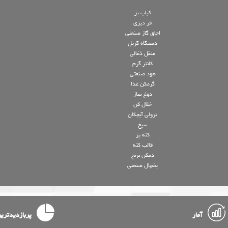
کباب پز
فر دیزی
اجاق گاز صنعتی
دستگاه گریل
منقل ذغالی
کانتر گرم
هود صنعتی
گرمکن غذا
دوغ ساز
خلال کن
ترولی آبچکان
سیخ
کته پز
قالب کته
دمکن برنج
یخچال صنعتی
آمار
پربازدیدتری