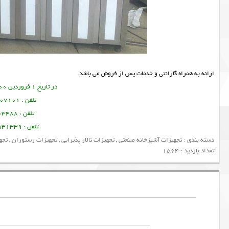
ارائه به همراه گارانتی و خدمات پس از فروش می باشد.
در تاریخ 1 فروردین 1400 این مطلب نوشته شده است.
تلفن : 09356107101 تورج امین فر
تلفن : 09378003488 ساسان پرتو
تلفن : 09128931339 منصور امین فر
دسته بندی :
تجهیزات آشپزخانه صنعتی
,
تجهیزات تالار پذیرایی
,
تجهیزات رستوران
,
تجه
تعداد بازدید : 1564