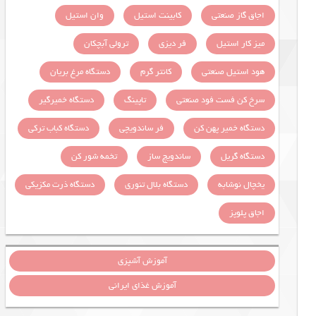
اجاق گاز صنعتی
کابینت استیل
وان استیل
میز کار استیل
فر دیزی
ترولی آبچکان
هود استیل صنعتی
کانتر گرم
دستگاه مرغ بریان
سرخ کن فست فود صنعتی
تاپینگ
دستگاه خمیرگیر
دستگاه خمیر پهن کن
فر ساندویچی
دستگاه کباب ترکی
دستگاه گریل
ساندویچ ساز
تخمه شور کن
یخچال نوشابه
دستگاه بلال تنوری
دستگاه ذرت مکزیکی
اجاق پلوپز
آموزش آشپزی
آموزش غذای ایرانی