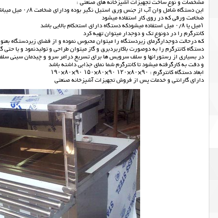
مشخصات و نوع ساخت تجهیزات آشپزخانه های صنعتی :
این دستگاه شامل وان آب از جنس ورق استیل نگیر بوده ودارای ضخامت ۰/۸ میل میباشد.
ضخامت ورقی که در روی کار استفاده میشود
۱میل یا ۰/۸ میل استفاده میشودکه دستگاه دارای استحکام بالایی باشد
کانترگرم را در دونوع تک و دوجدار میتوان تهیه کرد
که درحالت دوجدارگرمای زیردستگاه را میتوان محبوس نموده و از فضای زیردستگاه بعنوا
دستگاه کانترگرم را به دوصورت باکاربردبرق و گاز میتوان طراحی و تولیدنمود و یا حتی گا
در بسیاری از رستورانها و سلف سرویس ها برای تسریع درامر سرو و چیدمان سینی سلف
و دقت به کارگرفته میشود تا کانترگرم شما نمای جذابی داشته باشد
ابعاد دستگاه کانترگرم : ۹۰×۸۰×۱۲۰ ۹۰×۸۰×۱۵۰ ۹۰×۸۰×۱۹۰
دارای گارانتی و خدمات پس از فروش تجهیزات آشپزخانه صنعتی