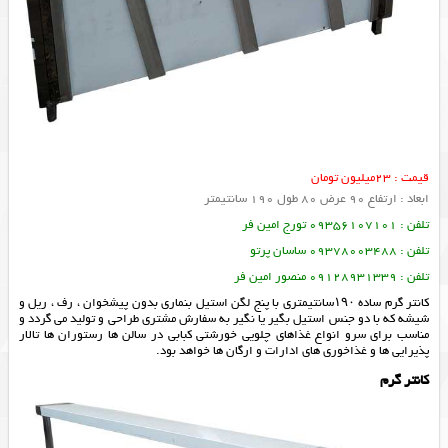
قیمت : 23میلیون تومان
ابعاد : ارتفاع 90 عرض 80 طول 190 سانتیمتر
تلفن : 09356107101 تورج امین فر
تلفن : 09378003488 ساسان پرتو
تلفن : 09128931339 منصور امین فر
کانتر گرم ساده ۱۹۰سانتیمتری با پنج لگن استیل بنماری بدون پیشخوان ، رف ، ریل و
شیشه که با دو جنس استیل بگیر یا نگیر به سفارش مشتری طراحی و تولید می گردد و
مناسب برای سرو انواع غذاهای چلویی خورشتی کبابی در سالن ها رستوران ها تالار
پذیرایی ها و غذاخوری های ادارات و ارگان ها خواهد بود.
کانتر گرم