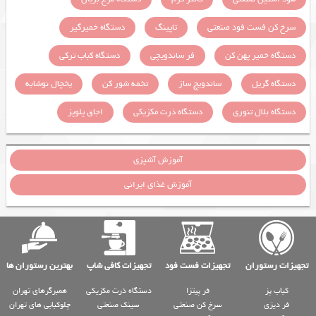
سرخ کن فست فود صنعتی
تاپینگ
دستگاه خمیرگیر
دستگاه خمیر پهن کن
فر ساندویچی
دستگاه کباب ترکی
دستگاه گریل
ساندویچ ساز
تخمه شور کن
یخچال نوشابه
دستگاه بلال تنوری
دستگاه ذرت مکزیکی
اجاق پلوپز
آموزش آشپزی
آموزش غذای ایرانی
تجهیزات رستوران
تجهیزات فست فود
تجهیزات کافی شاپ
بهترین رستوران ها
کباب پز
فر پیتزا
دستگاه ذرت مکزیکی
همبرگرهای تهران
فر دیزی
سرخ کن صنعتی
سینک صنعتی
چلوکبابی های تهران