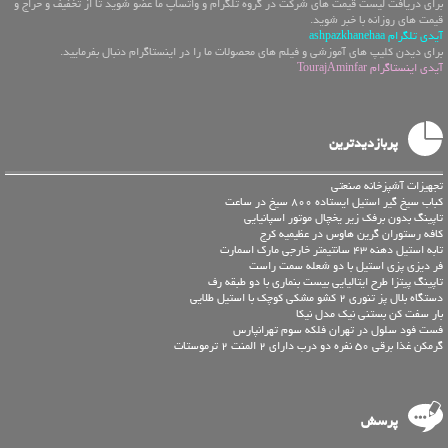
برای دریافت لیست قیمت های شرکت در گروه تلگرام و واتساپ ما عضو شوید تا از تخفیف و حراج و
قیمت های روزانه با خبر شوید.
آیدی تلگرام ashpazkhanehaa
برای دیدن کلیپ های آموزشی و فیلم های محصولات ما را در اینستاگرام دنبال بفرمایید.
آیدی اینستاگرام TourajAminfar
پربازدیدترین
تجهیزات آشپزخانه صنعتی
کباب سیخ گیر استیل ایستاده 800 سیخ در ساعت
تاپینگ بدون برفک زیر یخچال موتور اسپانیایی
کافه رستوران گرین هاوس در عظیمیه کرج
تابه استیل دهنه 43 سانتیمتر خارجی مارک اسمارت
فر دیزی پزی استیل با دو شعله سمت راست
تاپینگ پیتزا طرح ایتالیایی بیست بنماری با دو طبقه رف
دستگاه بلال پز تنوری 2 کشو مشکی کوچک با استیل طلایی
بار سفت کن بستنی نیک مدل نیکا
فست فود سلول در تهران فلکه سوم تهرانپارس
گرمکن غذا برقی 50 نفره دو درب دارای 2 المنت 2 ترموستات
پرسش