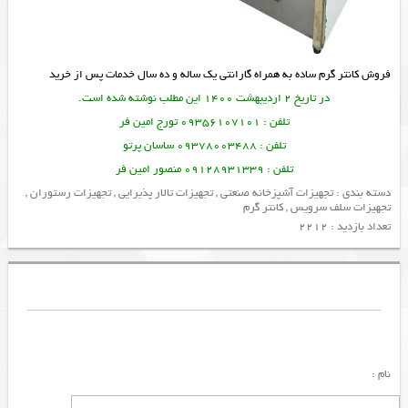
فروش کانتر گرم ساده به همراه گارانتی یک ساله و ده سال خدمات پس از خرید
در تاریخ 2 اردیبهشت 1400 این مطلب نوشته شده است.
تلفن : 09356107101 تورج امین فر
تلفن : 09378003488 ساسان پرتو
تلفن : 09128931339 منصور امین فر
دسته بندی :
تجهیزات آشپزخانه صنعتی
,
تجهیزات تالار پذیرایی
,
تجهیزات رستوران
,
تجهیزات سلف سرویس
,
کانتر گرم
تعداد بازدید : 2212
نام :