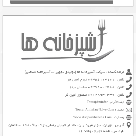
ارائه کننده : شرکت آشپزخانه ها (تولیدی تجهیزات آشپزخانه صنعتی)
تلفن : 09356107101 تورج امین فر
تلفن : 09378003488 ساسان پرتو
تلفن : 09128931339 منصور امین فر
اینستاگرام : TourajAminfar
ایمیل : Touraj.Aminfar@Live.Com
وبسایت : Www.Ashpazkhaneha.Com
آدرس : تهران ، بلوار مرزداران ، بعد از خیابان رضایی نژاد ، پلاک 198 ساختمان
پارمیس ، طبقه چهارم ، واحد 16