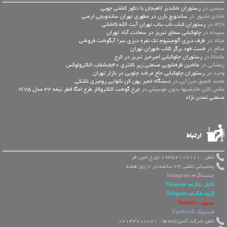
سیمین در
رستوران شاندیز لاهیجان با دکور کشتی چوبی
شادی علیپور در
ساندویچ بارن در مطهری تهران ساندویچی ارمنی
arya در
رستوران کباب ناب بناب تهران آیت الله کاشانی
سپیده در
چلوکبابی سماق تبریز در سعادت آباد تهران
میلاد در
ظرف دیزی آلومینیوم تک نفره دیزی سرا آبگوشت فروشی
صالح در
فست فود برگر کلاب شهران تهران
ماندانا در
رستوران چلوکبابی امیرخیز تبریز در کرج
رمضانی در
ماشین ظرفشویی صنعتی زیر کانتری 540بشقاب الکترولوکس
وحید در
رستوران چلوکبابی حاج مرشد چلویی در بازار تهران
محمد شفیق میرزایی در
دستگاه خمیر پهن کن نانوایی رومیزی غلتکی
عكس اللي شايفينها بدون موسيقى در
چرخ گوشت الکتروکار طرح امگا قطر تیغه 32 مدل ec75
صنعتی تمدن نژاد
ارتباط
تلفن : 09356107101 تورج امین فر
پشتیبانی تلفنی 24 ساعته در 7 روز هفته
اینستاگرام Instagram
کانال تلگرام Telegram
گروه تلگرام Telegram
یوتیوب Youtube
فیسبوک Facebook
تلفن شرکت آشپزخانه ها : 02144208871