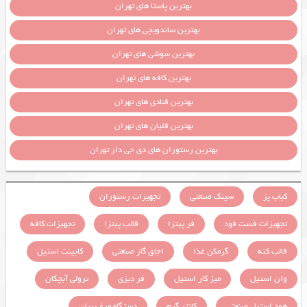
بهترین پاستا های تهران
بهترین ساندویچی های تهران
بهترین سوشی های تهران
بهترین کافه های تهران
بهترین قنادی های تهران
بهترین قلیان های تهران
بهترین رستوران های دی جی دار تهران
کباب پز
سینک صنعتی
تجهیزات رستوران
تجهیزات فست فود
فر پیتزا
قالب پیتزا
تجهیزات کافه
قالب کته
گرمکن غذا
اجاق گاز صنعتی
کابینت استیل
وان استیل
میز کار استیل
فر دیزی
ترولی آبچکان
هود استیل صنعتی
کانتر گرم
دستگاه مرغ بریان