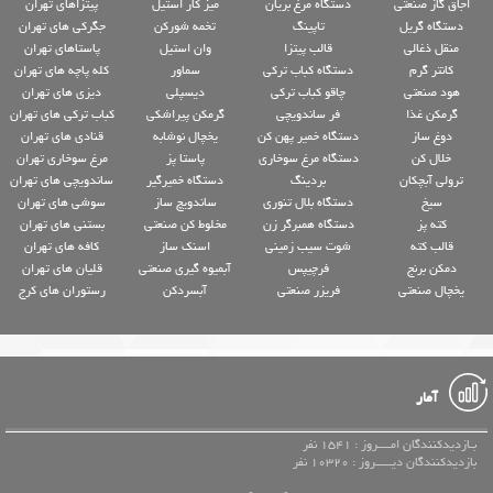
اجاق گاز صنعتی
دستگاه مرغ بریان
میز کار استیل
پیتزاهای تهران
دستگاه گریل
تاپینگ
تخمه شورکن
جگرکی های تهران
منقل ذغالی
قالب پیتزا
وان استیل
پاستاهای تهران
کانتر گرم
دستگاه کباب ترکی
سماور
کله پاچه های تهران
هود صنعتی
چاقو کباب ترکی
دیسپلی
دیزی های تهران
گرمکن غذا
فر ساندویچی
گرمکن پیراشکی
کباب ترکی های تهران
دوغ ساز
دستگاه خمیر پهن کن
یخچال نوشابه
قنادی های تهران
خلال کن
دستگاه مرغ سوخاری
پاستا پز
مرغ سوخاری تهران
ترولی آبچکان
بردینگ
دستگاه خمیرگیر
ساندویچی های تهران
سیخ
دستگاه بلال تنوری
ساندویچ ساز
سوشی های تهران
کته پز
دستگاه همبرگر زن
مخلوط کن صنعتی
بستنی های تهران
قالب کته
شوت سیب زمینی
اسنک ساز
کافه های تهران
دمکن برنج
فرچیپس
آبمیوه گیری صنعتی
قلیان های تهران
یخچال صنعتی
فریزر صنعتی
آبسردکن
رستوران های کرج
آمار
بـازدیدکنندگان امــــروز : 1541 نفر
بازدیدکنندگان دیـــــروز : 10320 نفر