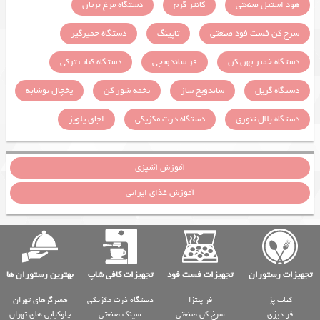
هود استیل صنعتی
کانتر گرم
دستگاه مرغ بریان
سرخ کن فست فود صنعتی
تاپینگ
دستگاه خمیرگیر
دستگاه خمیر پهن کن
فر ساندویچی
دستگاه کباب ترکی
دستگاه گریل
ساندویچ ساز
تخمه شور کن
یخچال نوشابه
دستگاه بلال تنوری
دستگاه ذرت مکزیکی
اجاق پلوپز
آموزش آشپزی
آموزش غذای ایرانی
تجهیزات رستوران
تجهیزات فست فود
تجهیزات کافی شاپ
بهترین رستوران ها
کباب پز
فر پیتزا
دستگاه ذرت مکزیکی
همبرگرهای تهران
فر دیزی
سرخ کن صنعتی
سینک صنعتی
چلوکبابی های تهران