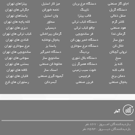
اجاق گاز صنعتی
دستگاه مرغ بریان
میز کار استیل
پیتزاهای تهران
دستگاه گریل
تاپینگ
تخمه شورکن
جگرکی های تهران
منقل ذغالی
قالب پیتزا
وان استیل
پاستاهای تهران
کانتر گرم
دستگاه کباب ترکی
سماور
کله پاچه های تهران
هود صنعتی
چاقو کباب ترکی
دیسپلی
دیزی های تهران
گرمکن غذا
فر ساندویچی
گرمکن پیراشکی
کباب ترکی های تهران
دوغ ساز
دستگاه خمیر پهن کن
یخچال نوشابه
قنادی های تهران
خلال کن
دستگاه مرغ سوخاری
پاستا پز
مرغ سوخاری تهران
ترولی آبچکان
بردینگ
دستگاه خمیرگیر
ساندویچی های تهران
سیخ
دستگاه بلال تنوری
ساندویچ ساز
سوشی های تهران
کته پز
دستگاه همبرگر زن
مخلوط کن صنعتی
بستنی های تهران
قالب کته
شوت سیب زمینی
اسنک ساز
کافه های تهران
دمکن برنج
فرچیپس
آبمیوه گیری صنعتی
قلیان های تهران
یخچال صنعتی
فریزر صنعتی
آبسردکن
رستوران های کرج
آمار
بـازدیدکنندگان امــــروز : 867 نفر
بازدیدکنندگان دیـــــروز : 2593 نفر