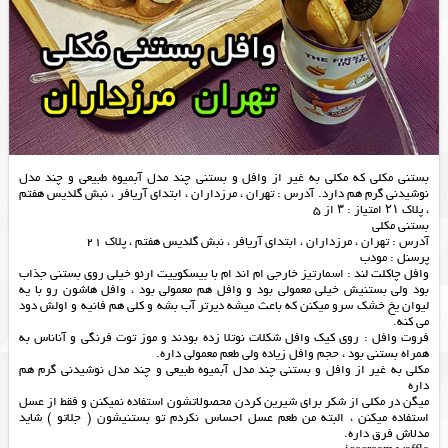
بستنی مکلی که مکلی به غیر از وافل و بستنی چند مدل آبمیوه طبیعی و چند مدل
نوشیدنی گرم هم دارد. آدرس : تهران ، مرزداران ، ابتدای آریافر ، نبش گلدیس هفتم
، پلاک ۲۱ امتیاز : ۳ از 5
بستنی مکلی
آدرس : تهران ، مرزداران ، ابتدای آریافر ، نبش گلدیس هفتم ، پلاک 21
پرسنل : مودب
وافل چاکلت لند : اسمارتیز خارجی ام اند ام با بیسکوییت ارئو خیلی روی بستنی جذاب
بود ولی بستنیش خیلی معمولی بود و وافل هم معمولی بود ، وافل هاشون رو با یه
لیوان یخ خشک سرو‌ میکنن که باعث میشه دیرتر آب بشه و کلی هم فانیه و اولش دود
می کنه.
فروت وافل : روی کیک وافل شکلات نوتلا زده بودند و موز توت فرنگی و آناناس به
همراه بستنی بود ، حجم وافل زیاده ولی طعم معمولی داره.
مکلی به غیر از وافل و بستنی چند مدل آبمیوه طبیعی و چند مدل نوشیدنی گرم هم
داره
میگن در مکلی از شکر برای شیرین کردن محصولاتشون استفاده نمیکنن و فقط از عسل
استفاده میکنن ، البته من طعم عسل احساس نکردم تو بستنیشون ( جلاتو ) شاید
مدلاش فرق داره.