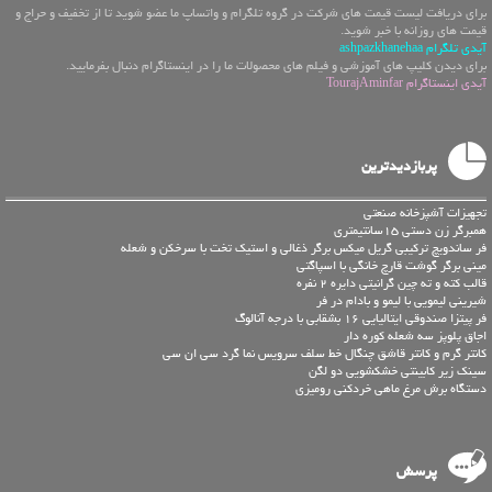
برای دریافت لیست قیمت های شرکت در گروه تلگرام و واتساپ ما عضو شوید تا از تخفیف و حراج و
قیمت های روزانه با خبر شوید.
آیدی تلگرام ashpazkhanehaa
برای دیدن کلیپ های آموزشی و فیلم های محصولات ما را در اینستاگرام دنبال بفرمایید.
آیدی اینستاگرام TourajAminfar
پربازدیدترین
تجهیزات آشپزخانه صنعتی
همبرگر زن دستی 15سانتیمتری
فر ساندویچ ترکیبی گریل میکس برگر ذغالی و استیک تخت با سرخکن و شعله
مینی برگر گوشت قارچ خانگی با اسپاگتی
قالب کته و ته چین گرانیتی دایره 2 نفره
شیرینی لیمویی با لیمو و بادام در فر
فر پیتزا صندوقی ایتالیایی 16 بشقابی با درجه آنالوگ
اجاق پلوپز سه شعله کوره دار
کانتر گرم و کانتر قاشق چنگال خط سلف سرویس نما گرد سی ان سی
سینک زیر کابینتی خشکشویی دو لگن
دستگاه برش مرغ ماهی خردکنی رومیزی
پرسش