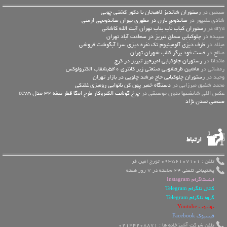
سیمین در
رستوران شاندیز لاهیجان با دکور کشتی چوبی
شادی علیپور در
ساندویچ بارن در مطهری تهران ساندویچی ارمنی
arya در
رستوران کباب ناب بناب تهران آیت الله کاشانی
سپیده در
چلوکبابی سماق تبریز در سعادت آباد تهران
میلاد در
ظرف دیزی آلومینیوم تک نفره دیزی سرا آبگوشت فروشی
صالح در
فست فود برگر کلاب شهران تهران
ماندانا در
رستوران چلوکبابی امیرخیز تبریز در کرج
رمضانی در
ماشین ظرفشویی صنعتی زیر کانتری 540بشقاب الکترولوکس
وحید در
رستوران چلوکبابی حاج مرشد چلویی در بازار تهران
محمد شفیق میرزایی در
دستگاه خمیر پهن کن نانوایی رومیزی غلتکی
عكس اللي شايفينها بدون موسيقى در
چرخ گوشت الکتروکار طرح امگا قطر تیغه 32 مدل ec75
صنعتی تمدن نژاد
ارتباط
تلفن : 09356107101 تورج امین فر
پشتیبانی تلفنی 24 ساعته در 7 روز هفته
اینستاگرام Instagram
کانال تلگرام Telegram
گروه تلگرام Telegram
یوتیوب Youtube
فیسبوک Facebook
تلفن شرکت آشپزخانه ها : 02144208871