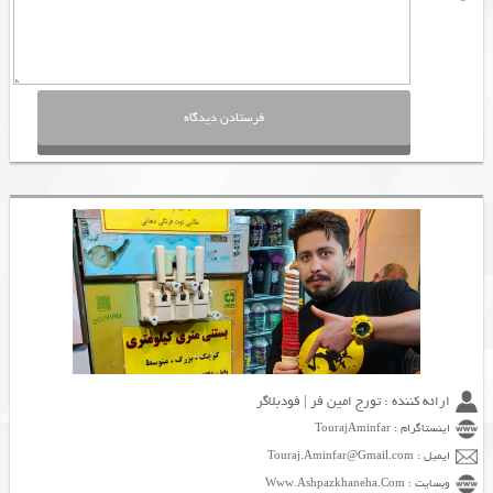
ارائه کننده : تورج امین فر | فودبلاگر
اینستاگرام : TourajAminfar
ایمیل : Touraj.Aminfar@Gmail.com
وبسایت : Www.Ashpazkhaneha.Com