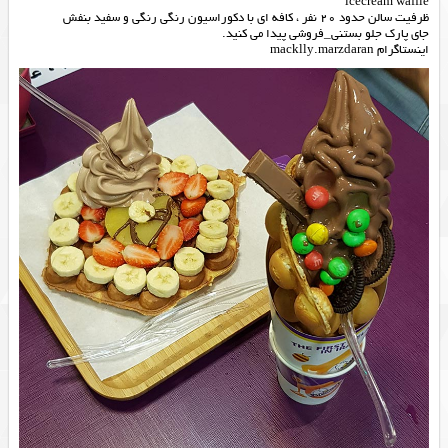
icecream waffle
ظرفیت سالن حدود 20 نفر ، کافه ای با دکوراسیون رنگی رنگی و سفید بنفش
جای پارک جلو بستنی_فروشی پیدا می کنید.
اینستاگرام macklly.marzdaran