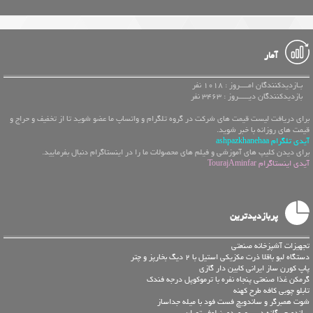
آمار
بـازدیدکنندگان امــــروز : 1018 نفر
بازدیدکنندگان دیـــــروز : 3463 نفر
برای دریافت لیست قیمت های شرکت در گروه تلگرام و واتساپ ما عضو شوید تا از تخفیف و حراج و
قیمت های روزانه با خبر شوید.
آیدی تلگرام ashpazkhanehaa
برای دیدن کلیپ های آموزشی و فیلم های محصولات ما را در اینستاگرام دنبال بفرمایید.
آیدی اینستاگرام TourajAminfar
پربازدیدترین
تجهیزات آشپزخانه صنعتی
دستگاه لبو باقلا ذرت مکزیکی استیل با 2 دیگ بخارپز و چتر
پاپ کورن ساز ایرانی کابین دار گازی
گرمکن غذا صنعتی پنجاه نفره با ترموکوپل درجه فندک
تابلو چوبی کافه طرح کهنه
شوت همبرگر و ساندویچ فست فود با میله جداساز
ساندویچ یگانه در سهروردی نیلوفر تهران