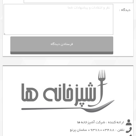
دیدگاه :
ارائه کننده : شرکت آشپزخانه ها
تلفن : 09378003488 ساسان پرتو