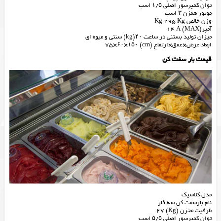
توان کمپرسور اصلی ۱/۵ اسب
موتور همزن ۳ اسب
وزن خالص Kg 295 Kg
آمپر(MAX) 14 A
میزان تولید بستنی در ساعت ۴۰(kg) سنتی و میوه ای
ابعاد عرض×عمق×ارتفاع (cm) 75×۶۰×۱۵۰
قیمت بار سفت کن
مدل کلاسیک
نام بارسفت کن سه فاز
ظرفیت مخزن (Kg) 27
توان کمپرسور اصلی ۵/۵ اسب