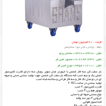
قیمت : 320میلیون تومان
ابعاد : 75در60در150 سانتیمتر
تلفن : 09378003488 ساسان پرتو
تلفن : 09128931339 منصور امین فر
تلفن : 09356107101 تورج امین فر
بار سفت کن سه فاز شمس با اینورتر مدل سوپر رویال سه دارای قدرت کمپرسور
اصلی یک و نیم اسب که دستگاه بار سفت کن شمس جهت تولید بستنی سنتی و میوه
ای در دو مدل تک فاز و سه فاز طراحی و ساخته شده است.
تولید بستنی در ساعت:۶۰KG
قدرت کمپرسور:۲ اسب
موتور هم زن:۳ اسب
نوع بستنی:میوه ای یا سنتی
خروجی ۲ دور:تند وکند
کندانسور:هوایی
برق مصرفی:۳-۵۰-۳۸۰