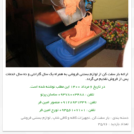
ارائه
بار سفت کن
از
لوازم بستنی فروشی
به همراه یک سال گارانتی و ده سال خدمات
پس از فروش تقدیم می گردد.
در تاریخ 6 مرداد 1400 این مطلب نوشته شده است.
تلفن : 09378003488 ساسان پرتو
تلفن : 09128931339 منصور امین فر
تلفن : 09356107101 تورج امین فر
دسته بندی :
بار سفت کن
,
تجهیزات کافه و کافی شاپ
,
لوازم بستنی فروشی
تعداد بازدید : 3596