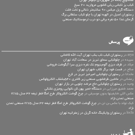
کباب پز تابشی ریلی کشویی مروارید 20 سیخ
دستگاه گریل میکس 90 سانتیمتر ذغالی و تخت فلت‬‎
رستوران اصیل در الهیه تهران با چلو کباب سلطانی برگ
گرمکن غذا 50 نفره برقی دو درب ترموستاتیک صنعتی
پرسش
arya در
رستوران کباب ناب بناب تهران آیت الله کاشانی
سپیده در
چلوکبابی سماق تبریز در سعادت آباد تهران
میلاد در
ظرف دیزی آلومینیوم تک نفره دیزی سرا آبگوشت فروشی
صالح در
فست فود برگر کلاب شهران تهران
ماندانا در
رستوران چلوکبابی امیرخیز تبریز در کرج
رمضانی در
ماشین ظرفشویی صنعتی زیر کانتری 540بشقاب الکترولوکس
وحید در
رستوران چلوکبابی حاج مرشد چلویی در بازار تهران
محمد شفیق میرزایی در
دستگاه خمیر پهن کن نانوایی رومیزی غلتکی
عكس اللي شايفينها بدون موسيقى در
چرخ گوشت الکتروکار طرح امگا قطر تیغه 32 مدل ec75
صنعتی تمدن نژاد
کیک تولد با عکس بن تن در
چرخ گوشت الکتروکار طرح امگا قطر تیغه 32 مدل ec75 صنعتی تمدن
نژاد
locfa در
رستوران وایکینگ خانه گریل در زعفرانیه تهران