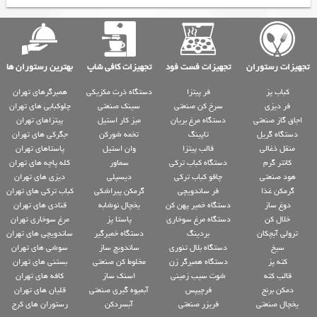
تجهیزات رستوران
تجهیزات فست فود
تجهیزات کافی شاپ
بهترین رستوران ها
کباب پز
فر پیتزا
دستگاه ذرت مکزیکی
همبرگرهای تهران
فر دیزی
سرخ کن صنعتی
سینک صنعتی
چلوکبابی های تهران
اجاق گاز صنعتی
دستگاه مرغ بریان
میز کار استیل
پیتزاهای تهران
دستگاه گریل
تاپینگ
تخمه شورکن
جگرکی های تهران
منقل ذغالی
قالب پیتزا
وان استیل
پاستاهای تهران
کانتر گرم
دستگاه کباب ترکی
سماور
کله پاچه های تهران
هود صنعتی
چاقو کباب ترکی
دیسپلی
دیزی های تهران
گرمکن غذا
فر ساندویچی
گرمکن پیراشکی
کباب ترکی های تهران
دوغ ساز
دستگاه خمیر پهن کن
یخچال نوشابه
قنادی های تهران
خلال کن
دستگاه مرغ سوخاری
پاستا پز
مرغ سوخاری تهران
ترولی آبچکان
بردینگ
دستگاه خمیرگیر
ساندویچی های تهران
سیخ
دستگاه بلال تنوری
ساندویچ ساز
سوشی های تهران
کته پز
دستگاه همبرگر زن
مخلوط کن صنعتی
بستنی های تهران
قالب کته
شوت سیب زمینی
اسنک ساز
کافه های تهران
دمکن برنج
فرچیپس
آبمیوه گیری صنعتی
قلیان های تهران
یخچال صنعتی
فریزر صنعتی
آبسردکن
رستوران های کرج