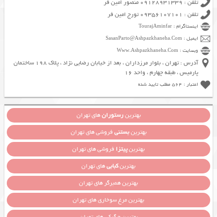
تلفن : 09128931339 منصور امین فر
تلفن : 09356107101 تورج امین فر
اینستاگرام : TourajAminfar
ایمیل : SasanParto@Ashpazkhaneha.Com
وبسایت : Www.Ashpazkhaneha.Com
آدرس : تهران ، بلوار مرزداران ، بعد از خیابان رضایی نژاد ، پلاک 198 ساختمان
پارمیس ، طبقه چهارم ، واحد 16
اعتبار : 564 مطلب تایید شده
بهترین
رستوران
های تهران
بهترین
بستنی
فروشی های تهران
بهترین
پیتزا
فروشی های تهران
بهترین
کبابی
های تهران
بهترین همبرگر های تهران
بهترین مرغ سوخاری های تهران
بهترین جگرکی های تهران