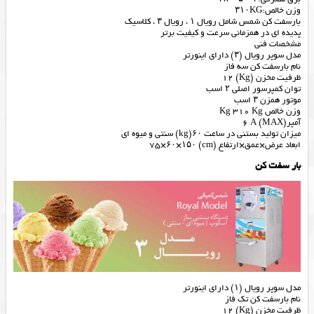
وزن خالص:۳۱۰KG
بارسفت کن شمس شامل رویال ۱ ، رویال ۳ ، کلاسیک
پدیده ای در همزمانی سرعت و کیفیت برتر
مشخصات فنی
مدل سوپر رویال (۳) دارای اینورتر
نام بارسفت کن سه فاز
ظرفیت مخزن (Kg) 12
توان کمپرسور اصلی ۲ اسب
موتور همزن ۳ اسب
وزن خالص Kg 310 Kg
آمپر(MAX) 6 A
میزان تولید بستنی در ساعت ۶۰(kg) سنتی و میوه ای
ابعاد عرض×عمق×ارتفاع (cm) 75×۶۰×۱۵۰
بار سفت کن
مدل سوپر رویال (۱) دارای اینورتر
نام بارسفت کن تک فاز
ظرفیت مخزن (Kg) 12