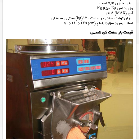
موتور همزن ۷/۵ اسب
وزن خالص Kg 450 Kg
آمپر(MAX) 14 A
میزان تولید بستنی در ساعت ۱۲۰(kg) سنتی و میوه ای
ابعاد عرض×عمق×ارتفاع (cm) 70×۱۱۰×۱۳۵
قیمت بار سفت کن شمس