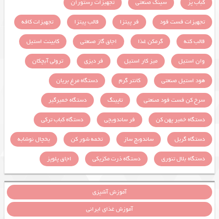
کباب پز
سینک صنعتی
تجهیزات رستوران
تجهیزات فست فود
فر پیتزا
قالب پیتزا
تجهیزات کافه
قالب کته
گرمکن غذا
اجاق گاز صنعتی
کابینت استیل
وان استیل
میز کار استیل
فر دیزی
ترولی آبچکان
هود استیل صنعتی
کانتر گرم
دستگاه مرغ بریان
سرخ کن فست فود صنعتی
تاپینگ
دستگاه خمیرگیر
دستگاه خمیر پهن کن
فر ساندویچی
دستگاه کباب ترکی
دستگاه گریل
ساندویچ ساز
تخمه شور کن
یخچال نوشابه
دستگاه بلال تنوری
دستگاه ذرت مکزیکی
اجاق پلوپز
آموزش آشپزی
آموزش غذای ایرانی