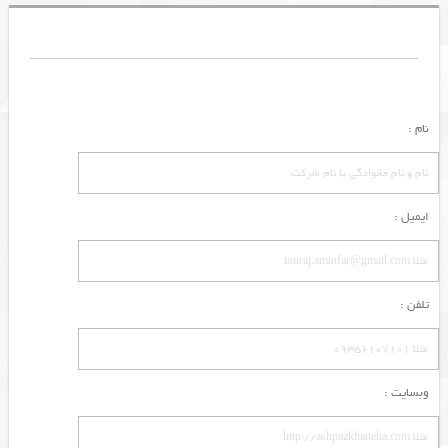
نام :
ایمیل :
تلفن :
وبسایت :