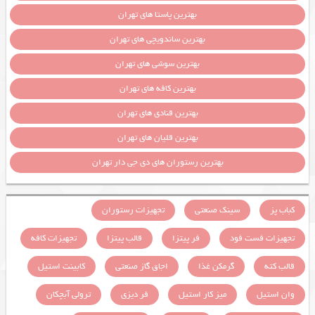
بهترین پاستا های تهران
بهترین ساندویچی های تهران
بهترین سوشی های تهران
بهترین کافه های تهران
بهترین قنادی های تهران
بهترین قلیان های تهران
بهترین رستوران های دی جی دار تهران
کباب پز
سینک صنعتی
تجهیزات رستوران
تجهیزات فست فود
فر پیتزا
قالب پیتزا
تجهیزات کافه
قالب کته
گرمکن غذا
اجاق گاز صنعتی
کابینت استیل
وان استیل
میز کار استیل
فر دیزی
ترولی آبچکان