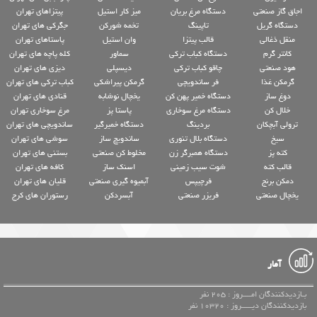
اجاق گاز صنعتی
دستگاه مرغ بریان
میز کار استیل
پیتزاهای تهران
دستگاه گریل
تاپینگ
تخمه شورکن
جگرکی های تهران
منقل ذغالی
قالب پیتزا
وان استیل
پاستاهای تهران
کانتر گرم
دستگاه کباب ترکی
سماور
کله پاچه های تهران
هود صنعتی
چاقو کباب ترکی
دیسپلی
دیزی های تهران
گرمکن غذا
فر ساندویچی
گرمکن پیراشکی
کباب ترکی های تهران
دوغ ساز
دستگاه خمیر پهن کن
یخچال نوشابه
قنادی های تهران
خلال کن
دستگاه مرغ سوخاری
پاستا پز
مرغ سوخاری تهران
ترولی آبچکان
بردینگ
دستگاه خمیرگیر
ساندویچی های تهران
سیخ
دستگاه بلال تنوری
ساندویچ ساز
سوشی های تهران
کته پز
دستگاه همبرگر زن
مخلوط کن صنعتی
بستنی های تهران
قالب کته
شوت سیب زمینی
اسنک ساز
کافه های تهران
دمکن برنج
فرچیپس
آبمیوه گیری صنعتی
قلیان های تهران
یخچال صنعتی
فریزر صنعتی
آبسردکن
رستوران های کرج
آمار
بـازدیدکنندگان امــــروز : 205 نفر
بازدیدکنندگان دیـــــروز : 10320 نفر