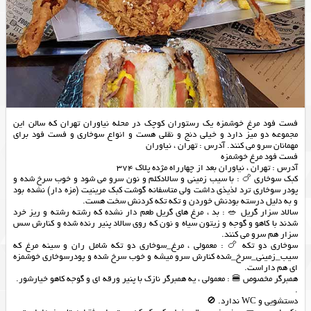
فست فود مرغ خوشمزه یک رستوران کوچک در محله نیاوران تهران که سالن این
مجموعه دو میز دارد و خیلی دنج و نقلی هست و انواع سوخاری و فست فود برای
مهمانان سرو می کنند. آدرس : تهران ، نیاوران
فست فود مرغ خوشمزه
آدرس : تهران ، نیاوران بعد از چهارراه مژده پلاک 374
کبک سوخاری 🍗 : با سیب زمینی و سالادکلم و نون سرو می شود و خوب سرخ شده و
پودر سوخاری ترد لذیذی داشت ولی متاسفانه گوشت کبک مرینیت (مزه دار) نشده بود
و به دلیل درسته بودنش خوردن و تکه تکه کردنش سخت هست.
سالاد سزار گریل 🥗 : بد ، مرغ های گریل طعم دار نشده که رشته رشته و ریز خرد
شدند با کاهو و گوجه و زیتون سیاه و نون که روی سالاد پنیر رنده شده و کنارش سس
سزار هم سرو می کنند.
سوخاری دو تکه 🍗 : معمولی ، مرغ_سوخاری دو تکه شامل ران و سینه مرغ که
سیب_زمینی_سرخ_شده کنارش سرو میشه و خوب سرخ شده و پودرسوخاری خوشمزه
ای هم داراست.
همبرگر مخصوص 🍔 : معمولی ، یه همبرگر نازک با پنیر ورقه ای و گوجه کاهو خیارشور.
.
دستشویی و WC ندارد. 🚫