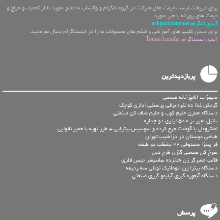
برای دریافت لیست قیمت های شرکت در گروه تلگرام و واتساپ ما عضو شوید تا از تخفیف و حراج و
قیمت های روزانه با خبر شوید.
آیدی تلگرام ashpazkhanehaa
برای دیدن کلیپ های آموزشی و فیلم های محصولات ما را در اینستاگرام دنبال بفرمایید.
آیدی اینستاگرام TourajAminfar
پربازدیدترین
تجهیزات آشپزخانه صنعتی
گرمکن غذا ده نفره برقی پرسنلی اداری کوچک
دستگاه همزن حلیم کوب و حليم صاف کن صنعتی
پاتیل شیر پز 500 لیتری دو جداره
اشترودل با گوشت چرخ کرده و سوسیس پیتزایی + طرز تهیه با خمیر نانوایی
طباخی دوستان در دزاشیب تهران
فر پیتزا صندوقی 24 بشقاب دو طبقه
سرخ کن صنعتی گازی طرح دین
قالب همبرگر زن شانزده سانتیمتر جنس فلزی
دستگاه پیتزا زن اتوماتیک تونلی سه ردیفه
دستگاه آبغوره گیری آبلیمو گیری صنعتی
پرسش