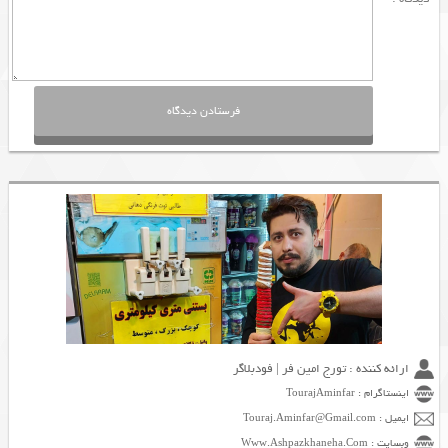
ارائه کننده : تورج امین فر | فودبلاگر
اینستاگرام : TourajAminfar
ایمیل : Touraj.Aminfar@Gmail.com
وبسایت : Www.Ashpazkhaneha.Com