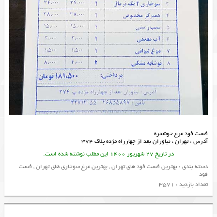
فست فود مرغ خوشمزه
آدرس : تهران ، نیاوران بعد از چهارراه مژده پلاک 374
در تاریخ 27 شهریور 1400 این مطلب نوشته شده است.
دسته بندی :
بهترین فست فود های تهران
,
بهترین مرغ سوخاری های تهران
,
فست
فود
تعداد بازدید : 3571