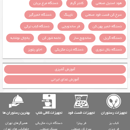
هود استیل صنعتی
کانتر گرم
دستگاه مرغ بریان
سرخ کن فست فود صنعتی
تاپینگ
دستگاه خمیرگیر
دستگاه خمیر پهن کن
فر ساندویچی
دستگاه کباب ترکی
دستگاه گریل
ساندویچ ساز
تخمه شور کن
یخچال نوشابه
دستگاه بلال تنوری
دستگاه ذرت مکزیکی
اجاق پلوپز
آموزش آشپزی
آموزش غذای ایرانی
تجهیزات رستوران
تجهیزات فست فود
تجهیزات کافی شاپ
بهترین رستوران ها
کباب پز
فر پیتزا
دستگاه ذرت مکزیکی
همبرگرهای تهران
فر دیزی
سرخ کن صنعتی
سینک صنعتی
چلوکبابی های تهران