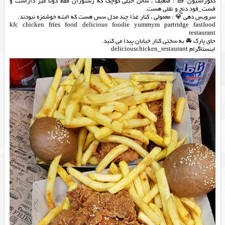
دکوراسیون 🧱 : ضعیف ، سالن خیلی کوچک که رستوران فقط دوتا میز داراست و
فست_فود دنج و نقلی هست.
سرویس دهی 💎 : معمولی ، کنار غذا چند مدل سس هست که البته خوشمزه نبودند.
kfc chicken fries food delicious foodie yummym partridge fastfood
restaurant
جای پارک 🚘 به سختی کنار خیابان پیدا می کنید.
اینستاگرام deliciouschicken_restaurant