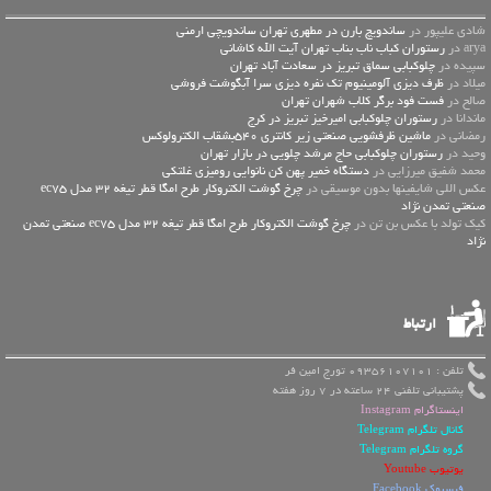
شادی علیپور در
ساندویچ بارن در مطهری تهران ساندویچی ارمنی
arya در
رستوران کباب ناب بناب تهران آیت الله کاشانی
سپیده در
چلوکبابی سماق تبریز در سعادت آباد تهران
میلاد در
ظرف دیزی آلومینیوم تک نفره دیزی سرا آبگوشت فروشی
صالح در
فست فود برگر کلاب شهران تهران
ماندانا در
رستوران چلوکبابی امیرخیز تبریز در کرج
رمضانی در
ماشین ظرفشویی صنعتی زیر کانتری 540بشقاب الکترولوکس
وحید در
رستوران چلوکبابی حاج مرشد چلویی در بازار تهران
محمد شفیق میرزایی در
دستگاه خمیر پهن کن نانوایی رومیزی غلتکی
عكس اللي شايفينها بدون موسيقى در
چرخ گوشت الکتروکار طرح امگا قطر تیغه 32 مدل ec75
صنعتی تمدن نژاد
کیک تولد با عکس بن تن در
چرخ گوشت الکتروکار طرح امگا قطر تیغه 32 مدل ec75 صنعتی تمدن
نژاد
ارتباط
تلفن : 09356107101 تورج امین فر
پشتیبانی تلفنی 24 ساعته در 7 روز هفته
اینستاگرام Instagram
کانال تلگرام Telegram
گروه تلگرام Telegram
یوتیوب Youtube
فیسبوک Facebook