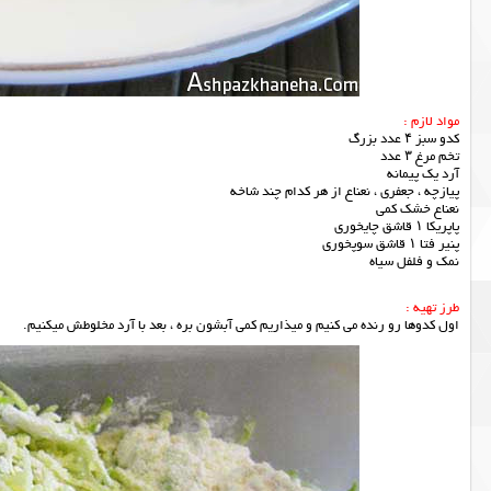
مواد لازم :
کدو سبز ۴ عدد بزرگ
تخم مرغ ۳ عدد
آرد یک پیمانه
پیازچه ، جعفری ، نعناع از هر کدام چند شاخه
نعناع خشک کمی
پاپریکا ۱ قاشق چایخوری
پنیر فتا ۱ قاشق سوپخوری
نمک و فلفل سیاه
طرز تهیه :
اول کدوها رو رنده می کنیم و میذاریم کمی آبشون بره ، بعد با آرد مخلوطش میکنیم.