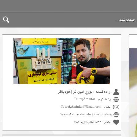
ارائه کننده : تورج امین فر | فودبلاگر
اینستاگرام : TourajAminfar
ایمیل : Touraj.Aminfar@Gmail.com
وبسایت : Www.Ashpazkhaneha.Com
اعتبار : 844 مطلب تایید شده