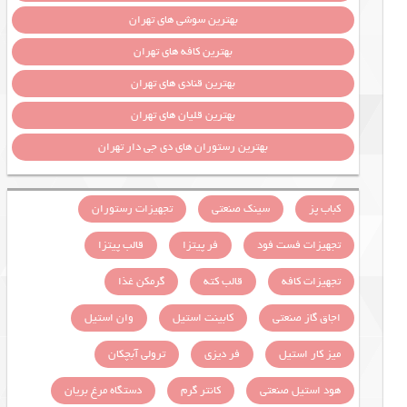
بهترین سوشی های تهران
بهترین کافه های تهران
بهترین قنادی های تهران
بهترین قلیان های تهران
بهترین رستوران های دی جی دار تهران
کباب پز
سینک صنعتی
تجهیزات رستوران
تجهیزات فست فود
فر پیتزا
قالب پیتزا
تجهیزات کافه
قالب کته
گرمکن غذا
اجاق گاز صنعتی
کابینت استیل
وان استیل
میز کار استیل
فر دیزی
ترولی آبچکان
هود استیل صنعتی
کانتر گرم
دستگاه مرغ بریان