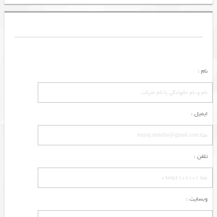
نام :
ایمیل :
تلفن :
وبسایت :