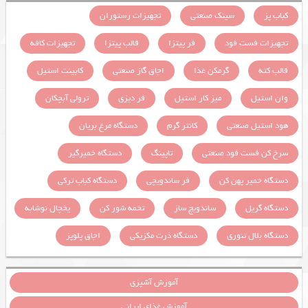
کباب پز
سینک صنعتی
تجهیزات رستوران
تجهیزات فست فود
فر پیتزا
قالب پیتزا
تجهیزات کافه
قالب کته
گرمکن غذا
اجاق گاز صنعتی
کابینت استیل
وان استیل
میز کار استیل
فر دیزی
ترولی آبچکان
هود استیل صنعتی
کانتر گرم
دستگاه مرغ بریان
سرخ کن فست فود صنعتی
تاپینگ
دستگاه خمیرگیر
دستگاه خمیر پهن کن
فر ساندویچی
دستگاه کباب ترکی
دستگاه گریل
ساندویچ ساز
تخمه شور کن
یخچال نوشابه
دستگاه بلال تنوری
دستگاه ذرت مکزیکی
اجاق پلوپز
آموزش آشپزی
آموزش غذای ایرانی