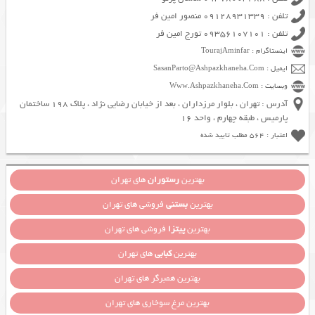
تلفن : 09128931339 منصور امین فر
تلفن : 09356107101 تورج امین فر
اینستاگرام : TourajAminfar
ایمیل : SasanParto@Ashpazkhaneha.Com
وبسایت : Www.Ashpazkhaneha.Com
آدرس : تهران ، بلوار مرزداران ، بعد از خیابان رضایی نژاد ، پلاک 198 ساختمان
پارمیس ، طبقه چهارم ، واحد 16
اعتبار : 564 مطلب تایید شده
بهترین
رستوران
های تهران
بهترین
بستنی
فروشی های تهران
بهترین
پیتزا
فروشی های تهران
بهترین
کبابی
های تهران
بهترین همبرگر های تهران
بهترین مرغ سوخاری های تهران