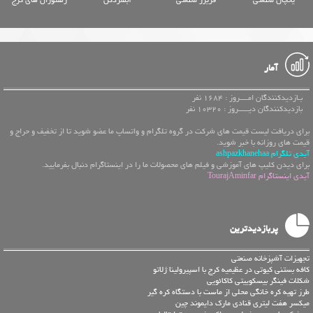
آمار
بـازدیدکنندگان امــــروز : 1684 نفر
بازدیدکنندگان دیـــــروز : 10320 نفر
برای دریافت لیست قیمت های شرکت در گروه تلگرام و واتساپ ما عضو شوید تا از تخفیف و حراج و
قیمت های روزانه با خبر شوید.
آیدی تلگرام ashpazkhanehaa
برای دیدن کلیپ های آموزشی و فیلم های محصولات ما را در اینستاگرام دنبال بفرمایید.
آیدی اینستاگرام TourajAminfar
پربازدیدترین
تجهیزات آشپزخانه صنعتی
کافه بستنی کیوتی در عظیمیه کرج با اسپیرولینا ژلاتو
شکلات فینگر بیسکوییتی کاکائویی
طرز تهیه کره خانگی محلی از ماست با دستگاه کره گیر
میکسر هفت لیتری قنادی مارک دایموند چین