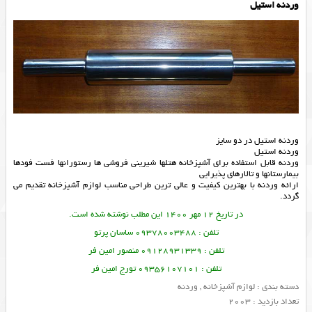
وردنه استیل
وردنه استیل در دو سایز
وردنه استیل
وردنه قابل استفاده برای آشپزخانه هتلها شیرینی فروشی ها رستورانها فست فودها
بیمارستانها و تالار‌های پذیرایی
ارائه وردنه با بهترین کیفیت و عالی ترین طراحی مناسب لوازم آشپزخانه تقدیم می
گردد.
در تاریخ 12 مهر 1400 این مطلب نوشته شده است.
تلفن : 09378003488 ساسان پرتو
تلفن : 09128931339 منصور امین فر
تلفن : 09356107101 تورج امین فر
دسته بندی :
لوازم آشپزخانه
,
وردنه
تعداد بازدید : 2003