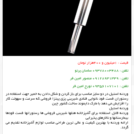
قیمت : 1میلیون و 400هزار تومان
تلفن : 09378003488 ساسان پرتو
تلفن : 09128931339 منصور امین فر
تلفن : 09356107101 تورج امین فر
وردنه استیل در دو سایز مناسب برای باز کردن و شکل دادن به خمیر جهت استفاده در
رستوران فست فود نانوایی قنادی شیرینی پزی پیتزا فروشی که سرعت و سهولت کار
را افزایش می دهد با مارک دایموند ساخت کشور چین
وردنه استیل
وردنه قابل استفاده برای آشپزخانه هتلها شیرینی فروشی ها رستورانها فست فودها
بیمارستانها و تالار‌های پذیرایی
ارائه وردنه با بهترین کیفیت و عالی ترین طراحی مناسب لوازم آشپزخانه تقدیم می
گردد.