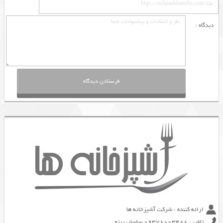
دیدگاه :
ارائه کننده : شرکت آشپزخانه ها
تلفن : 09378003488 ساسان پرتو