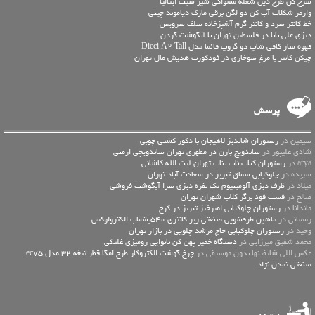
سرخ کن طرح دین شعله مسواکی شیر سیت ایتالیا
وارمر شکلات آب کن دو لگن برقی مارک دیاموند چینی
خط کانتر سرد و کانتر گرم آشپزخانه سلف سرویس
دیزی علی بابا در فلسطین تهران با آبگوشت گردن
قهوه ساز کافی شاپ دو گروپ فائما مدل Dieci A2 Tall
چیکن کانتر با مرغ سوخاری در فودکورت هدیش مال تهران
پرسش
سیمین در
رستوران شاندیز لاهیجان با دکور کشتی چوبی
شادی علیپور در
ساندویچ بارن در مطهری تهران ساندویچی ارمنی
arya در
رستوران کباب ناب بناب تهران آیت الله کاشانی
سپیده در
چلوکبابی سماق تبریز در سعادت آباد تهران
میلاد در
ظرف دیزی آلومینیوم تک نفره دیزی سرا آبگوشت فروشی
صالح در
فست فود برگر کلاب شهران تهران
ماندانا در
رستوران چلوکبابی امیرخیز تبریز در کرج
رمضانی در
ماشین ظرفشویی صنعتی زیر کانتری 540بشقاب الکترولوکس
وحید در
رستوران چلوکبابی حاج مرشد چلویی در بازار تهران
محمد شفیق میرزایی در
دستگاه خمیر پهن کن نانوایی رومیزی غلتکی
عكس اللي شايفينها بدون موسيقى در
چرخ گوشت الکتروکار طرح امگا قطر تیغه 32 مدل ec75
صنعتی تمدن نژاد