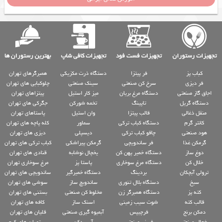
تجهیزات رستوران
تجهیزات فست فود
تجهیزات کافی شاپ
بهترین رستوران ها
کباب پز
فر پیتزا
دستگاه ذرت مکزیکی
همبرگرهای تهران
فر دیزی
سرخ کن صنعتی
سینک صنعتی
چلوکبابی های تهران
اجاق گاز صنعتی
دستگاه مرغ بریان
میز کار استیل
پیتزاهای تهران
دستگاه گریل
تاپینگ
تخمه شورکن
جگرکی های تهران
منقل ذغالی
قالب پیتزا
وان استیل
پاستاهای تهران
کانتر گرم
دستگاه کباب ترکی
سماور
کله پاچه های تهران
هود صنعتی
چاقو کباب ترکی
دیسپلی
دیزی های تهران
گرمکن غذا
فر ساندویچی
گرمکن پیراشکی
کباب ترکی های تهران
دوغ ساز
دستگاه خمیر پهن کن
یخچال نوشابه
قنادی های تهران
خلال کن
دستگاه مرغ سوخاری
پاستا پز
مرغ سوخاری تهران
ترولی آبچکان
بردینگ
دستگاه خمیرگیر
ساندویچی های تهران
سیخ
دستگاه بلال تنوری
ساندویچ ساز
سوشی های تهران
کته پز
دستگاه همبرگر زن
مخلوط کن صنعتی
بستنی های تهران
قالب کته
شوت سیب زمینی
اسنک ساز
کافه های تهران
دمکن برنج
فرچیپس
آبمیوه گیری صنعتی
قلیان های تهران
یخچال صنعتی
فریزر صنعتی
آبسردکن
رستوران های کرج