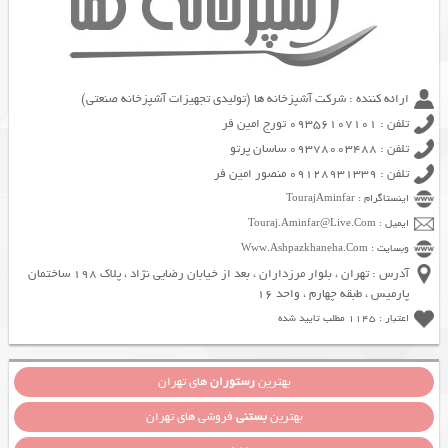
ارائه کننده : شرکت آشپزخانه ها (تولیدی تجهیزات آشپزخانه صنعتی)
تلفن : 09356107101 تورج امین فر
تلفن : 09378003488 ساسان پرتو
تلفن : 09128931339 منصور امین فر
اینستاگرام : TourajAminfar
ایمیل : Touraj.Aminfar@Live.Com
وبسایت : Www.Ashpazkhaneha.Com
آدرس : تهران ، بلوار مرزداران ، بعد از خیابان رضایی نژاد ، پلاک 198 ساختمان
پارمیس ، طبقه چهارم ، واحد 16
اعتبار : 1145 مطلب تایید شده
بهترین
رستوران
های تهران
بهترین
بستنی
فروشی های تهران