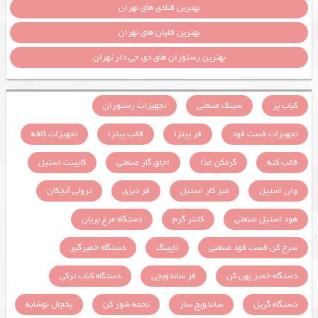
بهترین قنادی های تهران
بهترین قلیان های تهران
بهترین رستوران های دی جی دار تهران
کباب پز
سینک صنعتی
تجهیزات رستوران
تجهیزات فست فود
فر پیتزا
قالب پیتزا
تجهیزات کافه
قالب کته
گرمکن غذا
اجاق گاز صنعتی
کابینت استیل
وان استیل
میز کار استیل
فر دیزی
ترولی آبچکان
هود استیل صنعتی
کانتر گرم
دستگاه مرغ بریان
سرخ کن فست فود صنعتی
تاپینگ
دستگاه خمیرگیر
دستگاه خمیر پهن کن
فر ساندویچی
دستگاه کباب ترکی
دستگاه گریل
ساندویچ ساز
تخمه شور کن
یخچال نوشابه