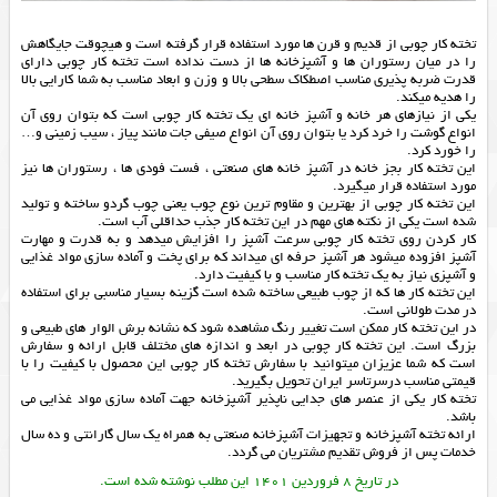
تخته کار چوبی از قدیم و قرن ها مورد استفاده قرار گرفته است و هیچوقت جایگاهش
را در میان رستوران ها و آشپزخانه ها از دست نداده است تخته کار چوبی دارای
قدرت ضربه پذیری مناسب اصطکاک سطحی بالا و وزن و ابعاد مناسب به شما کارایی بالا
را هدیه میکند.
یکی از نیازهای هر خانه و آشپز خانه ای یک تخته کار چوبی است که بتوان روی آن
انواع گوشت را خرد کرد یا بتوان روی آن انواع صیفی جات مانند پیاز ، سیب زمینی و…
را خورد کرد.
این تخته کار بجز خانه در آشپز خانه های صنعتی ، فست فودی ها ، رستوران ها نیز
مورد استفاده قرار میگیرد.
این تخته کار چوبی از بهترین و مقاوم ترین نوع چوب یعنی چوب گردو ساخته و تولید
شده است یکی از نکته های مهم در این تخته کار جذب حداقلی آب است.
کار کردن روی تخته کار چوبی سرعت آشپز را افزایش میدهد و به قدرت و مهارت
آشپز افزوده میشود هر آشپز حرفه ای میداند که برای پخت و آماده سازی مواد غذایی
و آشپزی نیاز به یک تخته کار مناسب و با کیفیت دارد.
این تخته کار ها که از چوب طبیعی ساخته شده است گزینه بسیار مناسبی برای استفاده
در مدت طولانی است.
در این تخته کار ممکن است تغییر رنگ مشاهده شود که نشانه برش الوار های طبیعی و
بزرگ است. این تخته کار چوبی در ابعد و اندازه های مختلف قابل ارائه و سفارش
است که شما عزیزان میتوانید با سفارش تخته کار چوبی این محصول با کیفیت را با
قیمتی مناسب درسرتاسر ایران تحویل بگیرید.
تخته کار یکی از عنصر های جدایی ناپذیر آشپزخانه جهت آماده سازی مواد غذایی می
باشد.
ارائه
تخته آشپزخانه
و
تجهیزات آشپزخانه صنعتی
به همراه یک سال گارانتی و ده سال
خدمات پس از فروش تقدیم مشتریان می گردد.
در تاریخ 8 فروردین 1401 این مطلب نوشته شده است.