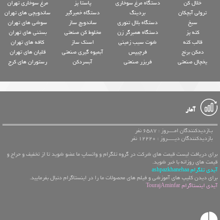
خلال کن
دستگاه مرغ سوخاری
پاستا پز
مرغ سوخاری تهران
ترولی آبچکان
بردینگ
دستگاه خمیرگیر
ساندویچی های تهران
سیخ
دستگاه بلال تنوری
ساندویچ ساز
سوشی های تهران
کته پز
دستگاه همبرگر زن
مخلوط کن صنعتی
بستنی های تهران
قالب کته
شوت سیب زمینی
اسنک ساز
کافه های تهران
دمکن برنج
فرچیپس
آبمیوه گیری صنعتی
قلیان های تهران
یخچال صنعتی
فریزر صنعتی
آبسردکن
رستوران های کرج
آمار
بـازدیدکنندگان امــــروز : 6587 نفر
بازدیدکنندگان دیـــــروز : 12220 نفر
برای دریافت لیست قیمت های شرکت در گروه تلگرام و واتساپ ما عضو شوید تا از تخفیف و حراج و
قیمت های روزانه با خبر شوید.
آیدی تلگرام ashpazkhanehaa
برای دیدن کلیپ های آموزشی و فیلم های محصولات ما را در اینستاگرام دنبال بفرمایید.
آیدی اینستاگرام TourajAminfar