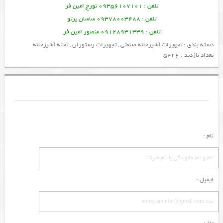
تلفن : 09356107101 تورج امین فر
تلفن : 09378003488 ساسان پرتو
تلفن : 09128931339 منصور امین فر
دسته بندی :
تجهیزات آشپزخانه صنعتی
,
تجهیزات رستوران
,
تخته آشپزخانه
تعداد بازدید : 5426
نام :
ایمیل :