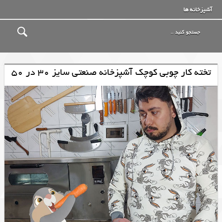
آشپزخانه ها
تخته کار چوبی کوچک آشپزخانه صنعتی سایز 30 در 50