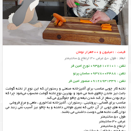
قیمت : 1میلیون و 400هزار تومان
ابعاد : طول 50 عرض 30 ارتفاع 5 سانتیمتر
تلفن : 09356107101 تورج امین فر
تلفن : 09378003488 ساسان پرتو
تلفن : 09128931339 منصور امین فر
تخته کار چوبی مناسب برای آشپزخانه صنعتی و رستوران که این نوع از تخته گوشت
باعث تیز ماندن چاقوی شما می شود و بهترین نوع تخته گوشت محسوب می‌‌شود چرا که
نرم بودن سطح از کند شدن تیغه ی چاقو جلوگیری می کند.
مناسب برای قصابی ، پروتئینی ، رستوران ، آشپزخانه غذاخوری ، ماهی و مرغ فروشی
تخته های چوبی از آن جایی که عمری طولانی داشته و به چاقو نیز آسیب نمی زنند می
توان گفت تخته هایی دوست داشنتی می باشند.
طول 50 سانتیمتر
عرض 30 سانتیمتر
ارتفاع 5 سانتیمتر
رویه چوب ضخامت 5 سانتیمتر