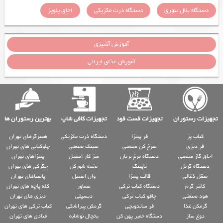
دستگاه بلال تنوری
دستگاه ذرت مکزیکی
اجاق پلوپز
آموزش آشپزی
آموزش غذای ایرانی
تجهیزات رستوران
تجهیزات فست فود
تجهیزات کافی شاپ
بهترین رستوران ها
کباب پز
فر پیتزا
دستگاه ذرت مکزیکی
همبرگرهای تهران
فر دیزی
سرخ کن صنعتی
سینک صنعتی
چلوکبابی های تهران
اجاق گاز صنعتی
دستگاه مرغ بریان
میز کار استیل
پیتزاهای تهران
دستگاه گریل
تاپینگ
تخمه شورکن
جگرکی های تهران
منقل ذغالی
قالب پیتزا
وان استیل
پاستاهای تهران
کانتر گرم
دستگاه کباب ترکی
سماور
کله پاچه های تهران
هود صنعتی
چاقو کباب ترکی
دیسپلی
دیزی های تهران
گرمکن غذا
فر ساندویچی
گرمکن پیراشکی
کباب ترکی های تهران
دوغ ساز
دستگاه خمیر پهن کن
یخچال نوشابه
قنادی های تهران