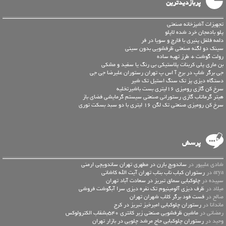
پربازدیدترین
تجهیزات آشپزخانه صنعتی
پلو بادمجان خرد شده لاپلو
دلمه فلفل پنیری با قارچ و سویا در فر
سینک دو لگنه صنعتی ظرفشویی بدون سینی
رولت گوشت + طرز تهیه ساده
بن ماری پلی کربنات پلاستیکی بی رنگ یا سفید و مشکی
جی برگر شاپ در برج آ اس پ تهران رستوران علیرضا جی جی
دستگاه دیزی پز تک سنگ استیل تک شیر
سرخ کن گازی رومیزی 16لیتری بست باشیرتخلیه
هیتر گرماتاب گازی رستورانی صنعتی سیستم گرمایشی فضای باز
سرخ کن رومیزی صنعتی تک لگن 16 لیتری با دو سبد بسکت توری
پرسش
شادی علیپور در
ساندویچ بارن در مطهری تهران ساندویچی ارمنی
arya در
رستوران کباب ناب بناب تهران آیت الله کاشانی
سپیده در
چلوکبابی سماق تبریز در سعادت آباد تهران
میلاد در
ظرف دیزی آلومینیوم تک نفره دیزی سرا آبگوشت فروشی
صالح در
فست فود برگر کلاب شهران تهران
ماندانا در
رستوران چلوکبابی امیرخیز تبریز در کرج
رمضانی در
ماشین ظرفشویی صنعتی زیر کانتری 540بشقاب الکترولوکس
وحید در
رستوران چلوکبابی حاج مرشد چلویی در بازار تهران