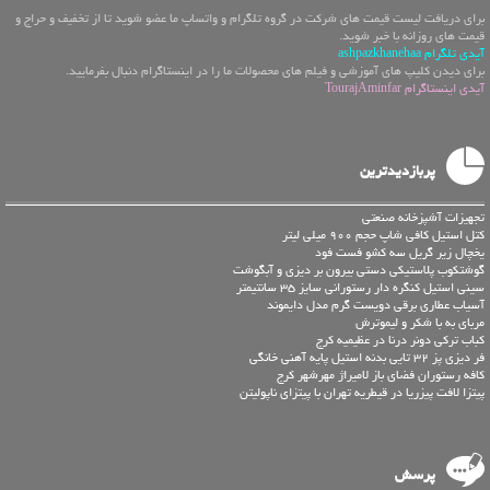
برای دریافت لیست قیمت های شرکت در گروه تلگرام و واتساپ ما عضو شوید تا از تخفیف و حراج و
قیمت های روزانه با خبر شوید.
آیدی تلگرام ashpazkhanehaa
برای دیدن کلیپ های آموزشی و فیلم های محصولات ما را در اینستاگرام دنبال بفرمایید.
آیدی اینستاگرام TourajAminfar
پربازدیدترین
تجهیزات آشپزخانه صنعتی
کتل استیل کافی شاپ حجم 900 میلی لیتر
یخچال زیر گریل سه کشو فست فود
گوشتکوب پلاستیکی دستی بیرون بر دیزی و آبگوشت
سینی استیل کنگره دار رستورانی سایز 35 سانتیمتر
آسیاب عطاری برقی دویست گرم مدل دایموند
مربای به با شکر و لیموترش
کباب ترکی دونر درنا در عظیمیه کرج
فر دیزی پز 32 تایی بدنه استیل پایه آهنی خانگی
کافه رستوران فضای باز لامیراژ مهرشهر کرج
پیتزا لافت پیزریا در قیطریه تهران با پیتزای ناپولیتن
پرسش