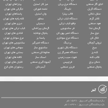
اجاق گاز صنعتی
دستگاه مرغ بریان
میز کار استیل
پیتزاهای تهران
دستگاه گریل
تاپینگ
تخمه شورکن
جگرکی های تهران
منقل ذغالی
قالب پیتزا
وان استیل
پاستاهای تهران
کانتر گرم
دستگاه کباب ترکی
سماور
کله پاچه های تهران
هود صنعتی
چاقو کباب ترکی
دیسپلی
دیزی های تهران
گرمکن غذا
فر ساندویچی
گرمکن پیراشکی
کباب ترکی های تهران
دوغ ساز
دستگاه خمیر پهن کن
یخچال نوشابه
قنادی های تهران
خلال کن
دستگاه مرغ سوخاری
پاستا پز
مرغ سوخاری تهران
ترولی آبچکان
بردینگ
دستگاه خمیرگیر
ساندویچی های تهران
سیخ
دستگاه بلال تنوری
ساندویچ ساز
سوشی های تهران
کته پز
دستگاه همبرگر زن
مخلوط کن صنعتی
بستنی های تهران
قالب کته
شوت سیب زمینی
اسنک ساز
کافه های تهران
دمکن برنج
فرچیپس
آبمیوه گیری صنعتی
قلیان های تهران
یخچال صنعتی
فریزر صنعتی
آبسردکن
رستوران های کرج
آمار
بـازدیدکنندگان امــــروز : 1527 نفر
بازدیدکنندگان دیـــــروز : 10320 نفر