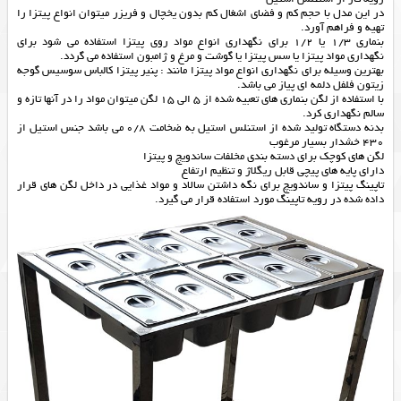
در این مدل با حجم کم و فضای اشغال کم بدون یخچال و فریزر میتوان انواع پیتزا را
تهیه و فراهم آورد.
بنماری 1/3 یا 1/2 برای نگهداری انواع مواد روی پیتزا استفاده می شود برای
نگهداری مواد پیتزا یا سس پیتزا یا گوشت و مرغ و ژامبون استفاده می گردد.
بهترین وسیله برای نگهداری انواع مواد پیتزا مانند : پنیر پیتزا کالباس سوسیس گوجه
زیتون فلفل دلمه ای پیاز می باشد.
با استفاده از لگن بنماری های تعبیه شده از 5 الی 15 لگن میتوان مواد را در آنها تازه و
سالم نگهداری کرد.
بدنه دستگاه تولید شده از استنلس استیل به ضخامت 0/8 می باشد جنس استیل از
430 خشدار بسیار مرغوب
لگن های کوچک برای دسته بندی مخلفات ساندویچ و پیتزا
دارای پایه های پیچی قابل ریگلاژ و تنظیم ارتفاع
تاپینگ پیتزا و ساندویچ برای نگه داشتن سالاد و مواد غذایی در داخل لگن های قرار
داده شده در رویه تاپینگ مورد استفاده قرار می گیرد.