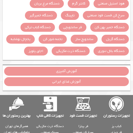
هود استیل صنعتی
کانتر گرم
دستگاه مرغ بریان
سرخ کن فست فود صنعتی
تاپینگ
دستگاه خمیرگیر
دستگاه خمیر پهن کن
فر ساندویچی
دستگاه کباب ترکی
دستگاه گریل
ساندویچ ساز
تخمه شور کن
یخچال نوشابه
دستگاه بلال تنوری
دستگاه ذرت مکزیکی
اجاق پلوپز
آموزش آشپزی
آموزش غذای ایرانی
تجهیزات رستوران
تجهیزات فست فود
تجهیزات کافی شاپ
بهترین رستوران ها
کباب پز
فر پیتزا
دستگاه ذرت مکزیکی
همبرگرهای تهران
فر دیزی
سرخ کن صنعتی
سینک صنعتی
چلوکبابی های تهران