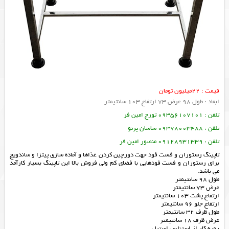
قیمت : 22میلیون تومان
ابعاد : طول 98 عرض 73 ارتفاع 103 سانتیمتر
تلفن : 09356107101 تورج امین فر
تلفن : 09378003488 ساسان پرتو
تلفن : 09128931339 منصور امین فر
تاپینگ رستوران و فست فود جهت دورچین کردن غذاها و آماده سازی پیتزا و ساندویچ
برای رستوران و فست فودهایی با فضای کم ولی فروش بالا این تاپینگ بسیار کارآمد
می باشد.
طول 98 سانتیمتر
عرض 73 سانتیمتر
ارتفاع پشت 103 سانتیمتر
ارتفاع جلو 96 سانتیمتر
طول ظرف 32 سانتیمتر
عرض ظرف 18 سانتیمتر
رویه کار از استنلس استیل