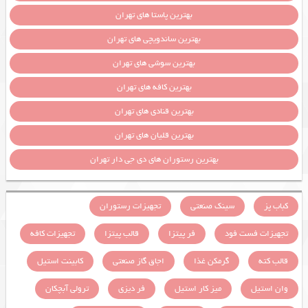
بهترین پاستا های تهران
بهترین ساندویچی های تهران
بهترین سوشی های تهران
بهترین کافه های تهران
بهترین قنادی های تهران
بهترین قلیان های تهران
بهترین رستوران های دی جی دار تهران
کباب پز
سینک صنعتی
تجهیزات رستوران
تجهیزات فست فود
فر پیتزا
قالب پیتزا
تجهیزات کافه
قالب کته
گرمکن غذا
اجاق گاز صنعتی
کابینت استیل
وان استیل
میز کار استیل
فر دیزی
ترولی آبچکان