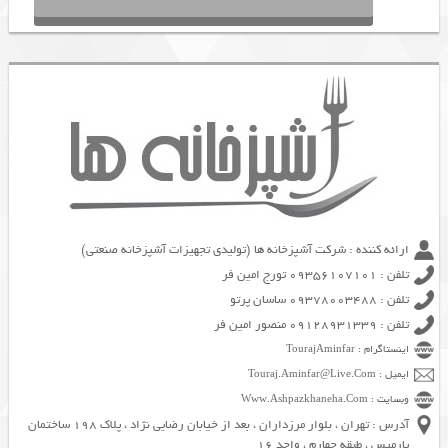
ارائه کننده : شرکت آشپزخانه ها (تولیدی تجهیزات آشپزخانه صنعتی)
تلفن : 09356107101 تورج امین فر
تلفن : 09378003488 ساسان پرتو
تلفن : 09128931339 منصور امین فر
اینستاگرام : TourajAminfar
ایمیل : Touraj.Aminfar@Live.Com
وبسایت : Www.Ashpazkhaneha.Com
آدرس : تهران ، بلوار مرزداران ، بعد از خیابان رضایی نژاد ، پلاک 198 ساختمان
پارمیس ، طبقه چهارم ، واحد 16