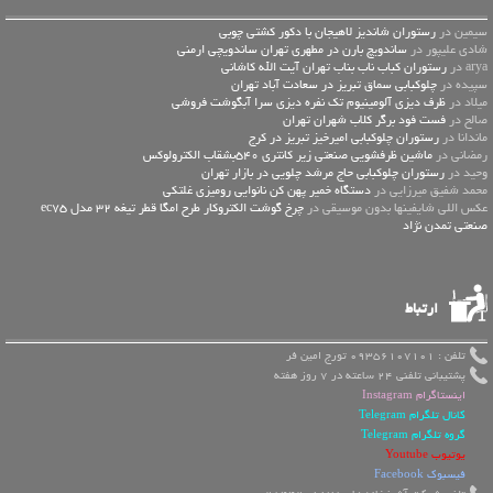
سیمین در
رستوران شاندیز لاهیجان با دکور کشتی چوبی
شادی علیپور در
ساندویچ بارن در مطهری تهران ساندویچی ارمنی
arya در
رستوران کباب ناب بناب تهران آیت الله کاشانی
سپیده در
چلوکبابی سماق تبریز در سعادت آباد تهران
میلاد در
ظرف دیزی آلومینیوم تک نفره دیزی سرا آبگوشت فروشی
صالح در
فست فود برگر کلاب شهران تهران
ماندانا در
رستوران چلوکبابی امیرخیز تبریز در کرج
رمضانی در
ماشین ظرفشویی صنعتی زیر کانتری 540بشقاب الکترولوکس
وحید در
رستوران چلوکبابی حاج مرشد چلویی در بازار تهران
محمد شفیق میرزایی در
دستگاه خمیر پهن کن نانوایی رومیزی غلتکی
عكس اللي شايفينها بدون موسيقى در
چرخ گوشت الکتروکار طرح امگا قطر تیغه 32 مدل ec75
صنعتی تمدن نژاد
ارتباط
تلفن : 09356107101 تورج امین فر
پشتیبانی تلفنی 24 ساعته در 7 روز هفته
اینستاگرام Instagram
کانال تلگرام Telegram
گروه تلگرام Telegram
یوتیوب Youtube
فیسبوک Facebook