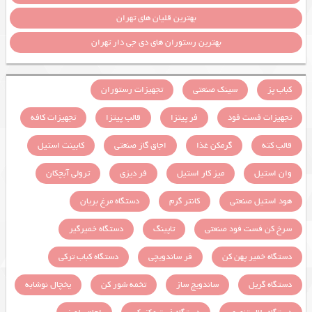
بهترین قلیان های تهران
بهترین رستوران های دی جی دار تهران
کباب پز
سینک صنعتی
تجهیزات رستوران
تجهیزات فست فود
فر پیتزا
قالب پیتزا
تجهیزات کافه
قالب کته
گرمکن غذا
اجاق گاز صنعتی
کابینت استیل
وان استیل
میز کار استیل
فر دیزی
ترولی آبچکان
هود استیل صنعتی
کانتر گرم
دستگاه مرغ بریان
سرخ کن فست فود صنعتی
تاپینگ
دستگاه خمیرگیر
دستگاه خمیر پهن کن
فر ساندویچی
دستگاه کباب ترکی
دستگاه گریل
ساندویچ ساز
تخمه شور کن
یخچال نوشابه