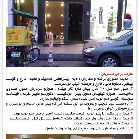
نظرات برخی مشتریان :
۱.
جدیدا حضوری نرفتم و سفارش دادیم ، پیتزاهاش کلاسیک و عالیه ، قارچ و گوشت
بینظیر ، مخلوط عالی ، قارچ و مرغشم خیلی خوشمزست.
۲.
هنوز هم مثل ۲۰ سال پیش داره کار میکنه ، هنوزم سردرش همون صندوق
ماشینست ، هنوزم کیفیتش همون پیتزا خونگیست ، دکورشم تغییر نکرده ، قیمتاشم
متوسطه ، گوشی هم خوب آنتن نمیده ضمن اینکه وایفایم نداره.
۳.
يه فست فود قديمى و معروف تو اين منطقه اس كه پيتزاهاش حجيم و خوشمزن و
مرغ سوخارى خوش طعمى داره!
۴.
پيتزاى پر ملات ، با پنير خوب ، قيمت مناسب ، سيب زمينى با پنير هم خوب بود.
۵.
پیتزای تگزاسش عالی ولی تند ، کنتاکی هاشم خوشمزست مثل قبل ، قیمت مناسب.
۶.
يه نفره هاش كار يه نفر نيست به خدا
۷.
از قدیم غذاهاش عالی بود ، یه پیتزای بوکود ولی خوشمزه