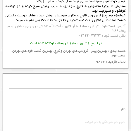
فودی خوشنام برویم تا بعد عمری فرید غذای خوشمزه ای میل کند.
سفارش ما پیتزا مخصوص + قارچ سوخاری + سیب زمینی سرخ کرده و دو نوشابه
کوکاکولا و اسپرایت بود.
خوشمزه بود پیتزامون ولی قارچ سوخاری متوسط و روغنی بود ، فضای دوست داشتنی
داشت اما صندلی هاش راحت نیست درکل جا خوبیه حتما کاکتوس تشریف ببرید.
آدرس فست قود : تهران ، صادقیه آریاشهر ، آیت الله کاشانی ، روبروی خیابان بهنام ،
پلاک ۲۸۶
تلفن فست فود : ۰۲۱۴۴۰۷۹۴۹۴
در تاریخ 21 مهر 1400 این مطلب نوشته شده است.
دسته بندی :
بهترین پیتزا فروشی های تهران و کرج
,
بهترین فست فود های تهران
,
فست فود
تعداد بازدید : 9874
نام :