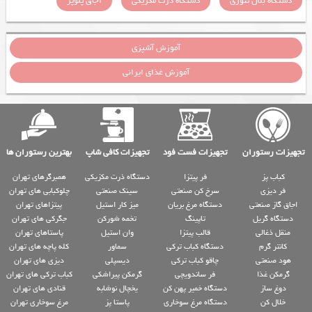
دستگاه بلال تنوری
دستگاه ذرت مکزیکی
اجاق پلوپز
آموزش آشپزی
آموزش غذای ایرانی
تجهیزات رستوران
تجهیزات فست فود
تجهیزات کافی شاپ
بهترین رستوران ها
کباب پز
فر پیتزا
دستگاه ذرت مکزیکی
همبرگرهای تهران
فر دیزی
سرخ کن صنعتی
سینک صنعتی
چلوکبابی های تهران
اجاق گاز صنعتی
دستگاه مرغ بریان
میز کار استیل
پیتزاهای تهران
دستگاه گریل
تاپینگ
تخمه شورکن
جگرکی های تهران
منقل ذغالی
قالب پیتزا
وان استیل
پاستاهای تهران
کانتر گرم
دستگاه کباب ترکی
سماور
کله پاچه های تهران
هود صنعتی
چاقو کباب ترکی
دیسپلی
دیزی های تهران
گرمکن غذا
فر ساندویچی
گرمکن پیراشکی
کباب ترکی های تهران
دوغ ساز
دستگاه خمیر پهن کن
یخچال نوشابه
قنادی های تهران
خلال کن
دستگاه مرغ سوخاری
پاستا پز
مرغ سوخاری تهران