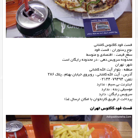
فست فود کاکتوس کاشانی
نوع رستوران :
فست فود
سطح قیمت : اقتصادی و متوسط
محدوده سرویس دهی : در محدوده رایگان است
شهر: تهران
منطقه : بلوار آیت الله کاشانی
آدرس : آیت الله کاشانی ، روبروی خیابان بهنام ، پلاک ۲۸۶
تلفن: ۰۲۱۴۴۰۷۹۴۹۴
اینترنت بی سیم : ندارد
موسیقی زنده : ندارد
سرویس رایگان : دارد
پرداخت از طریق کارتخوان با امکان ارسال غذا
فست فود کاکتوس تهران