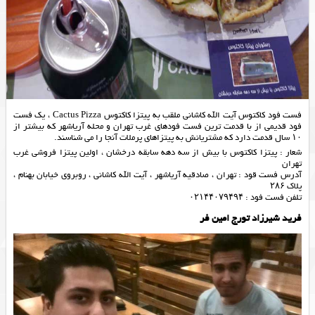
فست فود کاکتوس آیت الله کاشانی ملقب به پیتزا کاکتوس Cactus Pizza ، یک فست
فود قدیمی از با قدمت ترین فست فودهای غرب تهران و محله آریاشهر که بیشتر از
۱۰ سال قدمت دارد که مشتریانش به پیتزاهای پرملات آنجا را می شناسند.
شعار : پیتزا کاکتوس با بیش از سه دهه سابقه درخشان ، اولین پیتزا فروشی غرب
تهران
آدرس فست قود : تهران ، صادقیه آریاشهر ، آیت الله کاشانی ، روبروی خیابان بهنام ،
پلاک ۲۸۶
تلفن فست فود : ۰۲۱۴۴۰۷۹۴۹۴
فرید شیرزاد تورج امین فر