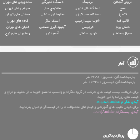
ترولی آبچکان
بردینگ
دستگاه خمیرگیر
ساندویچی های تهران
سیخ
دستگاه بلال تنوری
ساندویچ ساز
سوشی های تهران
کته پز
دستگاه همبرگر زن
مخلوط کن صنعتی
بستنی های تهران
قالب کته
شوت سیب زمینی
اسنک ساز
کافه های تهران
دمکن برنج
فرچیپس
آبمیوه گیری صنعتی
قلیان های تهران
یخچال صنعتی
فریزر صنعتی
آبسردکن
رستوران های کرج
آمار
بـازدیدکنندگان امــــروز : 2451 نفر
بازدیدکنندگان دیـــــروز : 10320 نفر
برای دریافت لیست قیمت های شرکت در گروه تلگرام و واتساپ ما عضو شوید تا از تخفیف و حراج و
قیمت های روزانه با خبر شوید.
آیدی تلگرام ashpazkhanehaa
برای دیدن کلیپ های آموزشی و فیلم های محصولات ما را در اینستاگرام دنبال بفرمایید.
آیدی اینستاگرام TourajAminfar
پربازدیدترین