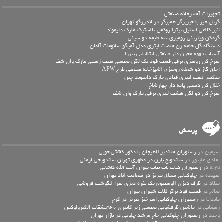
تجهیزات آشپزخانه صنعتی
گریل چیز با چیزبرگر همبرگر در اندرزگو تهران
انبر کلاغی استیل پیتزا روکش پلاستیک مارک دایموند
گرمکن ویترینی رومیزی سه طبقه دو سینی
دستگاه گل خامه زن شصت لیتری مدل آمیگو سانومات آلمان
آسیاب قهوه مخزن دار صنعتی ایتالیایی بیزرا
سرخ کن رومیزی برقی فست فود تک لگن صنعتی سیب زمینی مارک وان شف
اجاق گاز دو شعله رومیزی آشپزخانه صنعتی طرح APW
میکسر هفت لیتری قنادی مارک دایموند چین
خلال کن دستی پایه دار چهارشاخ
سرخ کن دو لگن هشت لیتری برقی مارک وان شف
پرسش
سیمین در
رستوران شاندیز لاهیجان با دکور کشتی چوبی
شادی علیپور در
ساندویچ بارن در مطهری تهران ساندویچی ارمنی
arya در
رستوران کباب ناب بناب تهران آیت الله کاشانی
سپیده در
چلوکبابی سماق تبریز در سعادت آباد تهران
میلاد در
ظرف دیزی آلومینیوم تک نفره دیزی سرا آبگوشت فروشی
صالح در
فست فود برگر کلاب شهران تهران
ماندانا در
رستوران چلوکبابی امیرخیز تبریز در کرج
رمضانی در
ماشین ظرفشویی صنعتی زیر کانتری 540بشقاب الکترولوکس
وحید در
رستوران چلوکبابی حاج مرشد چلویی در بازار تهران