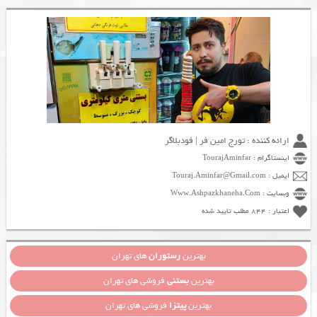
ارائه کننده : تورج امین فر | فودبلاگر
اینستاگرام : TourajAminfar
ایمیل : Touraj.Aminfar@Gmail.com
وبسایت : Www.Ashpazkhaneha.Com
اعتبار : 844 مطلب تایید شده
بهترین
رستوران
های تهران
بهترین
بستنی
فروشی های تهران
بهترین
پیتزا
فروشی های تهران