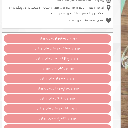
وبسایت : Www.Ashpazkhaneha.Com
آدرس : تهران ، بلوار مرزداران ، بعد از خیابان رضایی نژاد ، پلاک 198
ساختمان پارمیس ، طبقه چهارم ، واحد 16
اعتبار : 564 مطلب تایید شده
بهترین
رستوران
های تهران
بهترین
بستنی
فروشی های تهران
بهترین
پیتزا
فروشی های تهران
بهترین
کبابی
های تهران
بهترین همبرگر های تهران
بهترین مرغ سوخاری های تهران
بهترین جگرکی های تهران
بهترین آش فروشی های تهران
بهترین کله پاچه های تهران