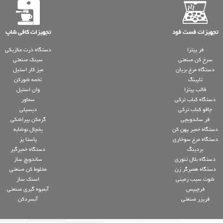
تجهیزات فست فود
تجهیزات کافی شاپ
فر پیتزا
دستگاه ذرت مکزیکی
سرخ کن صنعتی
سینک صنعتی
دستگاه مرغ بریان
میز کار استیل
تاپینگ
تخمه شورکن
قالب پیتزا
وان استیل
دستگاه کباب ترکی
سماور
چاقو کباب ترکی
دیسپلی
فر ساندویچی
گرمکن پیراشکی
دستگاه خمیر پهن کن
یخچال نوشابه
دستگاه مرغ سوخاری
پاستا پز
بردینگ
دستگاه خمیرگیر
دستگاه بلال تنوری
ساندویچ ساز
دستگاه همبرگر زن
مخلوط کن صنعتی
شوت سیب زمینی
اسنک ساز
فرچیپس
آبمیوه گیری صنعتی
فریزر صنعتی
آبسردکن