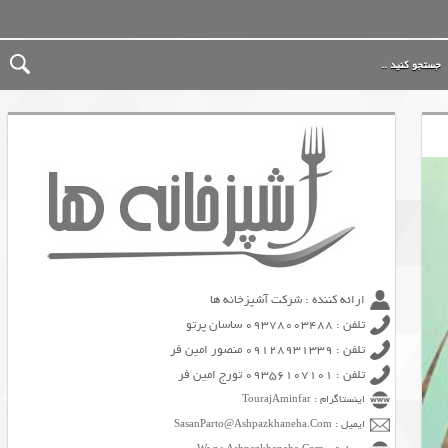
ارائه کننده : شرکت آشپزخانه ها
تلفن : 09378003488 ساسان پرتو
تلفن : 09128931339 منصور امین فر
تلفن : 09356107101 تورج امین فر
اینستاگرام : TourajAminfar
ایمیل : SasanParto@Ashpazkhaneha.Com