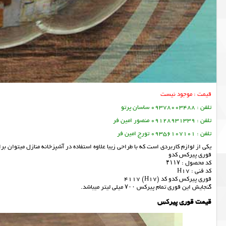
قیمت : موجود نیست
تلفن : 09378003488 ساسان پرتو
تلفن : 09128931339 منصور امین فر
تلفن : 09356107101 تورج امین فر
یکی از لوازم کاربردی است که با طراحی زیبا علاوه استفاده در آشپزخانه منازل میتوان ب
قوری پیرکس کدو
کد محصول : ۴۱۱۷
کد فنی : H17
قوری پیرکس کدو کد (H17) 4117
گنجایش این قوری تمام پیرکس ۷۰۰ میلی لیتر میباشد.
قیمت قوری پیرکس