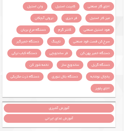
اجاق گاز صنعتی
کابینت استیل
وان استیل
میز کار استیل
فر دیزی
ترولی آبچکان
هود استیل صنعتی
کانتر گرم
دستگاه مرغ بریان
سرخ کن فست فود صنعتی
تاپینگ
دستگاه خمیرگیر
دستگاه خمیر پهن کن
فر ساندویچی
دستگاه کباب ترکی
دستگاه گریل
ساندویچ ساز
تخمه شور کن
یخچال نوشابه
دستگاه بلال تنوری
دستگاه ذرت مکزیکی
اجاق پلوپز
آموزش آشپزی
آموزش غذای ایرانی