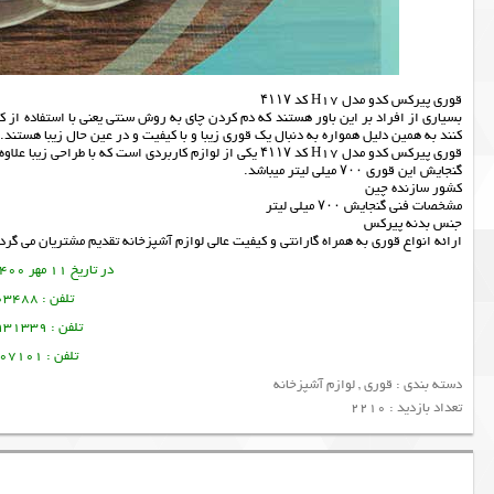
قوری پیرکس کدو مدل H17 کد ۴۱۱۷
بسیاری از افراد بر این باور هستند که دم کردن چای به روش سنتی یعنی با استفاده از ک
کنند به همین دلیل همواره به دنبال یک قوری زیبا و با کیفیت و در عین حال زیبا هستند.
قوری پیرکس کدو مدل H17 کد ۴۱۱۷ یکی از لوازم کاربردی است که با طراحی زیبا علاوه استفاده در آشپزخانه منازل میتوان برای مصارف کافی شاپی هم مورد استفاده قرار گیرد.
گنجایش این قوری ۷۰۰ میلی لیتر میباشد.
کشور سازنده چین
مشخصات فنی گنجایش ۷۰۰ میلی لیتر
جنس بدنه پیرکس
ارائه انواع
قوری
به همراه گارانتی و کیفیت عالی
لوازم آشپزخانه
تقدیم مشتریان می گردد
در تاریخ 11 مهر 1400 این مطلب نوشته شده است.
تلفن : 09378003488 ساسان پرتو
تلفن : 09128931339 منصور امین فر
تلفن : 09356107101 تورج امین فر
دسته بندی :
قوری
,
لوازم آشپزخانه
تعداد بازدید : 2210