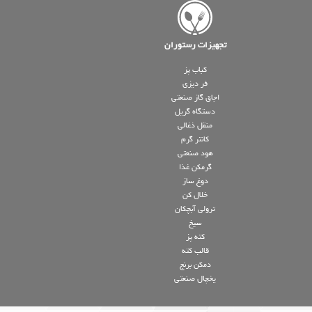
تجهیزات رستوران
کباب پز
فر دیزی
اجاق گاز صنعتی
دستگاه گریل
منقل ذغالی
کانتر گرم
هود صنعتی
گرمکن غذا
دوغ ساز
خلال کن
ترولی آبچکان
سیخ
کته پز
قالب کته
دمکن برنج
یخچال صنعتی