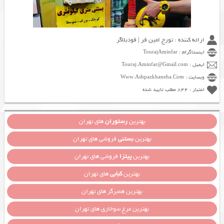
ارائه کننده : تورج امین فر | فودبلاگر
اینستاگرام : TourajAminfar
ایمیل : Touraj.Aminfar@Gmail.com
وبسایت : Www.Ashpazkhaneha.Com
اعتبار : 844 مطلب تایید شده
بهترین
رستوران
های تهران
بهترین
بستنی
فروشی های تهران
بهترین
پیتزا
فروشی های تهران
بهترین
کبابی
های تهران
بهترین همبرگر های تهران
بهترین مرغ سوخاری های تهران