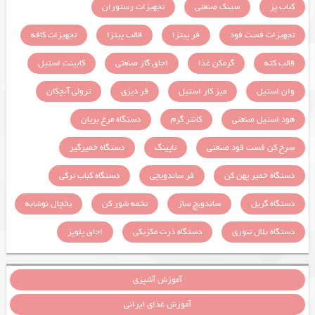
کباب پز
سینک صنعتی
تجهیزات رستوران
تجهیزات فست فود
فر پیتزا
قالب پیتزا
تجهیزات کافه
قالب کته
گرمکن غذا
اجاق گاز صنعتی
کابینت استیل
وان استیل
میز کار استیل
فر دیزی
ترولی آبچکان
هود استیل صنعتی
کانتر گرم
دستگاه مرغ بریان
سرخ کن فست فود صنعتی
تاپینگ
دستگاه خمیرگیر
دستگاه خمیر پهن کن
فر ساندویچی
دستگاه کباب ترکی
دستگاه گریل
ساندویچ ساز
تخمه شور کن
یخچال نوشابه
دستگاه بلال تنوری
دستگاه ذرت مکزیکی
اجاق پلوپز
آموزش آشپزی
آموزش غذای ایرانی