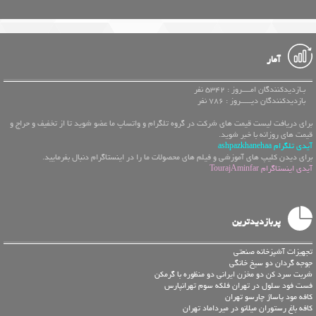
آمار
بـازدیدکنندگان امــــروز : 5342 نفر
بازدیدکنندگان دیـــــروز : 786 نفر
برای دریافت لیست قیمت های شرکت در گروه تلگرام و واتساپ ما عضو شوید تا از تخفیف و حراج و
قیمت های روزانه با خبر شوید.
آیدی تلگرام ashpazkhanehaa
برای دیدن کلیپ های آموزشی و فیلم های محصولات ما را در اینستاگرام دنبال بفرمایید.
آیدی اینستاگرام TourajAminfar
پربازدیدترین
تجهیزات آشپزخانه صنعتی
جوجه گردان دو سیخ خانگی
شربت سرد کن دو مخزن ایرانی دو منظوره با گرمکن
فست فود سلول در تهران فلکه سوم تهرانپارس
کافه مود پاساژ چارسو تهران
کافه باغ رستوران میلانو در میرداماد تهران