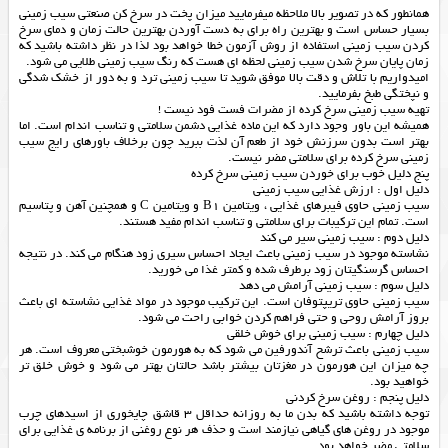
همانطور که در تصویر بالا ملاحظه میفرمایید میزان پخت در سرخ کن صنعتی سیب زمینی
بسیار حساس است و بهترین راه برای به دست آوردن بهترین حالت زمان و دمای سرخ
کردن سیب زمینی استفاده از روش آزمون خطا خواهد بود لذا در نظر داشته باشید که
زمان پایان سرخ شدن سیب زمینی لحظه ای هست که رنگ سیب زمینی طلایی می شود.
امیدواریم با تلاش و دقت بالا موفق شوید تا سیب زمینی ترد و به دور از خشک شدگی
و نپختگی طبخ بفرمایید.
تهیه سیب زمینی سرخ کرده از مضرات فست فود نیست !
همیشه این باور وجود دارد که این ماده غذایی دشمن سلامتی و تناسب اندام است. اما
بهتر است بدون سرزنش خود از طعم آن لذت ببرید چون برخلاف باورهای رایج سیب
زمینی سرخ کرده برای سلامتی مضر نیست.
پنج دلیل خوب برای خوردن سیب زمینی سرخ کرده
دلیل اول : ارزش غذایی سیب زمینی
سیب زمینی حاوی فیبرهای غذایی ، ویتامین B1 و ویتامین C و همچنین آهن و پتاسیم
است. تمام این ترکیبات برای سلامتی و تناسب اندام مفید هستند.
دلیل دوم : سیب زمینی سیر می کند
نشاسته موجود در سیب زمینی باعث ایجاد احساس سیری زود هنگام می کند. در نتیجه
احساس گرسنگیتان زود برطرف شده و کمتر غذا می خورید.
دلیل سوم : سیب زمینی آرامش می دهد
سیب زمینی حاوی تریپتوفان است. این ترکیب موجود در مواد غذایی نشاسته ای باعث
بروز آرامش روحی و حتی فراهم کردن خوابی راحت می شود.
دلیل چهارم : سیب زمینی برای خوش خلقی
سیب زمینی باعث ترشح آندورفین می شود که به هورمون خوشبختی معروف است. هر
چه میزان این هورمون در مغزتان بیشتر باشد حالتان بهتر می شود و خوش خلق تر
خواهید بود.
دلیل پنجم : روغن سرخ کردنی
توجه داشته باشید که بدن ما به روزانه حداقل 3 قاشق چایخوری از اسیدهای چرب
موجود در روغن های گیاهی نیازمند است و حذف هر نوع روغنی از برنامه ی غذایی برای
سلامتی مضر خواهد بود.