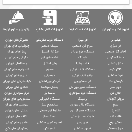
تجهیزات رستوران
تجهیزات فست فود
تجهیزات کافی شاپ
بهترین رستوران ها
کباب پز
فر پیتزا
دستگاه ذرت مکزیکی
همبرگرهای تهران
فر دیزی
سرخ کن صنعتی
سینک صنعتی
چلوکبابی های تهران
اجاق گاز صنعتی
دستگاه مرغ بریان
میز کار استیل
پیتزاهای تهران
دستگاه گریل
تاپینگ
تخمه شورکن
جگرکی های تهران
منقل ذغالی
قالب پیتزا
وان استیل
پاستاهای تهران
کانتر گرم
دستگاه کباب ترکی
سماور
کله پاچه های تهران
هود صنعتی
چاقو کباب ترکی
دیسپلی
دیزی های تهران
گرمکن غذا
فر ساندویچی
گرمکن پیراشکی
کباب ترکی های تهران
دوغ ساز
دستگاه خمیر پهن کن
یخچال نوشابه
قنادی های تهران
خلال کن
دستگاه مرغ سوخاری
پاستا پز
مرغ سوخاری تهران
ترولی آبچکان
بردینگ
دستگاه خمیرگیر
ساندویچی های تهران
سیخ
دستگاه بلال تنوری
ساندویچ ساز
سوشی های تهران
کته پز
دستگاه همبرگر زن
مخلوط کن صنعتی
بستنی های تهران
قالب کته
شوت سیب زمینی
اسنک ساز
کافه های تهران
دمکن برنج
فرچیپس
آبمیوه گیری صنعتی
قلیان های تهران
یخچال صنعتی
فریزر صنعتی
آبسردکن
رستوران های کرج