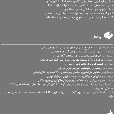
ماشین ظرفشویی صنعتی زیر کانتری 540بشقاب الکترولوکس
فر پیتزا صندوقی طرح ایتالیایی با درجه آنالوگ دوازده بشقاب
ماشین لیوان شور ایتالیایی صنعتی سیلانوس
کانتر گرم خط سلف سرویس نما موک استیل با ریل و پیشخوان
آب میوه گیری صنعتی سیب هویج کرفس زومکس Multifruit
پرسش
شادی علیپور در
ساندویچ بارن در مطهری تهران ساندویچی ارمنی
arya در
رستوران کباب ناب بناب تهران آیت الله کاشانی
سپیده در
چلوکبابی سماق تبریز در سعادت آباد تهران
میلاد در
ظرف دیزی آلومینیوم تک نفره دیزی سرا آبگوشت فروشی
صالح در
فست فود برگر کلاب شهران تهران
ماندانا در
رستوران چلوکبابی امیرخیز تبریز در کرج
رمضانی در
ماشین ظرفشویی صنعتی زیر کانتری 540بشقاب الکترولوکس
وحید در
رستوران چلوکبابی حاج مرشد چلویی در بازار تهران
محمد شفیق میرزایی در
دستگاه خمیر پهن کن نانوایی رومیزی غلتکی
عكس اللي شايفينها بدون موسيقى در
چرخ گوشت الکتروکار طرح امگا قطر تیغه 32 مدل ec75
صنعتی تمدن نژاد
کیک تولد با عکس بن تن در
چرخ گوشت الکتروکار طرح امگا قطر تیغه 32 مدل ec75 صنعتی تمدن
نژاد