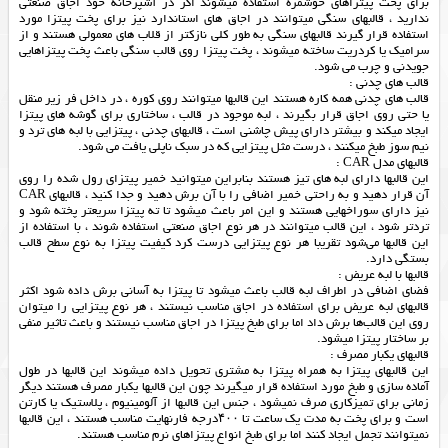
برای پخت پیتزاهای خوشمزه استفاده میشوند اگر در آشپزخانه خود اجاق صنعتی
ندارید ، قالبهای سنگی میتوانند در اجاق های استاندارد نیز برای پخت پیتزا مورد
استفاده قرار گیرند قالبهای سنگی به طور کلی نازکتر از قلاب های معمولی هستند و از
سرامیک یا کردریت ساخته میشوند ، پخت پیتزا روی قالب سنگی باعث پخت پیتزاهایی
جویدنی و چرب می شود.
قالب های چدنی :
قالب های چدنی همه کاره هستند این قالبها میتوانند روی کوره ، در داخل فر زیر منقل
یا حتی روی اجاق قرار بگیرند ، لبه موجود در قالب ، ساختاری برای گوشه های پیتزا
ایجاد میکند و بیشتر دارای پیش چاشنی است ، قالبهای چدنی ، پیتزایی با لبه های ترد و
نیم سوز طبخ میکنند ، درست مثل پیتزایی که در سبک ناپلی یافت می شود.
قالبهای مدل CAR :
این قالبها دارای لبه های تیز هستند بنابراین میتوانید خمیر پیتزای رول شده را روی
آن قرار دهید و به راحتی خمیر اضافی را با آن برش دهید و جدا کنید ، قالبهای CAR
نیز دارای سوراخهایی هستند و این امر باعث میشود تا ته پیتزا سریعتر پخته شود و
تردتر شود ، این قالب میتوانند در هر نوع اجاق صنعتی استفاده شوند ، با استفاده از
این قالبها می‌شود تقریبا هر نوع پیتزایی درست کرد کیفیت پیتزا به نوع سطح قالب
بستگی دارد.
قالبها با لبه عریض :
فضای اضافی در اطراف لبه قالب باعث میشود تا پیتزا به آسانی برش داده شود اکثر
قالبهای لبه عریض برای استفاده در اجاق مناسب نیستند ، هر نوع پیتزایی را میتوان
روی این قالب‌ها برش داد اما برای طبخ پیتزا در اجاق مناسب نیستند و باعث تاثیر منفی
بر ساختار پیتزا میشود.
قالبهای یکبار مصرف :
این قالبهای پیتزا به همراه پیتزا به مشتری تحویل داده میشوند این قالبها در طول
آماده سازی و طبخ مورد استفاده قرار میگیرند چون این قالبها یکبار مصرف هستند دیگر
زمانی برای تمیزکاری صرف نمیشود ، جنس این قالبها از آلومینیوم ، پلاستیک یا کارتن
است و برای پخت به مدت یک ساعت تا ۴۰۰درجه فارنهایت مناسب هستند ، این قالبها
نمیتوانند تجمل ایجاد کنند اما برای طبخ انواع پیتزاهای نرم مناسب هستند.