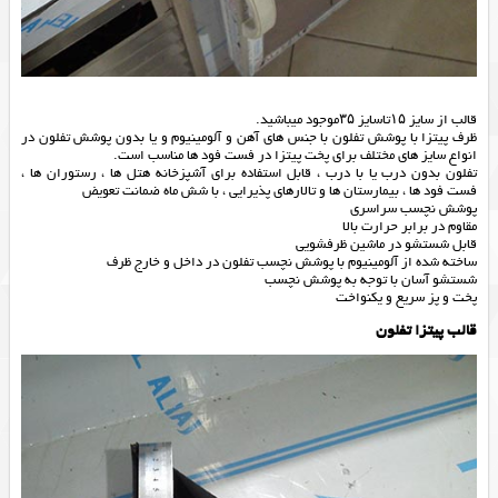
قالب از سایز ۱۵تاسایز ۳۵موجود میباشید.
ظرف پیتزا با پوشش تفلون با جنس های آهن و آلومینیوم و یا بدون پوشش تفلون در
انواع سایز های مختلف برای پخت پیتزا در فست فود ها مناسب است.
تفلون بدون درب یا با درب ، قابل استفاده برای آشپزخانه هتل ها ، رستوران ها ،
فست فود ها ، بیمارستان ها و تالار‌های پذیرایی ، با شش ماه ضمانت تعویض
پوشش نچسب سراسری
مقاوم در برابر حرارت بالا
قابل شستشو در ماشین ظرفشویی
ساخته شده از آلومینیوم با پوشش نچسب تفلون در داخل و خارج ظرف
شستشو آسان با توجه به پوشش نچسب
پخت و پز سریع و یکنواخت
قالب پیتزا تفلون