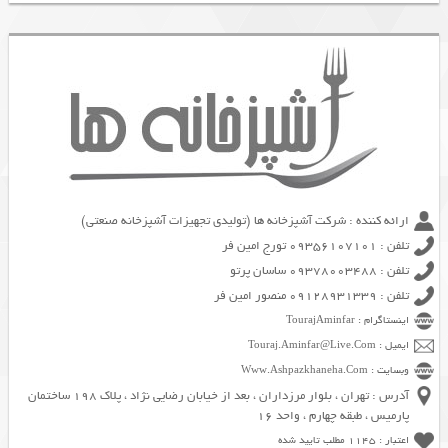
ارائه کننده : شرکت آشپزخانه ها (تولیدی تجهیزات آشپزخانه صنعتی)
تلفن : 09356107101 تورج امین فر
تلفن : 09378003488 ساسان پرتو
تلفن : 09128931339 منصور امین فر
اینستاگرام : TourajAminfar
ایمیل : Touraj.Aminfar@Live.Com
وبسایت : Www.Ashpazkhaneha.Com
آدرس : تهران ، بلوار مرزداران ، بعد از خیابان رضایی نژاد ، پلاک 198 ساختمان
پارمیس ، طبقه چهارم ، واحد 16
اعتبار : 1145 مطلب تایید شده