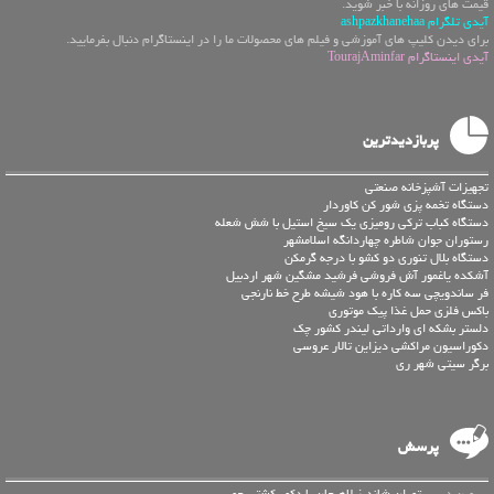
قیمت های روزانه با خبر شوید.
آیدی تلگرام ashpazkhanehaa
برای دیدن کلیپ های آموزشی و فیلم های محصولات ما را در اینستاگرام دنبال بفرمایید.
آیدی اینستاگرام TourajAminfar
پربازدیدترین
تجهیزات آشپزخانه صنعتی
دستگاه تخمه پزی شور کن کاوردار
دستگاه کباب ترکی رومیزی یک سیخ استیل با شش شعله
رستوران جوان شاطره چهاردانگه اسلامشهر
دستگاه بلال تنوری دو کشو با درجه گرمکن
آشکده یاغمور آش فروشی فرشید مشگین شهر اردبیل
فر ساندویچی سه کاره با هود شیشه طرح خط نارنجی
باکس فلزی حمل غذا پیک موتوری
دلستر بشکه ای وارداتی لیندر کشور چک
دکوراسیون مراکشی دیزاین تالار عروسی
برگر سیتی شهر ری
پرسش