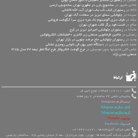
سیمین در
رستوران شاندیز لاهیجان با دکور کشتی چوبی
شادی علیپور در
ساندویچ بارن در مطهری تهران ساندویچی ارمنی
arya در
رستوران کباب ناب بناب تهران آیت الله کاشانی
سپیده در
چلوکبابی سماق تبریز در سعادت آباد تهران
میلاد در
ظرف دیزی آلومینیوم تک نفره دیزی سرا آبگوشت فروشی
صالح در
فست فود برگر کلاب شهران تهران
ماندانا در
رستوران چلوکبابی امیرخیز تبریز در کرج
رمضانی در
ماشین ظرفشویی صنعتی زیر کانتری 540بشقاب الکترولوکس
وحید در
رستوران چلوکبابی حاج مرشد چلویی در بازار تهران
محمد شفیق میرزایی در
دستگاه خمیر پهن کن نانوایی رومیزی غلتکی
عكس اللي شايفينها بدون موسيقى در
چرخ گوشت الکتروکار طرح امگا قطر تیغه 32 مدل ec75
صنعتی تمدن نژاد
ارتباط
تلفن : 09356107101 تورج امین فر
پشتیبانی تلفنی 24 ساعته در 7 روز هفته
اینستاگرام Instagram
کانال تلگرام Telegram
گروه تلگرام Telegram
یوتیوب Youtube
فیسبوک Facebook
تلفن شرکت آشپزخانه ها : 02144208871
آدرس شرکت آشپزخانه ها : تهران ، بلوار مرزداران ، بعد از خیابان رضایی نژاد ، ساختمان پارمیس