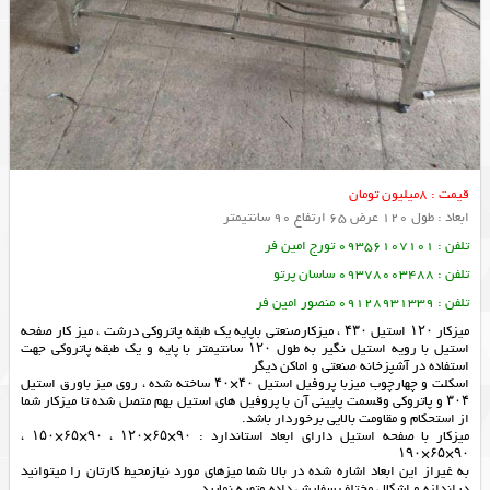
قیمت : 8میلیون تومان
ابعاد : طول 120 عرض 65 ارتفاع 90 سانتیمتر
تلفن : 09356107101 تورج امین فر
تلفن : 09378003488 ساسان پرتو
تلفن : 09128931339 منصور امین فر
میزکار ۱۲۰ استیل ۴۳۰ ، میزکارصنعتی باپایه یک طبقه پاتروکی درشت ، میز کار صفحه
استیل با رویه استیل نگیر به طول ۱۲۰ سانتیمتر با پایه و یک طبقه پاتروکی جهت
استفاده در آشپزخانه صنعتی و اماکن دیگر
اسکلت و چهارچوب میزبا پروفیل استیل ۴۰×۴۰ ساخته شده ، روی میز باورق استیل
۳۰۴ و پاتروکی وقسمت پایینی آن با پروفیل های استیل بهم متصل شده تا میزکار شما
از استحکام و مقاومت بالایی برخوردار باشد.
میزکار با صفحه استیل دارای ابعاد استاندارد : ۹۰×۶۵×۱۲۰ ، ۹۰×۶۵×۱۵۰ ،
۹۰×۶۵×۱۹۰
به غیراز این ابعاد اشاره شده در بالا شما میزهای مورد نیازمحیط کارتان را میتوانید
دراندازه و اشکال مختلف سفارش داده وتهیه نمایید.