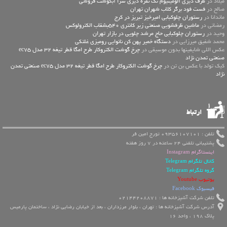
میلاد در
ظرف دیزی آلومینیوم تک نفره دیزی سرا آبگوشت فروشی
صالح در
فست فود برگر کلاب شهران تهران
ماندانا در
رستوران چلوکبابی امیرخیز تبریز در کرج
رمضانی در
ماشین ظرفشویی صنعتی زیر کانتری 540بشقاب الکترولوکس
وحید در
رستوران چلوکبابی حاج مرشد چلویی در بازار تهران
محمد شفیق میرزایی در
دستگاه خمیر پهن کن نانوایی رومیزی غلتکی
عكس اللي شايفينها بدون موسيقى در
چرخ گوشت الکتروکار طرح امگا قطر تیغه 32 مدل ec75
صنعتی تمدن نژاد
کیک تولد با عکس بن تن در
چرخ گوشت الکتروکار طرح امگا قطر تیغه 32 مدل ec75 صنعتی تمدن
نژاد
ارتباط
تلفن : 09356107101 تورج امین فر
پشتیبانی تلفنی 24 ساعته در 7 روز هفته
اینستاگرام Instagram
کانال تلگرام Telegram
گروه تلگرام Telegram
یوتیوب Youtube
فیسبوک Facebook
تلفن شرکت آشپزخانه ها : 02144208871
آدرس شرکت آشپزخانه ها : تهران ، بلوار مرزداران ، بعد از خیابان رضایی نژاد ، ساختمان پارمیس
پلاک 198 ، واحد 16