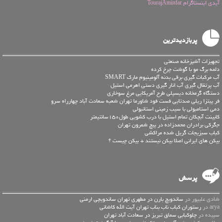
آیدی اینستاگرام TourajAminfar
پربازدیدترین
تجهیزات آشپزخانه صنعتی
دلمه برگ مو با گوشت چرخ کرده
آب مرکبات گیری برقی بدنه آلومینیوم مارک SMART
آب پرتقال گیری آب انار گیری دستی اهرمی استیل
دستگاه گرمخانه دیسپلی طرح آمریکایی مرغ سوخاری
فر پیتزا ریلی صدتایی فست فود شاورما تهران شعبه سعادت آباد چهارراه سرو
دمی استامبولی با سیب زمینی استانبولی
کابینت آبچکان تمام استیل با درب کشویی طول150سانتیمتر
جگرکی برادران محمدزاده در پیچ شمرون تهران
کباب سبزیجات گریل شده مراکشی
بیکن های ایرانی اصلا بیکن نیستند + بیکن چیست ؟
پرسش
شادی علیپور در
ساندویچ بارن در مطهری تهران ساندویچی ارمنی
arya در
رستوران کباب ناب بناب تهران آیت الله کاشانی
سپیده در
چلوکبابی سماق تبریز در سعادت آباد تهران