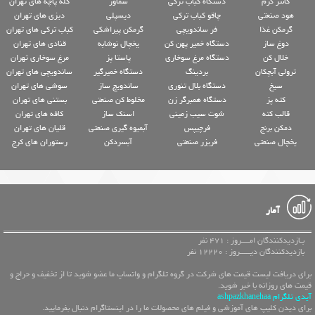
کانتر گرم
دستگاه کباب ترکی
سماور
کله پاچه های تهران
هود صنعتی
چاقو کباب ترکی
دیسپلی
دیزی های تهران
گرمکن غذا
فر ساندویچی
گرمکن پیراشکی
کباب ترکی های تهران
دوغ ساز
دستگاه خمیر پهن کن
یخچال نوشابه
قنادی های تهران
خلال کن
دستگاه مرغ سوخاری
پاستا پز
مرغ سوخاری تهران
ترولی آبچکان
بردینگ
دستگاه خمیرگیر
ساندویچی های تهران
سیخ
دستگاه بلال تنوری
ساندویچ ساز
سوشی های تهران
کته پز
دستگاه همبرگر زن
مخلوط کن صنعتی
بستنی های تهران
قالب کته
شوت سیب زمینی
اسنک ساز
کافه های تهران
دمکن برنج
فرچیپس
آبمیوه گیری صنعتی
قلیان های تهران
یخچال صنعتی
فریزر صنعتی
آبسردکن
رستوران های کرج
آمار
بـازدیدکنندگان امــــروز : 471 نفر
بازدیدکنندگان دیـــــروز : 12220 نفر
برای دریافت لیست قیمت های شرکت در گروه تلگرام و واتساپ ما عضو شوید تا از تخفیف و حراج و
قیمت های روزانه با خبر شوید.
آیدی تلگرام ashpazkhanehaa
برای دیدن کلیپ های آموزشی و فیلم های محصولات ما را در اینستاگرام دنبال بفرمایید.