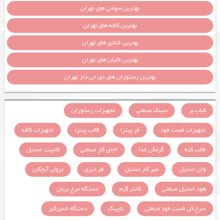
بهترین سوشی های تهران
بهترین کافه های تهران
بهترین قنادی های تهران
بهترین قلیان های تهران
بهترین رستوران های دی جی دار تهران
کباب پز
سینک صنعتی
تجهیزات رستوران
تجهیزات فست فود
فر پیتزا
قالب پیتزا
تجهیزات کافه
قالب کته
گرمکن غذا
اجاق گاز صنعتی
کابینت استیل
وان استیل
میز کار استیل
فر دیزی
ترولی آبچکان
هود استیل صنعتی
کانتر گرم
دستگاه مرغ بریان
سرخ کن فست فود صنعتی
تاپینگ
دستگاه خمیرگیر