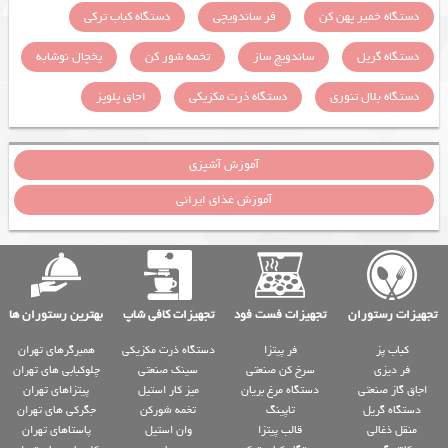
دستگاه خمیر پهن کن
فر ساندویچی
دستگاه کباب ترکی
دستگاه گریل
ساندویچ ساز
تخمه شور کن
یخچال نوشابه
دستگاه بلال تنوری
دستگاه ذرت مکزیکی
اجاق پلوپز
آموزش آشپزی
آموزش غذای ایرانی
تجهیزات رستوران
تجهیزات فست فود
تجهیزات کافی شاپ
بهترین رستوران ها
کباب پز
فر پیتزا
دستگاه ذرت مکزیکی
همبرگرهای تهران
فر دیزی
سرخ کن صنعتی
سینک صنعتی
چلوکبابی های تهران
اجاق گاز صنعتی
دستگاه مرغ بریان
میز کار استیل
پیتزاهای تهران
دستگاه گریل
تاپینگ
تخمه شورکن
جگرکی های تهران
منقل ذغالی
قالب پیتزا
وان استیل
پاستاهای تهران