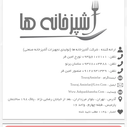
ارائه کننده : شرکت آشپزخانه ها (تولیدی تجهیزات آشپزخانه صنعتی)
تلفن : 09356107101 تورج امین فر
تلفن : 09378003488 ساسان پرتو
تلفن : 09128931339 منصور امین فر
اینستاگرام : TourajAminfar
ایمیل : Touraj.Aminfar@Live.Com
وبسایت : Www.Ashpazkhaneha.Com
آدرس : تهران ، بلوار مرزداران ، بعد از خیابان رضایی نژاد ، پلاک 198 ساختمان
پارمیس ، طبقه چهارم ، واحد 16
اعتبار : 1145 مطلب تایید شده