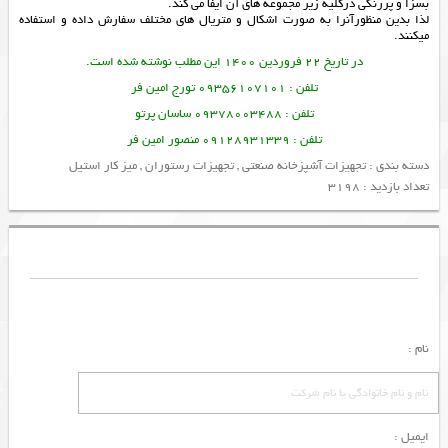
بسزا و پررنگی درکلیه زیر مجموعه های آن ایفا می کند.
لذا بدین منظورآنرا به صورت اشکال و متریال های مختلف سفارش داده و استفاده
میکنند.
در تاریخ 22 فروردین 1400 این مطلب نوشته شده است.
تلفن : 09356107101 تورج امین فر
تلفن : 09378003488 ساسان پرتو
تلفن : 09128931339 منصور امین فر
دسته بندی :
تجهیزات آشپزخانه صنعتی
,
تجهیزات رستوران
,
میز کار استیل
تعداد بازدید : 3198
نام :
ایمیل :