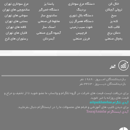
خلال کن
دستگاه مرغ سوخاری
پاستا پز
مرغ سوخاری تهران
ترولی آبچکان
بردینگ
دستگاه خمیرگیر
ساندویچی های تهران
سیخ
دستگاه بلال تنوری
ساندویچ ساز
سوشی های تهران
کته پز
دستگاه همبرگر زن
مخلوط کن صنعتی
بستنی های تهران
قالب کته
شوت سیب زمینی
اسنک ساز
کافه های تهران
دمکن برنج
فرچیپس
آبمیوه گیری صنعتی
قلیان های تهران
یخچال صنعتی
فریزر صنعتی
آبسردکن
رستوران های کرج
آمار
بـازدیدکنندگان امــــروز : 1989 نفر
بازدیدکنندگان دیـــــروز : 3463 نفر
برای دریافت لیست قیمت های شرکت در گروه تلگرام و واتساپ ما عضو شوید تا از تخفیف و حراج و
قیمت های روزانه با خبر شوید.
آیدی تلگرام ashpazkhanehaa
برای دیدن کلیپ های آموزشی و فیلم های محصولات ما را در اینستاگرام دنبال بفرمایید.
آیدی اینستاگرام TourajAminfar