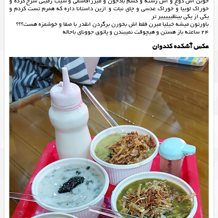
خوبن آش دوغ و آش رشته و كشم بادجون و ميرزاقاسمي و سيب زميني سرخ كرده و
خوراك لوبيا و خوراك عدسي و چاي نبات و ازين داستانا داره كه همرم تست كردم و
يكي از يكي بينظييييير تر
باورتون ميشه خيليا ميرن فقط اش بخورن برگردن انقدر با صفا و خوشمزه هست؟؟؟
٢٤ ساعته باز هستن و هيچوقت نميبندن و پاتوق جووناي باحاله
عکس آشکده کندوان