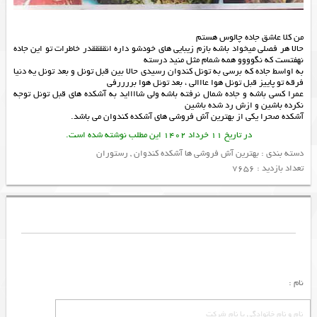
من كلا عاشق جاده چالوس هستم
حالا هر فصلي ميخواد باشه بازم زيبايي هاي خودشو داره انققققدر خاطرات تو اين جاده
نهفتست كه نگوووو همه شمام مثل منيد درسته
به اواسط جاده كه برسي به تونل كندوان رسيدي حالا بين قبل تونل و بعد تونل يه دنيا
فرقه تو پاييز قبل تونل هوا عااالي ، بعد تونل هوا بررررفي
عمرا كسي باشه و جاده شمال نرفته باشه ولي شاااايد به آشكده هاي قبل تونل توجه
نكرده باشين و ازش رد شده باشين
آشکده صحرا یکی از
بهترین آش فروشی های آشکده کندوان
می باشد.
در تاریخ 11 خرداد 1402 این مطلب نوشته شده است.
دسته بندی :
بهترین آش فروشی ها آشکده کندوان
,
رستوران
تعداد بازدید : 7656
نام :