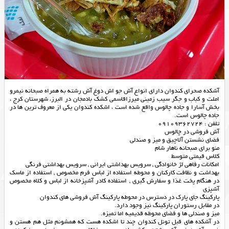
آشکده صحرای کندوان دارای انواع آش جو اش دوغ آش رشته به همراه صبحانه نیمرو
املت و کباب و جگر سیب زمینی میرزاقاسمی کشک بادمجان در البرز، شهرستان کرج ،
بخش آسارا و جاده چالوس واقع شده است ، اشکده کندوان یکی از معروف ترین ها در
جاده چالوس است.
تلفن : 09109362724
آش فروشی در چالوس
فضای نشستن آلاچیق و میز و صندلی
منو برای صبحانه ناهار شام
کلاس قیمتی متوسط
امکانات رفاهی لژ خانوادگی , سرویس بهداشتی ایرانی , سرویس بهداشتی فرنگی
بهداشت و نظافت کارکنان و محوطه استفاده از لباس فرم مخصوص , استفاده از ماسک
در هنگام پخت غذا و سفارش گیری , استفاده کادر آشپزخانه از لباس و کلاه مخصوص
آشپزی
پارکینگ جای پارک در دسترس در محوطه پارکینگ آش فروشی های کندوان
در مقابل رستوران پارکینگ نیز وجود دارد.
میز و صندلی ها و فضای محوطه قدیمیه اما تمیزه.
در آشكده هاي قبل تونل کندوان چند تا اشكده هست كه همشونم مثل هم هستن و