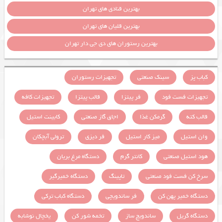
بهترین قنادی های تهران
بهترین قلیان های تهران
بهترین رستوران های دی جی دار تهران
کباب پز
سینک صنعتی
تجهیزات رستوران
تجهیزات فست فود
فر پیتزا
قالب پیتزا
تجهیزات کافه
قالب کته
گرمکن غذا
اجاق گاز صنعتی
کابینت استیل
وان استیل
میز کار استیل
فر دیزی
ترولی آبچکان
هود استیل صنعتی
کانتر گرم
دستگاه مرغ بریان
سرخ کن فست فود صنعتی
تاپینگ
دستگاه خمیرگیر
دستگاه خمیر پهن کن
فر ساندویچی
دستگاه کباب ترکی
دستگاه گریل
ساندویچ ساز
تخمه شور کن
یخچال نوشابه