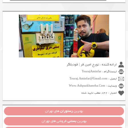
ارائه کننده : تورج امین فر | فودبلاگر
اینستاگرام : TourajAminfar
ایمیل : Touraj.Aminfar@Gmail.com
وبسایت : Www.Ashpazkhaneha.Com
اعتبار : 842 مطلب تایید شده
بهترین
رستوران
های تهران
بهترین
بستنی
فروشی های تهران