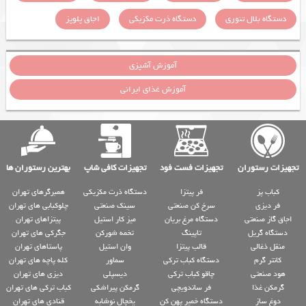
دستگاه بلال تنوری
دستگاه ذرت مکزیکی
اجاق پلوپز
آموزش آشپزی
آموزش غذای ایرانی
تجهیزات رستوران
تجهیزات فست فود
تجهیزات کافی شاپ
بهترین رستوران ها
کباب پز
فر پیتزا
دستگاه ذرت مکزیکی
همبرگرهای تهران
فر دیزی
سرخ کن صنعتی
سینک صنعتی
چلوکبابی های تهران
اجاق گاز صنعتی
دستگاه مرغ بریان
میز کار استیل
پیتزاهای تهران
دستگاه گریل
تاپینگ
تخمه شورکن
جگرکی های تهران
منقل ذغالی
قالب پیتزا
وان استیل
پاستاهای تهران
کانتر گرم
دستگاه کباب ترکی
سماور
کله پاچه های تهران
هود صنعتی
چاقو کباب ترکی
دیسپلی
دیزی های تهران
گرمکن غذا
فر ساندویچی
گرمکن پیراشکی
کباب ترکی های تهران
دوغ ساز
دستگاه خمیر پهن کن
یخچال نوشابه
قنادی های تهران