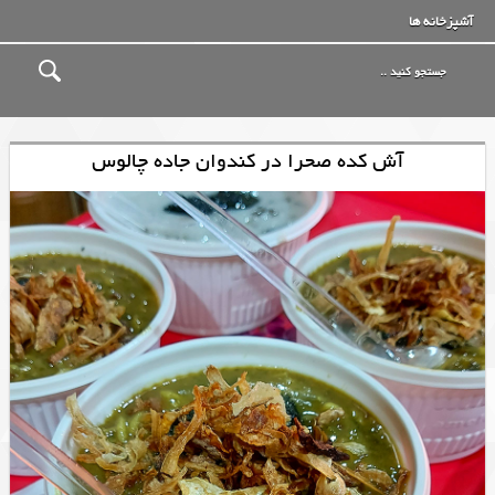
آشپزخانه ها
آش کده صحرا در کندوان جاده چالوس