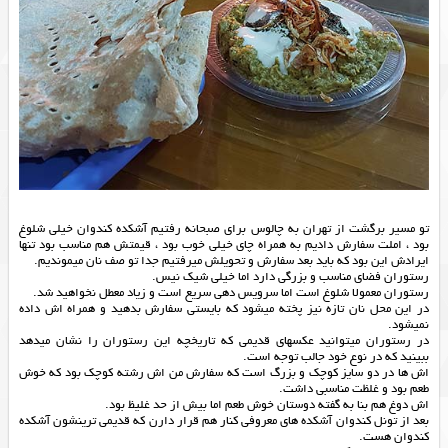
تو مسیر برگشت از تهران به چالوس برای صبحانه رفتیم آشکده کندوان خیلی شلوغ
بود ، املت سفارش دادیم به همراه چای خیلی خوب بود ، قیمتش هم مناسب بود تنها
ایرادش این بود که باید بعد سفارش و تحویلش میرفتیم جدا تو صف نان میموندیم.
رستوران فضای مناسب و بزرگی دارد اما خیلی شیک نیس.
رستوران معمولا شلوغ است اما سرویس دهی سریع است و زیاد معطل نخواهید شد.
در این محل نان تازه نیز پخته میشود که بایستی سفارش بدهید و همراه اش داده
نمیشود.
در رستوران میتوانید عکسهای قدیمی که تاریخچه این رستوران را نشان میدهد
ببینید که در نوع خود جالب توجه است.
اش ها در دو سایز کوچک و بزرگ است که سفارش من اش رشته کوچک بود که خوش
طعم بود و غلظت مناسبی داشت.
اش دوغ هم بنا به گفته دوستان خوش طعم اما بیش از حد غلیظ بود.
بعد از تونل کندوان آشکده های معروفی کنار هم قرار دارن که قدیمی ترینشون آ‌شکده
کندوان هست.