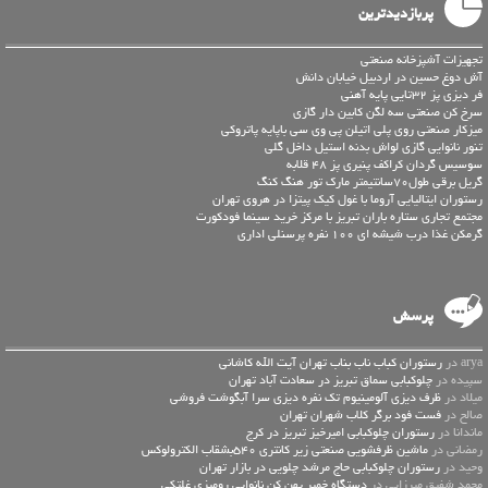
پربازدیدترین
تجهیزات آشپزخانه صنعتی
آش دوغ حسین در اردبیل خیابان دانش
فر دیزی پز 32تایی پایه آهنی
سرخ کن صنعتی سه لگن کابین دار گازی
میزکار صنعتی روی پلی اتیلن پی وی سی باپایه پاتروکی
تنور نانوایی گازی لواش بدنه استیل داخل گلی
سوسیس گردان کراکف پنیری پز 48 قلابه
گریل برقی طول70سانتیمتر مارک تور هنگ کنگ
رستوران ایتالیایی آروما با غول کیک پیتزا در هروی تهران
مجتمع تجاری ستاره باران تبریز با مرکز خرید سینما فودکورت
گرمکن غذا درب شیشه ای 100 نفره پرسنلی اداری
پرسش
arya در
رستوران کباب ناب بناب تهران آیت الله کاشانی
سپیده در
چلوکبابی سماق تبریز در سعادت آباد تهران
میلاد در
ظرف دیزی آلومینیوم تک نفره دیزی سرا آبگوشت فروشی
صالح در
فست فود برگر کلاب شهران تهران
ماندانا در
رستوران چلوکبابی امیرخیز تبریز در کرج
رمضانی در
ماشین ظرفشویی صنعتی زیر کانتری 540بشقاب الکترولوکس
وحید در
رستوران چلوکبابی حاج مرشد چلویی در بازار تهران
محمد شفیق میرزایی در
دستگاه خمیر پهن کن نانوایی رومیزی غلتکی