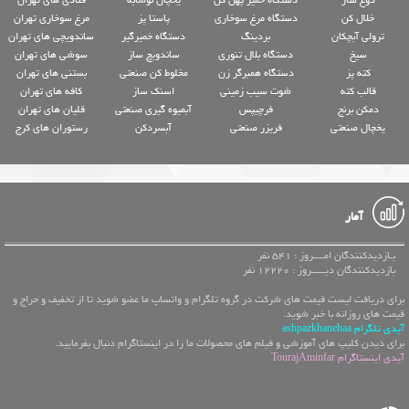
خلال کن
دستگاه مرغ سوخاری
پاستا پز
مرغ سوخاری تهران
ترولی آبچکان
بردینگ
دستگاه خمیرگیر
ساندویچی های تهران
سیخ
دستگاه بلال تنوری
ساندویچ ساز
سوشی های تهران
کته پز
دستگاه همبرگر زن
مخلوط کن صنعتی
بستنی های تهران
قالب کته
شوت سیب زمینی
اسنک ساز
کافه های تهران
دمکن برنج
فرچیپس
آبمیوه گیری صنعتی
قلیان های تهران
یخچال صنعتی
فریزر صنعتی
آبسردکن
رستوران های کرج
آمار
بـازدیدکنندگان امــــروز : 541 نفر
بازدیدکنندگان دیـــــروز : 12220 نفر
برای دریافت لیست قیمت های شرکت در گروه تلگرام و واتساپ ما عضو شوید تا از تخفیف و حراج و
قیمت های روزانه با خبر شوید.
آیدی تلگرام ashpazkhanehaa
برای دیدن کلیپ های آموزشی و فیلم های محصولات ما را در اینستاگرام دنبال بفرمایید.
آیدی اینستاگرام TourajAminfar