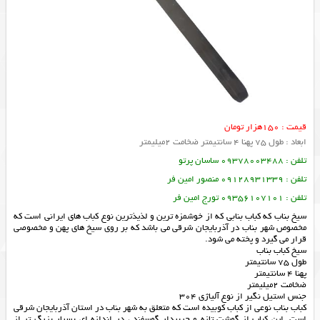
قیمت : 150هزار تومان
ابعاد : طول 75 پهنا 4 سانتیمتر ضخامت 2میلیمتر
تلفن : 09378003488 ساسان پرتو
تلفن : 09128931339 منصور امین فر
تلفن : 09356107101 تورج امین فر
سیخ بناب که کباب بنابی که از خوشمزه ترین و لذیذترین نوع کباب های ایرانی است که
مخصوص شهر بناب در آذربایجان شرقی می باشد که بر روی سیخ های پهن و مخصوصی
قرار می گیرد و پخته می شود.
سیخ کباب بناب
طول 75 سانتیمتر
پهنا 4 سانتیمتر
ضخامت 2میلیمتر
جنس استیل نگیر از نوع آلیاژی 304
کباب بناب نوعی از کباب کوبیده است که متعلق به شهر بناب در استان آذربایجان شرقی
است. این کباب از گوشت تازه و چربیدار گوسفند ، در اندازه ای بسیار بزرگ تر از