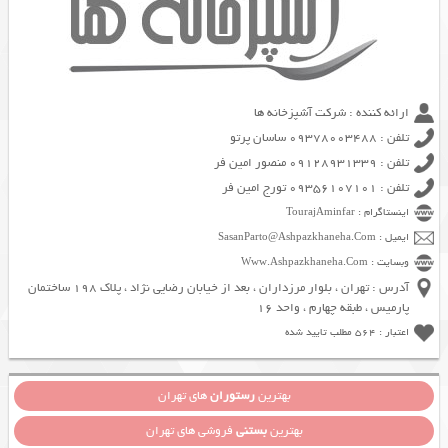
ارائه کننده : شرکت آشپزخانه ها
تلفن : 09378003488 ساسان پرتو
تلفن : 09128931339 منصور امین فر
تلفن : 09356107101 تورج امین فر
اینستاگرام : TourajAminfar
ایمیل : SasanParto@Ashpazkhaneha.Com
وبسایت : Www.Ashpazkhaneha.Com
آدرس : تهران ، بلوار مرزداران ، بعد از خیابان رضایی نژاد ، پلاک 198 ساختمان
پارمیس ، طبقه چهارم ، واحد 16
اعتبار : 564 مطلب تایید شده
بهترین
رستوران
های تهران
بهترین
بستنی
فروشی های تهران