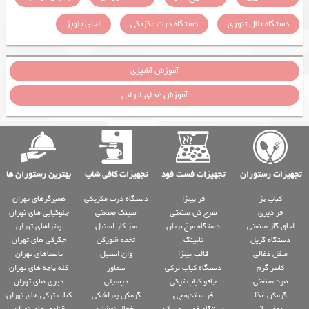
دستگاه بلال تنوری
دستگاه ذرت مکزیکی
اجاق پلوپز
آموزش آشپزی
آموزش غذای ایرانی
تجهیزات رستوران
تجهیزات فست فود
تجهیزات کافی شاپ
بهترین رستوران ها
کباب پز
فر پیتزا
دستگاه ذرت مکزیکی
همبرگرهای تهران
فر دیزی
سرخ کن صنعتی
سینک صنعتی
چلوکبابی های تهران
اجاق گاز صنعتی
دستگاه مرغ بریان
میز کار استیل
پیتزاهای تهران
دستگاه گریل
تاپینگ
تخمه شورکن
جگرکی های تهران
منقل ذغالی
قالب پیتزا
وان استیل
پاستاهای تهران
کانتر گرم
دستگاه کباب ترکی
سماور
کله پاچه های تهران
هود صنعتی
چاقو کباب ترکی
دیسپلی
دیزی های تهران
گرمکن غذا
فر ساندویچی
گرمکن پیراشکی
کباب ترکی های تهران
دوغ ساز
دستگاه خمیر پهن کن
یخچال نوشابه
قنادی های تهران