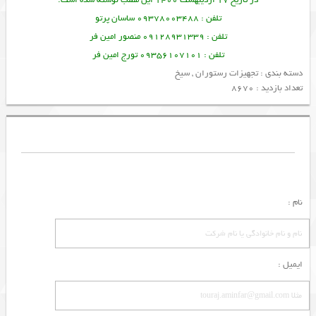
تلفن : 09378003488 ساسان پرتو
تلفن : 09128931339 منصور امین فر
تلفن : 09356107101 تورج امین فر
دسته بندی :
تجهیزات رستوران
,
سیخ
تعداد بازدید : 8670
نام :
ایمیل :