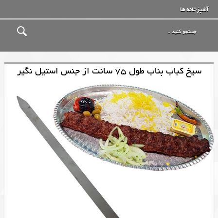
آشپزخانه ها
سیخ کباب بناب طول 75 سانت از جنس استیل نگیر