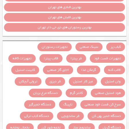
بهترین قنادی های تهران
بهترین قلیان های تهران
بهترین رستوران های دی جی دار تهران
کباب پز
سینک صنعتی
تجهیزات رستوران
تجهیزات فست فود
فر پیتزا
قالب پیتزا
تجهیزات کافه
قالب کته
گرمکن غذا
اجاق گاز صنعتی
کابینت استیل
وان استیل
میز کار استیل
فر دیزی
ترولی آبچکان
هود استیل صنعتی
کانتر گرم
دستگاه مرغ بریان
سرخ کن فست فود صنعتی
تاپینگ
دستگاه خمیرگیر
دستگاه خمیر پهن کن
فر ساندویچی
دستگاه کباب ترکی
دستگاه گریل
ساندویچ ساز
تخمه شور کن
یخچال نوشابه