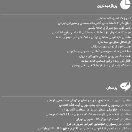
پربازدیدترین
تجهیزات آشپزخانه صنعتی
اجاق گاز 4 شعله خطی آشپزخانه صنعتی رستورانی ایرانی
دمی لوبیا پلو شیرازی چشم بلبلی
فر پیتزا صندوقی 12 بشقاب دیجیتالی کف آجری طرح ایتالیایی
ماشین ظرفشویی صنعتی تونلی خشک کن دار دوهزار بشقاب
فر فلافل صلواتی سه کاره
فست فود کرنو در تهران انقلاب
خط کامل سلف سرویس استیل غذاخوری رستوران
هات داگ پز رولی غلطکی کاوردار 7 رول
خلال کن رنده برقی صنعتی هالد سوئد
دستگاه پاپ کرن ساز فروشگاهی برقی رومیزی
پرسش
شادی علیپور در
ساندویچ بارن در مطهری تهران ساندویچی ارمنی
arya در
رستوران کباب ناب بناب تهران آیت الله کاشانی
سپیده در
چلوکبابی سماق تبریز در سعادت آباد تهران
میلاد در
ظرف دیزی آلومینیوم تک نفره دیزی سرا آبگوشت فروشی
صالح در
فست فود برگر کلاب شهران تهران
ماندانا در
رستوران چلوکبابی امیرخیز تبریز در کرج
رمضانی در
ماشین ظرفشویی صنعتی زیر کانتری 540بشقاب الکترولوکس