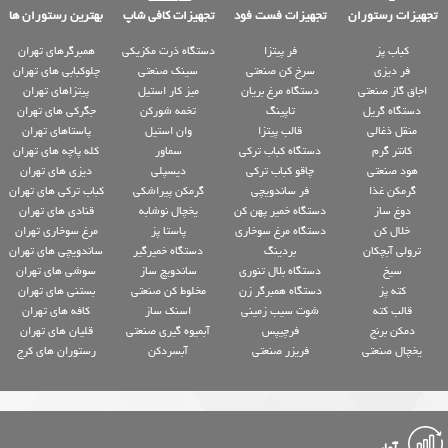
تجهیزات رستوران
تجهیزات فست فود
تجهیزات کافی شاپ
بهترین رستوران ها
کباب پز
فر پیتزا
دستگاه ذرت مکزیکی
همبرگرهای تهران
فر دیزی
سرخ کن صنعتی
سینک صنعتی
چلوکبابی های تهران
اجاق گاز صنعتی
دستگاه مرغ بریان
میز کار استیل
پیتزاهای تهران
دستگاه گریل
تاپینگ
تخمه شورکن
جگرکی های تهران
منقل ذغالی
قالب پیتزا
وان استیل
پاستاهای تهران
کانتر گرم
دستگاه کباب ترکی
سماور
کله پاچه های تهران
هود صنعتی
چاقو کباب ترکی
دیسپلی
دیزی های تهران
گرمکن غذا
فر ساندویچی
گرمکن پیراشکی
کباب ترکی های تهران
دوغ ساز
دستگاه خمیر پهن کن
یخچال نوشابه
قنادی های تهران
خلال کن
دستگاه مرغ سوخاری
پاستا پز
مرغ سوخاری تهران
ترولی آبچکان
بردینگ
دستگاه خمیرگیر
ساندویچی های تهران
سیخ
دستگاه بلال تنوری
ساندویچ ساز
سوشی های تهران
کته پز
دستگاه همبرگر زن
مخلوط کن صنعتی
بستنی های تهران
قالب کته
شوت سیب زمینی
اسنک ساز
کافه های تهران
دمکن برنج
فرچیپس
آبمیوه گیری صنعتی
قلیان های تهران
یخچال صنعتی
فریزر صنعتی
آبسردکن
رستوران های کرج