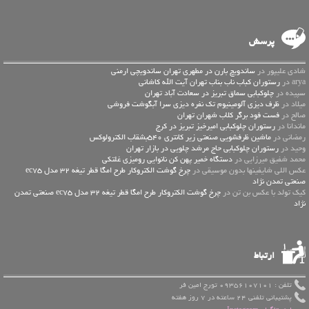
پرسش
شادی علیپور در
ساندویچ بارن در مطهری تهران ساندویچی ارمنی
arya در
رستوران کباب ناب بناب تهران آیت الله کاشانی
سپیده در
چلوکبابی سماق تبریز در سعادت آباد تهران
میلاد در
ظرف دیزی آلومینیوم تک نفره دیزی سرا آبگوشت فروشی
صالح در
فست فود برگر کلاب شهران تهران
ماندانا در
رستوران چلوکبابی امیرخیز تبریز در کرج
رمضانی در
ماشین ظرفشویی صنعتی زیر کانتری 540بشقاب الکترولوکس
وحید در
رستوران چلوکبابی حاج مرشد چلویی در بازار تهران
محمد شفیق میرزایی در
دستگاه خمیر پهن کن نانوایی رومیزی غلتکی
عكس اللي شايفينها بدون موسيقى در
چرخ گوشت الکتروکار طرح امگا قطر تیغه 32 مدل ec75
صنعتی تمدن نژاد
کیک تولد با عکس بن تن در
چرخ گوشت الکتروکار طرح امگا قطر تیغه 32 مدل ec75 صنعتی تمدن
نژاد
ارتباط
تلفن : 09356107101 تورج امین فر
پشتیبانی تلفنی 24 ساعته در 7 روز هفته