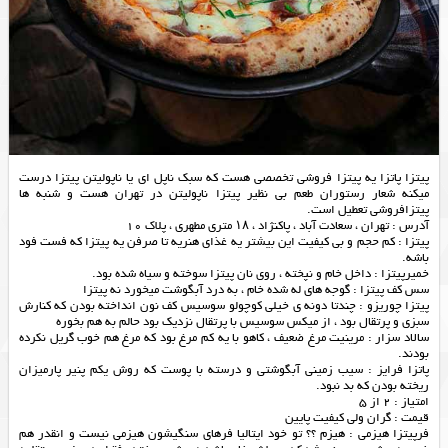
پیتزا پاتزا یه پیتزا فروشی تخصصی هست که سبک ناپل ای یا ناپولیتن پیتزا درست
میکنه شعار رستوران طعم بی نظیر پیتزا ناپولیتن در تهران هست و شنبه ها
پیتزافروشی تعطیل است.
آدرس : تهران ، سعادت آباد ، پاکنژاد ، ۱۸ متری مطهری ، پلاک 10
پیتزا : کم حجم و بی کیفیت این بیشتر یه غذای هنریه تا صرفن یه پیتزا که فست فود
باشه.
خمیرپیتزا : داخل خام و نپخته ، روی نان پیتزا سوخته و سیاه شده بود.
سس کف پیتزا : گوجه های له شده خام ، به درد آبگوشت میخورد نه پیتزا
پیتزا چوریزو : چندتا دونه ی خیلی کوچولو سوسیس کف نون انداخته بودن که کنارش
سبزی و پرتقال بود ، از میکس سوسیس با پرتقال نزدیک بود حالم به هم بخوره
سالاد سزار : مرینیت مرغ ضعیف ، کاهو با یه کم مرغ بود که مرغ هم خوب گریل نکرده
بودند.
پاتزا فرایز : سیب زمینی آبگوشتی و درسته با پوست که روش یکم پنیر پارمیزان
ریخته بودن که بد نبود.
امتیاز : 2 از 5
قیمت : گران ولی کیفیت پایین
فرپیتزا هیزمی : هیزم ؟؟ تو خود ایتالیا فرهای سنگیشون هیزمی نیست و انقدر هم