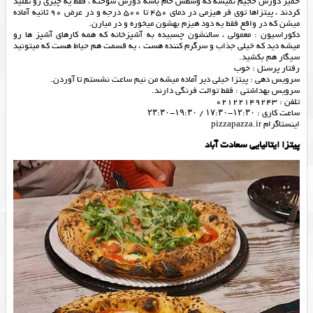
خمیر دورش حجیم نمیشه که وسطش خام باشه دورش سوخته ، فقط یه چیزی رو تقلید
کردند ، پیتزاها توی فر هیزمی در دمای 450 تا 500 درجه و در عرض 90 ثانیه آماده
میشن که در واقع فقط یه دود هیزم بهشون میخوره و در میارن.
دکوراسیون : معمولی ، سالنشون چسبیده به آشپزخانه که همه کارهای آشپز ها رو
میشه دید که خیلی جذاب و سرگرم کننده هست ، یه قسمت هم حیاط هست که میتونید
سیگار هم بکشید.
رفتار پرسنل : خوب
سرویس دهی : پیتزا خیلی دیر آماده میشه من نیم ساعت نشستم تا آوردن.
سرویس بهداشتی : فقط توالت فرنگی دارند.
تلفن : 02122149243
ساعت کاری : ۱۲:۳۰-۱۷:۳۰ / ۱۹:۳۰-۲۳:۳۰
اینستاگرام pizzapazza.ir
پیتزا ایتالیایی سعادت آباد