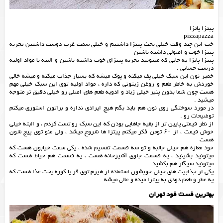
پیتزا پاتزا
pizzapazza
خب این چند وقت خیلی بحث پیتزا داشتیم و خیلی سمت غرب دوست داشتین تجربه
پیتزا خوب و اصولی داشته باشین
پیتزا پاتزا یه جایی که میتونید تجربه پیتزای خوب داشته باشین و البته با مواد اولیه
درست حسابی .
خمیر نون این سبک خیلی پف میکنه و پوک میشه که بسیار جذاب میکنه و میشه خالی
خوردش به خاطر طعم و روغن زیتونی که داره ، مواد اولیه توی این سبک خیلی مهم
هست چون شما بدون پنیر خیلی زیاد و ادویه طعم های اصلی رو خیلی دقیق تر متوجه
میشید .
در مورد سوختگی روی نون هم باید بگم هیچ ایرادی نداره و براتون استوری میکنم
توضیحات رو .
از نظر قیمتی پایین تر از بقیه جاهایی بودن که این سبک رو تست کردم ، و البته خیلی
خوش قیمت ، از ۶۰ تومن فکر میکنم پیتزا ها شروع میشد ، ولی منو توی پیج شون
هست
خود مغازه هم خیلی جالبه و تو سه قسمت تقسیم شده ، یکی سمت خیابون هست که
میتونید بشینید ، یه قسمت جلوی آشپزخانه هست ، یه قسمت هم حیاط هست که
میتونید سیگار هم بکشید.
یکی از جذابیت های خیلی خوبشون استفاده از هیزم توی فر یا کوره پخت غذا هست که
یه عطر و طعم دودی به پیتزا میده و عالی میشه
بهترین فست فود تهران