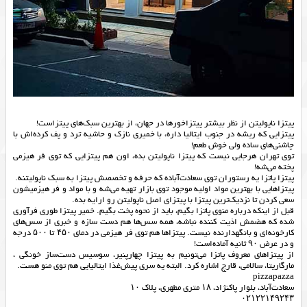
پیتزا ناپولیتن از نظر بیشتر پیتزاخورها در جهان، از بهترین سبک‌های پیتزاست!
پیتزایی که ریشه در جنوب ایتالیا داره، با خمیری نازک و حاشیه ترد و پف کرده‌اش با
چاشنی‌های ساده ولی خوش طعم!
توی تهران هرجایی نیست که پیتزا ناپولیتن بده، اون هم پیتزایی که توی فر هیزمی
پخته می‌شه!
‌پیتزا پاتزا یه رستوران توی سعادت‌آباده که حرفه و تخصصش پیتزا به سبک ناپولیتنه.
پیتزاهایی با بهترین مواد اولیه موجود توی بازار تهیه می‌شه و با مواد و فر هیزمیشون
سعی کردن تا نزدیک‌ترین پیتزا با پیتزای اصل ناپولیتن رو ارایه بده.
قبل از اینکه درباره منوی پاتزا بگیم، باید از نحوه پخت بگیم. خمیر پیتزا طوری فرآوری
شده که هضمش اذیت کننده نباشه، همه سس‌ها هم دست سازه و خبری از سس‌های
کارخونه‌ای و بانگهدارنده نیست. پیتزاها هم توی فر هیزمی در دمای ۴۵۰ تا ۵۰۰ درجه
و در عرض ۹۰ ثانیه آماده‌است!
از پیتزاهای معروف پاتزا می‌تونیم به پیتزا چهارپنیر، سوسیس دست‌ساز خونگی ،
مارگاریتا، سالامی، قارچ اشاره کرد. البته یه سری پیش‌غذا ایتالیایی هم توی منو هست.
pizzapazza
‌سعادت‌آباد، بلوار پاکنژاد، ۱۸ متری مطهری، پلاک ۱۰
‌۰۲۱۲۲۱۴۹۲۴۳