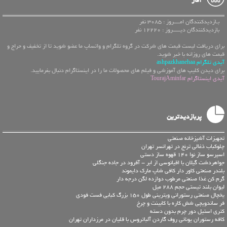
آمار
بـازدیدکنندگان امــــروز : 3085 نفر
بازدیدکنندگان دیـــــروز : 12220 نفر
برای دریافت لیست قیمت های شرکت در گروه تلگرام و واتساپ ما عضو شوید تا از تخفیف و حراج و
قیمت های روزانه با خبر شوید.
آیدی تلگرام ashpazkhanehaa
برای دیدن کلیپ های آموزشی و فیلم های محصولات ما را در اینستاگرام دنبال بفرمایید.
آیدی اینستاگرام TourajAminfar
پربازدیدترین
تجهیزات آشپزخانه صنعتی
چلوکباب ذغالی ترنج در تهرانسر تهران
اسپرسو ساز نوا 140 قهوه ساز دستی
جواهردشت گیلان با اقیانوسی از ابر – آفرود در جاده جنگلی
بلندر صنعتی کاور دار کافی شاپ مارک دایموند
گرم کن غذا صنعتی مرطوب دوازده لگن درجه دار
لیوان بلند تیستی حجم 288 میل
یخچال صنعتی رستورانی ویترینی طول 150 بزرگ کبابی فست فودی
فر ساندویچی شش کاره با کابینت و چرخ
کتری استیل دور چرم بدون دسته
کافه رستوران یونانی روف گاردن آلباتروس با قلیان در مرزداران تهران