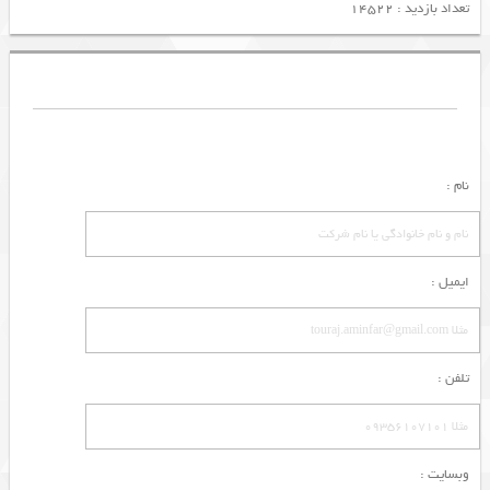
تعداد بازدید : 14522
نام :
ایمیل :
تلفن :
وبسایت :