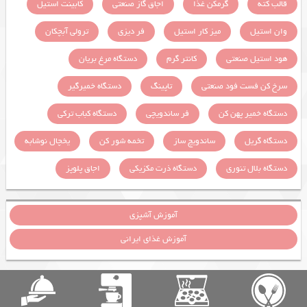
قالب کته
گرمکن غذا
اجاق گاز صنعتی
کابینت استیل
وان استیل
میز کار استیل
فر دیزی
ترولی آبچکان
هود استیل صنعتی
کانتر گرم
دستگاه مرغ بریان
سرخ کن فست فود صنعتی
تاپینگ
دستگاه خمیرگیر
دستگاه خمیر پهن کن
فر ساندویچی
دستگاه کباب ترکی
دستگاه گریل
ساندویچ ساز
تخمه شور کن
یخچال نوشابه
دستگاه بلال تنوری
دستگاه ذرت مکزیکی
اجاق پلوپز
آموزش آشپزی
آموزش غذای ایرانی