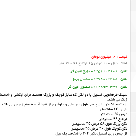
قیمت : 18میلیون تومان
ابعاد : طول 120 عرض 65 ارتفاع 96 سانتیمتر
تلفن : 09356107101 تورج امین فر
تلفن : 09378003488 ساسان پرتو
تلفن : 09128931339 منصور امین فر
سینک ظرفشویی استیل با دو لگن که سایز کوچک و بزرگ هستند برای آبکشی و شستشوی 
زنگ می باشد.
مزیت سينک در مدل پرسی طول عمر عالی و جلوگیری از نفوذ آب به سطح زیرین می باشد.ا
طول ۱۲۰ سانتیمتر
عرض ۶۵ سانتیمتر
ارتفاع ۹۶ سانتیمتر
لگن بزرگ طول ۵۸ عرض ۴۵ سانتیمتر
لگن کوچک طول ۴۰ عرض ۴۵ سانتیمتر
از جنس ورق استیل نگیر ۳۰۴ با ضخامت یک میل