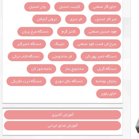
اجاق گاز صنعتی
کابینت استیل
وان استیل
میز کار استیل
فر دیزی
ترولی آبچکان
هود استیل صنعتی
کانتر گرم
دستگاه مرغ بریان
سرخ کن فست فود صنعتی
تاپینگ
دستگاه خمیرگیر
دستگاه خمیر پهن کن
فر ساندویچی
دستگاه کباب ترکی
دستگاه گریل
ساندویچ ساز
تخمه شور کن
یخچال نوشابه
دستگاه بلال تنوری
دستگاه ذرت مکزیکی
اجاق پلوپز
آموزش آشپزی
آموزش غذای ایرانی