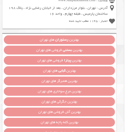
وبسایت : Www.Ashpazkhaneha.Com
آدرس : تهران ، بلوار مرزداران ، بعد از خیابان رضایی نژاد ، پلاک 198
ساختمان پارمیس ، طبقه چهارم ، واحد 16
اعتبار : 1145 مطلب تایید شده
بهترین
رستوران
های تهران
بهترین
بستنی
فروشی های تهران
بهترین
پیتزا
فروشی های تهران
بهترین
کبابی
های تهران
بهترین همبرگر های تهران
بهترین مرغ سوخاری های تهران
بهترین جگرکی های تهران
بهترین آش فروشی های تهران
بهترین کله پاچه های تهران