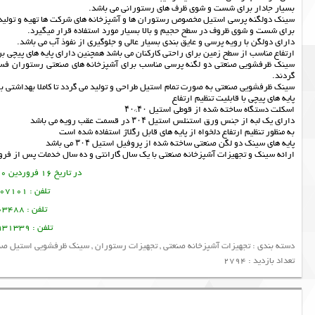
بسیار جادار برای شست و شوی ظرف های رستورانی می باشد.
سینک دولگنه پرسی استیل مخصوص رستوران ها و آشپزخانه های شرکت ها تهیه و تولی
برای شست و شوی ظروف در سطح حجیم و بالا بسیار مورد استفاده قرار میگیرد.
دارای دولگن با رویه پرسی و عایق بندی بسیار عالی و جلوگیری از نفوذ آب می باشد.
ارتفاع مناسب از سطح زمین برای راحتی کارکنان می باشد همچنین دارای پایه های پیچی برا
سینک ظرفشویی صنعتی دو لگنه پرسی مناسب برای آشپزخانه های صنعتی رستوران فست 
گردند.
سینک ظرفشویی صنعتی به صورت تمام استیل طراحی و تولید می گردد تا کاملا بهداشتی بوده
پایه های پیچی با قابلیت تنظیم ارتفاع
اسکلت دستگاه ساخته شده از قوطی استیل ۴۰*۴۰
دارای یک لبه از جنس ورق استنلس استیل ۳۰۴ در قسمت عقب رویه می باشد
به منظور تنظیم ارتفاع دلخواه از پایه های قابل رگلاژ استفاده شده است
پایه های سینک دو لگن صنعتی ساخته شده از پروفیل استیل ۳۰۴ می باشد
ارائه
سینک
و
تجهیزات آشپزخانه صنعتی
با یک سال گارانتی و ده سال خدمات پس از فرو
در تاریخ 16 فروردین 1400 این مطلب نوشته شده است.
تلفن : 09356107101 تورج امین فر
تلفن : 09378003488 ساسان پرتو
تلفن : 09128931339 منصور امین فر
دسته بندی :
تجهیزات آشپزخانه صنعتی
,
تجهیزات رستوران
,
سینک ظرفشویی استیل صن
تعداد بازدید : 2794