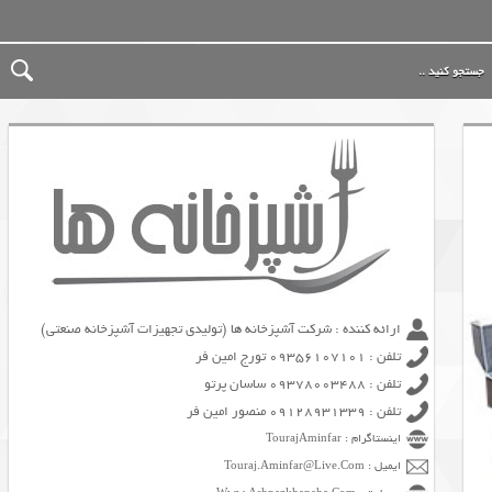
ارائه کننده : شرکت آشپزخانه ها (تولیدی تجهیزات آشپزخانه صنعتی)
تلفن : 09356107101 تورج امین فر
تلفن : 09378003488 ساسان پرتو
تلفن : 09128931339 منصور امین فر
اینستاگرام : TourajAminfar
ایمیل : Touraj.Aminfar@Live.Com